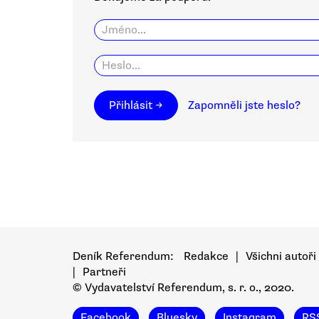
Přihlásit →
Zapomněli jste heslo?
Deník Referendum:
Redakce
|
Všichni autoři
|
Partneři
© Vydavatelství Referendum, s. r. o., 2020.
Facebook
Bluesky
Instagram
RS