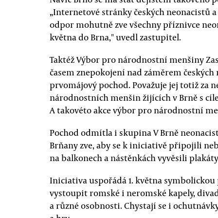
„Internetové stránky českých neonacistů a 
odpor mohutně zve všechny příznivce neon
května do Brna," uvedl zastupitel.
Taktéž Výbor pro národnostní menšiny Zas
časem znepokojení nad záměrem českých n
prvomájový pochod. Považuje jej totiž za 
národnostních menšin žijících v Brně s cíle
A takovéto akce výbor pro národnostní me
Pochod odmítla i skupina V Brně neonaci
Brňany zve, aby se k iniciativě připojili n
na balkonech a nástěnkách vyvěsili plakát
Iniciativa uspořádá 1. května symbolickou p
vystoupit romské i neromské kapely, divade
a různé osobnosti. Chystají se i ochutnávky