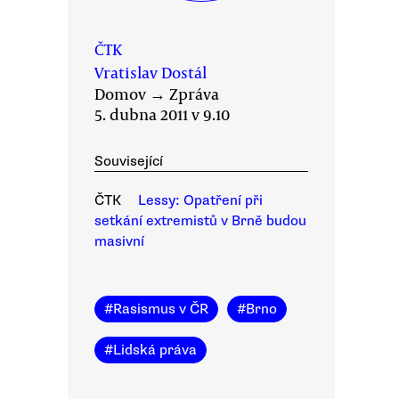
ČTK
Vratislav Dostál
Domov
→
Zpráva
5. dubna 2011 v 9.10
Související
ČTK
Lessy: Opatření při
setkání extremistů v Brně budou
masivní
#
Rasismus v ČR
#
Brno
#
Lidská práva