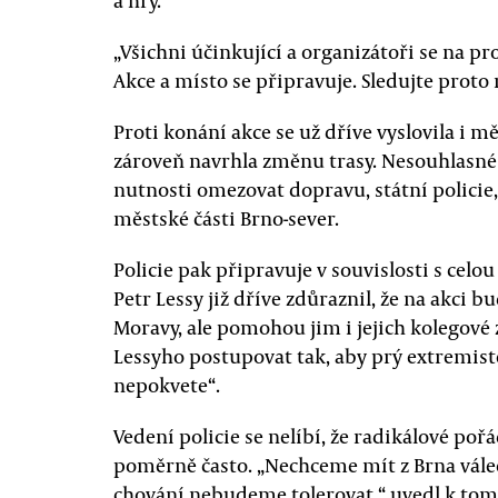
a hry.
„Všichni účinkující a organizátoři se na 
Akce a místo se připravuje. Sledujte proto 
Proti konání akce se už dříve vyslovila i mě
zároveň navrhla změnu trasy. Nesouhlasné 
nutnosti omezovat dopravu, státní policie
městské části Brno-sever.
Policie pak připravuje v souvislosti s celo
Petr Lessy již dříve zdůraznil, že na akci bu
Moravy, ale pomohou jim i jejich kolegové z
Lessyho postupovat tak, aby prý extremisté
nepokvete“.
Vedení policie se nelíbí, že radikálové po
poměrně často. „Nechceme mít z Brna vále
chování nebudeme tolerovat,“ uvedl k tom