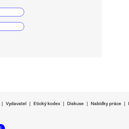
|
Vydavatel
|
Etický kodex
|
Diskuse
|
Nabídky práce
|
S