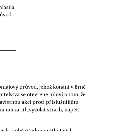
lásila
růvod
vomájový průvod, jehož konání v Brně
pitelstva se otevřeně mluví o tom, že
návistnou akci proti příslušníkům
á má za cíl „vyvolat strach, napětí
ách, a obě úřady zamítly. Jejich