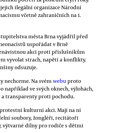
jejich ilegální organizace Národní
acismu včetně zahraničních na 1.
tupitelstva města Brna vyjádřil před
eonacistů uspořádat v Brně
nenávistnou akci proti příslušníkům
m vyvolat strach, napětí a konflikty.
nšiny odsuzuje.
sty nechceme. Na svém
webu
proto
ebo například ve svých oknech, výlohách,
y a transparenty proti pochodu.
rotestní kulturní akci. Mají na ní
lní soubory, žongléři, recitátoři
, výtvarné dílny pro rodiče s dětmi