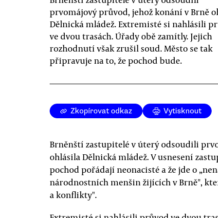
prvomájový průvod, jehož konání v Brně oh
Dělnická mládež. Extremisté si nahlásili p
ve dvou trasách. Úřady obě zamítly. Jejich
rozhodnutí však zrušil soud. Město se tak
připravuje na to, že pochod bude.
Zkopírovat odkaz
Vytisknout
Brněnští zastupitelé v úterý odsoudili pr
ohlásila Dělnická mládež. V usnesení zastu
pochod pořádají neonacisté a že jde o „ne
národnostních menšin žijících v Brně", kter
a konflikty".
Extremisté si nahlásili průvod ve dvou tras