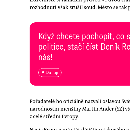
rozhodnutí však zrušil soud. Město se tak 
Když chcete pochopit, co 
politice, stačí číst Deník
nás!
♥ Daruji
Pořadatelé ho oficiálně nazvali oslavou Svá
národnostní menšiny Martin Ander (SZ) vša
z celé střední Evropy.
Navíc Brno se má stát dějištěm takového po