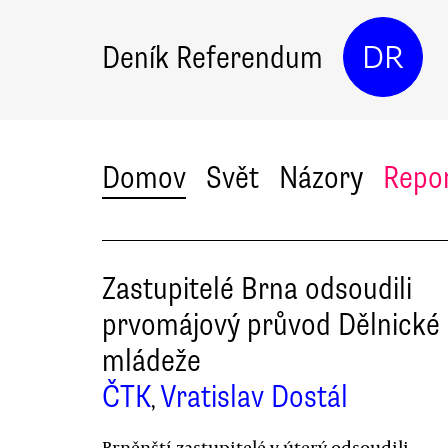
Deník Referendum
DR
Domov
Svět
Názory
Repo
Zastupitelé Brna odsoudili
prvomájový průvod Dělnické
mládeže
ČTK
Vratislav Dostál
,
Brněnští zastupitelé v úterý odsoudili