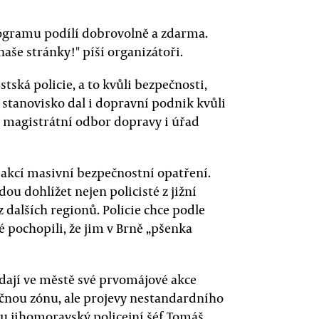
programu podílí dobrovolně a zdarma.
naše stránky!" píší organizátoři.
stská policie, a to kvůli bezpečnosti,
stanovisko dal i dopravní podnik kvůli
, magistrátní odbor dopravy i úřad
u akcí masivní bezpečnostní opatření.
dou dohlížet nejen policisté z jižní
 dalších regionů. Policie chce podle
 pochopili, že jim v Brně „pšenka
řádají ve městě své prvomájové akce
čnou zónu, ale projevy nestandardního
u jihomoravský policejní šéf Tomáš