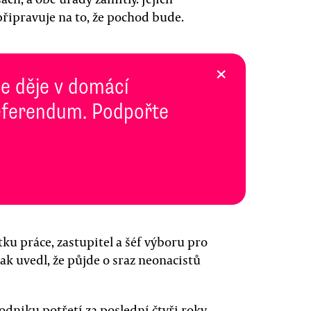
připravuje na to, že pochod bude.
×
se děje v domácí
 Referendum. Podpořte
tku práce, zastupitel a šéf výboru pro
k uvedl, že půjde o sraz neonacistů
dniku potřetí za poslední čtyři roky.