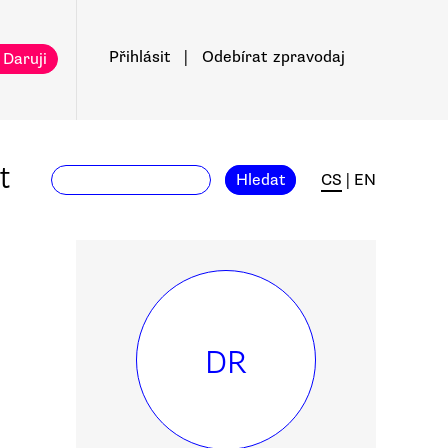
Přihlásit
|
Odebírat
zpravodaj
 Daruji
t
Hledat
CS
|
EN
DR