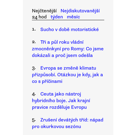
Nejčtenější
Nejdiskutovanější
24 hod
týden
měsíc
1.
Sucho v době motoristické
2.
Tři a půl roku vládní
zmocněnkyní pro Romy: Co jsme
dokázali a proč jsem odešla
3.
Evropa se změně klimatu
přizpůsobí. Otázkou je kdy, jak a
co s příčinami
4.
Ceuta jako nástroj
hybridního boje. Jak krajní
pravice rozděluje Evropu
5.
Zrušení devátých tříd: nápad
pro okurkovou sezónu