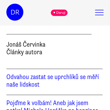
DR
♥ Daruji
Jonáš
Červinka
Články autora
Odvahou zastat se uprchlíků se měří
naše lidskost
Pojďme k volbám! Aneb jak jsem