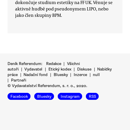
dokončuje studium estetiky na FF UK. Věnuje se
aktivně hudbě pod pseudonymem LIPO, nebo
jako člen skupiny BPM.
Deník Referendum:
Redakce
|
Všichni
autoři
|
Vydavatel
|
Etický kodex
|
Diskuse
|
Nabídky
práce
|
Nadační fond
|
Bluesky
|
Inzerce
|
null
|
Partneři
© Vydavatelství Referendum, s. r. o., 2020.
Facebook
Bluesky
Instagram
RSS