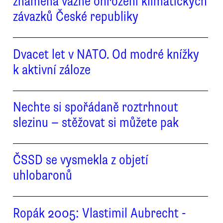
znamená vážné ohrožení klimatických
závazků České republiky
Dvacet let v NATO. Od modré knížky
k aktivní záloze
Nechte si spořádaně roztrhnout
slezinu — stěžovat si můžete pak
ČSSD se vysmekla z objetí
uhlobaronů
Ropák 2005: Vlastimil Aubrecht -