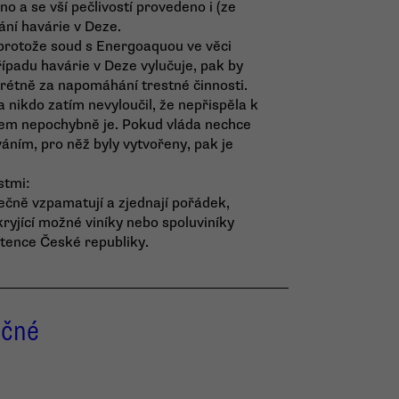
a se vší pečlivostí provedeno i (ze
ní havárie v Deze.
á, protože soud s Energoaquou ve věci
ípadu havárie v Deze vylučuje, pak by
krétně za napomáhání trestné činnosti.
a nikdo zatím nevyloučil, že nepřispěla k
nem nepochybně je. Pokud vláda nechce
áním, pro něž byly vytvořeny, pak je
stmi:
nečně vzpamatují a zjednají pořádek,
kryjící možné viníky nebo spoluviníky
tence České republiky.
ečné