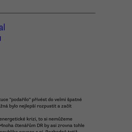
al
u
uce "podařilo" přívést do velmi špatné
á bylo nejlepší rozpustit a začít
 energetické krizi, to si nemůžeme
. Mnoha čtenářům DR by asi zrovna tohle