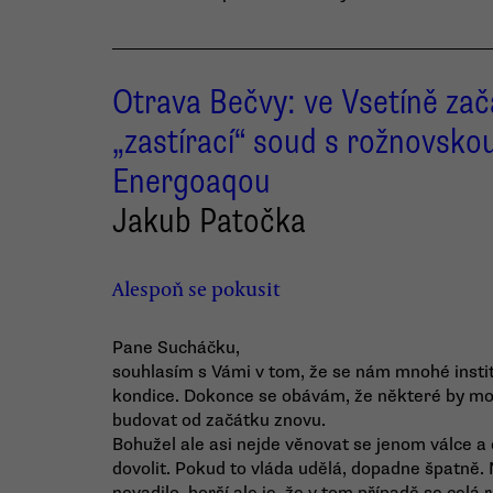
Otrava Bečvy: ve Vsetíně zač
„zastírací“ soud s rožnovsko
Energoaqou
Jakub Patočka
Alespoň se pokusit
Pane Sucháčku,
souhlasím s Vámi v tom, že se nám mnohé instit
kondice. Dokonce se obávám, že některé by možn
budovat od začátku znovu.
Bohužel ale asi nejde věnovat se jenom válce a
dovolit. Pokud to vláda udělá, dopadne špatně