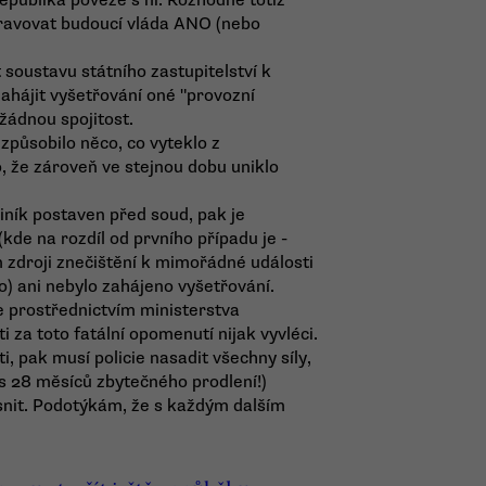
 republika poveze s ní. Rozhodně totiž
pravovat budoucí vláda ANO (nebo
 soustavu státního zastupitelství k
 zahájit vyšetřování oné "provozní
žádnou spojitost.
způsobilo něco, co vyteklo z
 že zároveň ve stejnou dobu uniklo
viník postaven před soud, pak je
de na rozdíl od prvního případu je -
zdroji znečištění k mimořádné události
) ani nebylo zahájeno vyšetřování.
 je prostřednictvím ministerstva
 za toto fatální opomenutí nijak vyvléci.
, pak musí policie nasadit všechny síly,
s 28 měsíců zbytečného prodlení!)
snit. Podotýkám, že s každým dalším