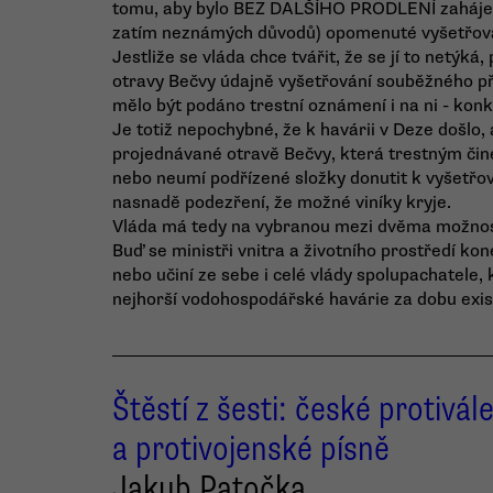
tomu, aby bylo BEZ DALŠÍHO PRODLENÍ zahájeno 
zatím neznámých důvodů) opomenuté vyšetřová
Jestliže se vláda chce tvářit, že se jí to netýk
otravy Bečvy údajně vyšetřování souběžného př
mělo být podáno trestní oznámení i na ni - kon
Je totiž nepochybné, že k havárii v Deze došlo, 
projednávané otravě Bečvy, která trestným či
nebo neumí podřízené složky donutit k vyšetřov
nasnadě podezření, že možné viníky kryje.
Vláda má tedy na vybranou mezi dvěma možno
Buď se ministři vnitra a životního prostředí ko
nebo učiní ze sebe i celé vlády spolupachatele, 
nejhorší vodohospodářské havárie za dobu exis
Štěstí z šesti: české protivál
a protivojenské písně
Jakub Patočka