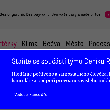
Bez oligarchů. Bez paywallu.
Jen vaše dary a naše práce
♥
rtérky
Klima
Bečva
Město
Podcas
Staňte se součástí týmu Deníku
Hledáme pečlivého a samostatného člověka, k
kanceláře a podpoří provoz nezávislého médi
Vedoucí kanceláře