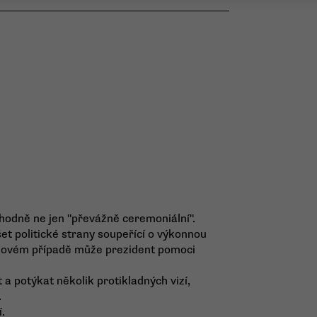
hodně ne jen "převážně ceremoniální".
t politické strany soupeřící o výkonnou
akovém případě může prezident pomoci
 a potýkat několik protikladných vizí,
.
.