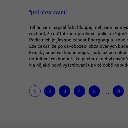
"Jiní obžalovaní"
Tohle jsem napsal fakt hloupě, měl jsem na mys
rozhodl, že státní zastupitelství i policie zřejmě
Podle nich je jím společnost Energoaqua, soud m
Lze čekat, že po osvobození obžalovaných bude
krajský soud rozhodne nějak jinak, až po někol
definitivní rozhodnutí, že pachatel nebyl usvědč
Na nějaké nové vyšetřování už v té době nebud
→
1
2
3
4
5
. . .