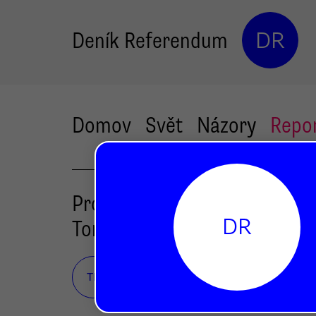
Deník Referendum
DR
Domov
Svět
Názory
Repo
Profil čtenáře:
DR
Tomáš
Kalisz
Profese:
patentový inženýr
TK