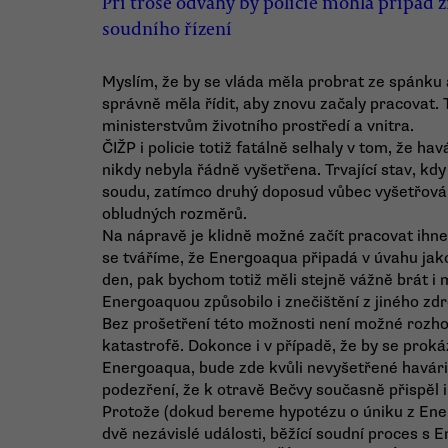
Při troše odvahy by policie mohla případ z
soudního řízení
Myslím, že by se vláda měla probrat ze spánku a
správně měla řídit, aby znovu začaly pracovat.
ministerstvům životního prostředí a vnitra.
ČIŽP i policie totiž fatálně selhaly v tom, že h
nikdy nebyla řádně vyšetřena. Trvající stav, kdy
soudu, zatímco druhý doposud vůbec vyšetřován
obludných rozměrů.
Na nápravě je klidně možné začít pracovat ihn
se tváříme, že Energoaqua připadá v úvahu jak
den, pak bychom totiž měli stejně vážně brát i
Energoaquou způsobilo i znečištění z jiného zdr
Bez prošetření této možnosti není možné rozhod
katastrofě. Dokonce i v případě, že by se prok
Energoaqua, bude zde kvůli nevyšetřené havári
podezření, že k otravě Bečvy současně přispěl i
Protože (dokud bereme hypotézu o úniku z Ene
dvě nezávislé události, běžící soudní proces s