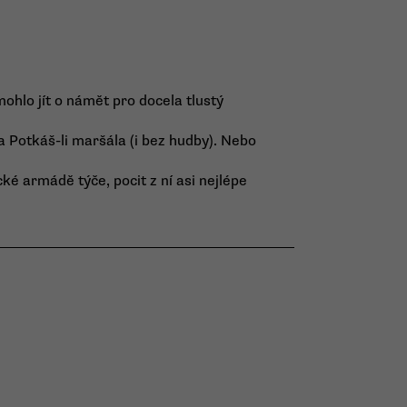
hlo jít o námět pro docela tlustý
ka Potkáš-li maršála (i bez hudby). Nebo
ké armádě týče, pocit z ní asi nejlépe