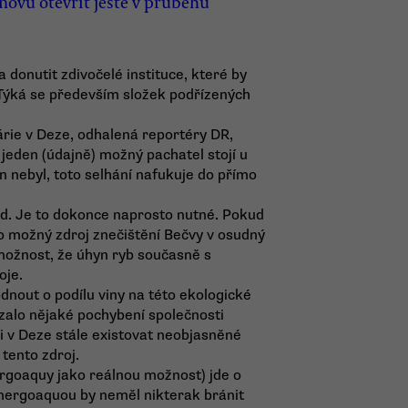
novu otevřít ještě v průběhu
 donutit zdivočelé instituce, které by
 Týká se především složek podřízených
avárie v Deze, odhalená reportéry DR,
 jeden (údajně) možný pachatel stojí u
 nebyl, toto selhání nafukuje do přímo
ed. Je to dokonce naprosto nutné. Pokud
o možný zdroj znečištění Bečvy v osudný
 možnost, že úhyn ryb současně s
oje.
nout o podílu viny na této ekologické
ázalo nějaké pochybení společnosti
i v Deze stále existovat neobjasněné
 tento zdroj.
rgoaquy jako reálnou možnost) jde o
 Energoaquou by neměl nikterak bránit