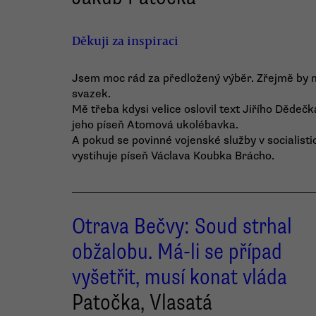
Děkuji za inspiraci
Jsem moc rád za předložený výběr. Zřejmě by mo
svazek.
Mě třeba kdysi velice oslovil text Jiřího Dědeč
jeho píseň Atomová ukolébavka.
A pokud se povinné vojenské služby v socialistic
vystihuje píseň Václava Koubka Brácho.
Otrava Bečvy: Soud strhal
obžalobu. Má-li se případ
vyšetřit, musí konat vláda
Patočka, Vlasatá