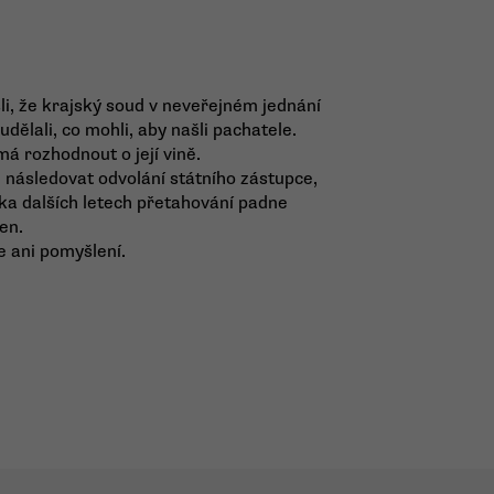
li, že krajský soud v neveřejném jednání
 udělali, co mohli, aby našli pachatele.
á rozhodnout o její vině.
 následovat odvolání státního zástupce,
ika dalších letech přetahování padne
en.
e ani pomyšlení.