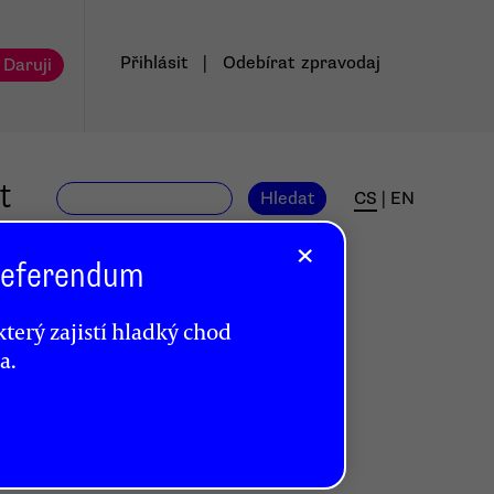
Přihlásit
|
Odebírat
zpravodaj
 Daruji
t
Hledat
CS
|
EN
×
 Referendum
terý zajistí hladký chod
a.