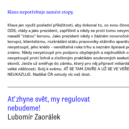
Klaus nepotřebuje zamést stopy,
Klaus jen využil poslední příležitosti, aby dokonal to, co svou činn
ODS, vlády a jako prezident, zapříčinil a nikdy se proti tomu nevym
nasadil "zlatou" korunu. Jako prezident nikdy v žádném novoroční
korupci, klientelizmu, rozkrádání státu pracovníky státního aparátu
nevystoupil, jeho krédo - neviditelná ruka trhu a neznám špinavé p
známo. Nikdy nevystoupil pro podporu obyčejných a nejchudších o
nevystoupil proti lichvě a zločinným praktikám soukromých exekut
skončí. Jenže už směřuje do zámku, který pro něj připravil miliardář
velké vděčnosti. Svůj k svému. AŤ SE TAM ZAVŘE A UŽ SE VE VE
NEUKAZUJE. Nadělal ČR ostudy víc než dost.
Ať zhyne svět, my regulovat
nebudeme!
Lubomír Zaorálek