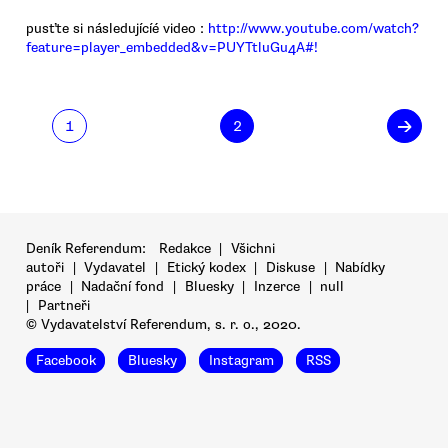
pusťte si následujícíé video :
http://www.youtube.com/watch?
feature=player_embedded&v=PUYTtluGu4A#!
→
1
2
Deník Referendum:
Redakce
|
Všichni
autoři
|
Vydavatel
|
Etický kodex
|
Diskuse
|
Nabídky
práce
|
Nadační fond
|
Bluesky
|
Inzerce
|
null
|
Partneři
© Vydavatelství Referendum, s. r. o., 2020.
Facebook
Bluesky
Instagram
RSS