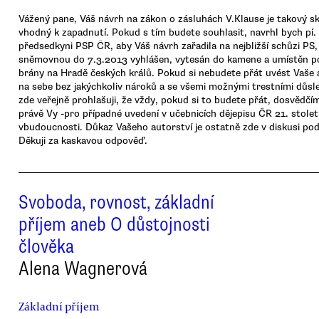
Vážený pane, Váš návrh na zákon o zásluhách V.Klause je takový sk
vhodný k zapadnutí. Pokud s tím budete souhlasit, navrhl bych pí
předsedkyni PSP ČR, aby Váš návrh zařadila na nejbližší schůzi PS
sněmovnou do 7.3.2013 vyhlášen, vytesán do kamene a umístěn po
brány na Hradě českých králů. Pokud si nebudete přát uvést Vaše 
na sebe bez jakýchkoliv nároků a se všemi možnými trestními důsl
zde veřejně prohlašuji, že vždy, pokud si to budete přát, dosvědčí
právě Vy -pro případné uvedení v učebnicích dějepisu ČR 21. století
vbudoucnosti. Důkaz Vašeho autorství je ostatně zde v diskusi po
Děkuji za kaskavou odpověď.
Svoboda, rovnost, základní
příjem aneb O důstojnosti
člověka
Alena Wagnerová
Základní příjem