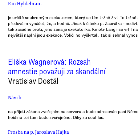
Pan Hyldebrant
je určitě soukromým exekutorem, který se tím tržně živí. To tržně
především vynášet, že, a hodně. Jinak k článku p. Zaorálka - nedivte
tak zásadně proti, jeho žena je exekutorka. Kmotr Langr se vrhl na 
největší náplní jsou exekuce. Voliči ho vyškrtali, tak si sehnal výno
Eliška Wagnerová: Rozsah
amnestie považuji za skandální
Vratislav Dostál
Návrh
na přijetí zákona zveřejním na serveru
a bude adresován paní Němco
hoidinu toi tam bude zveřejněno. Díky za souhlas.
Prosba na p. Jaroslava Hájka