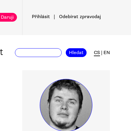
Přihlásit
|
Odebírat
zpravodaj
 Daruji
t
Hledat
CS
|
EN