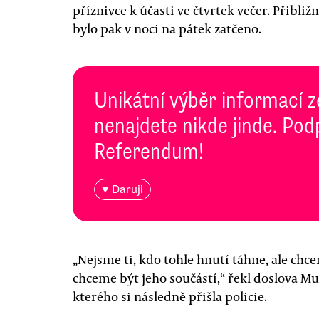
příznivce k účasti ve čtvrtek večer. Přibli
bylo pak v noci na pátek zatčeno.
Unikátní výběr informací z
nenajdete nikde jinde. Pod
Referendum!
♥ Daruji
„Nejsme ti, kdo tohle hnutí táhne, ale chce
chceme být jeho součástí,“ řekl doslova 
kterého si následně přišla policie.