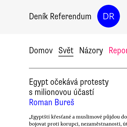
Deník Referendum
DR
Domov
Svět
Názory
Repo
Egypt očekává protesty
s milionovou účastí
Roman Bureš
„Egyptští křesťané a muslimové půjdou do
bojovat proti korupci, nezaměstnanosti, ú