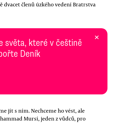
žně dvacet členů úzkého vedení Bratrstva
×
e světa, které v češtině
pořte Deník
me jít s ním. Nechceme ho vést, ale
Muhammad Mursí, jeden z vůdců, pro