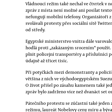
Vládnoucí režim také nechal ve čtvrtek v no
zpráv z místa není možné ani posílat text
nefungují mobilní telefony. Organizátoři
svolávali protesty přes sociální sítě Twitte
od středy.
Egyptské ministerstvo vnitra dále varoval
hodlá proti „zakázaným srocením“ použít.
plnit policejní transportéry a příslušníci 
údajně až třicet tisíc.
Při potyčkách mezi demonstranty a policií 
většina z nich ve východoegyptském Suezu,
O život přišel po zásahu kamenem také jede
zpráv bylo zadrženo více než dvanáct set o
Pátečního protestu se zúčastní také jeden
režimu, laureát Nobelovy ceny míru a býva