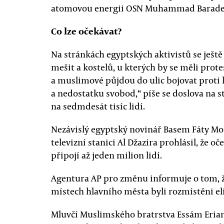
atomovou energii OSN Muhammad Baradej, k
Co lze očekávat?
Na stránkách egyptských aktivistů se ještě
mešit a kostelů, u kterých by se měli protes
a muslimové půjdou do ulic bojovat proti 
a nedostatku svobod,“ píše se doslova na str
na sedmdesát tisíc lidí.
Nezávislý egyptský novinář Basem Fáty 
televizní stanici Al Džazíra prohlásil, že o
připojí až jeden milion lidí.
Agentura AP pro změnu informuje o tom, že
místech hlavního města byli rozmístěni eli
Mluvčí Muslimského bratrstva Essám Erian, 