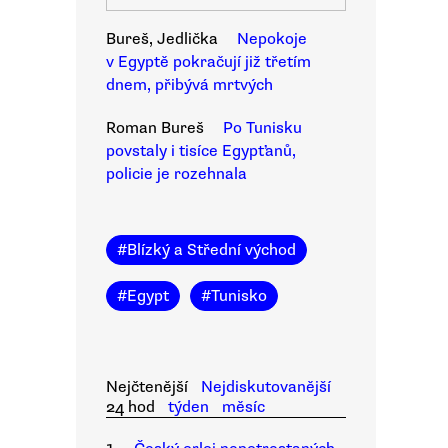
Bureš, Jedlička
Nepokoje
v Egyptě pokračují již třetím
dnem, přibývá mrtvých
Roman Bureš
Po Tunisku
povstaly i tisíce Egypťanů,
policie je rozehnala
#
Blízký a Střední východ
#
Egypt
#
Tunisko
Nejčtenější
Nejdiskutovanější
24 hod
týden
měsíc
1.