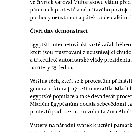
ve čtvrtek varoval Mubarakovu vládu před
pátečních protestů a odmítavého postoje 
pochody neustanou a pátek bude dalším d
Čtyři dny demonstrací
Egyptští internetoví aktivisté začali běhe
kteří jsou frustrovaní z neustávající chu
a třicetileté autoritářské vlády prezident
na úterý 25. ledna.
Většina těch, kteří se k protestům přihlás
generace, která jiný režim nezažila. Mladí li
egyptské populace a také devadesát proce
Mladým Egypťanům dodala sebevědomí také
protestů padl režim prezidenta Zína Abidí
V úterý, na národní svátek k uctění památky