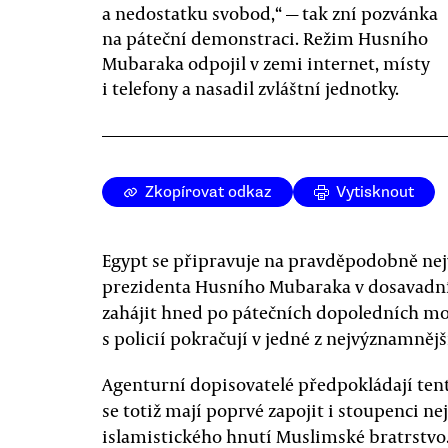
a nedostatku svobod,“ — tak zní pozvánka
na páteční demonstraci. Režim Husního
Mubaraka odpojil v zemi internet, místy
i telefony a nasadil zvláštní jednotky.
Zkopírovat odkaz
Vytisknout
Egypt se připravuje na pravděpodobně nej
prezidenta Husního Mubaraka v dosavadní p
zahájit hned po pátečních dopoledních mo
s policií pokračují v jedné z nejvýznamněj
Agenturní dopisovatelé předpokládají tent
se totiž mají poprvé zapojit i stoupenci ne
islamistického hnutí Muslimské bratrstvo. 