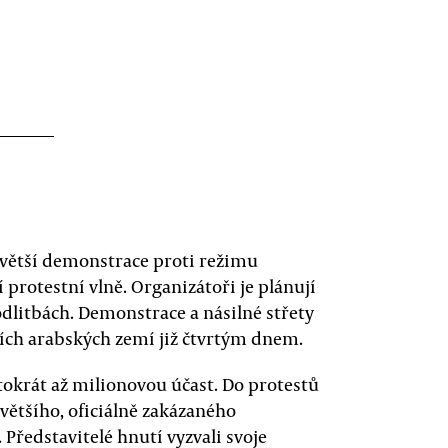
větší demonstrace proti režimu
rotestní vlně. Organizátoři je plánují
dlitbách. Demonstrace a násilné střety
ších arabských zemí již čtvrtým dnem.
okrát až milionovou účast. Do protestů
jvětšího, oficiálně zakázaného
Představitelé hnutí vyzvali svoje