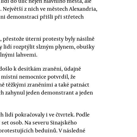
lidí do ulic nejen hlavního města, ale
 Největší z nich ve městech Alexandria,
ni demonstrací přišli při střetech
, přestože úterní protesty byly násilně
vy lidí rozptýlit slzným plynem, obušky
alnými lahvemi.
 došlo k desítkám zranění, údajně
 místní nemocnice potvrdil, že
zně těžkými zraněními a také patnáct
ech zahynul jeden demonstrant a jeden
lidí pokračovaly i ve čtvrtek. Podle
 set osob. Na severu Sinajského
t protestujících beduínů. V následné