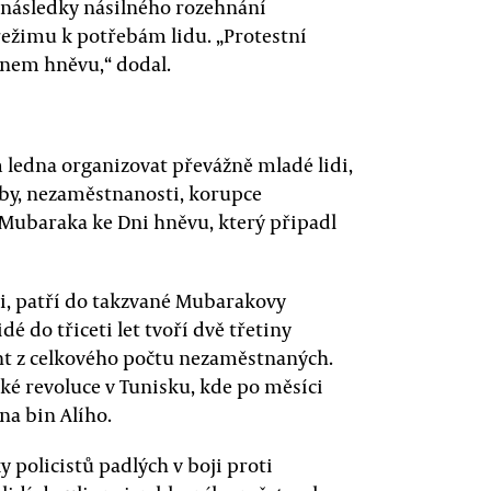
 následky násilného rozehnání
režimu k potřebám lidu. „Protestní
nem hněvu,“ dodal.
m ledna organizovat převážně mladé lidi,
doby, nezaměstnanosti, korupce
a Mubaraka ke Dni hněvu, který připadl
ili, patří do takzvané Mubarakovy
dé do třiceti let tvoří dvě třetiny
nt z celkového počtu nezaměstnaných.
 revoluce v Tunisku, kde po měsíci
na bin Alího.
 policistů padlých v boji proti