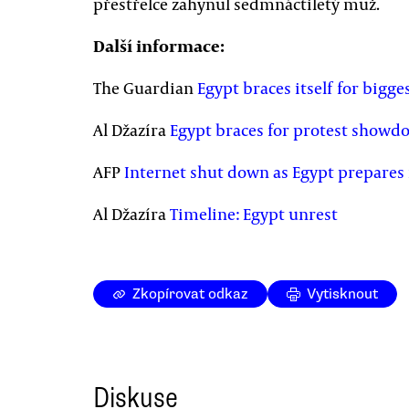
přestřelce zahynul sedmnáctiletý muž.
Další informace:
The Guardian
Egypt braces itself for bigge
Al Džazíra
Egypt braces for protest showd
AFP
Internet shut down as Egypt prepares 
Al Džazíra
Timeline: Egypt unrest
Zkopírovat odkaz
Vytisknout
Diskuse