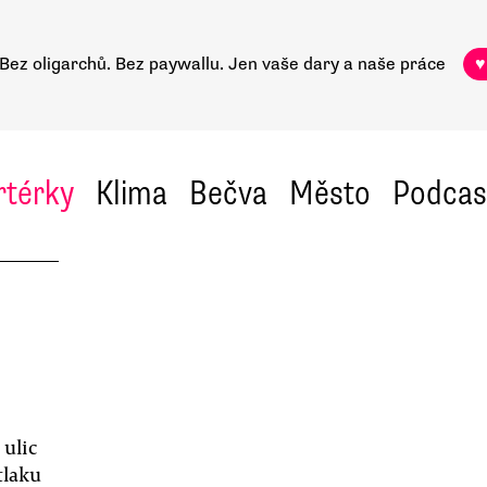
Bez oligarchů. Bez paywallu.
Jen vaše dary a naše práce
♥
rtérky
Klima
Bečva
Město
Podcas
 ulic
tlaku