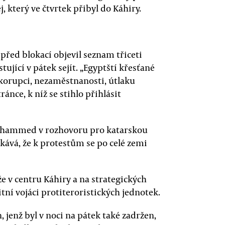
terý ve čtvrtek přibyl do Káhiry.
 před blokací objevil seznam třiceti
tující v pátek sejít. „Egyptští křesťané
korupci, nezaměstnanosti, útlaku
ánce, k níž se stihlo přihlásit
Mohammed v rozhovoru pro katarskou
čekává, že k protestům se po celé zemi
 v centru Káhiry a na strategických
tní vojáci protiteroristických jednotek.
jenž byl v noci na pátek také zadržen,