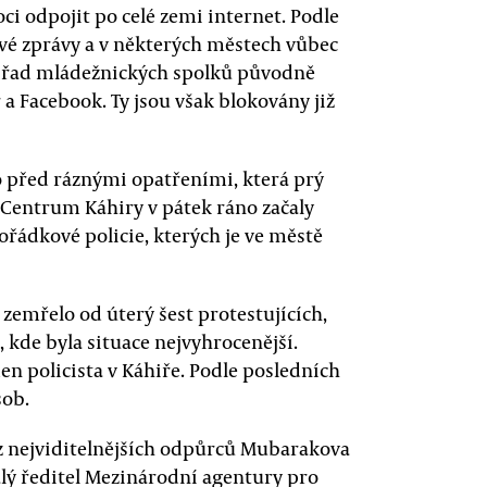
ci odpojit po celé zemi internet. Podle
ové zprávy a v některých městech vůbec
 z řad mládežnických spolků původně
r a Facebook. Ty jsou však blokovány již
o před ráznými opatřeními, která prý
 Centrum Káhiry v pátek ráno začaly
pořádkové policie, kterých je ve městě
zemřelo od úterý šest protestujících,
 kde byla situace nejvyhrocenější.
n policista v Káhiře. Podle posledních
sob.
 z nejviditelnějších odpůrců Mubarakova
lý ředitel Mezinárodní agentury pro