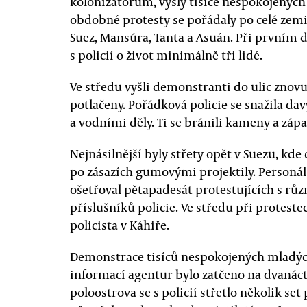
kolonizátorům, vyšly tisíce nespokojených 
obdobné protesty se pořádaly po celé zemi.
Suez, Mansúra, Tanta a Asuán. Při prvním d
s policií o život minimálně tři lidé.
Ve středu vyšli demonstranti do ulic znovu
potlačeny. Pořádková policie se snažila da
a vodními děly. Ti se bránili kameny a záp
Nejnásilnější byly střety opět v Suezu, kde
po zásazích gumovými projektily. Personál
ošetřoval pětapadesát protestujících s rů
příslušníků policie. Ve středu při protest
policista v Káhiře.
Demonstrace tisíců nespokojených mladých 
informací agentur bylo zatčeno na dvanáct
poloostrova se s policií střetlo několik se