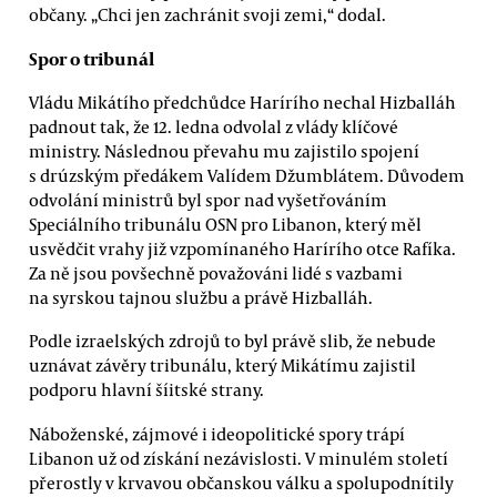
občany. „Chci jen zachránit svoji zemi,“ dodal.
Spor o tribunál
Vládu Mikátího předchůdce Harírího nechal Hizballáh
padnout tak, že 12. ledna odvolal z vlády klíčové
ministry. Následnou převahu mu zajistilo spojení
s drúzským předákem Valídem Džumblátem. Důvodem
odvolání ministrů byl spor nad vyšetřováním
Speciálního tribunálu OSN pro Libanon, který měl
usvědčit vrahy již vzpomínaného Harírího otce Rafíka.
Za ně jsou povšechně považováni lidé s vazbami
na syrskou tajnou službu a právě Hizballáh.
Podle izraelských zdrojů to byl právě slib, že nebude
uznávat závěry tribunálu, který Mikátímu zajistil
podporu hlavní šíitské strany.
Náboženské, zájmové i ideopolitické spory trápí
Libanon už od získání nezávislosti. V minulém století
přerostly v krvavou občanskou válku a spolupodnítily