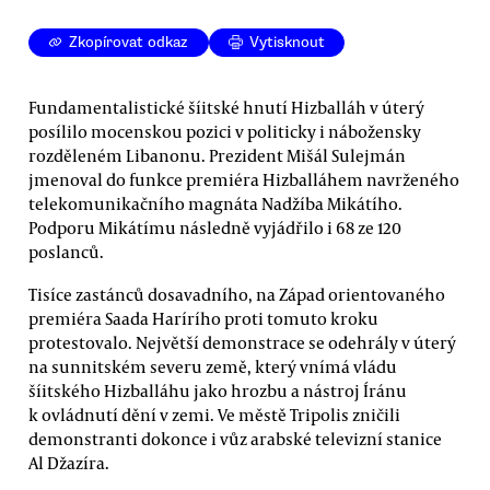
Zkopírovat odkaz
Vytisknout
Fundamentalistické šíitské hnutí Hizballáh v úterý
posílilo mocenskou pozici v politicky i nábožensky
rozděleném Libanonu. Prezident Mišál Sulejmán
jmenoval do funkce premiéra Hizballáhem navrženého
telekomunikačního magnáta Nadžíba Mikátího.
Podporu Mikátímu následně vyjádřilo i 68 ze 120
poslanců.
Tisíce zastánců dosavadního, na Západ orientovaného
premiéra Saada Harírího proti tomuto kroku
protestovalo. Největší demonstrace se odehrály v úterý
na sunnitském severu země, který vnímá vládu
šíitského Hizballáhu jako hrozbu a nástroj Íránu
k ovládnutí dění v zemi. Ve městě Tripolis zničili
demonstranti dokonce i vůz arabské televizní stanice
Al Džazíra.