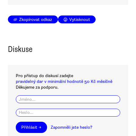
Zkopírovat odkaz
Vytisknout
Diskuse
Pro přístup do diskusí zadejte
pravidelný dar v minimální hodnotě 50 Kč měsíčně
Děkujeme za podporu.
Přihlásit →
Zapomněli jste heslo?