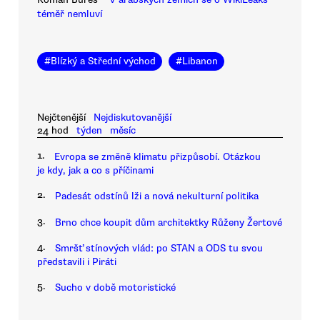
téměř nemluví
#
Blízký a Střední východ
#
Libanon
Nejčtenější
Nejdiskutovanější
24 hod
týden
měsíc
1.
Evropa se změně klimatu přizpůsobí. Otázkou
je kdy, jak a co s příčinami
2.
Padesát odstínů lži a nová nekulturní politika
3.
Brno chce koupit dům architektky Růženy Žertové
4.
Smršť stínových vlád: po STAN a ODS tu svou
představili i Piráti
5.
Sucho v době motoristické