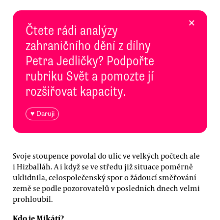
×
Čtete rádi analýzy
zahraničního dění z dílny
Petra Jedličky? Podpořte
rubriku Svět a pomozte jí
rozšiřovat kapacity.
♥ Daruji
Svoje stoupence povolal do ulic ve velkých počtech ale
i Hizballáh. A i když se ve středu již situace poměrně
uklidnila, celospolečenský spor o žádoucí směřování
země se podle pozorovatelů v posledních dnech velmi
prohloubil.
Kdo je Mikátí?