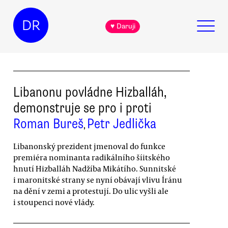
DR
♥ Daruji
Libanonu povládne Hizballáh,
demonstruje se pro i proti
Roman Bureš
Petr Jedlička
,
Libanonský prezident jmenoval do funkce
premiéra nominanta radikálního šíitského
hnutí Hizballáh Nadžíba Mikátího. Sunnitské
i maronitské strany se nyní obávají vlivu Íránu
na dění v zemi a protestují. Do ulic vyšli ale
i stoupenci nové vlády.