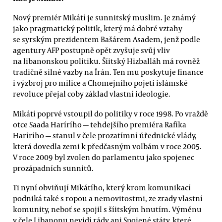
Nový premiér Mikátí je sunnitský muslim. Je známý
jako pragmatický politik, který má dobré vztahy
se syrským prezidentem Bašárem Asadem, jenž podle
agentury AFP postupně opět zvyšuje svůj vliv
na libanonskou politiku. Šíitský Hizballáh má rovněž
tradičně silné vazby na Írán. Ten mu poskytuje finance
i výzbroj pro milice a Chomejního pojetí islámské
revoluce přejal coby základ vlastní ideologie.
Mikátí poprvé vstoupil do politiky v roce 1998. Po vraždě
otce Saada Harírího
—
tehdejšího premiéra Rafíka
Harírího
—
stanul v čele prozatímní úřednické vlády,
která dovedla zemi k předčasným volbám v roce 2005.
V roce 2009 byl zvolen do parlamentu jako spojenec
prozápadních sunnitů.
Ti nyní obviňují Mikátího, který krom komunikací
podniká také s ropou a nemovitostmi, ze zrady vlastní
komunity, neboť se spojil s šíitským hnutím. Výměnu
v čele Libanonu nevidí rády ani Spojené státy, které