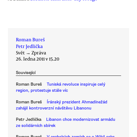
Roman Bureš
Petr Jedlička
Svět
→
Zpráva
26. ledna 2011 v 15.20
Související
Roman Bureš
Tuniská revoluce inspiruje celý
region, protestuje stále víc
Roman Bureš
Íránský prezident Ahmadínežád
zahájil kontroverzní návštěvu Libanonu
Petr Jedlička
Libanon chce modernizovat armádu
ze solidárních sbírek
Roman Bureš
V arabských zemích se o WikiLeaks