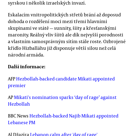
syrskou i několik izraelských invazí.
Eskalacím vnitropolitických střetů brání až doposud
dohoda o rozdělení moci mezi třemi hlavními
skupinami ve státě
—
sunnity, šíity a křesťanskými
maronity. Reálný vliv šíitů ale dík nejvyšší porodnosti
a vlastním samosprávným sítím stále roste. Ozbrojené
křídlo Hizballáhu již disponuje větší silou než celá
národní armáda.
Další informace:
AFP
Hezbollah-backed candidate Mikati appointed
premier
AP
Mikati's nomination sparks ‘day of rage’ against
Hezbollah
BBC News
Hezbollah-backed Najib Mikati appointed
Lebanese PM
Al Džazíra
Lebanon calm after 'day of rage'