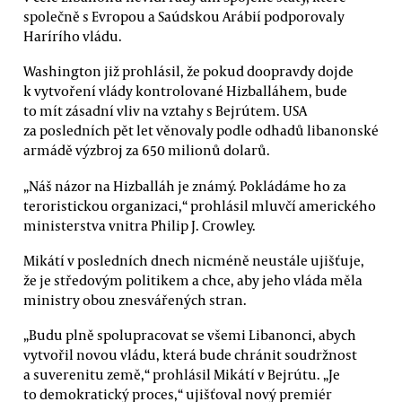
společně s Evropou a Saúdskou Arábií podporovaly
Harírího vládu.
Washington již prohlásil, že pokud doopravdy dojde
k vytvoření vlády kontrolované Hizballáhem, bude
to mít zásadní vliv na vztahy s Bejrútem. USA
za posledních pět let věnovaly podle odhadů libanonské
armádě výzbroj za 650 milionů dolarů.
„Náš názor na Hizballáh je známý. Pokládáme ho za
teroristickou organizaci,“ prohlásil mluvčí amerického
ministerstva vnitra Philip J. Crowley.
Mikátí v posledních dnech nicméně neustále ujišťuje,
že je středovým politikem a chce, aby jeho vláda měla
ministry obou znesvářených stran.
„Budu plně spolupracovat se všemi Libanonci, abych
vytvořil novou vládu, která bude chránit soudržnost
a suverenitu země,“ prohlásil Mikátí v Bejrútu. „Je
to demokratický proces,“ ujišťoval nový premiér