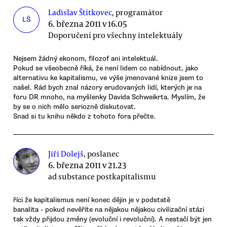
Ladislav Štítkovec
, programátor
LŠ
6. března 2011 v 16.05
Doporučení pro všechny intelektuály
Nejsem žádný ekonom, filozof ani intelektuál.
Pokud se všeobecně říká, že není lidem co nabídnout, jako
alternativu ke kapitalismu, ve výše jmenované knize jsem to
našel. Rád bych znal názory erudovaných lidí, kterých je na
foru DR mnoho, na myšlenky Davida Schweikrta. Myslím, že
by se o nich mělo seriozně diskutovat.
Snad si tu knihu někdo z tohoto fora přečte.
Jiří Dolejš
, poslanec
6. března 2011 v 21.23
ad substance postkapitalismu
říci že kapitalismus není konec dějin je v podstatě
banalita - pokud nevěříte na nějakou nějakou civilizační stázi
tak vždy přijdou změny (evoluční i revoluční). A nestačí být jen