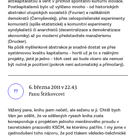
antikapitalistou a věřit v příchod spontánní kulturní inovace.
Postkapitalismů bylo už vylíčeno mnoho - od historických
abstrakcí utopických socialistů (Fourier) a radikálních
demokratů (Černyševskij), přes celospolečenské experimenty
komunistů (spíše etatistické) a komunitní experimenty
syndykalistů či anarchistů (decentralizace a demokratizace
ekonomiky) až po moderní představitele manažerismu
(Drucker).
Na půdě myšlenkové abstrakce je snadné dostat se přes
systémovou kvalitu kapitalismu - horší už je to s reálnými
projekty, jisté je jedno - těch cest asi bude vícero ale nemusí
být nutně je pozitivní (pokrok není automatický a přímočarý).
6. března 2011 v 22.43
??
Panu Štítkovcovi
Vážený pane, knihu jsem nečetl, ale seženu si ji. Chtěl bych
Vám jen sdělit, že ve sdělených rysech kniha zcela
koresponduje s projektem jednoho menšinového proudu v
teoretickém pracovišti KSČM, ke kterému patřím. I my jsme v
zjednodušení toho názoru, že pod tlakem vědecko-tešchnické