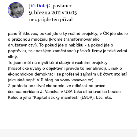
Jiří Dolejš
, poslanec
9. března 2011 v 10.05
než příjde ten příval
pane ŠTítkovec, pokud jde o ty reálné projekty, v ČR jde skoro
o prázdnou množinu (kromě transformovaného
družstevnictví). To pokud jde o nabídku - a pokud jde o
poptávku, tak nezájem zaměstanců převzít firmy je také velmi
silný.
To jsem měl na mysli těmi slabými reálními projekty
(filosofické úvahy o objektivní pravdě to nenahradí). Jinak o
ekonomickou demokracii se profesně zajímám už čtvrt století
(aktuáně např. VIP blog na www.vasevec.cz)
Z pohledu pozitivní ekonomie lze odkázat na práce
čechoameričana J. Vaneka, v USA také silná tradice Louise
Kelso a jeho "Kapitalistický manifest" (ESOP). Etc. etc.