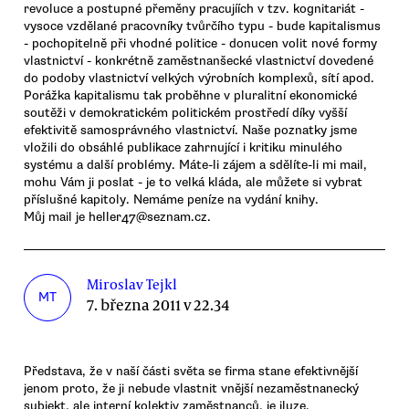
revoluce a postupné přeměny pracujíích v tzv. kognitariát -
vysoce vzdělané pracovníky tvůrčího typu - bude kapitalismus
- pochopitelně při vhodné politice - donucen volit nové formy
vlastnictví - konkrétně zaměstnanšecké vlastnictví dovedené
do podoby vlastnictví velkých výrobních komplexů, sítí apod.
Porážka kapitalismu tak proběhne v pluralitní ekonomické
soutěži v demokratickém politickém prostředí díky vyšší
efektivitě samosprávného vlastnictví. Naše poznatky jsme
vložili do obsáhlé publikace zahrnující i kritiku minulého
systému a další problémy. Máte-li zájem a sdělíte-li mi mail,
mohu Vám ji poslat - je to velká kláda, ale můžete si vybrat
příslušné kapitoly. Nemáme peníze na vydání knihy.
Můj mail je heller47@seznam.cz.
Miroslav Tejkl
MT
7. března 2011 v 22.34
Představa, že v naší části světa se firma stane efektivnější
jenom proto, že ji nebude vlastnit vnější nezaměstnanecký
subjekt, ale interní kolektiv zaměstnanců, je iluze.