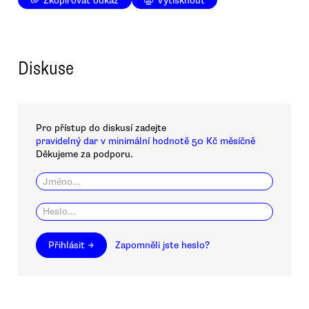
Zkopírovat odkaz
Vytisknout
Diskuse
Pro přístup do diskusí zadejte
pravidelný dar v minimální hodnotě 50 Kč měsíčně
Děkujeme za podporu.
Přihlásit →
Zapomněli jste heslo?