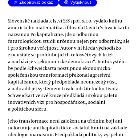
Zkopírovat odkaz
Vytisknout
Slovenské nakladatelství SSS spol. s.r.o. vydalo knihu
amerického matematika a filosofa Davida Schweickarta
nazvanou Po kapitalizme. Jde o odbornou
futurologickou studii určenou nejen pro odborníky, ale
i pro širokou veřejnost. Autor v ní hledá východisko
z neustále se prohlubujících celosvětových krizí
a nachází je v „ekonomické demokracii“. Tento systém
by podle Schweickarta postupnou ekonomicko-
společenskou transformací překonal agresivní
kapitalismus, který předpokládá neomezený růst,
a nahradil jej systémem trvale udržitelného života.
Schweickart ve své knize předkládá širokou paletu
inovativních vizí pro hospodářskou, sociální
a politickou sféru.
Jeho transformace není založena na třídním boji ani
neformuje antikapitalistické sociální hnutí na základě
ideologie marxismu. Předpokládá politicky vyspělou