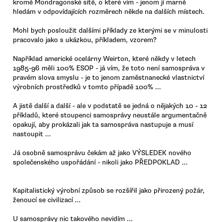
kromě Mondragonské sítě, o které vím - jenom jí marně
hledám v odpovídajících rozměrech někde na dalších místech.
Mohl bych posloužit dalšími příklady ze kterými se v minulosti
pracovalo jako s ukázkou, příkladem, vzorem?
Například americké ocelárny Weirton, které někdy v letech
1985-96 měli 100% ESOP - já vím, že toto není samospráva v
pravém slova smyslu - je to jenom zaměstnanecké vlastnictví
výrobních prostředků v tomto případě 100% ...
A jistě další a další - ale v podstatě se jedná o nějakých 10 - 12
příkladů, které stoupenci samosprávy neustále argumentačně
opakují, aby prokázali jak ta samospráva nastupuje a musí
nastoupit ...
Já osobně samosprávu čekám až jako VÝSLEDEK nového
společenského uspořádání - nikoli jako PŘEDPOKLAD ...
Kapitalistický výrobní způsob se rozšířil jako přirozený požár,
ženoucí se civilizací ...
U samosprávy nic takového nevidím ...