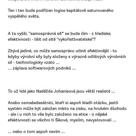
Ten i ten bude podřízen logice kapitálově saturovaného
vyspělého světa.
A ta vyšší, "samosprávná síť" se bude čím - z hlediska
efektivnosti - lišit od sítě "vykořisťovatelské"?
Zbývá jediné, co může samosprávu učinit efektivnější - to
kdyby výrobní síly byly složeny s výrazně odlišných výrobních
sil - technologicky vzato ...
... záplava softwarových podniků ...
To už lidé jako Naděžda Johanisová jsou větší realisté ...
Anebo osmašedesátníci, kteří si aspoň kladli otázku, jestli
systém může být založen místo na zisku, na hrubém důchodu
- ale i u nich to vše bylo založeno na etice - o nějaké
efektivnosti se všichni ti Šikové, myslím, nevyslovovali ...
... nebo o tom aspoň nevím ...