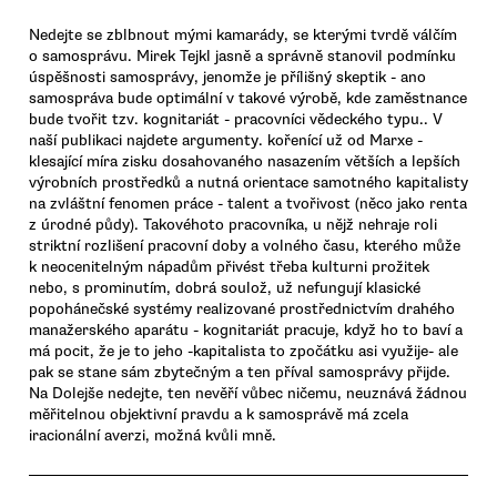
Nedejte se zblbnout mými kamarády, se kterými tvrdě válčím
o samosprávu. Mirek Tejkl jasně a správně stanovil podmínku
úspěšnosti samosprávy, jenomže je přílišný skeptik - ano
samospráva bude optimální v takové výrobě, kde zaměstnance
bude tvořit tzv. kognitariát - pracovníci vědeckého typu.. V
naší publikaci najdete argumenty. kořenící už od Marxe -
klesající míra zisku dosahovaného nasazením větších a lepších
výrobních prostředků a nutná orientace samotného kapitalisty
na zvláštní fenomen práce - talent a tvořivost (něco jako renta
z úrodné půdy). Takovéhoto pracovníka, u nějž nehraje roli
striktní rozlišení pracovní doby a volného času, kterého může
k neocenitelným nápadům přivést třeba kulturni prožitek
nebo, s prominutím, dobrá soulož, už nefungují klasické
popohánečské systémy realizované prostřednictvím drahého
manažerského aparátu - kognitariát pracuje, když ho to baví a
má pocit, že je to jeho -kapitalista to zpočátku asi využije- ale
pak se stane sám zbytečným a ten příval samosprávy přijde.
Na Dolejše nedejte, ten nevěří vůbec ničemu, neuznává žádnou
měřitelnou objektivní pravdu a k samosprávě má zcela
iracionální averzi, možná kvůli mně.