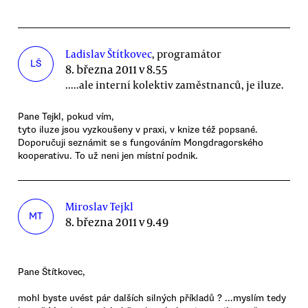
Ladislav Štítkovec
, programátor
LŠ
8. března 2011 v 8.55
.....ale interní kolektiv zaměstnanců, je iluze.
Pane Tejkl, pokud vím,
tyto iluze jsou vyzkoušeny v praxi, v knize též popsané.
Doporučuji seznámit se s fungováním Mongdragorského
kooperativu. To už neni jen místní podnik.
Miroslav Tejkl
MT
8. března 2011 v 9.49
Pane Štítkovec,
mohl byste uvést pár dalších silných příkladů ? ...myslím tedy