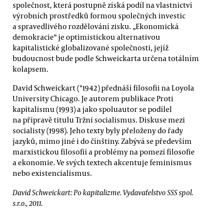
společnost, která postupně získá podíl na vlastnictví
výrobních prostředků formou společných investic
a spravedlivého rozdělování zisku. „Ekonomická
demokracie“ je optimistickou alternativou
kapitalistické globalizované společnosti, jejíž
budoucnost bude podle Schweickarta určena totálním
kolapsem.
David Schweickart (*1942) přednáší filosofii na Loyola
University Chicago. Je autorem publikace Proti
kapitalismu (1993) a jako spoluautor se podílel
na přípravě titulu Tržní socialismus. Diskuse mezi
socialisty (1998). Jeho texty byly přeloženy do řady
jazyků, mimo jiné i do čínštiny. Zabývá se především
marxistickou filosofií a problémy na pomezí filosofie
a ekonomie. Ve svých textech akcentuje feminismus
nebo existencialismus.
David Schweickart: Po kapitalizme. Vydavaťelstvo SSS spol.
s.r.o., 2011.