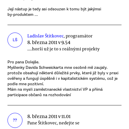
Její nástup je tedy asi odsouzen k tomu být jakýmsi
by-produktem ...
Ladislav Štítkovec
, programátor
LŠ
8. března 2011 v 9.54
....horší už je to s reálnými projekty
Pro pana Dolejše.
Myšlenky Davida Schweickarta mne osobně mě zaujaly.
protože obsahují některé důležité prvky, které již byly v praxi
ověřeny a fungují úspěšně i v kapitalistickém systému, což je
podle mne pozitivní.
Mám na mysli zaměstnanecké vlastnictví VP a přímá
participace občanů na rozhodování
8. března 2011 v 11.01
??
Pane Štítkovec, nedejte se