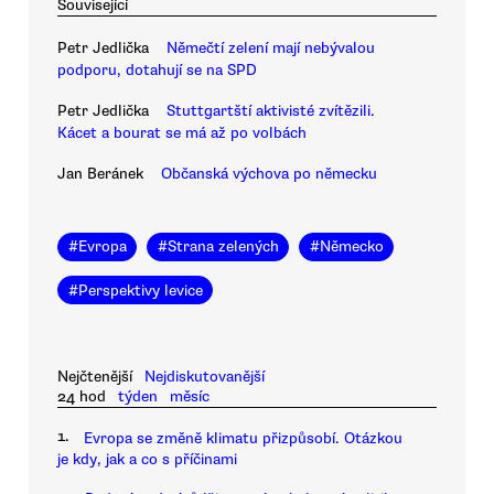
Související
Petr Jedlička
Němečtí zelení mají nebývalou
podporu, dotahují se na SPD
Petr Jedlička
Stuttgartští aktivisté zvítězili.
Kácet a bourat se má až po volbách
Jan Beránek
Občanská výchova po německu
#
Evropa
#
Strana zelených
#
Německo
#
Perspektivy levice
Nejčtenější
Nejdiskutovanější
24 hod
týden
měsíc
1.
Evropa se změně klimatu přizpůsobí. Otázkou
je kdy, jak a co s příčinami