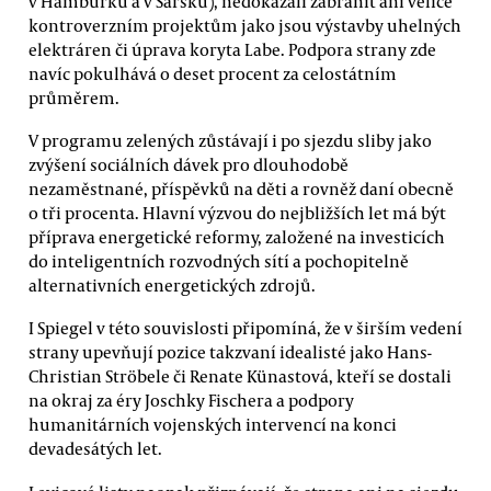
v Hamburku a v Sársku), nedokázali zabránit ani velice
kontroverzním projektům jako jsou výstavby uhelných
elektráren či úprava koryta Labe. Podpora strany zde
navíc pokulhává o deset procent za celostátním
průměrem.
V programu zelených zůstávají i po sjezdu sliby jako
zvýšení sociálních dávek pro dlouhodobě
nezaměstnané, příspěvků na děti a rovněž daní obecně
o tři procenta. Hlavní výzvou do nejbližších let má být
příprava energetické reformy, založené na investicích
do inteligentních rozvodných sítí a pochopitelně
alternativních energetických zdrojů.
I Spiegel v této souvislosti připomíná, že v širším vedení
strany upevňují pozice takzvaní idealisté jako Hans-
Christian Ströbele či Renate Künastová, kteří se dostali
na okraj za éry Joschky Fischera a podpory
humanitárních vojenských intervencí na konci
devadesátých let.