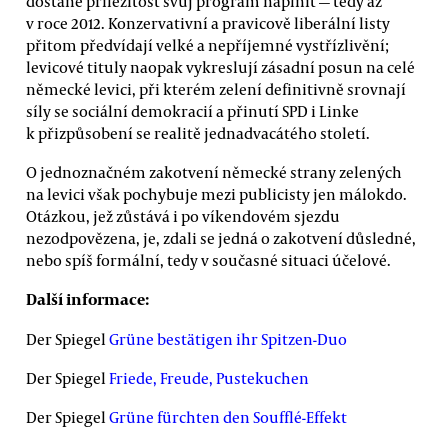
dostane příležitost svůj program naplnit
—
tedy až
v roce 2012. Konzervativní a pravicově liberální listy
přitom předvídají velké a nepříjemné vystřízlivění;
levicové tituly naopak vykreslují zásadní posun na celé
německé levici, při kterém zelení definitivně srovnají
síly se sociální demokracií a přinutí SPD i Linke
k přizpůsobení se realitě jednadvacátého století.
O jednoznačném zakotvení německé strany zelených
na levici však pochybuje mezi publicisty jen málokdo.
Otázkou, jež zůstává i po víkendovém sjezdu
nezodpovězena, je, zdali se jedná o zakotvení důsledné,
nebo spíš formální, tedy v současné situaci účelové.
Další informace:
Der Spiegel
Grüne bestätigen ihr Spitzen-Duo
Der Spiegel
Friede, Freude, Pustekuchen
Der Spiegel
Grüne fürchten den Soufflé-Effekt