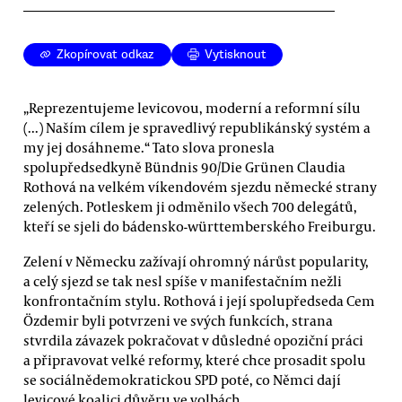
Zkopírovat odkaz
Vytisknout
„Reprezentujeme levicovou, moderní a reformní sílu
(...) Naším cílem je spravedlivý republikánský systém a
my jej dosáhneme.“ Tato slova pronesla
spolupředsedkyně Bündnis 90/Die Grünen Claudia
Rothová na velkém víkendovém sjezdu německé strany
zelených. Potleskem ji odměnilo všech 700 delegátů,
kteří se sjeli do bádensko-württemberského Freiburgu.
Zelení v Německu zažívají ohromný nárůst popularity,
a celý sjezd se tak nesl spíše v manifestačním nežli
konfrontačním stylu. Rothová i její spolupředseda Cem
Özdemir byli potvrzeni ve svých funkcích, strana
stvrdila závazek pokračovat v důsledné opoziční práci
a připravovat velké reformy, které chce prosadit spolu
se sociálnědemokratickou SPD poté, co Němci dají
levicové koalici důvěru ve volbách.