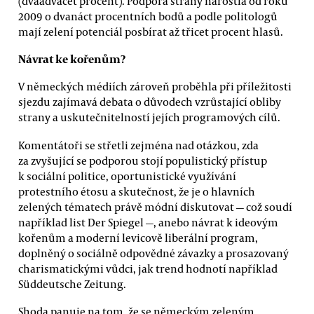
(dvaadvacet procent). Podpora strany narostla od roku
2009 o dvanáct procentních bodů a podle politologů
mají zelení potenciál posbírat až třicet procent hlasů.
Návrat ke kořenům?
V německých médiích zároveň proběhla při příležitosti
sjezdu zajímavá debata o důvodech vzrůstající obliby
strany a uskutečnitelností jejích programových cílů.
Komentátoři se střetli zejména nad otázkou, zda
za zvyšující se podporou stojí populistický přístup
k sociální politice, oportunistické využívání
protestního étosu a skutečnost, že je o hlavních
zelených tématech právě módní diskutovat — což soudí
například list Der Spiegel —, anebo návrat k ideovým
kořenům a moderní levicově liberální program,
doplněný o sociálně odpovědné závazky a prosazovaný
charismatickými vůdci, jak trend hodnotí například
Süddeutsche Zeitung.
Shoda panuje na tom, že se německým zeleným