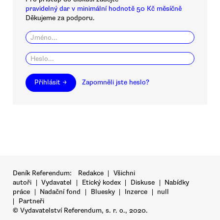
pravidelný dar v minimální hodnotě 50 Kč měsíčně
Děkujeme za podporu.
Přihlásit →
Zapomněli jste heslo?
Deník Referendum:
Redakce
|
Všichni
autoři
|
Vydavatel
|
Etický kodex
|
Diskuse
|
Nabídky
práce
|
Nadační fond
|
Bluesky
|
Inzerce
|
null
|
Partneři
© Vydavatelství Referendum, s. r. o., 2020.