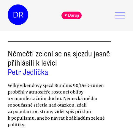
DR
♥ Daruji
Němečtí zelení se na sjezdu jasně
přihlásili k levici
Petr Jedlička
Velký víkendový sjezd Bündnis 90/Die Grünen
proběhl v atmosféře rostoucí obliby
a v manifestačním duchu. Německá média
se současně střetla nad otázkou, zdali
za popularitou strany vidět spíš příklon
k populismu, anebo návrat k základům zelené
politiky.