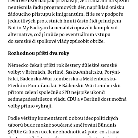
Levicové listy naopak přiznávají, že strana ani na sjezdu
neutěsnila řadu programových děr, například otázku
žádoucího přístupu k imigrantům, či že se v podpoře
jednotlivých protestních hnutí často řídí principem
Not in My Backyard a nenabízí opravdu komplexní
alternativy, což jí může po eventuálním vstupu
do zemské či spolkové vlády způsobit obtíže.
Rozhodnou příští dva roky
Německo čekají příští rok šestery důležité zemské
volby: v Brémách, Berlíně, Sasku-Anhaltsku, Porýní-
Falci, Bádensku-Württembersku a Meklenbursku-
Předním Pomořansku. V Bádensku-Württembersku
přitom zelení společně s SPD nejspíše ukončí
sedmapadesátiletou vládu CDU a v Berlíně dost možná
volby přímo vyhrají.
Podle většiny komentátorů z obou ideopolitických
táborů bude možné současné směřování Bündnis
90/Die Grünen uceleně zhodnotit až poté, co strana