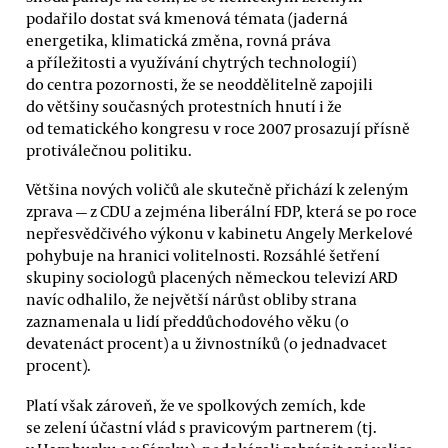
podařilo dostat svá kmenová témata (jaderná
energetika, klimatická změna, rovná práva
a příležitosti a využívání chytrých technologií)
do centra pozornosti, že se neoddělitelně zapojili
do většiny současných protestních hnutí i že
od tematického kongresu v roce 2007 prosazují přísně
protiválečnou politiku.
Většina nových voličů ale skutečně přichází k zeleným
zprava — z CDU a zejména liberální FDP, která se po roce
nepřesvědčivého výkonu v kabinetu Angely Merkelové
pohybuje na hranici volitelnosti. Rozsáhlé šetření
skupiny sociologů placených německou televizí ARD
navíc odhalilo, že největší nárůst obliby strana
zaznamenala u lidí předdůchodového věku (o
devatenáct procent) a u živnostníků (o jednadvacet
procent).
Platí však zároveň, že ve spolkových zemích, kde
se zelení účastní vlád s pravicovým partnerem (tj.