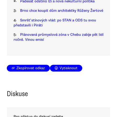
2.
Padesát odstínů lži a nová nekulturní politika
3.
Brno chce koupit dům architektky Růženy Žertové
4.
Smršť stínových vlád: po STAN a ODS tu svou
představili i Piráti
5.
Plánovaná průmyslová zóna v Chebu zabije pět lidí
ročně. Vinou emisí
Zkopírovat odkaz
Vytisknout
Diskuse
Pro přístup do diskusí zadejte