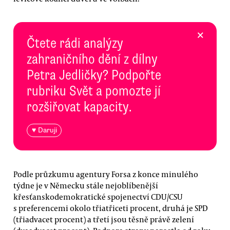
×
Čtete rádi analýzy
zahraničního dění z dílny
Petra Jedličky? Podpořte
rubriku Svět a pomozte jí
rozšiřovat kapacity.
♥ Daruji
Podle průzkumu agentury Forsa z konce minulého
týdne je v Německu stále nejoblíbenější
křesťanskodemokratické spojenectví CDU/CSU
s preferencemi okolo třiatřiceti procent, druhá je SPD
(třiadvacet procent) a třetí jsou těsně právě zelení