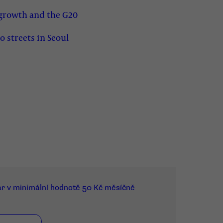
 growth and the G20
o streets in Seoul
ar v minimální hodnotě 50 Kč měsíčně