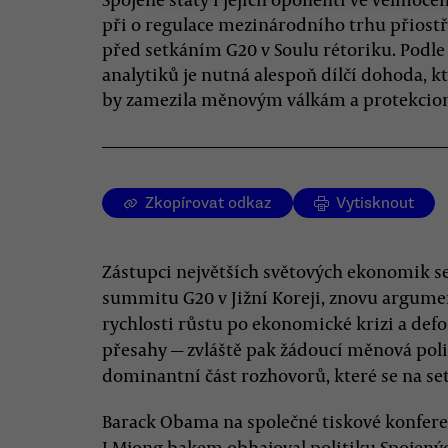
při o regulace mezinárodního trhu přiostř
před setkáním G20 v Soulu rétoriku. Podle
analytiků je nutná alespoň dílčí dohoda, k
by zamezila měnovým válkám a protekcio
Zkopírovat odkaz
Vytisknout
Zástupci největších světových ekonomik se
summitu G20 v Jižní Koreji, znovu argume
rychlosti růstu po ekonomické krizi a defo
přesahy
—
zvláště pak žádoucí měnová pol
dominantní část rozhovorů, které se na se
Barack Obama na společné tiskové konfer
I Mjong-bakem obhajoval politiku Spojenýc