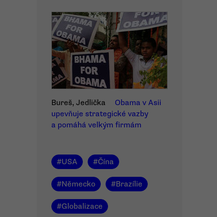
Bureš, Jedlička
Obama v Asii
upevňuje strategické vazby
a pomáhá velkým firmám
#
USA
#
Čína
#
Německo
#
Brazílie
#
Globalizace