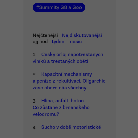
#
Summity G8 a G20
Nejčtenější
Nejdiskutovanější
24 hod
týden
měsíc
1.
Český orloj nepotrestaných
viníků a trestaných obětí
2.
Kapacitní mechanismy
a peníze z rekultivací. Oligarchie
zase obere nás všechny
3.
Hlína, asfalt, beton.
Co zůstane z brněnského
velodromu?
4.
Sucho v době motoristické