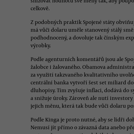
snižovat hodnotu své měny tak, aby podpo
celkově.
Z podobných praktik Spojené státy obviňují
má vůči dolaru uměle stanovený stálý smě
podhodnocený, a dovoluje tak čínským ex
výrobky.
Podle agenturních komentářů jsou ale Spo
žalobce i žalovaného. Obamova administrat
za využití takzvaného kvalitativního uvo
centrální banka vytvoří šest set miliard do
dluhopisy. Tím zvyšuje inflaci, dodává do
a snižuje úroky. Zároveň ale nutí investor
jejich měnu, která tak bude vůči dolaru pos
Podle Kinga je proto nutné, aby se lídři do
Nemusí jít přímo o závazná data anebo př