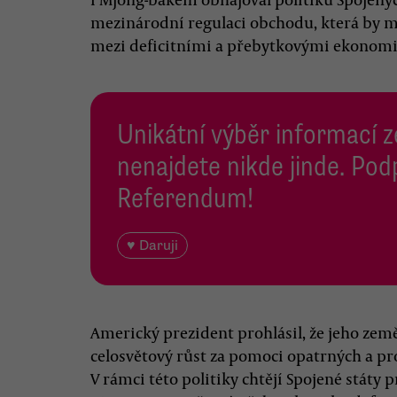
mezinárodní regulaci obchodu, která by 
mezi deficitními a přebytkovými ekonom
Unikátní výběr informací z
nenajdete nikde jinde. Pod
Referendum!
♥ Daruji
Americký prezident prohlásil, že jeho ze
celosvětový růst za pomoci opatrných a p
V rámci této politiky chtějí Spojené státy 