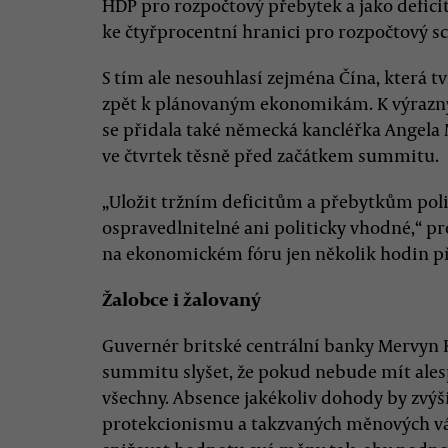
HDP pro rozpočtový přebytek a jako defici
ke čtyřprocentní hranici pro rozpočtový s
S tím ale nesouhlasí zejména Čína, která 
zpět k plánovaným ekonomikám. K výrazn
se přidala také německá kancléřka Angela 
ve čtvrtek těsně před začátkem summitu.
„Uložit tržním deficitům a přebytkům pol
ospravedlnitelné ani politicky vhodné,“ p
na ekonomickém fóru jen několik hodin př
Žalobce i žalovaný
Guvernér britské centrální banky Mervyn K
summitu slyšet, že pokud nebude mít ales
všechny. Absence jakékoliv dohody by zvýši
protekcionismu a takzvaných měnových vál