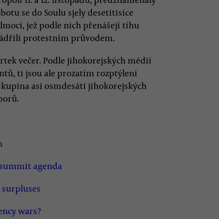
botu se do Soulu sjely desetitisíce
lmocí, jež podle nich přenášejí tíhu
yjádřili protestním průvodem.
vrtek večer. Podle jihokorejských médií
ntů, ti jsou ale prozatím rozptýleni
 skupina asi osmdesáti jihokorejských
borů.
n
0 summit agenda
e surpluses
ency wars?