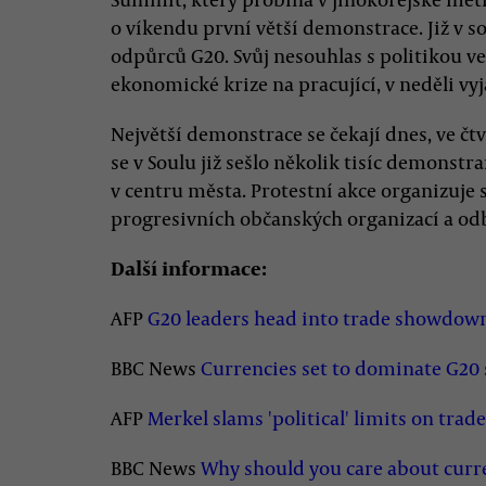
o víkendu první větší demonstrace. Již v so
odpůrců G20. Svůj nesouhlas s politikou ve
ekonomické krize na pracující, v neděli v
Největší demonstrace se čekají dnes, ve čt
se v Soulu již sešlo několik tisíc demonstra
v centru města. Protestní akce organizuje
progresivních občanských organizací a od
Další informace:
AFP
G20 leaders head into trade showdow
BBC News
Currencies set to dominate G2
AFP
Merkel slams 'political' limits on trad
BBC News
Why should you care about curr