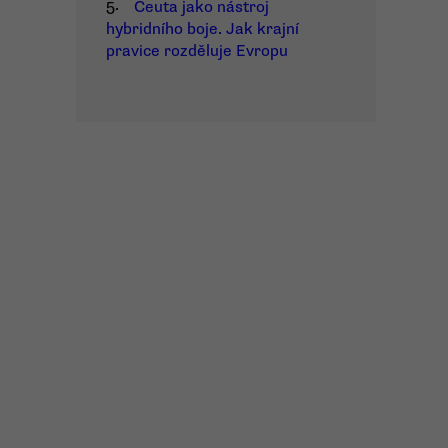
5.
Ceuta jako nástroj
hybridního boje. Jak krajní
pravice rozděluje Evropu