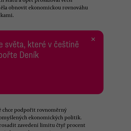
měla obnovit ekonomickou rovnováhu
ikami.
×
e světa, které v češtině
pořte Deník
mě chce podpořit rovnoměrný
romyšlených ekonomických politik.
prosadit zavedení limitu čtyř procent