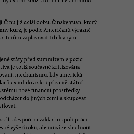
řily export zboží a domácí ekonomiku
 Čínu již delší dobu. Čínský yuan, který
nný kurz, je podle Američanů výrazně
portérům zaplavovat trh levnými
jené státy před summitem v pozici
iva je totiž současně kritizována
lňování, mechanismu, kdy americká
larů ex nihilo a skoupí za ně státní
 systémů nové finanční prostředky
y odcházet do jiných zemí a skupovat
ilovat.
hodli alespoň na základní spolupráci.
esné výše úroků, ale musí se shodnout