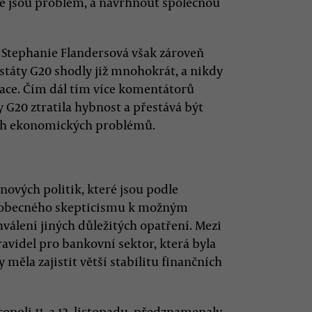
ce jsou problém, a navrhnout společnou
Stephanie Flandersová však zároveň
áty G20 shodly již mnohokrát, a nikdy
uace. Čím dál tím více komentátorů
 G20 ztratila hybnost a přestává být
ích ekonomických problémů.
ových politik, které jsou podle
 obecného skepticismu k možným
álení jiných důležitých opatření. Mezi
ravidel pro bankovní sektor, která byla
y měla zajistit větší stabilitu finančních
poli 11. a 12. listopadu, předznamenaly