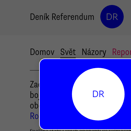
Deník Referendum
DR
Domov
Svět
Názory
Repo
Začal summit G20. Čeká se t
DR
boj o regulaci mezinárodního
obchodu
Roman Bureš
Spojené státy i jejich oponenti ve velmoce