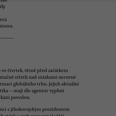
ily
terá
nismu.
 ve čtvrtek, těsně před začátkem
ntačně střetli nad otázkami nerovné
rmací globálního trhu. Jejich aktuální
itika
—
mají dle agentur vyplnit
tkání povedou.
enci s jihokorejským prezidentem
h států a opět prosazoval větší