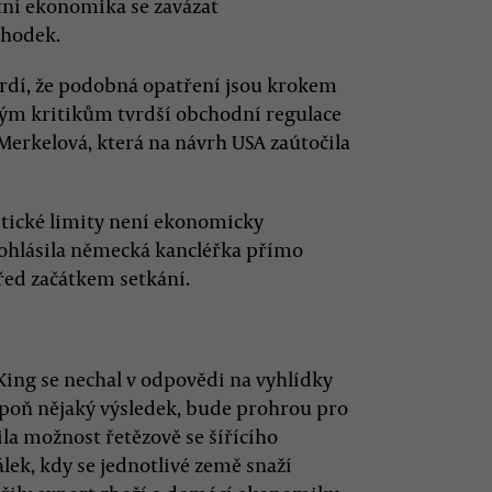
tní ekonomika se zavázat
chodek.
tvrdí, že podobná opatření jsou krokem
ým kritikům tvrdší obchodní regulace
Merkelová, která na návrh USA zaútočila
itické limity není ekonomicky
rohlásila německá kancléřka přímo
ed začátkem setkání.
ing se nechal v odpovědi na vyhlídky
poň nějaký výsledek, bude prohrou pro
la možnost řetězově se šířícího
ek, kdy se jednotlivé země snaží