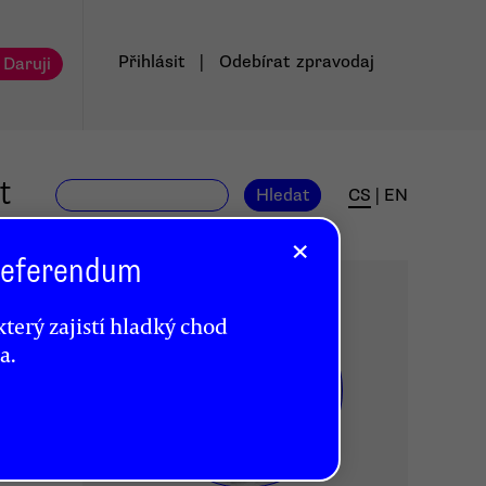
Přihlásit
|
Odebírat
zpravodaj
 Daruji
t
Hledat
CS
|
EN
×
 Referendum
terý zajistí hladký chod
a.