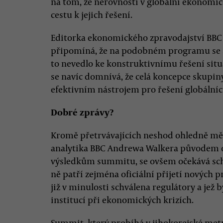
na tom, že nerovnosti v globální ekonomi
cestu k jejich řešení.
Editorka ekonomického zpravodajství BBC 
připomíná, že na podobném programu se st
to nevedlo ke konstruktivnímu řešení sit
se navíc domnívá, že celá koncepce skupiny
efektivním nástrojem pro řešení globáln
Dobré zprávy?
Kromě přetrvávajících neshod ohledně měn
analytika BBC Andrewa Walkera původem
výsledkům summitu, se ovšem očekává schv
ně patří zejména oficiální přijetí nových p
již v minulosti schválena regulátory a jež b
institucí při ekonomických krizích.
Summit, který probíhá v jihokorejské metro