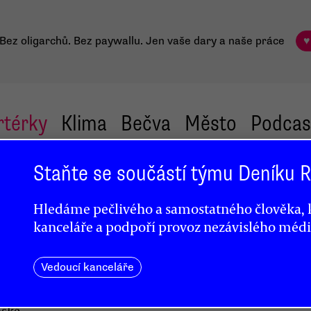
Bez oligarchů. Bez paywallu.
Jen vaše dary a naše práce
♥
rtérky
Klima
Bečva
Město
Podcas
Staňte se součástí týmu Deníku
vrdý
Hledáme pečlivého a samostatného člověka, k
kanceláře a podpoří provoz nezávislého médi
Vedoucí kanceláře
nské