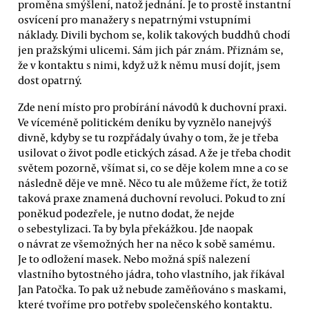
proměna smýšlení, natož jednání. Je to prostě instantní
osvícení pro manažery s nepatrnými vstupními
náklady. Divili bychom se, kolik takových buddhů chodí
jen pražskými ulicemi. Sám jich pár znám. Přiznám se,
že v kontaktu s nimi, když už k němu musí dojít, jsem
dost opatrný.
Zde není místo pro probírání návodů k duchovní praxi.
Ve víceméně politickém deníku by vyznělo nanejvýš
divně, kdyby se tu rozpřádaly úvahy o tom, že je třeba
usilovat o život podle etických zásad. A že je třeba chodit
světem pozorně, všímat si, co se děje kolem mne a co se
následně děje ve mně. Něco tu ale můžeme říct, že totiž
taková praxe znamená duchovní revoluci. Pokud to zní
poněkud podezřele, je nutno dodat, že nejde
o sebestylizaci. Ta by byla překážkou. Jde naopak
o návrat ze všemožných her na něco k sobě samému.
Je to odložení masek. Nebo možná spíš nalezení
vlastního bytostného jádra, toho vlastního, jak říkával
Jan Patočka. To pak už nebude zaměňováno s maskami,
které tvoříme pro potřeby společenského kontaktu.