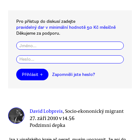
Pro přístup do diskusí zadejte
pravidelný dar v minimální hodnotě 50 Kč měsíčně
Děkujeme za podporu.
Přihlásit →
Zapomněli jste heslo?
David Lobpreis
, Socio-ekononický migrant
27. září 2010 v 14.56
Podzimní depka
Jsa z vinařského kraje ač nerad, musím upozornit, že ani do