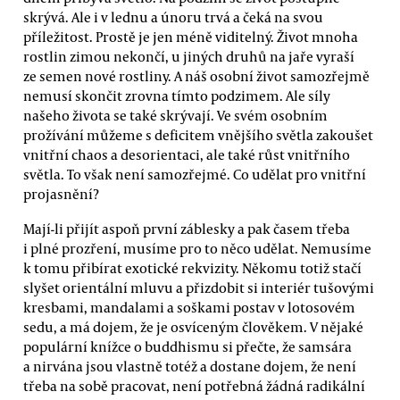
skrývá. Ale i v lednu a únoru trvá a čeká na svou
příležitost. Prostě je jen méně viditelný. Život mnoha
rostlin zimou nekončí, u jiných druhů na jaře vyraší
ze semen nové rostliny. A náš osobní život samozřejmě
nemusí skončit zrovna tímto podzimem. Ale síly
našeho života se také skrývají. Ve svém osobním
prožívání můžeme s deficitem vnějšího světla zakoušet
vnitřní chaos a desorientaci, ale také růst vnitřního
světla. To však není samozřejmé. Co udělat pro vnitřní
projasnění?
Mají-li přijít aspoň první záblesky a pak časem třeba
i plné prozření, musíme pro to něco udělat. Nemusíme
k tomu přibírat exotické rekvizity. Někomu totiž stačí
slyšet orientální mluvu a přizdobit si interiér tušovými
kresbami, mandalami a soškami postav v lotosovém
sedu, a má dojem, že je osvíceným člověkem. V nějaké
populární knížce o buddhismu si přečte, že samsára
a nirvána jsou vlastně totéž a dostane dojem, že není
třeba na sobě pracovat, není potřebná žádná radikální