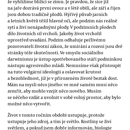
že vyhlížíme blížící se zimu. Je pravdou, že sice již
na jaře dozrává první ovoce a v létě obilí, ale září a říjen
jsou dobou tradičně plodů. Hýřivý půvab jarních
a letních květů těšil hlavně oči, ale podzim nás reálně
sytí a živí nenápadnými plody. V podzimních plodech
dílo životních sil vrcholí. Jakoby život vrcholil
uprostřed uvadání. Podzim odhaluje pečlivému
pozorovateli životní zákon, že umírání a rození jsou dvě
stránky téže skutečnosti. Ve smyslu sociálního
darwinismu je ústup opotřebovaného stáří podmínkou
nástupu agresivního mládí. Nemusíme však přistoupit
na tuto vulgární ideologii a oslavovat krutost
a bezohlednost, jíž je v přirozeném životě beztak dost.
Mám na mysli něco jiného: ve mně samém musí něco
zemřít, aby mohlo vzejít něco nového. Musím
se něčeho vzdát a uvolnit v sobě volný prostor, aby bylo
možné něco vytvořit.
Život v tomto ročním období ustupuje, protože
ustupuje jeho zdroj, a tím je světlo. Rostliny se živí
světlem, a pokud jsem dobře informován, biologie