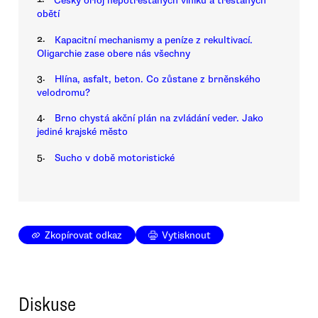
Český orloj nepotrestaných viníků a trestaných
obětí
2.
Kapacitní mechanismy a peníze z rekultivací.
Oligarchie zase obere nás všechny
3.
Hlína, asfalt, beton. Co zůstane z brněnského
velodromu?
4.
Brno chystá akční plán na zvládání veder. Jako
jediné krajské město
5.
Sucho v době motoristické
Zkopírovat odkaz
Vytisknout
Diskuse