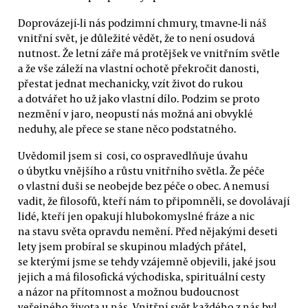
Doprovázejí-li nás podzimní chmury, tmavne-li náš
vnitřní svět, je důležité vědět, že to není osudová
nutnost. Že letní záře má protějšek ve vnitřním světle
a že vše záleží na vlastní ochotě překročit danosti,
přestat jednat mechanicky, vzít život do rukou
a dotvářet ho už jako vlastní dílo. Podzim se proto
nezmění v jaro, neopustí nás možná ani obvyklé
neduhy, ale přece se stane něco podstatného.
Uvědomil jsem si cosi, co ospravedlňuje úvahu
o úbytku vnějšího a růstu vnitřního světla. Že péče
o vlastní duši se neobejde bez péče o obec. A nemusí
vadit, že filosofů, kteří nám to připomněli, se dovolávají
lidé, kteří jen opakují hlubokomyslné fráze a nic
na stavu světa opravdu nemění. Před nějakými deseti
lety jsem probíral se skupinou mladých přátel,
se kterými jsme se tehdy vzájemně objevili, jaké jsou
jejich a má filosofická východiska, spirituální cesty
a názor na přítomnost a možnou budoucnost
veřejného života u nás. Vnitřní svět každého z nás byl