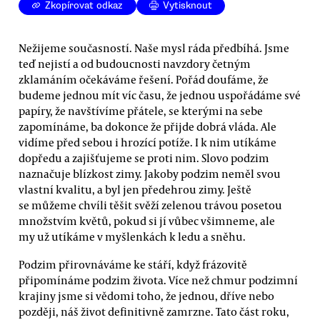
Zkopírovat odkaz
Vytisknout
Nežijeme současností. Naše mysl ráda předbíhá. Jsme
teď nejistí a od budoucnosti navzdory četným
zklamáním očekáváme řešení. Pořád doufáme, že
budeme jednou mít víc času, že jednou uspořádáme své
papíry, že navštívíme přátele, se kterými na sebe
zapomínáme, ba dokonce že přijde dobrá vláda. Ale
vidíme před sebou i hrozící potíže. I k nim utíkáme
dopředu a zajišťujeme se proti nim. Slovo podzim
naznačuje blízkost zimy. Jakoby podzim neměl svou
vlastní kvalitu, a byl jen předehrou zimy. Ještě
se můžeme chvíli těšit svěží zelenou trávou posetou
množstvím květů, pokud si jí vůbec všimneme, ale
my už utíkáme v myšlenkách k ledu a sněhu.
Podzim přirovnáváme ke stáří, když frázovitě
připomínáme podzim života. Více než chmur podzimní
krajiny jsme si vědomi toho, že jednou, dříve nebo
později, náš život definitivně zamrzne. Tato část roku,