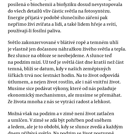
posílená o biochemii a biofyziku dosud nevystopovala
do všech detailů vliv částic světla na fotosyntézu.
Energie přijatá v podobě slunečního záření pak
nepřímo živí zvířata a lidi, a také lidem hřeje a svítí,
používají-li fosilní paliva.
Světlo zakonzervované v blátivé ropě a temném uhlí
je vlastně jen dočasnou náhražkou živého světla a tepla.
Bez slunce na obloze se neobejdeme. A slunce teď
na podzim mizí. Už teď je světlá část dne kratší než část
temná, blíží se datum, kdy v našich zeměpisných
šířkách trvá noc šestnáct hodin. Na to život odpovídá
útlumem, a nejen život rostlin, ale i náš vnitřní život.
Musíme sice podávat výkony, které od nás požaduje
ekonomický mechanismus, ale musíme se přemáhat.
Ze života mnoha z nás se vytrácí radost a lehkost.
Možná však na podzim a v zimě není život zatlačen
a umlčen. V zimě se zdá být pohřben pod sněhem
a ledem, ale je to období, kdy se slunce zvedá a každým
dnem přibývá světlo. Na podzim se život postupně