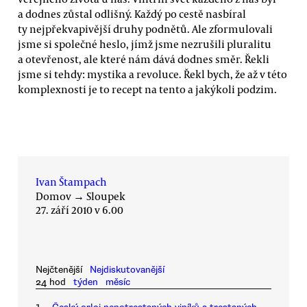
a dodnes zůstal odlišný. Každý po cestě nasbíral
ty nejpřekvapivější druhy podnětů. Ale zformulovali
jsme si společné heslo, jímž jsme nezrušili pluralitu
a otevřenost, ale které nám dává dodnes směr. Řekli
jsme si tehdy: mystika a revoluce. Řekl bych, že až v této
komplexnosti je to recept na tento a jakýkoli podzim.
Ivan Štampach
Domov
→
Sloupek
27. září 2010 v 6.00
Nejčtenější
Nejdiskutovanější
24 hod
týden
měsíc
1.