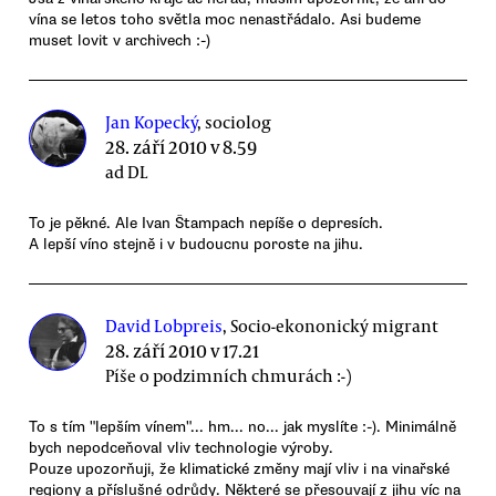
vína se letos toho světla moc nenastřádalo. Asi budeme
muset lovit v archivech :-)
Jan Kopecký
, sociolog
28. září 2010 v 8.59
ad DL
To je pěkné. Ale Ivan Štampach nepíše o depresích.
A lepší víno stejně i v budoucnu poroste na jihu.
David Lobpreis
, Socio-ekononický migrant
28. září 2010 v 17.21
Píše o podzimních chmurách :-)
To s tím "lepším vínem"... hm... no... jak myslíte :-). Minimálně
bych nepodceňoval vliv technologie výroby.
Pouze upozorňuji, že klimatické změny mají vliv i na vinařské
regiony a příslušné odrůdy. Některé se přesouvají z jihu víc na