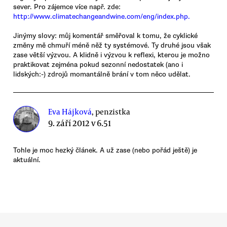
sever. Pro zájemce více např. zde:
http://www.climatechangeandwine.com/eng/index.php.
Jinýmy slovy: můj komentář směřoval k tomu, že cyklické
změny mě chmuří méně něž ty systémové. Ty druhé jsou však
zase větší výzvou. A klidně i výzvou k reflexi, kterou je možno
praktikovat zejména pokud sezonní nedostatek (ano i
lidských:-) zdrojů momantálně brání v tom něco udělat.
Eva Hájková
, penzistka
9. září 2012 v 6.51
Tohle je moc hezký článek. A už zase (nebo pořád ještě) je
aktuální.