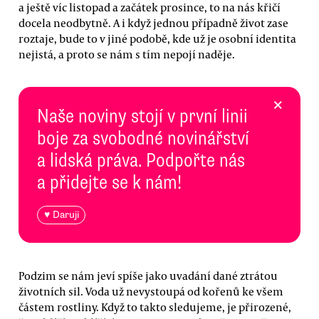
a ještě víc listopad a začátek prosince, to na nás křičí
docela neodbytně. A i když jednou případně život zase
roztaje, bude to v jiné podobě, kde už je osobní identita
nejistá, a proto se nám s tím nepojí naděje.
×
Naše noviny stojí v první linii
boje za svobodné novinářství
a lidská práva. Podpořte nás
a přidejte se k nám!
♥ Daruji
Podzim se nám jeví spíše jako uvadání dané ztrátou
životních sil. Voda už nevystoupá od kořenů ke všem
částem rostliny. Když to takto sledujeme, je přirozené,