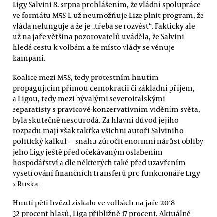
Ligy Salvini 8. srpna prohlášením, že vládní spolupráce
ve formátu M5S-L už neumožňuje Lize plnit program, že
vláda nefunguje a že je „třeba se rozvést“. Fakticky ale
už na jaře většina pozorovatelů uváděla, že Salvini
hledá cestu k volbám a že místo vlády se věnuje
kampani.
Koalice mezi M5S, tedy protestním hnutím
propagujícím přímou demokracii či základní příjem,
a Ligou, tedy mezi bývalými severoitalskými
separatisty s pravicově-konzervativním viděním světa,
byla skutečně nesourodá. Za hlavní důvod jejího
rozpadu mají však takřka všichni autoři Salviniho
politický kalkul — snahu zúročit enormní nárůst obliby
jeho Ligy ještě před očekávaným oslabením
hospodářství a dle některých také před uzavřením
vyšetřování finančních transferů pro funkcionáře Ligy
z Ruska.
Hnutí pěti hvězd získalo ve volbách na jaře 2018
32 procent hlasů, Liga přibližně 17 procent. Aktuálně