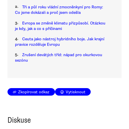
2.
Tři a půl roku vládní zmocněnkyní pro Romy:
Co jsme dokázali a proč jsem odešla
3.
Evropa se změně klimatu přizpůsobí. Otázkou
je kdy, jak a co s příčinami
4.
Ceuta jako nástroj hybridního boje. Jak krajní
pravice rozděluje Evropu
5.
Zrušení devátých tříd: nápad pro okurkovou
sezónu
Zkopírovat odkaz
Vytisknout
Diskuse