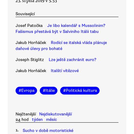
23. srpna 2019 v 5.53
Související
Josef Patočka
Je libo kalendář s Mussolinim?
Fašismus přestává být v Salviniho Itálii tabu
Jakub Horňáček
Rodící se italská vláda plánuje
daňové úlevy pro bohaté
Joseph Stiglitz
Lze ještě zachránit euro?
Jakub Horňáček
Italští vítězové
#
Evropa
#
Itálie
#
Politická kultura
Nejčtenější
Nejdiskutovanější
24 hod
týden
měsíc
1.
Sucho v době motoristické