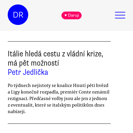
DR
♥ Daruji
Itálie hledá cestu z vládní krize,
má pět možností
Petr Jedlička
Po týdnech nejistoty se koalice Hnutí pěti hvězd
a Ligy konečně rozpadla, premiér Conte oznámil
rezignaci. Předčasné volby jsou ale jen z jednou
z eventualit, které se italským politikům dnes
nabízejí.