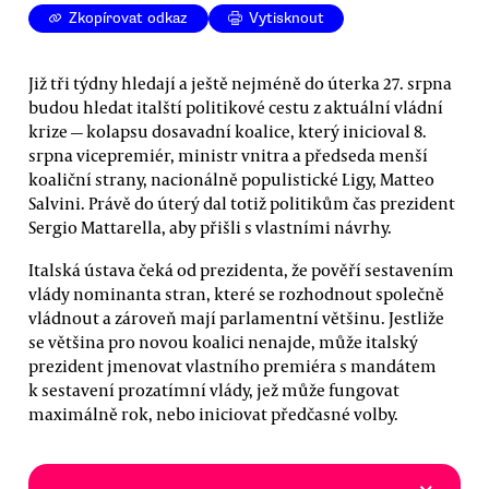
Zkopírovat odkaz
Vytisknout
Již tři týdny hledají a ještě nejméně do úterka 27. srpna
budou hledat italští politikové cestu z aktuální vládní
krize — kolapsu dosavadní koalice, který inicioval 8.
srpna vicepremiér, ministr vnitra a předseda menší
koaliční strany, nacionálně populistické Ligy, Matteo
Salvini. Právě do úterý dal totiž politikům čas prezident
Sergio Mattarella, aby přišli s vlastními návrhy.
Italská ústava čeká od prezidenta, že pověří sestavením
vlády nominanta stran, které se rozhodnout společně
vládnout a zároveň mají parlamentní většinu. Jestliže
se většina pro novou koalici nenajde, může italský
prezident jmenovat vlastního premiéra s mandátem
k sestavení prozatímní vlády, jež může fungovat
maximálně rok, nebo iniciovat předčasné volby.