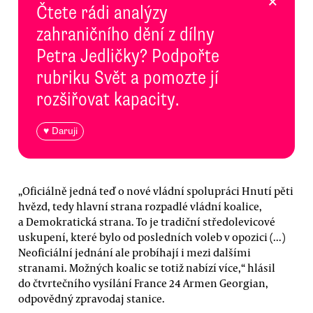
×
Čtete rádi analýzy
zahraničního dění z dílny
Petra Jedličky? Podpořte
rubriku Svět a pomozte jí
rozšiřovat kapacity.
♥ Daruji
„Oficiálně jedná teď o nové vládní spolupráci Hnutí pěti
hvězd, tedy hlavní strana rozpadlé vládní koalice,
a Demokratická strana. To je tradiční středolevicové
uskupení, které bylo od posledních voleb v opozici (...)
Neoficiální jednání ale probíhají i mezi dalšími
stranami. Možných koalic se totiž nabízí více,“ hlásil
do čtvrtečního vysílání France 24 Armen Georgian,
odpovědný zpravodaj stanice.