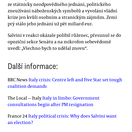
ze státnicky neodpovědného jednání, politického
zneužívání náboženských symbolů a vyvolání vládní
krize jen kvůli osobním a stranickým zájmům. Zemí
prý stálo jeho jednání už pět miliard eur.
Salvini v reakci okázale políbil růženec, přesunul se do
opoziční sekce Senátu a na mikrofon sebevědomě
uvedl: „Všechno bych to udělal znovu“.
Další informace:
BBC News
Italy crisis: Centre left and Five Star set tough
coalition demands
The Local — Italy
Italy in limbo: Government
consultations begin after PM resignation
France 24
Italy political crisis: Why does Salvini want
an election?