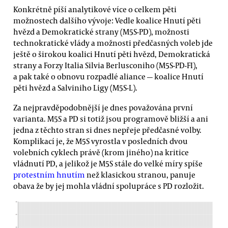
Konkrétně píší analytikové více o celkem pěti
možnostech dalšího vývoje: Vedle koalice Hnutí pěti
hvězd a Demokratické strany (M5S-PD), možnosti
technokratické vlády a možnosti předčasných voleb jde
ještě o širokou koalici Hnutí pěti hvězd, Demokratická
strany a Forzy Italia Silvia Berlusconiho (M5S-PD-FI),
a pak také o obnovu rozpadlé aliance — koalice Hnutí
pěti hvězd a Salviniho Ligy (M5S-L).
Za nejpravděpodobnější je dnes považována první
varianta. M5S a PD si totiž jsou programově bližší a ani
jedna z těchto stran si dnes nepřeje předčasné volby.
Komplikací je, že M5S vyrostla v posledních dvou
volebních cyklech právě (krom jiného) na kritice
vládnutí PD, a jelikož je M5S stále do velké míry spíše
protestním hnutím
než klasickou stranou, panuje
obava že by jej mohla vládní spolupráce s PD rozložit.