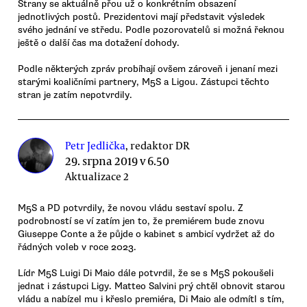
Strany se aktuálně přou už o konkrétním obsazení
jednotlivých postů. Prezidentovi mají představit výsledek
svého jednání ve středu. Podle pozorovatelů si možná řeknou
ještě o další čas ma dotažení dohody.
Podle některých zpráv probíhají ovšem zároveň i jenaní mezi
starými koaličními partnery, M5S a Ligou. Zástupci těchto
stran je zatím nepotvrdily.
Petr Jedlička
, redaktor DR
29. srpna 2019 v 6.50
Aktualizace 2
M5S a PD potvrdily, že novou vládu sestaví spolu. Z
podrobností se ví zatím jen to, že premiérem bude znovu
Giuseppe Conte a že půjde o kabinet s ambicí vydržet až do
řádných voleb v roce 2023.
Lídr M5S Luigi Di Maio dále potvrdil, že se s M5S pokoušeli
jednat i zástupci Ligy. Matteo Salvini prý chtěl obnovit starou
vládu a nabízel mu i křeslo premiéra, Di Maio ale odmítl s tím,