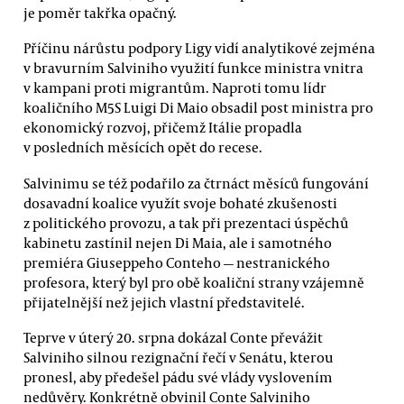
je poměr takřka opačný.
Příčinu nárůstu podpory Ligy vidí analytikové zejména
v bravurním Salviniho využití funkce ministra vnitra
v kampani proti migrantům. Naproti tomu lídr
koaličního M5S Luigi Di Maio obsadil post ministra pro
ekonomický rozvoj, přičemž Itálie propadla
v posledních měsících opět do recese.
Salvinimu se též podařilo za čtrnáct měsíců fungování
dosavadní koalice využít svoje bohaté zkušenosti
z politického provozu, a tak při prezentaci úspěchů
kabinetu zastínil nejen Di Maia, ale i samotného
premiéra Giuseppeho Conteho — nestranického
profesora, který byl pro obě koaliční strany vzájemně
přijatelnější než jejich vlastní představitelé.
Teprve v úterý 20. srpna dokázal Conte převážit
Salviniho silnou rezignační řečí v Senátu, kterou
pronesl, aby předešel pádu své vlády vyslovením
nedůvěry. Konkrétně obvinil Conte Salviniho