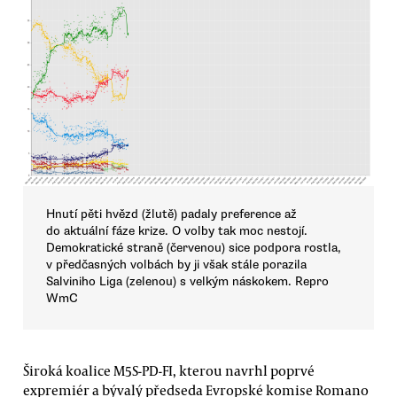
Hnutí pěti hvězd (žlutě) padaly preference až
do aktuální fáze krize. O volby tak moc nestojí.
Demokratické straně (červenou) sice podpora rostla,
v předčasných volbách by ji však stále porazila
Salviniho Liga (zelenou) s velkým náskokem. Repro
WmC
Široká koalice M5S-PD-FI, kterou navrhl poprvé
expremiér a bývalý předseda Evropské komise Romano