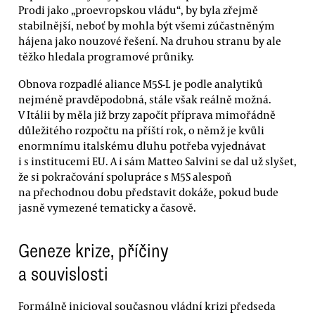
Prodi jako „proevropskou vládu“, by byla zřejmě
stabilnější, neboť by mohla být všemi zúčastněným
hájena jako nouzové řešení. Na druhou stranu by ale
těžko hledala programové průniky.
Obnova rozpadlé aliance M5S-L je podle analytiků
nejméně pravděpodobná, stále však reálně možná.
V Itálii by měla již brzy započít příprava mimořádně
důležitého rozpočtu na příští rok, o němž je kvůli
enormnímu italskému dluhu potřeba vyjednávat
i s institucemi EU. A i sám Matteo Salvini se dal už slyšet,
že si pokračování spolupráce s M5S alespoň
na přechodnou dobu představit dokáže, pokud bude
jasně vymezené tematicky a časově.
Geneze krize, příčiny
a souvislosti
Formálně inicioval současnou vládní krizi předseda