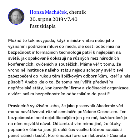
Honza Macháček
, chemik
20. srpna 2019 v 7.40
Past sklapla
Možná to tak nevypadá, když ministr vnitra nebo jeho
významní podřízení mluví do medií, ale čeští odborníci na
bezpečnost informačních technologií patří k nejlepším na
světě, jak opakovaně dokazují na různých mezinárodních
konferencích, cvičeních a soutěžích. Máme věřit tomu, že
vrcholné instituce našeho státu nejsou schopny svěřit své
zabezpečení do rukou těm špičkovým odborníkům, kteří u nás
působí? Anebo jde o to, že tomu mají věřit především
nepřátelské státy, konkurenční firmy a zločinecké organizace,
a vlézt našim bezpečnostním odborníkům do pasti?
Pravidelně využívám toho, že jako pracovník Akademie věd
mohu navštěvovat různé semináře pořádané Cesnetem. Ten
bezpečnostní není nejoblíbenějším jen pro mě, každoročně je
na něm největší nával. Odtamtud vím mimo jiné, že útoky
popsané v článku jsou již delší čas vcelku běžnou součástí
penetračních testů, které nabízí forenzní laboratoř Cesnetu