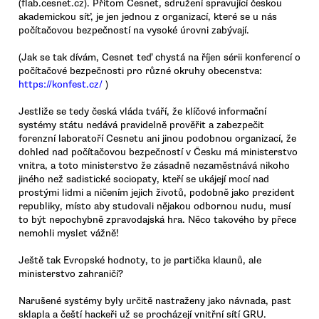
(flab.cesnet.cz). Přitom Cesnet, sdružení spravující českou
akademickou síť, je jen jednou z organizací, které se u nás
počítačovou bezpečností na vysoké úrovni zabývají.
(Jak se tak dívám, Cesnet teď chystá na říjen sérii konferencí o
počítačové bezpečnosti pro různé okruhy obecenstva:
https://konfest.cz/
)
Jestliže se tedy česká vláda tváří, že klíčové informační
systémy státu nedává pravidelně prověřit a zabezpečit
forenzní laboratoří Cesnetu ani jinou podobnou organizací, že
dohled nad počítačovou bezpečností v Česku má ministerstvo
vnitra, a toto ministerstvo že zásadně nezaměstnává nikoho
jiného než sadistické sociopaty, kteří se ukájejí mocí nad
prostými lidmi a ničením jejich životů, podobně jako prezident
republiky, místo aby studovali nějakou odbornou nudu, musí
to být nepochybně zpravodajská hra. Něco takového by přece
nemohli myslet vážně!
Ještě tak Evropské hodnoty, to je partička klaunů, ale
ministerstvo zahraničí?
Narušené systémy byly určitě nastraženy jako návnada, past
sklapla a čeští hackeři už se procházejí vnitřní sítí GRU.