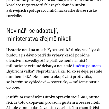
korelace registrátorů falešných domén útoku
a dřívějších spolupracovníků hackerské divize ruské
rozvědky.
Novináři se adaptují,
ministerstva zřejmě nikoli
Hysterie není na místě. Kybernetické útoky se děly a dít
budou a již dávno patří do výbavy každé pořádné
ofenzivní rozvědky. Stále platí, že není na místě
militarizace veřejné debaty a neustálé
řinčení pojmem
„hybridní válka“. Neprobíhá válka. To, co se děje, je stále
mnohem bližší zkusmému okopávání protivníka,
se kterým se výhledově — teoreticky — můžeme pustit
do boje.
Jestliže za zmíněnými útoky opravdu stojí GRU, nutno
říci, že toto okopávání provádí s gustem a bez servítek.
A bude v tom pokračovat tím veseleji, čím chaotičtější