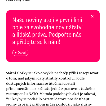
×
Naše noviny stojí v první linii
boje za svobodné novinářství
a lidská práva. Podpořte nás
a přidejte se k nám!
♥ Daruji
Státní složky se jako obvykle nechtějí příliš rozepisovat
o tom, nad jakými daty ztratily kontrolu. Podle
dostupných informací se útočníci dostali
přinejmenším do počítače jedné z pracovnic českého
zastoupení u NATO. Metoda podobných akcí je taková,
že i kdyby se podařilo ostatní datové nosiče uhájit,
jediný úspěšný průlom může posloužit jako slušný