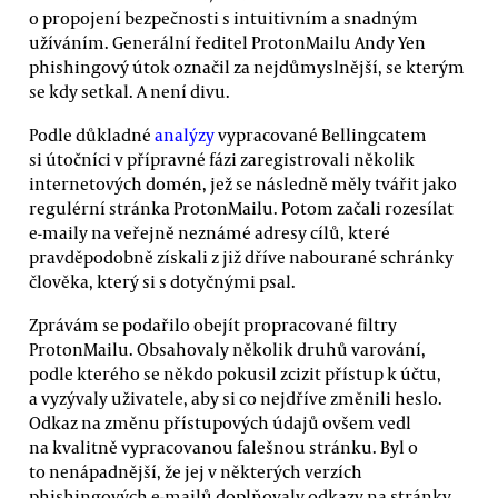
o propojení bezpečnosti s intuitivním a snadným
užíváním. Generální ředitel ProtonMailu Andy Yen
phishingový útok označil za nejdůmyslnější, se kterým
se kdy setkal. A není divu.
Podle důkladné
analýzy
vypracované Bellingcatem
si útočníci v přípravné fázi zaregistrovali několik
internetových domén, jež se následně měly tvářit jako
regulérní stránka ProtonMailu. Potom začali rozesílat
e-maily na veřejně neznámé adresy cílů, které
pravděpodobně získali z již dříve nabourané schránky
člověka, který si s dotyčnými psal.
Zprávám se podařilo obejít propracované filtry
ProtonMailu. Obsahovaly několik druhů varování,
podle kterého se někdo pokusil zcizit přístup k účtu,
a vyzývaly uživatele, aby si co nejdříve změnili heslo.
Odkaz na změnu přístupových údajů ovšem vedl
na kvalitně vypracovanou falešnou stránku. Byl o
to nenápadnější, že jej v některých verzích
phishingových e-mailů doplňovaly odkazy na stránky