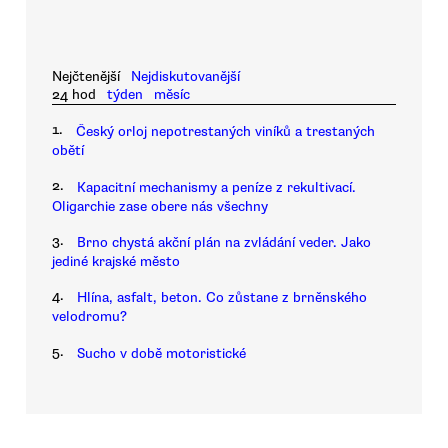
Nejčtenější
Nejdiskutovanější
24 hod
týden
měsíc
1.
Český orloj nepotrestaných viníků a trestaných
obětí
2.
Kapacitní mechanismy a peníze z rekultivací.
Oligarchie zase obere nás všechny
3.
Brno chystá akční plán na zvládání veder. Jako
jediné krajské město
4.
Hlína, asfalt, beton. Co zůstane z brněnského
velodromu?
5.
Sucho v době motoristické