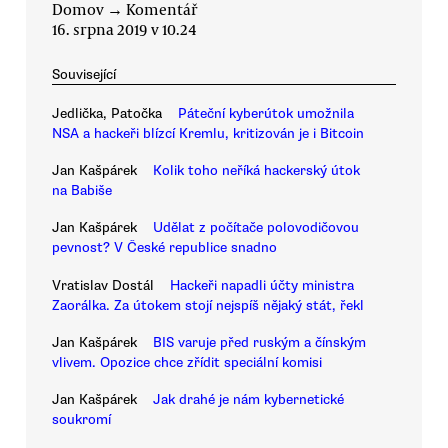
Domov
→
Komentář
16. srpna 2019 v 10.24
Související
Jedlička, Patočka
Páteční kyberútok umožnila
NSA a hackeři blízcí Kremlu, kritizován je i Bitcoin
Jan Kašpárek
Kolik toho neříká hackerský útok
na Babiše
Jan Kašpárek
Udělat z počítače polovodičovou
pevnost? V České republice snadno
Vratislav Dostál
Hackeři napadli účty ministra
Zaorálka. Za útokem stojí nejspíš nějaký stát, řekl
Jan Kašpárek
BIS varuje před ruským a čínským
vlivem. Opozice chce zřídit speciální komisi
Jan Kašpárek
Jak drahé je nám kybernetické
soukromí