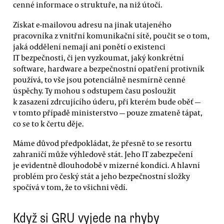
cenné informace o struktuře, na niž útočí.
Získat e-mailovou adresu na jinak utajeného
pracovníka z vnitřní komunikační sítě, poučit se o tom,
jaká oddělení nemají ani ponětí o existenci
IT bezpečnosti, či jen vyzkoumat, jaký konkrétní
software, hardware a bezpečnostní opatření protivník
používá, to vše jsou potenciálně nesmírně cenné
úspěchy. Ty mohou s odstupem času posloužit
k zasazení zdrcujícího úderu, při kterém bude oběť —
v tomto případě ministerstvo — pouze zmateně tápat,
co se to k čertu děje.
Máme důvod předpokládat, že přesně to se resortu
zahraničí může výhledově stát. Jeho IT zabezpečení
je evidentně dlouhodobě v mizerné kondici. A hlavní
problém pro český stát a jeho bezpečnostní složky
spočívá v tom, že to všichni vědí.
Když si GRU vyjede na rhyby