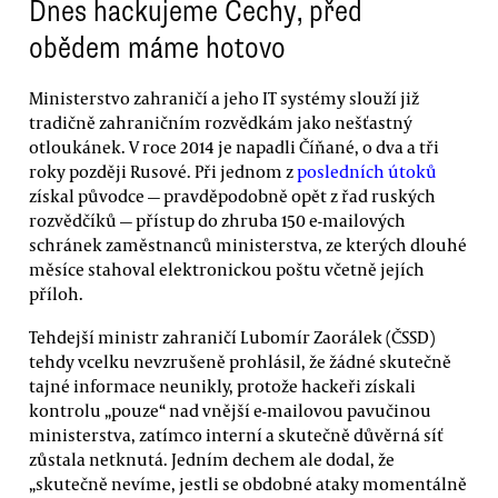
Dnes hackujeme Čechy, před
obědem máme hotovo
Ministerstvo zahraničí a jeho IT systémy slouží již
tradičně zahraničním rozvědkám jako nešťastný
otloukánek. V roce 2014 je napadli Číňané, o dva a tři
roky později Rusové. Při jednom z
posledních útoků
získal původce — pravděpodobně opět z řad ruských
rozvědčíků — přístup do zhruba 150 e-mailových
schránek zaměstnanců ministerstva, ze kterých dlouhé
měsíce stahoval elektronickou poštu včetně jejích
příloh.
Tehdejší ministr zahraničí Lubomír Zaorálek (ČSSD)
tehdy vcelku nevzrušeně prohlásil, že žádné skutečně
tajné informace neunikly, protože hackeři získali
kontrolu „pouze“ nad vnější e-mailovou pavučinou
ministerstva, zatímco interní a skutečně důvěrná síť
zůstala netknutá. Jedním dechem ale dodal, že
„skutečně nevíme, jestli se obdobné ataky momentálně