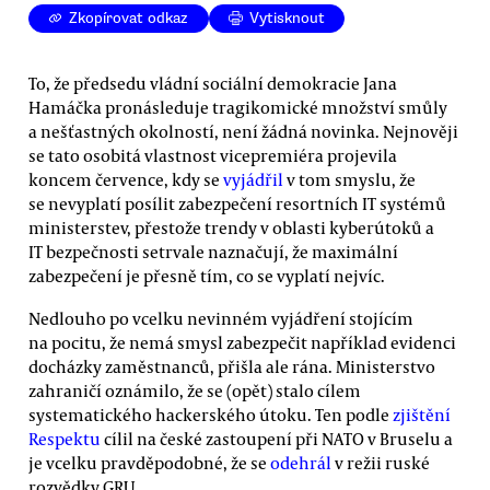
Zkopírovat odkaz
Vytisknout
To, že předsedu vládní sociální demokracie Jana
Hamáčka pronásleduje tragikomické množství smůly
a nešťastných okolností, není žádná novinka. Nejnověji
se tato osobitá vlastnost vicepremiéra projevila
koncem července, kdy se
vyjádřil
v tom smyslu, že
se nevyplatí posílit zabezpečení resortních IT systémů
ministerstev, přestože trendy v oblasti kyberútoků a
IT bezpečnosti setrvale naznačují, že maximální
zabezpečení je přesně tím, co se vyplatí nejvíc.
Nedlouho po vcelku nevinném vyjádření stojícím
na pocitu, že nemá smysl zabezpečit například evidenci
docházky zaměstnanců, přišla ale rána. Ministerstvo
zahraničí oznámilo, že se (opět) stalo cílem
systematického hackerského útoku. Ten podle
zjištění
Respektu
cílil na české zastoupení při NATO v Bruselu a
je vcelku pravděpodobné, že se
odehrál
v režii ruské
rozvědky GRU.