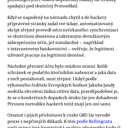
spadající pod skutečný ProtonMail.
Když se napadený na návnadu chytil a do hackery
připravené stránky zadal své údaje, automatizovaný
skript zřejmě provedl něco nečekaného: synchronizaci
se skutečnou doménou a takzvaným dvoufázovým
zabezpečením účtu, jež standardně — například
v internetovém bankovnictví — ověřuje, že legitimní
uživatel pracuje na legitimní doméně.
Následné převzetí účtu bylo otázkou minut. Kolik
schránek se podařilo útočníkům nabourat a jaká data
z nich postahovali, není zřejmé. I když podle
výkonného ředitele Evropských hodnot Jakuba Jandy
nedošla ohrožení žádná citlivá data, pravděpodobné je,
že se o konkrétních dopadech útoku lze jen dohadovat.
Přesnou metodiku hackerů totiž znají jen oni sami.
Ostatně i jejich příslušnost k ruské GRU lze vyvodit
pouze z nepřímých důkazů. K těm
podle Bellingcatu
patří mimo jiné lingvistická analýza zdrojového kódu či