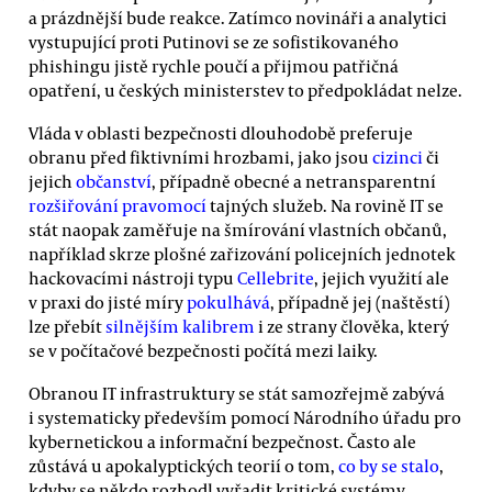
a prázdnější bude reakce. Zatímco novináři a analytici
vystupující proti Putinovi se ze sofistikovaného
phishingu jistě rychle poučí a přijmou patřičná
opatření, u českých ministerstev to předpokládat nelze.
Vláda v oblasti bezpečnosti dlouhodobě preferuje
obranu před fiktivními hrozbami, jako jsou
cizinci
či
jejich
občanství
, případně obecné a netransparentní
rozšiřování pravomocí
tajných služeb. Na rovině IT se
stát naopak zaměřuje na šmírování vlastních občanů,
například skrze plošné zařizování policejních jednotek
hackovacími nástroji typu
Cellebrite
, jejich využití ale
v praxi do jisté míry
pokulhává
, případně jej (naštěstí)
lze přebít
silnějším kalibrem
i ze strany člověka, který
se v počítačové bezpečnosti počítá mezi laiky.
Obranou IT infrastruktury se stát samozřejmě zabývá
i systematicky především pomocí Národního úřadu pro
kybernetickou a informační bezpečnost. Často ale
zůstává u apokalyptických teorií o tom,
co by se stalo
,
kdyby se někdo rozhodl vyřadit kritické systémy