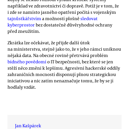
například ve zdravotnictví či dopravě. Potíž je v tom, že
i zde se namísto jasného opatření počítá s vojenským
tajnůstkářstvím
a možností plošně
sledovat
kyberprostor
bez dostatečně důvěryhodné ochrany
před zneužitím.
Zkrátka lze očekávat, že přijde další útok
na ministerstva, stejně jako to, že v jeho rámci uniknou
nějaká data. Na obecné rovině přetrvává problém
bídného povědomí
o IT bezpečnosti, bez které se jen
stěží něco změní k lepšímu. Agresivní hackerské oddíly
zahraničních mocností disponují plnou strategickou
iniciativou a nic zatím nenaznačuje tomu, že by se jí
hodlaly vzdát.
Jan Kašpárek