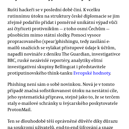
Ruští hackeři se v poslední době činí. K vcelku
rutinnímu útoku na struktury české diplomacie se jim
zřejmě podařilo přidat i poměrně unikátní výpad vůči
asi čtyřiceti protivníkům — z toho osmi Čechům —
působícím mimo státní složky. Pomocí vysoce
propracovaného (spear)phishingu, tedy zasílání e-
mailů snažících se vylákat přístupové údaje k účtům,
napadli novináře z deníku The Guardian, investigativce
BBC, ruské nezávislé reportéry, analytiky elitní
investigativní skupiny Bellingcat i představitele
protiputinovského think-tanku
Evropské hodnoty
.
Phishing není sám o sobě novinkou. Nová je v tomto
případě značná sofistikovanost útoku na nestátní cíle,
jeho systematická příprava, stejně jako to, že se terčem
staly e-mailové schránky u švýcarského poskytovatele
ProtonMail.
Ten se dlouhodobě těší oprávněné důvěře díky důrazu
na soukromí uživatelů, end-to-end šifrování a snaze