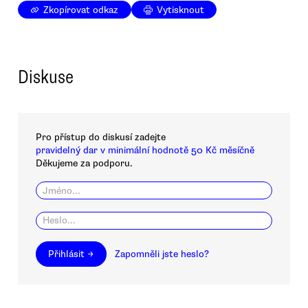
Zkopírovat odkaz
Vytisknout
Diskuse
Pro přístup do diskusí zadejte
pravidelný dar v minimální hodnotě 50 Kč měsíčně
Děkujeme za podporu.
Přihlásit →
Zapomněli jste heslo?