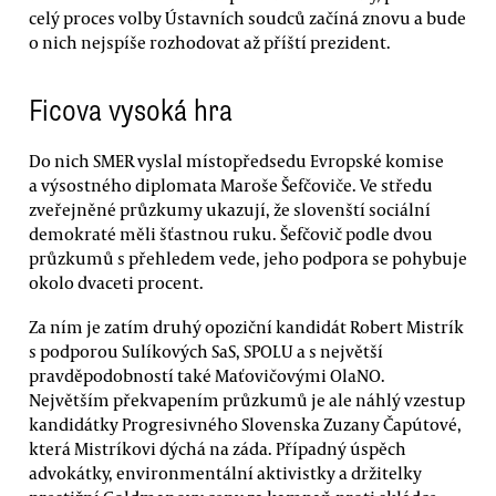
celý proces volby Ústavních soudců začíná znovu a bude
o nich nejspíše rozhodovat až příští prezident.
Ficova vysoká hra
Do nich SMER vyslal místopředsedu Evropské komise
a výsostného diplomata Maroše Šefčoviče. Ve středu
zveřejněné průzkumy ukazují, že slovenští sociální
demokraté měli šťastnou ruku. Šefčovič podle dvou
průzkumů s přehledem vede, jeho podpora se pohybuje
okolo dvaceti procent.
Za ním je zatím druhý opoziční kandidát Robert Mistrík
s podporou Sulíkových SaS, SPOLU a s největší
pravděpodobností také Maťovičovými OlaNO.
Největším překvapením průzkumů je ale náhlý vzestup
kandidátky Progresivného Slovenska Zuzany Čapútové,
která Mistríkovi dýchá na záda. Případný úspěch
advokátky, environmentální aktivistky a držitelky