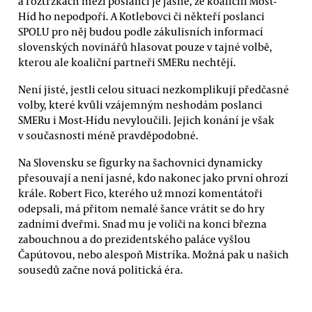
a roztržkách mezi poslanci je jasné, že koaliční Most-
Híd ho nepodpoří. A Kotlebovci či někteří poslanci
SPOLU pro něj budou podle zákulisních informací
slovenských novinářů hlasovat pouze v tajné volbě,
kterou ale koaliční partneři SMERu nechtějí.
Není jisté, jestli celou situaci nezkomplikují předčasné
volby, které kvůli vzájemným neshodám poslanci
SMERu i Most-Hídu nevyloučili. Jejich konání je však
v současnosti méně pravděpodobné.
Na Slovensku se figurky na šachovnici dynamicky
přesouvají a není jasné, kdo nakonec jako první ohrozí
krále. Robert Fico, kterého už mnozí komentátoři
odepsali, má přitom nemalé šance vrátit se do hry
zadními dveřmi. Snad mu je voliči na konci března
zabouchnou a do prezidentského paláce vyšlou
Čapútovou, nebo alespoň Mistríka. Možná pak u našich
sousedů začne nová politická éra.