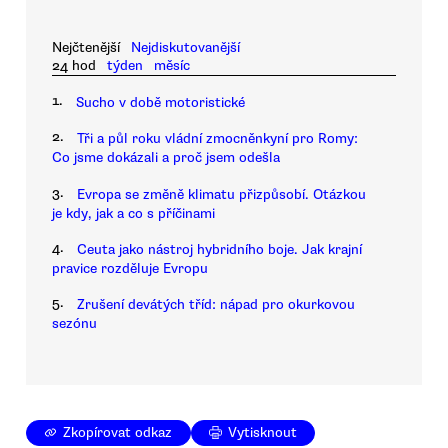
Nejčtenější
Nejdiskutovanější
24 hod
týden
měsíc
1.
Sucho v době motoristické
2.
Tři a půl roku vládní zmocněnkyní pro Romy:
Co jsme dokázali a proč jsem odešla
3.
Evropa se změně klimatu přizpůsobí. Otázkou
je kdy, jak a co s příčinami
4.
Ceuta jako nástroj hybridního boje. Jak krajní
pravice rozděluje Evropu
5.
Zrušení devátých tříd: nápad pro okurkovou
sezónu
Zkopírovat odkaz
Vytisknout