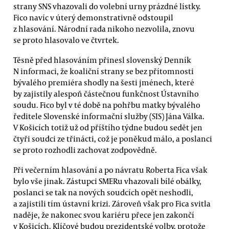
strany SNS vhazovali do volební urny prázdné lístky.
Fico navíc v úterý demonstrativně odstoupil
z hlasování. Národní rada nikoho nezvolila, znovu
se proto hlasovalo ve čtvrtek.
Těsně před hlasováním přinesl slovenský Denník
N informaci, že koaliční strany se bez přítomnosti
bývalého premiéra shodly na šesti jménech, které
by zajistily alespoň částečnou funkčnost Ústavního
soudu. Fico byl v té době na pohřbu matky bývalého
ředitele Slovenské informační služby (SIS) Jána Válka.
V Košicích totiž už od příštího týdne budou sedět jen
čtyři soudci ze třinácti, což je poněkud málo, a poslanci
se proto rozhodli zachovat zodpovědně.
Při večerním hlasování a po návratu Roberta Fica však
bylo vše jinak. Zástupci SMERu vhazovali bílé obálky,
poslanci se tak na nových soudcích opět neshodli,
a zajistili tím ústavní krizi. Zároveň však pro Fica svitla
naděje, že nakonec svou kariéru přece jen zakončí
v Košicích. Klíčové budou prezidentské volby, protože