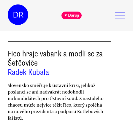
DR
♥ Daruji
Fico hraje vabank a modlí se za
Šefčoviče
Radek Kubala
Slovensko směřuje k ústavní krizi, jelikož
poslanci se ani nadvakrát nedohodli
na kandidátech pro Ústavní soud. Z nastalého
chaosu může nejvíce těžit Fico, který spoléhá
na nového prezidenta a podporu Kotlebových
fašistů.