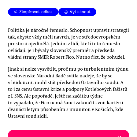
Zkopírovat odkaz
Vytisknout
Politika je náročné řemeslo. Schopnost upravit strategii
tak, abyste vždy měli navrch, je ve středoevropském
prostoru ojedinělá. Jedním z lidí, kteří toto řemeslo
ovládají, je i bývalý slovenský premiér a předseda
vládní strany SMER Robert Fico. Nutno říct, že bohužel.
Jinak si nelze vysvětlit, proč mu po turbulentním týdnu
ve slovenské Národní Radě svitla naděje, že by se
v budoucnu mohl stát předsedou Ústavního soudu. A
to i za cenu ústavní krize a podpory Kotlebových fašistů
z L'SNS. Ale popořadě. Ještě na začátku týdne
to vypadalo, že Fico nemá šanci zakončit svou kariéru
dvanáctiletým působením s imunitou v Košicích, kde
Ústavní soud sídlí.