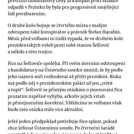
prestižní Goldmanovy ceny za kampaň proti skládce
odpadů v Pezinku by byla pro progresivně smýšlející
lidi povzbuzením.
O druhé kolo bojuje ze čtvrtého místa s malým
odstupem také konspirátor a právník Štefan Harabin.
Měsíc před volbami to tudíž vypadá, že ve druhém kole
prezidentských voleb proti sobě stanou Šefčovič
a někdo z této trojice.
Fico na Šefčoviče spoléhá. Při svém úterním odstoupení
z kandidatury na Ústavního soudce zmínil, že by podle
jeho názoru měl rozhodovat až příští prezident. Kiska
má podle něj v prezidentském paláci už jen „svítit
a topit“. Šefčovič se přímým otázkám o jmenování Fica
prozatím úspěšně vyhýbá, ačkoliv jejich vztah
je přinejmenším korektní. S blížícími se volbami však
bude tato otázka stále více aktuální.
Ještě jeden předpoklad potřebuje Fico splnit, pokud
chce šéfovat Ústavnímu soudu. Po čtvrteční šarádě