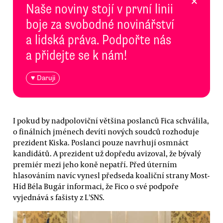
×
Naše noviny stojí v první linii
boje za svobodné novinářství
a lidská práva. Podpořte nás
a přidejte se k nám!
♥ Daruji
I pokud by nadpoloviční většina poslanců Fica schválila,
o finálních jménech devíti nových soudců rozhoduje
prezident Kiska. Poslanci pouze navrhují osmnáct
kandidátů. A prezident už dopředu avizoval, že bývalý
premiér mezi jeho koně nepatří. Před úterním
hlasováním navíc vynesl předseda koaliční strany Most-
Híd Béla Bugár informaci, že Fico o své podpoře
vyjednává s fašisty z L'SNS.