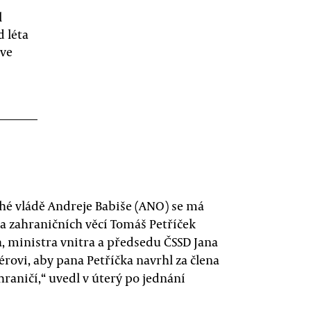
l
 léta
íve
é vládě Andreje Babiše (ANO) se má
a zahraničních věcí Tomáš Petříček
a, ministra vnitra a předsedu ČSSD Jana
ovi, aby pana Petříčka navrhl za člena
hraničí,“ uvedl v úterý po jednání