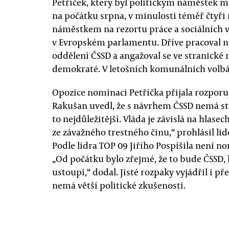
Petříček, který byl politickým náměstek m
na počátku srpna, v minulosti téměř čtyři 
náměstkem na rezortu práce a sociálních v
v Evropském parlamentu. Dříve pracoval n
oddělení ČSSD a angažoval se ve stranické 
demokraté. V letošních komunálních volbá
Opozice nominaci Petříčka přijala rozpor
Rakušan uvedl, že s návrhem ČSSD nemá st
to nejdůležitější. Vláda je závislá na hlase
ze závažného trestného činu,“ prohlásil li
Podle lídra TOP 09 Jiřího Pospíšila není
„Od počátku bylo zřejmé, že to bude ČSSD,
ustoupí,“ dodal. Jisté rozpaky vyjádřil i př
nemá větší politické zkušenosti.