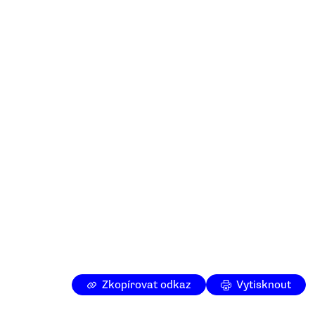
Zkopírovat odkaz
Vytisknout