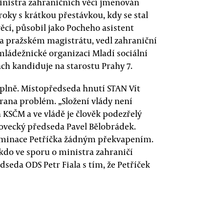
inistra zahraničních věcí jmenován
roky s krátkou přestávkou, kdy se stal
ěcí, působil jako Pocheho asistent
a pražském magistrátu, vedl zahraniční
mládežnické organizaci Mladí sociální
ch kandiduje na starostu Prahy 7.
uplně. Místopředseda hnutí STAN Vít
rana problém. „Složení vlády není
ch KSČM a ve vládě je člověk podezřelý
dovecký předseda Pavel Bělobrádek.
 nominace Petříčka žádným překvapením.
 kdo ve sporu o ministra zahraničí
edseda ODS Petr Fiala s tím, že Petříček