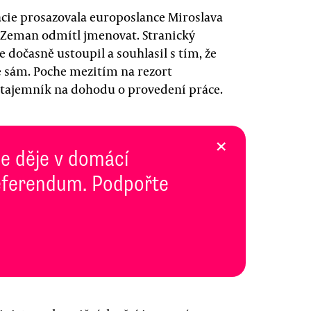
cie prosazovala europoslance Miroslava
š Zeman odmítl jmenovat. Stranický
očasně ustoupil a souhlasil s tím, že
e sám. Poche mezitím na rezort
ý tajemník na dohodu o provedení práce.
×
se děje v domácí
 Referendum. Podpořte