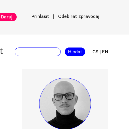
Přihlásit
|
Odebírat
zpravodaj
 Daruji
t
Hledat
CS
|
EN