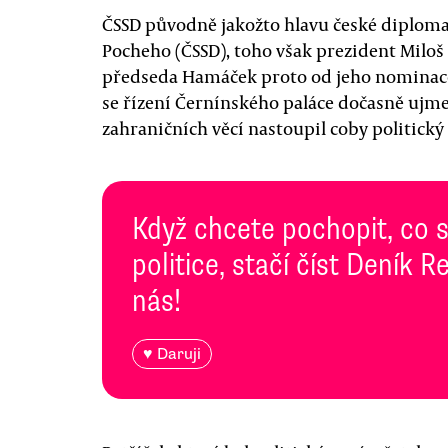
ČSSD původně jakožto hlavu české diploma
Pocheho (ČSSD), toho však prezident Milo
předseda Hamáček proto od jeho nominace d
se řízení Černínského paláce dočasně ujm
zahraničních věcí nastoupil coby politick
Když chcete pochopit, co 
politice, stačí číst Deník
nás!
♥ Daruji