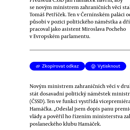
se novým ministrem zahraničních věcí sta
Tomáš Petříček. Ten v Černínském paláci od
působí v pozici politického náměstka a dř
pracoval jako asistent Miroslava Pocheho
v Evropském parlamentu.
Zkopírovat odkaz
Vytisknout
Novým ministrem zahraničních věcí v druh
stát dosavadní politický náměstek ministr
(ČSSD). Ten ve funkci vystřídá vicepremiér
Hamáčka. „Odeslal jsem dopis panu premiér
vlády a pověřil ho řízením ministerstva za
poslaneckého klubu Hamáček.