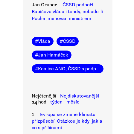
Jan Gruber
ČSSD podpoří
Babišovu vládu i tehdy, nebude-li
Poche jmenován ministrem
#
Vláda
#
ČSSD
#
Jan Hamáček
#
Koalice ANO, ČSSD s podporou KSČM
Nejčtenější
Nejdiskutovanější
24 hod
týden
měsíc
1.
Evropa se změně klimatu
přizpůsobí. Otázkou je kdy, jak a
co s příčinami