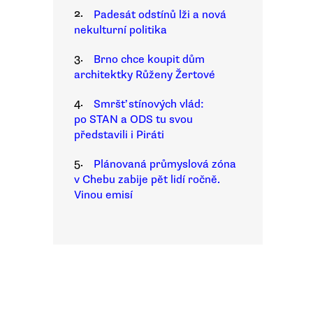
2.
Padesát odstínů lži a nová
nekulturní politika
3.
Brno chce koupit dům
architektky Růženy Žertové
4.
Smršť stínových vlád:
po STAN a ODS tu svou
představili i Piráti
5.
Plánovaná průmyslová zóna
v Chebu zabije pět lidí ročně.
Vinou emisí