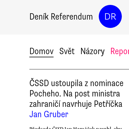
Deník Referendum
DR
Domov
Svět
Názory
Repo
ČSSD ustoupila z nominace
Pocheho. Na post ministra
zahraničí navrhuje Petříčka
Jan Gruber
Předseda ČSSD Jan Hamáček navrhl, aby