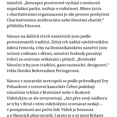
náměstí. „Koncepce prostorově vychází z možností
uspořádání parku, usiluje o vzdušnost. Mimo jurtu
s charitativními organizacemi je zde prostor poskytnut
Charitativnímu antikvariátu nebo Diecézní charitě,“
přiblížila Fišerová.
Vánoce na dalších třech náměstích jsou podle
provozovatelů tradiční. Zelný trh nabízí návštěvníkům
lidová řemesla, trhy na Dominikánském náměstí jsou
určené rodinám s dětmi, náměstí Svobody považují
tvůrci za centrum setkávání s přáteli. „Brněnské
Vánoční trhy jsou tradiční, gastronomické, designové,“
řekla Deníku Referendum Peringerová.
Vánoce v moravské metropoli se podle průvodkyně Evy
Pohankové z cestovní kanceláře Čebus podobají
vánočním trhům v Bratislavě nebo v Krakově.
Vídeňským se ale nevyrovnají. „Ani přes svoji nádheru
se trhy v Brně s těmi vídeňskými srovnávat nedají —
v pompéznosti ani počtu lidí. Vídeň je honosná
a o Vánocích plná turistů. I proto je o ni mezi Brňany