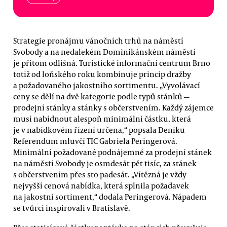
Strategie pronájmu vánočních trhů na náměstí
Svobody a na nedalekém Dominikánském náměstí
je přitom odlišná. Turistické informační centrum Brno
totiž od loňského roku kombinuje princip dražby
a požadovaného jakostního sortimentu. „Vyvolávací
ceny se dělí na dvě kategorie podle typů stánků —
prodejní stánky a stánky s občerstvením. Každý zájemce
musí nabídnout alespoň minimální částku, která
je v nabídkovém řízení určena,“ popsala Deníku
Referendum mluvčí TIC Gabriela Peringerová.
Minimální požadované podnájemné za prodejní stánek
na náměstí Svobody je osmdesát pět tisíc, za stánek
s občerstvením přes sto padesát. „Vítězná je vždy
nejvyšší cenová nabídka, která splnila požadavek
na jakostní sortiment,“ dodala Peringerová. Nápadem
se tvůrci inspirovali v Bratislavě.