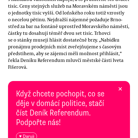
tisíc. Ceny stejných služeb na Moravském náměstí jsou
o jednotky tisíc vyšší. Od loňského roku totiž vzrostly
o necelou pětinu. Nejdražší nájemné požaduje Brno-
střed za bar na fontáně uprostřed Moravského náměstí,
částky tu dosahují téměř dvou set tisíc. Trhovci
se o stánky musejí hlásit dostatečně brzy. „Nabídku
pronájmu prodejních míst zveřejňujeme s časovým
předstihem, aby se zájemci měli možnost přihlásit,“
řekla Deníku Referendum mluvčí městské části Iveta
Fišerová.
×
Když chcete pochopit, co se
děje v domácí politice, stačí
číst Deník Referendum.
Podpořte nás!
♥ Daruji