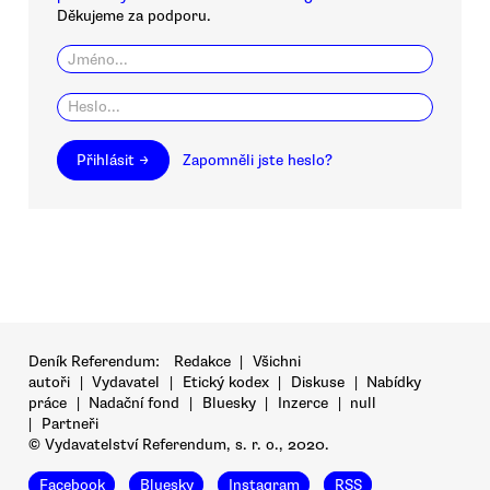
Děkujeme za podporu.
Přihlásit →
Zapomněli jste heslo?
Deník Referendum:
Redakce
|
Všichni
autoři
|
Vydavatel
|
Etický kodex
|
Diskuse
|
Nabídky
práce
|
Nadační fond
|
Bluesky
|
Inzerce
|
null
|
Partneři
© Vydavatelství Referendum, s. r. o., 2020.
Facebook
Bluesky
Instagram
RSS