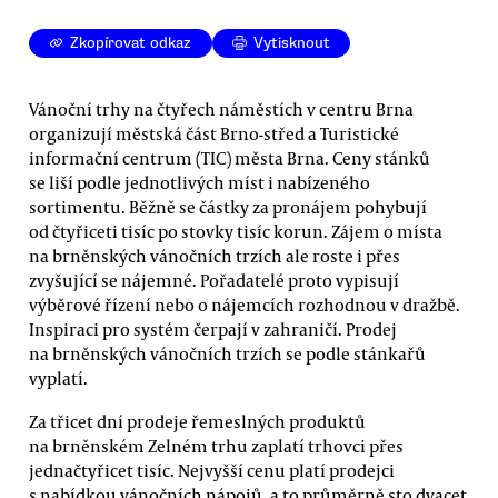
Zkopírovat odkaz
Vytisknout
Vánoční trhy na čtyřech náměstích v centru Brna
organizují městská část Brno-střed a Turistické
informační centrum (TIC) města Brna. Ceny stánků
se liší podle jednotlivých míst i nabízeného
sortimentu. Běžně se částky za pronájem pohybují
od čtyřiceti tisíc po stovky tisíc korun. Zájem o místa
na brněnských vánočních trzích ale roste i přes
zvyšující se nájemné. Pořadatelé proto vypisují
výběrové řízení nebo o nájemcích rozhodnou v dražbě.
Inspiraci pro systém čerpají v zahraničí. Prodej
na brněnských vánočních trzích se podle stánkařů
vyplatí.
Za třicet dní prodeje řemeslných produktů
na brněnském Zelném trhu zaplatí trhovci přes
jednačtyřicet tisíc. Nejvyšší cenu platí prodejci
s nabídkou vánočních nápojů, a to průměrně sto dvacet