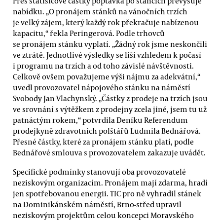
Přes statisícové částky poptávka po stáncích převyšuje
nabídku. „O pronájem stánků na vánočních trzích
je velký zájem, který každý rok překračuje nabízenou
kapacitu,“ řekla Peringerová. Podle trhovců
se pronájem stánku vyplatí. „Žádný rok jsme neskončili
ve ztrátě. Jednotlivé výsledky se liší vzhledem k počasí
i programu na trzích a od toho závislé návštěvnosti.
Celkově ovšem považujeme výši nájmu za adekvátní,“
uvedl provozovatel nápojového stánku na náměstí
Svobody Jan Vlachynský. „Částky z prodeje na trzích jsou
ve srovnání s výtěžkem z prodejny zcela jiné, jsem tu už
patnáctým rokem,“ potvrdila Deníku Referendum
prodejkyně zdravotních polštářů Ludmila Bednářová.
Přesné částky, které za pronájem stánku platí, podle
Bednářové smlouva s provozovatelem zakazuje uvádět.
Specifické podmínky stanovují oba provozovatelé
neziskovým organizacím. Pronájem mají zdarma, hradí
jen spotřebovanou energii. TIC pro ně vyhradil stánek
na Dominikánském náměstí, Brno-střed upravil
neziskovým projektům celou koncepci Moravského