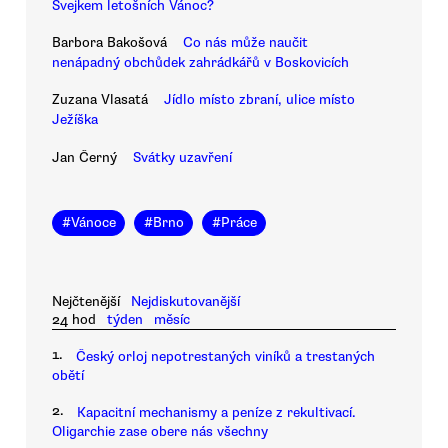
Švejkem letošních Vánoc?
Barbora Bakošová
Co nás může naučit
nenápadný obchůdek zahrádkářů v Boskovicích
Zuzana Vlasatá
Jídlo místo zbraní, ulice místo
Ježíška
Jan Černý
Svátky uzavření
#
Vánoce
#
Brno
#
Práce
Nejčtenější
Nejdiskutovanější
24 hod
týden
měsíc
1.
Český orloj nepotrestaných viníků a trestaných
obětí
2.
Kapacitní mechanismy a peníze z rekultivací.
Oligarchie zase obere nás všechny