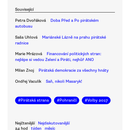
Související
Petra Dvořáková
Doba Před a Po pirátském
autobusu
Saša Uhlová
Mariánské Lázně na prahu pirátské
radnice
Marie Mrázová
Financování politických stran:
nejlépe si vedou Zelení a Piráti, nejhůř ANO
Milan Znoj
Pirátská demokracie za všechny hnáty
Ondřej Vaculík
Saň, nikoli Masaryk!
#
Pirátská strana
#
Pohraničí
#
Volby 2017
Nejčtenější
Nejdiskutovanější
24 hod
týden
měsíc