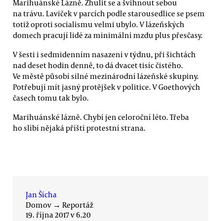
Marihuánské Lázně. Zhulit se a švihnout sebou
na trávu. Laviček v parcích podle starousedlice se psem
totiž oproti socialismu velmi ubylo. V lázeňských
domech pracují lidé za minimální mzdu plus přesčasy.
V šesti i sedmidenním nasazení v týdnu, při šichtách
nad deset hodin denně, to dá dvacet tisíc čistého.
Ve městě působí silné mezinárodní lázeňské skupiny.
Potřebují mít jasný protějšek v politice. V Goethových
časech tomu tak bylo.
Marihuánské lázně. Chybí jen celoroční léto. Třeba
ho slíbí nějaká příští protestní strana.
Jan Šícha
Domov
→
Reportáž
19. října 2017 v 6.20