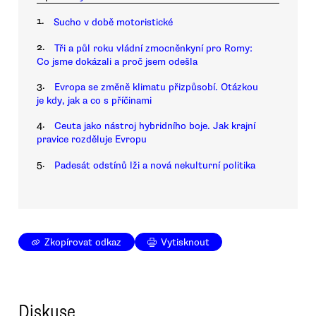
1.
Sucho v době motoristické
2.
Tři a půl roku vládní zmocněnkyní pro Romy:
Co jsme dokázali a proč jsem odešla
3.
Evropa se změně klimatu přizpůsobí. Otázkou
je kdy, jak a co s příčinami
4.
Ceuta jako nástroj hybridního boje. Jak krajní
pravice rozděluje Evropu
5.
Padesát odstínů lži a nová nekulturní politika
Zkopírovat odkaz
Vytisknout
Diskuse