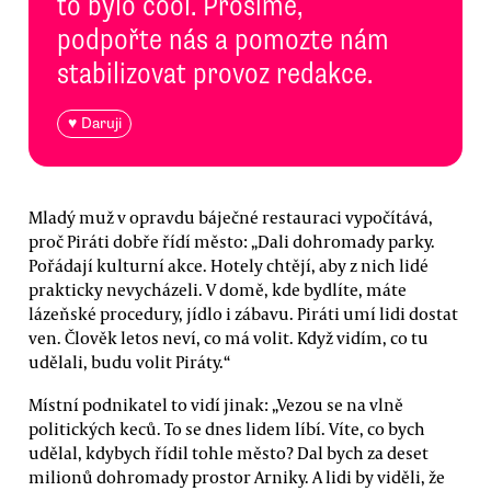
to bylo cool. Prosíme,
podpořte nás a pomozte nám
stabilizovat provoz redakce.
♥ Daruji
Mladý muž v opravdu báječné restauraci vypočítává,
proč Piráti dobře řídí město: „Dali dohromady parky.
Pořádají kulturní akce. Hotely chtějí, aby z nich lidé
prakticky nevycházeli. V domě, kde bydlíte, máte
lázeňské procedury, jídlo i zábavu. Piráti umí lidi dostat
ven. Člověk letos neví, co má volit. Když vidím, co tu
udělali, budu volit Piráty.“
Místní podnikatel to vidí jinak: „Vezou se na vlně
politických keců. To se dnes lidem líbí. Víte, co bych
udělal, kdybych řídil tohle město? Dal bych za deset
milionů dohromady prostor Arniky. A lidi by viděli, že