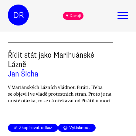
DR
♥ Daruji
Řídit stát jako Marihuánské
Lázně
Jan Šícha
V Mariánských Lázních vládnou Piráti. Třeba
se objeví i ve vládě protestních stran. Proto je na
místě otázka, co se dá očekávat od Pirátů u moci.
Zkopírovat odkaz
Vytisknout