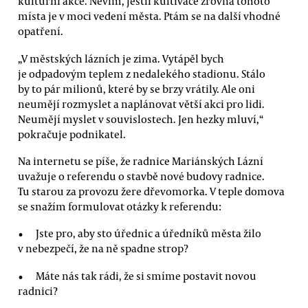
kulturní akce. Nevím, jestli kultivace zrovna tohoto
místa je v moci vedení města. Ptám se na další vhodné
opatření.
„V městských lázních je zima. Vytápěl bych
je odpadovým teplem z nedalekého stadionu. Stálo
by to pár milionů, které by se brzy vrátily. Ale oni
neumějí rozmyslet a naplánovat větší akci pro lidi.
Neumějí myslet v souvislostech. Jen hezky mluví,“
pokračuje podnikatel.
Na internetu se píše, že radnice Mariánských Lázní
uvažuje o referendu o stavbě nové budovy radnice.
Tu starou za provozu žere dřevomorka. V teple domova
se snažím formulovat otázky k referendu:
Jste pro, aby sto úřednic a úředníků města žilo
v nebezpečí, že na ně spadne strop?
Máte nás tak rádi, že si smíme postavit novou
radnici?