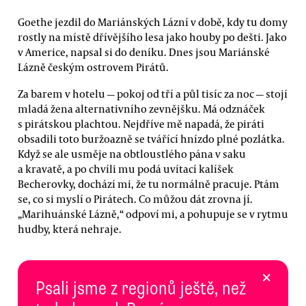
Goethe jezdil do Mariánských Lázní v době, kdy tu domy
rostly na místě dřívějšího lesa jako houby po dešti. Jako
v Americe, napsal si do deníku. Dnes jsou Mariánské
Lázně českým ostrovem Pirátů.
Za barem v hotelu — pokoj od tří a půl tisíc za noc — stojí
mladá žena alternativního zevnějšku. Má odznáček
s pirátskou plachtou. Nejdříve mě napadá, že piráti
obsadili toto buržoazně se tvářící hnízdo plné pozlátka.
Když se ale usměje na obtloustlého pána v saku
a kravatě, a po chvíli mu podá uvítací kalíšek
Becherovky, dochází mi, že tu normálně pracuje. Ptám
se, co si myslí o Pirátech. Co můžou dát zrovna jí.
„Marihuánské Lázně,“ odpoví mi, a pohupuje se v rytmu
hudby, která nehraje.
×
Psali jsme z regionů ještě, než