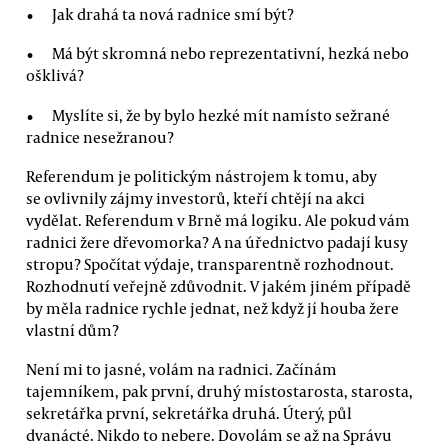
Jak drahá ta nová radnice smí být?
Má být skromná nebo reprezentativní, hezká nebo
ošklivá?
Myslíte si, že by bylo hezké mít namísto sežrané
radnice nesežranou?
Referendum je politickým nástrojem k tomu, aby
se ovlivnily zájmy investorů, kteří chtějí na akci
vydělat. Referendum v Brně má logiku. Ale pokud vám
radnici žere dřevomorka? A na úřednictvo padají kusy
stropu? Spočítat výdaje, transparentně rozhodnout.
Rozhodnutí veřejně zdůvodnit. V jakém jiném případě
by měla radnice rychle jednat, než když jí houba žere
vlastní dům?
Není mi to jasné, volám na radnici. Začínám
tajemníkem, pak první, druhý místostarosta, starosta,
sekretářka první, sekretářka druhá. Úterý, půl
dvanácté. Nikdo to nebere. Dovolám se až na Správu