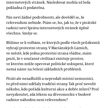
internetových stránek. Následovat mohla už leda
pokladna či podatelna.
Pán neví žádné podrobnosti, ale dověděl se, že
referendum nebude. Ptám se, ho, jak to, že v pirátské
radnici neví Správa internetových stránek úplně
všechno. Směje se.
Blížíme se k volbám, ve kterých podle všech průzkumů
vyhrají protestní strany. V Mariánských Lázních,
ve městě, kde jedna protestní strana vládne, mám
pocit, že v současné civilizaci existuje prostor,
ve kterém může operovat politické uskupení, které
nemá názor na řešení základních problémů.
Piráti ale nezadlužili a neprodali místní nemocnici,
to před nimi udělaly tradiční strany. Tak proč nevolit
někoho, kdo pořádá kulturní akce a dobře mluví? Proč
nevyzkoušet, zda lékem na dřevomorku v budově
radnice náhodou není referendum?