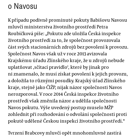
o Navosu
K případu podivně prominuté pokuty Babišovu Navosu
mluvčí ministerstva životního prostředí Petra
Roubíčková píše: „Pokutu zde uložila Česká inspekce
životního prostředí za to, že společnost provozovala
část svých stacionárních zdrojů bez povolení k provozu.
Společnost Navos však už v roce 2013 avizovala
Krajskému úřadu Zlínského kraje, že u zdrojů nebude
uplatňovat ‚sčítací pravidlo‘, které by jinak pro
ni znamenalo, že musí získat povolení k jejich provozu,
a doložila to různými posudky. Krajský úřad Zlínského
kraje, stejně jako ČIŽP, nijak názor společnosti Navos
nerozporoval. V roce 2014 Česká inspekce životního
prostředí však změnila názor a udělila společnosti
Navos pokutu. Výše uvedený postup muselo MŽP
zohlednit při rozhodování o odvolání společnosti proti
pokutě udělené Českou inspekcí životního prostředí.“
Tvrzení Brabcovy mluvčí opět mnohomluvně zastírá