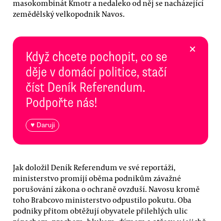
masokombinát Kmotr a nedaleko od něj se nacházející
zemědělský velkopodnik Navos.
×
Když chcete pochopit, co se
děje v domácí politice, stačí
číst Deník Referendum.
Podpořte nás!
♥ Daruji
Jak doložil Deník Referendum ve své reportáži,
ministerstvo promíjí oběma podnikům závažné
porušování zákona o ochraně ovzduší. Navosu kromě
toho Brabcovo ministerstvo odpustilo pokutu. Oba
podniky přitom obtěžují obyvatele přilehlých ulic