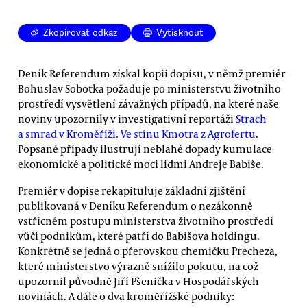
Zkopírovat odkaz
Vytisknout
Deník Referendum získal kopii dopisu, v němž premiér
Bohuslav Sobotka požaduje po ministerstvu životního
prostředí vysvětlení závažných případů, na které naše
noviny upozornily v investigativní reportáži
Strach
a smrad v Kroměříži. Ve stínu Kmotra z Agrofertu
.
Popsané případy ilustrují neblahé dopady kumulace
ekonomické a politické moci lidmi Andreje Babiše.
Premiér v dopise rekapituluje základní zjištění
publikovaná v Deníku Referendum o nezákonně
vstřícném postupu ministerstva životního prostředí
vůči podnikům, které patří do Babišova holdingu.
Konkrétně se jedná o přerovskou chemičku Precheza,
které ministerstvo výrazně snížilo pokutu, na což
upozornil původně Jiří Pšenička v Hospodářských
novinách. A dále o dva kroměřížské podniky: