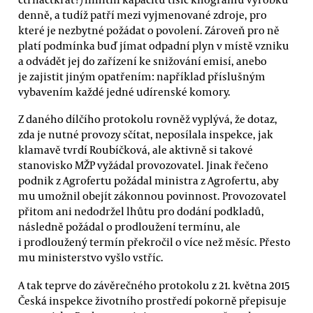
denně, a tudíž patří mezi vyjmenované zdroje, pro
které je nezbytné požádat o povolení. Zároveň pro ně
platí podmínka buď jímat odpadní plyn v místě vzniku
a odvádět jej do zařízení ke snižování emisí, anebo
je zajistit jiným opatřením: například příslušným
vybavením každé jedné udírenské komory.
Z daného dílčího protokolu rovněž vyplývá, že dotaz,
zda je nutné provozy sčítat, neposílala inspekce, jak
klamavě tvrdí Roubíčková, ale aktivně si takové
stanovisko MŽP vyžádal provozovatel. Jinak řečeno
podnik z Agrofertu požádal ministra z Agrofertu, aby
mu umožnil obejít zákonnou povinnost. Provozovatel
přitom ani nedodržel lhůtu pro dodání podkladů,
následně požádal o prodloužení termínu, ale
i prodloužený termín překročil o více než měsíc. Přesto
mu ministerstvo vyšlo vstříc.
A tak teprve do závěrečného protokolu z 21. května 2015
Česká inspekce životního prostředí pokorně přepisuje