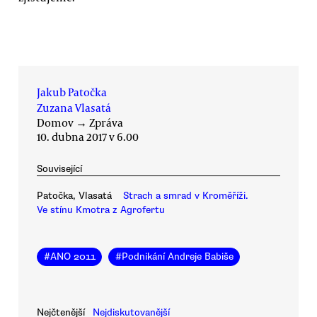
Jakub Patočka
Zuzana Vlasatá
Domov
→
Zpráva
10. dubna 2017 v 6.00
Související
Patočka, Vlasatá
Strach a smrad v Kroměříži.
Ve stínu Kmotra z Agrofertu
#
ANO 2011
#
Podnikání Andreje Babiše
Nejčtenější
Nejdiskutovanější