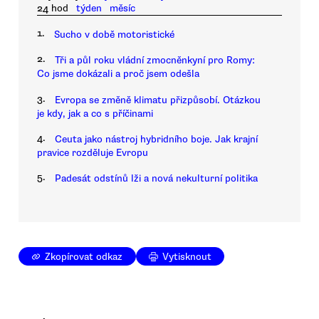
24 hod
týden
měsíc
1.
Sucho v době motoristické
2.
Tři a půl roku vládní zmocněnkyní pro Romy:
Co jsme dokázali a proč jsem odešla
3.
Evropa se změně klimatu přizpůsobí. Otázkou
je kdy, jak a co s příčinami
4.
Ceuta jako nástroj hybridního boje. Jak krajní
pravice rozděluje Evropu
5.
Padesát odstínů lži a nová nekulturní politika
Zkopírovat odkaz
Vytisknout