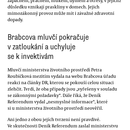
zápachem, prachem, hlukem, dýmem a otřesy, v jejichž
důsledku vznikají praskliny v domech. Jejich
mimozákonný provoz může mít i závažné zdravotní
dopady.
Brabcova mluvčí pokračuje
v zatloukání a uchyluje
se k invektivám
Mluvčí ministerstva životního prostředí Petra
Roubíčková mezitím vydala na webu Brabcova úřadu
reakci na články DR, kterou se pokouší celou situaci
zlehčit. Tvrdí, že oba případy jsou „vyřešeny v souladu
se zákonnými požadavky“. Dále říká, že Deník
Referendum vydal „nesmyslné informace“, které
si u ministerstva životního prostředí neověřil.
Ani jedno z obou jejích tvrzení není pravdivé.
Ve skutečnosti Deník Referendum zaslal ministerstvu