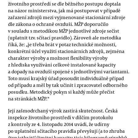
životního prostředí se dle běžného postupu doptala
na názor ministerstva, jak má postupovat v případě
zařazení zdrojů mezi vyjmenované stacionární zdroje
dle zákona o ochraně ovzduší. MŽP doporučilo
v souladu s metodikou MŽP jednotlivé zdroje sečíst
(uplatnit tzv. sčítací pravidlo). Zároveň ale metodika
říká, že: „je třeba brát v potaz technické možnosti,
konkrétní účel využití stacionárních zdrojů, zejména
charakter výroby a možnost flexibility výroby
z hlediska využívání celkové instalované kapacity
a dopady na ovzduší spojené s jednotlivými variantami.
Toto musí krajský úřad posoudit individuálně případ
od případu a měl by tak učinit i zpracovatel odborného
posudku. Metodický pokyn si každý může přečíst
na stránkách MŽP.“
Její zašmodrchaný výrok zastírá skutečnost. Česká
inspekce životního prostředí v dílčím protokolu
z kontroly ze 4. listopadu 2014 uvádí, že udírny
po uplatnění sčítacího pravidla převyšují (a to zhruba
čtrnáctkrát!) limitní kapacitu tisíc kilogramů výrobků