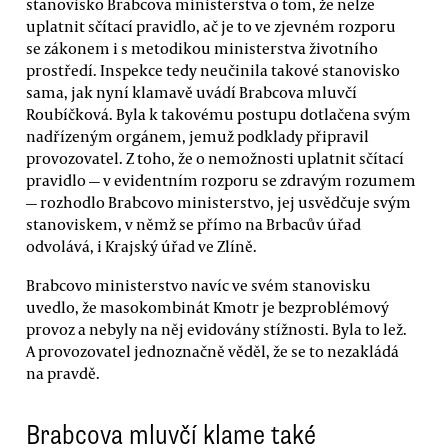
stanovisko Brabcova ministerstva o tom, že nelze
uplatnit sčítací pravidlo, ač je to ve zjevném rozporu
se zákonem i s metodikou ministerstva životního
prostředí. Inspekce tedy neučinila takové stanovisko
sama, jak nyní klamavě uvádí Brabcova mluvčí
Roubíčková. Byla k takovému postupu dotlačena svým
nadřízeným orgánem, jemuž podklady připravil
provozovatel. Z toho, že o nemožnosti uplatnit sčítací
pravidlo — v evidentním rozporu se zdravým rozumem
— rozhodlo Brabcovo ministerstvo, jej usvědčuje svým
stanoviskem, v němž se přímo na Brbacův úřad
odvolává, i Krajský úřad ve Zlíně.
Brabcovo ministerstvo navíc ve svém stanovisku
uvedlo, že masokombinát Kmotr je bezproblémový
provoz a nebyly na něj evidovány stížnosti. Byla to lež.
A provozovatel jednoznačně věděl, že se to nezakládá
na pravdě.
Brabcova mluvčí klame také