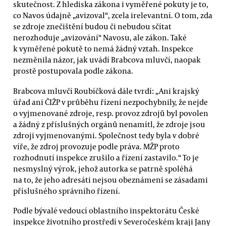
skutečnost. Z hlediska zákona i vyměřené pokuty je to,
co Navos údajně „avizoval“, zcela irelevantní. O tom, zda
se zdroje znečištění budou či nebudou sčítat
nerozhoduje „avizování“ Navosu, ale zákon. Také
k vyměřené pokutě to nemá žádný vztah. Inspekce
nezměnila názor, jak uvádí Brabcova mluvčí, naopak
prostě postupovala podle zákona.
Brabcova mluvčí Roubíčková dále tvrdí: „Ani krajský
úřad ani ČIŽP v průběhu řízení nezpochybnily, že nejde
o vyjmenované zdroje, resp. provoz zdrojů byl povolen
a žádný z příslušných orgánů nenamítl, že zdroje jsou
zdroji vyjmenovanými. Společnost tedy byla v dobré
víře, že zdroj provozuje podle práva. MŽP proto
rozhodnutí inspekce zrušilo a řízení zastavilo.“ To je
nesmyslný výrok, jehož autorka se patrně spoléhá
na to, že jeho adresáti nejsou obeznámeni se zásadami
příslušného správního řízení.
Podle bývalé vedoucí oblastního inspektorátu České
inspekce životního prostředí v Severočeském kraji Jany