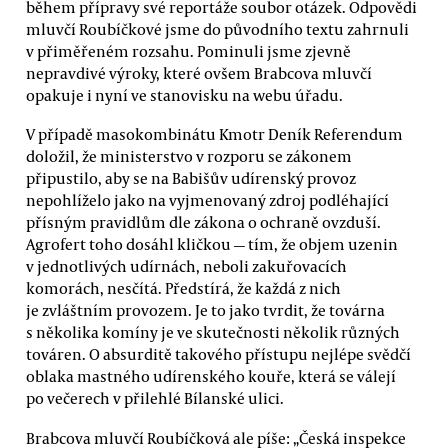
během přípravy své reportáže soubor otázek. Odpovědi
mluvčí Roubíčkové jsme do původního textu zahrnuli
v přiměřeném rozsahu. Pominuli jsme zjevně
nepravdivé výroky, které ovšem Brabcova mluvčí
opakuje i nyní ve stanovisku na webu úřadu.
V případě masokombinátu Kmotr Deník Referendum
doložil, že ministerstvo v rozporu se zákonem
připustilo, aby se na Babišův udírenský provoz
nepohlíželo jako na vyjmenovaný zdroj podléhající
přísným pravidlům dle zákona o ochraně ovzduší.
Agrofert toho dosáhl kličkou — tím, že objem uzenin
v jednotlivých udírnách, neboli zakuřovacích
komorách, nesčítá. Předstírá, že každá z nich
je zvláštním provozem. Je to jako tvrdit, že továrna
s několika komíny je ve skutečnosti několik různých
továren. O absurditě takového přístupu nejlépe svědčí
oblaka mastného udírenského kouře, která se válejí
po večerech v přilehlé Bílanské ulici.
Brabcova mluvčí Roubíčková ale píše: „Česká inspekce