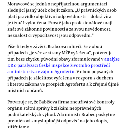
Moravcové se jedná o nepřijatelnou argumentaci
sledující jasný účel: obejít zákon. „U právnických osob
platí pravidlo objektivní odpovědnosti — dobrá víra
je téměř vyloučena. Prostě jako profesionálové mají
znát své zákonné povinnosti a za svou nevědomost,
neznalost či vypočítavost jsou odpovědni.“
Píše-li tedy v závěru Brabcova mluvčí, že v obou
případech „je věc ze strany MŽP vyřešena“, potvrzuje
tím beze zbytku původní obavy zformulované v
analýze
DR o paralyzaci České inspekce životního prostředí
a ministerstva v zájmu Agrofertu
. V obou popsaných
případech je záležitost vyřešena v rozporu s duchem
i literou zákona ve prospěch Agrofertu a k zřejmé újmě
místních občanů.
Potvrzuje se, že Babišova firma zneužívá své kontroly
orgánu státní správy k získání neoprávněných
podnikatelských výhod. Zda ministr Brabec poskytne
premiérovi smysluplnější odpověď na jeho dopis,
zjišťujeme.