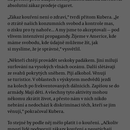
absolutní zákaz prodeje cigaret.
„Zákaz kouření není o zdraví,“ tvrdí přitom Kubera. „Je
o ztrátě našich konzumních svobod a kontrole mas,
o zisku pro ty nahoře... A my jsme to akceptovali — pod
vlivem intenzívní propagandy. Žijeme v Americe, kde
máme svobodu, kde údajně můžeme žít, jak
si myslíme, že je správné,“ vysvětlil.
„Někteří chtějí provádět seskoky padákem. Jiní milují
surfování na vysokých vlnách oceánu. Další slétávají
ze svahů pokrytých sněhem. Pijí alkohol. Věnují
se turistice. V oblastech s výskytem medvědů jezdí
na kolech po frekventovaných dálnicích. Zapíšou se do
armády. Mají děti. A všechny tyto aktivity mohou
někomu zkrátit život, a přesto nám v nich nikdo
nebrání a nedochází k diskriminaci těch, kteří se jim
věnují,“ pokračoval Kubera.
To stejné by podle něj mělo platit i o kouření. „Ačkoliv
mnozí lidé podporují zákazy kouření a neostýchají