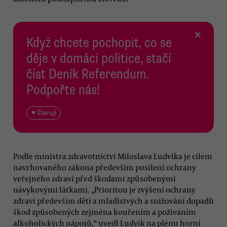
×
Když chcete pochopit, co se
děje v domácí politice, stačí
číst Deník Referendum.
Podpořte nás!
♥ Daruji
Podle ministra zdravotnictví Miloslava Ludvíka je cílem
navrhovaného zákona především posílení ochrany
veřejného zdraví před škodami způsobenými
návykovými látkami. „Prioritou je zvýšení ochrany
zdraví především dětí a mladistvých a snižování dopadů
škod způsobených zejména kouřením a požíváním
alkoholických nápojů,“ uvedl Ludvík na plénu horní