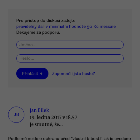
Pro přístup do diskusí zadejte
pravidelný dar v minimální hodnotě 50 Kč měsíčně
Děkujeme za podporu.
Přihlásit →
Zapomněli jste heslo?
Jan Bílek
JB
19. ledna 2017 v 18.57
Je smutné, že...
Podle mě nejde o ochranu před "vlastní blbostí" jak je uvedeno