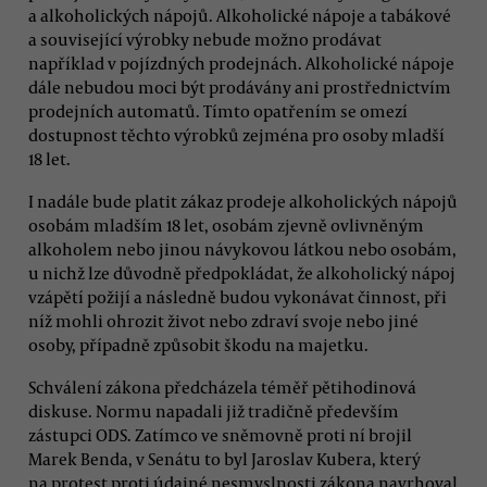
a alkoholických nápojů. Alkoholické nápoje a tabákové
a související výrobky nebude možno prodávat
například v pojízdných prodejnách. Alkoholické nápoje
dále nebudou moci být prodávány ani prostřednictvím
prodejních automatů. Tímto opatřením se omezí
dostupnost těchto výrobků zejména pro osoby mladší
18 let.
I nadále bude platit zákaz prodeje alkoholických nápojů
osobám mladším 18 let, osobám zjevně ovlivněným
alkoholem nebo jinou návykovou látkou nebo osobám,
u nichž lze důvodně předpokládat, že alkoholický nápoj
vzápětí požijí a následně budou vykonávat činnost, při
níž mohli ohrozit život nebo zdraví svoje nebo jiné
osoby, případně způsobit škodu na majetku.
Schválení zákona předcházela téměř pětihodinová
diskuse. Normu napadali již tradičně především
zástupci ODS. Zatímco ve sněmovně proti ní brojil
Marek Benda, v Senátu to byl Jaroslav Kubera, který
na protest proti údajné nesmyslnosti zákona navrhoval