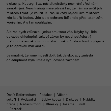
v citaci p. Kubery. Stát nás altruisticky nechrání před námi
samotnými. Neochraňuje naše zdraví tím, že nám na určitých
místech zakazuje kouřit. Kuřáci si vždy najdou své místečko,
kde kouřit budou. Jde ale o ochranu lidí okolo před latentním
kouřením. A s tím souhlasím.
Ale rád bych zdůraznil jednu smutnou věc. Kdyby byli lidé
opravdu ohleduplní, takový zákon by nebyl potřeba :-(
...Podobně asi jako mnoho dalších zákonů, ale v tomto případě
je to opravdu markantní.
Je smutné, že jsme museli dojít tak daleko, aby zmizelá
ohleduplnost byla uměle vynucována zákonem.
Deník Referendum:
Redakce
|
Všichni
autoři
|
Vydavatel
|
Etický kodex
|
Diskuse
|
Nabídky
práce
|
Nadační fond
|
Bluesky
|
Inzerce
|
null
|
Partneři