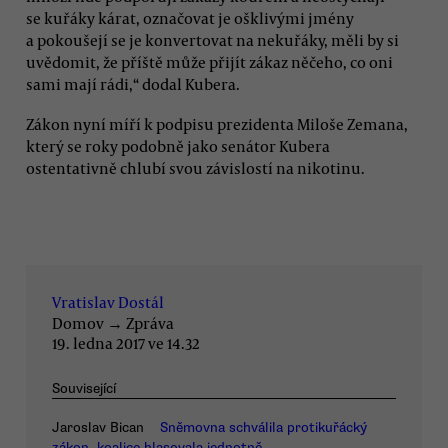
se kuřáky kárat, označovat je ošklivými jmény
a pokoušejí se je konvertovat na nekuřáky, měli by si
uvědomit, že příště může přijít zákaz něčeho, co oni
sami mají rádi,“ dodal Kubera.
Zákon nyní míří k podpisu prezidenta Miloše Zemana,
který se roky podobně jako senátor Kubera
ostentativně chlubí svou závislostí na nikotinu.
Vratislav Dostál
Domov
→
Zpráva
19. ledna 2017 ve 14.32
Související
Jaroslav Bican
Sněmovna schválila protikuřácký
zákon, koalice hlasovala jednotně