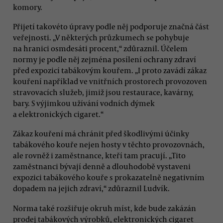
komory.
Přijetí takovéto úpravy podle něj podporuje značná část
veřejnosti. „V některých průzkumech se pohybuje
na hranici osmdesáti procent,“ zdůraznil. Účelem
normy je podle něj zejména posílení ochrany zdraví
před expozicí tabákovým kouřem. „I proto zavádí zákaz
kouření například ve vnitřních prostorech provozoven
stravovacích služeb, jimiž jsou restaurace, kavárny,
bary. S výjimkou užívání vodních dýmek
a elektronických cigaret.“
Zákaz kouření má chránit před škodlivými účinky
tabákového kouře nejen hosty v těchto provozovnách,
ale rovněž i zaměstnance, kteří tam pracují. „Tito
zaměstnanci bývají denně a dlouhodobě vystaveni
expozici tabákového kouře s prokazatelně negativním
dopadem na jejich zdraví,“ zdůraznil Ludvík.
Norma také rozšiřuje okruh míst, kde bude zakázán
prodej tabákových výrobků, elektronických cigaret