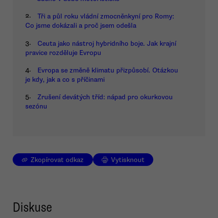
2.
Tři a půl roku vládní zmocněnkyní pro Romy:
Co jsme dokázali a proč jsem odešla
3.
Ceuta jako nástroj hybridního boje. Jak krajní
pravice rozděluje Evropu
4.
Evropa se změně klimatu přizpůsobí. Otázkou
je kdy, jak a co s příčinami
5.
Zrušení devátých tříd: nápad pro okurkovou
sezónu
Zkopírovat odkaz
Vytisknout
Diskuse