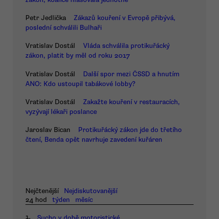
Petr Jedlička
Zákazů kouření v Evropě přibývá,
poslední schválili Bulhaři
Vratislav Dostál
Vláda schválila protikuřácký
zákon, platit by měl od roku 2017
Vratislav Dostál
Další spor mezi ČSSD a hnutím
ANO: Kdo ustoupil tabákové lobby?
Vratislav Dostál
Zakažte kouření v restauracích,
vyzývají lékaři poslance
Jaroslav Bican
Protikuřácký zákon jde do třetího
čtení, Benda opět navrhuje zavedení kuřáren
Nejčtenější
Nejdiskutovanější
24 hod
týden
měsíc
1.
Sucho v době motoristické