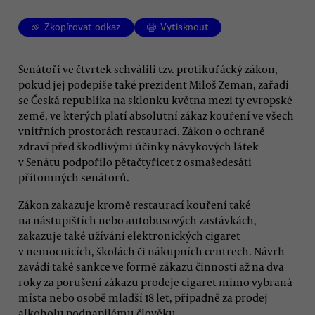
Zkopírovat odkaz
Vytisknout
Senátoři ve čtvrtek schválili tzv. protikuřácký zákon,
pokud jej podepíše také prezident Miloš Zeman, zařadí
se Česká republika na sklonku května mezi ty evropské
země, ve kterých platí absolutní zákaz kouření ve všech
vnitřních prostorách restaurací. Zákon o ochraně
zdraví před škodlivými účinky návykových látek
v Senátu podpořilo pětačtyřicet z osmašedesátí
přítomných senátorů.
Zákon zakazuje kromě restaurací kouření také
na nástupištích nebo autobusových zastávkách,
zakazuje také užívání elektronických cigaret
v nemocnicích, školách či nákupních centrech. Návrh
zavádí také sankce ve formě zákazu činnosti až na dva
roky za porušení zákazu prodeje cigaret mimo vybraná
místa nebo osobě mladší 18 let, případně za prodej
alkoholu podnapilému člověku.