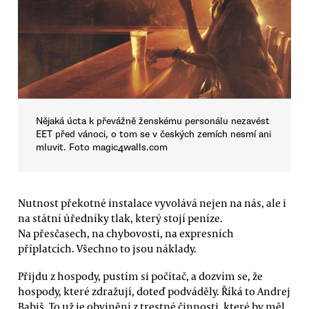
Nějaká úcta k převážně ženskému personálu nezavést
EET před vánoci, o tom se v českých zemích nesmí ani
mluvit. Foto magic4walls.com
Nutnost překotné instalace vyvolává nejen na nás, ale i
na státní úředníky tlak, který stojí peníze.
Na přesčasech, na chybovosti, na expresních
příplatcích. Všechno to jsou náklady.
Přijdu z hospody, pustím si počítač, a dozvím se, že
hospody, které zdražují, doteď podváděly. Říká to Andrej
Babiš. To už je obvinění z trestné činnosti, které by měl