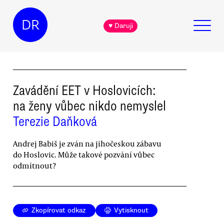
DR
♥ Daruji
Zavádění EET v Hoslovicích:
na ženy vůbec nikdo nemyslel
Terezie Daňková
Andrej Babiš je zván na jihočeskou zábavu
do Hoslovic. Může takové pozvání vůbec
odmítnout?
Zkopírovat odkaz
Vytisknout