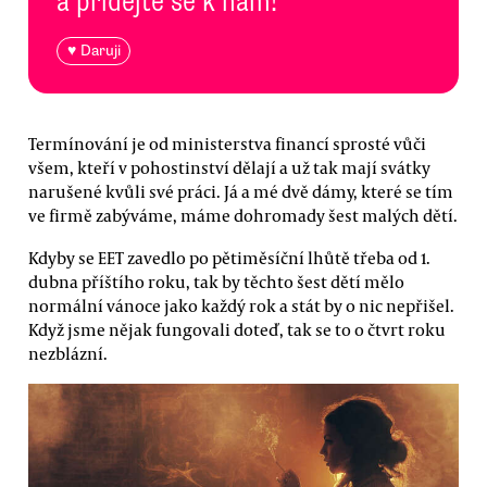
a přidejte se k nám!
♥ Daruji
Termínování je od ministerstva financí sprosté vůči
všem, kteří v pohostinství dělají a už tak mají svátky
narušené kvůli své práci. Já a mé dvě dámy, které se tím
ve firmě zabýváme, máme dohromady šest malých dětí.
Kdyby se EET zavedlo po pětiměsíční lhůtě třeba od 1.
dubna příštího roku, tak by těchto šest dětí mělo
normální vánoce jako každý rok a stát by o nic nepřišel.
Když jsme nějak fungovali doteď, tak se to o čtvrt roku
nezblázní.