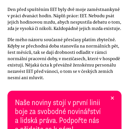
Den před spuštěním EET byly dvě moje zaměstnankyně
v práci dvanáct hodin. Náplň práce: EET. Nebudu psát
jejich hodinovou mzdu, abych nespustila debatu o tom,
zda je vysoká či nikoli. Každopádně jejich mzda existuje.
Dle mého názoru současné přesčasy platím zbytečně.
Kdyby se přechodná doba stanovila na normálních pět,
šest měsíců, tak se dají drobnosti odladit v rámci
normální pracovní doby, v mezičasech, které v hospodě
existují. Nějaká úcta k převážně ženskému personálu
nezavést EET před vánoci, o tom se v českých zemích
nesmí ani mluvit.
×
Naše noviny stojí v první linii
boje za svobodné novinářství
a lidská práva. Podpořte nás