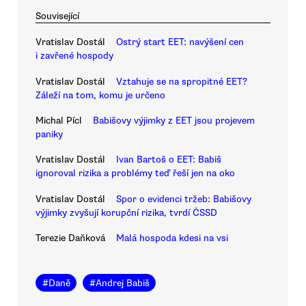
Související
Vratislav Dostál
Ostrý start EET: navýšení cen
i zavřené hospody
Vratislav Dostál
Vztahuje se na spropitné EET?
Záleží na tom, komu je určeno
Michal Pícl
Babišovy výjimky z EET jsou projevem
paniky
Vratislav Dostál
Ivan Bartoš o EET: Babiš
ignoroval rizika a problémy teď řeší jen na oko
Vratislav Dostál
Spor o evidenci tržeb: Babišovy
výjimky zvyšují korupční rizika, tvrdí ČSSD
Terezie Daňková
Malá hospoda kdesi na vsi
#
Daně
#
Andrej Babiš