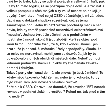
Jiné by to bylo, kdyby se udělal pořádek s velkými únikáři, pak
už by to mělo logiku, že se postupně dojde dolů. Ale začínat s
velkou pompou u těch malých a ty velké nechat na pokoji, je
obyčejné svinstvo. Proč se jej ČSSD zůčastňuje je mi záhadou.
Babiš navíc dokázal chudáky rozeštvat, což se jemu
samozřejmě hodí. Jeho lži beztrestně procházejí medii a není
novin, kde by téměř pravidelně nerozdával celostránkově svá
"moudra". Jednou tvrdí, že všichni, co s podnikáním v
hostinské činnosti skončili jsou zloději, kteří se objeví pod
jinou firmou, podruhé tvrdí, že ti, kdo skončili, skončili jen
proto, že je obecní, či městské úřady nepodpořily. Škoda, že
tu oslovinu nerozvinul, mohli jsme se dozvědět, jak by to
pokračovalo v oněch obcích či městech dále. Neboť pomoci
jednomu podnikatelskému subjektu by znamenalo závazek
pomoci i druhým.
Takové perly chrlí snad denně, ale provází je úctivé mlčení. To
kdyby něco takového řekl Zeman, nebo jeho kohorta, to by
bylo řevu! Tam jsou novináři nevídaní rekové!
Zpět ale k ČSSD. Opravdu se domnívá, že zavedení EET nastolí
rovnost v podnikatelském prostředí? Pokud ne, tak proč s tím
nic nedělá?