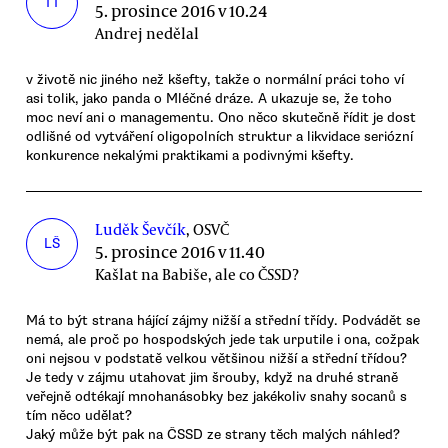
TT
5. prosince 2016 v 10.24
Andrej nedělal
v životě nic jiného než kšefty, takže o normální práci toho ví
asi tolik, jako panda o Mléčné dráze. A ukazuje se, že toho
moc neví ani o managementu. Ono něco skutečně řídit je dost
odlišné od vytváření oligopolních struktur a likvidace seriózní
konkurence nekalými praktikami a podivnými kšefty.
Luděk Ševčík
, OSVČ
LŠ
5. prosince 2016 v 11.40
Kašlat na Babiše, ale co ČSSD?
Má to být strana hájící zájmy nižší a střední třídy. Podvádět se
nemá, ale proč po hospodských jede tak urputile i ona, cožpak
oni nejsou v podstatě velkou většinou nižší a střední třídou?
Je tedy v zájmu utahovat jim šrouby, když na druhé straně
veřejně odtékají mnohanásobky bez jakékoliv snahy socanů s
tím něco udělat?
Jaký může být pak na ČSSD ze strany těch malých náhled?