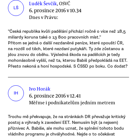
Luděk Ševčík
, OSVČ
LŠ
6. prosince 2016 v 10.34
Dnes v Právu:
"Česká republika kvůli padělání přichází ročně o více než 18,5
miliardy koruna také o 13 800 pracovních míst."
Přitom se jedná o další nezdaněné peníze, které opouští ČR,
na rozdíl od těch, které nezdaní putykáři. Ty zde zůstanou a
jdou znovu do oběhu. Výsledná škoda na padělcích je tedy
mohonásobně vyšší, než ta, kterou Babiš předpokládá na EET.
Přesto nekoná a honí hospodské. S ČSSD po boku. Co dodat?
Ivo Horák
IH
6. prosince 2016 v 12.41
Měřme i podnikatelům jedním metrem
Trochu mě překvapuje, že na stránkách DR převažuje kritický
postoj a výhrady k zavedení EET. Nemusím být (a nejsem)
příznivec A. Babiše, ale mohu uznat, že splnění tohoto bodu
vládního programu je chvályhodné. Nejde o to očekávat