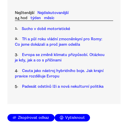
Nejčtenější
Nejdiskutovanější
24 hod
týden
měsíc
1.
Sucho v době motoristické
2.
Tři a půl roku vládní zmocněnkyní pro Romy:
Co jsme dokázali a proč jsem odešla
3.
Evropa se změně klimatu přizpůsobí. Otázkou
je kdy, jak a co s příčinami
4.
Ceuta jako nástroj hybridního boje. Jak krajní
pravice rozděluje Evropu
5.
Padesát odstínů lži a nová nekulturní politika
Zkopírovat odkaz
Vytisknout