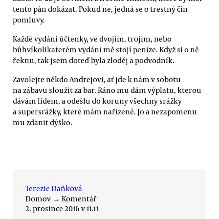
tento pán dokázat. Pokud ne, jedná se o trestný čin
pomluvy.
Každé vydání účtenky, ve dvojím, trojím, nebo
bůhvíkolikaterém vydání mě stojí peníze. Když si o ně
řeknu, tak jsem doteď byla zloděj a podvodník.
Zavolejte někdo Andrejovi, ať jde k nám v sobotu
na zábavu sloužit za bar. Ráno mu dám výplatu, kterou
dávám lidem, a odešlu do koruny všechny srážky
a supersrážky, které mám nařízené. Jo a nezapomenu
mu zdanit dýško.
Terezie Daňková
Domov
→
Komentář
2. prosince 2016 v 11.11