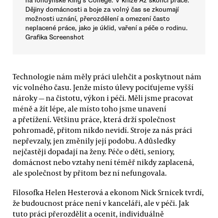
na londýnské King’s College. V knize Až skončí práce:
Dějiny domácnosti a boje za volný čas se zkoumají
možnosti uznání, přerozdělení a omezení často
neplacené práce, jako je úklid, vaření a péče o rodinu.
Grafika Screenshot
Technologie nám měly práci ulehčit a poskytnout nám
víc volného času. Jenže místo úlevy pociťujeme vyšší
nároky — na čistotu, výkon i péči. Měli jsme pracovat
méně a žít lépe, ale místo toho jsme unavení
a přetížení. Většinu práce, která drží společnost
pohromadě, přitom nikdo nevidí. Stroje za nás práci
nepřevzaly, jen změnily její podobu. A důsledky
nejčastěji dopadají na ženy. Péče o děti, seniory,
domácnost nebo vztahy není téměř nikdy zaplacená,
ale společnost by přitom bez ní nefungovala.
Filosofka Helen Hesterová a ekonom Nick Srnicek tvrdí,
že budoucnost práce není v kanceláři, ale v péči. Jak
tuto práci přerozdělit a ocenit, individuálně