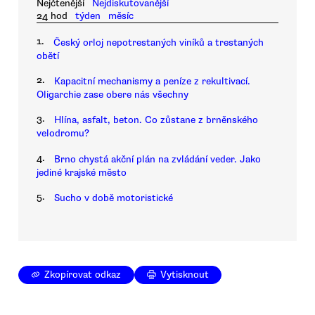
Nejčtenější
Nejdiskutovanější
24 hod
týden
měsíc
1.
Český orloj nepotrestaných viníků a trestaných
obětí
2.
Kapacitní mechanismy a peníze z rekultivací.
Oligarchie zase obere nás všechny
3.
Hlína, asfalt, beton. Co zůstane z brněnského
velodromu?
4.
Brno chystá akční plán na zvládání veder. Jako
jediné krajské město
5.
Sucho v době motoristické
Zkopírovat odkaz
Vytisknout