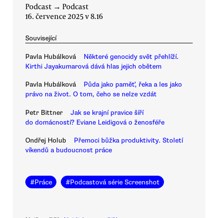
Podcast
→
Podcast
16. července 2025 v 8.16
Související
Pavla Hubálková
Některé genocidy svět přehlíží.
Kirthi Jayakumarová dává hlas jejich obětem
Pavla Hubálková
Půda jako paměť, řeka a les jako
právo na život. O tom, čeho se nelze vzdát
Petr Bittner
Jak se krajní pravice šíří
do domácností? Eviane Leidigová o ženosféře
Ondřej Holub
Přemoci bůžka produktivity. Století
víkendů a budoucnost práce
#
Práce
#
Podcastová série Screenshot