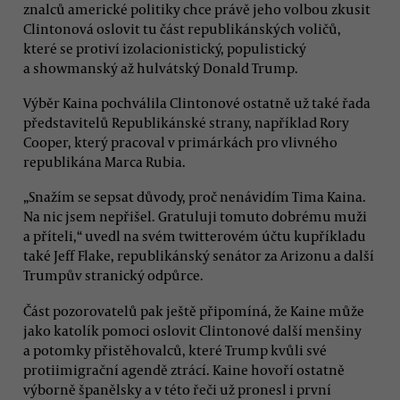
znalců americké politiky chce právě jeho volbou zkusit
Clintonová oslovit tu část republikánských voličů,
které se protiví izolacionistický, populistický
a showmanský až hulvátský Donald Trump.
Výběr Kaina pochválila Clintonové ostatně už také řada
představitelů Republikánské strany, například Rory
Cooper, který pracoval v primárkách pro vlivného
republikána Marca Rubia.
„Snažím se sepsat důvody, proč nenávidím Tima Kaina.
Na nic jsem nepřišel. Gratuluji tomuto dobrému muži
a příteli,“ uvedl na svém twitterovém účtu kupříkladu
také Jeff Flake, republikánský senátor za Arizonu a další
Trumpův stranický odpůrce.
Část pozorovatelů pak ještě připomíná, že Kaine může
jako katolík pomoci oslovit Clintonové další menšiny
a potomky přistěhovalců, které Trump kvůli své
protiimigrační agendě ztrácí. Kaine hovoří ostatně
výborně španělsky a v této řeči už pronesl i první