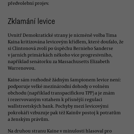
předvolební projev.
Zklamání levice
Uvnitř Demokratické strany je nicméně volba Tima
Kaina kritizována levicovým křídlem, které doufalo, že
si Clintonová zvolí po úspěchu Bernieho Sanderse
v jarních primárkách někoho více progresivního,
například senátorku za Massachusetts Elizabeth
Warrenovou.
Kaine sám rozhodně žádným šampionem levice není:
podporuje velké mezinárodní dohody o volném
obchodu (například transpacifickou TPP) a je znám
i rezervovaným vztahem k přísnější regulaci
wallstreetských bank. Pochyby mezi levicovými
pokrokáři vzbuzuje pak též Kainův postoj k potratům
a ženským právům.
Na druhou stranu Kaine v minulosti hlasoval pro