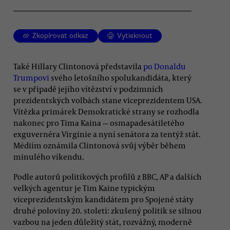
Zkopírovat odkaz
Vytisknout
Také Hillary Clintonová představila
po Donaldu
Trumpovi
svého letošního spolukandidáta, který
se v případě jejího vítězství v podzimních
prezidentských volbách stane viceprezidentem USA.
Vítězka primárek Demokratické strany se rozhodla
nakonec pro Tima Kaina — osmapadesátiletého
exguvernéra Virginie a nyní senátora za tentýž stát.
Médiím oznámila Clintonová svůj výběr během
minulého víkendu.
Podle autorů politikových profilů z BBC, AP a dalších
velkých agentur je Tim Kaine typickým
viceprezidentským kandidátem pro Spojené státy
druhé poloviny 20. století: zkušený politik se silnou
vazbou na jeden důležitý stát, rozvážný, moderně