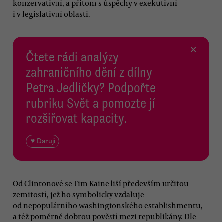
konzervativní, a přitom s úspěchy v exekutivní
i v legislativní oblasti.
×
Čtete rádi analýzy
zahraničního dění z dílny
Petra Jedličky? Podpořte
rubriku Svět a pomozte jí
rozšiřovat kapacity.
♥ Daruji
Od Clintonové se Tim Kaine liší především určitou
zemitostí, jež ho symbolicky vzdaluje
od nepopulárního washingtonského establishmentu,
a též poměrně dobrou pověstí mezi republikány. Dle