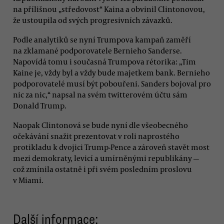
na přílišnou „středovost“ Kaina a obvinil Clintonovou,
že ustoupila od svých progresivních závazků.
Podle analytiků se nyní Trumpova kampaň zaměří
na zklamané podporovatele Bernieho Sanderse.
Napovídá tomu i současná Trumpova rétorika: „Tim
Kaine je, vždy byl a vždy bude majetkem bank. Bernieho
podporovatelé musí být pobouřeni. Sanders bojoval pro
nic za nic,“ napsal na svém twitterovém účtu sám
Donald Trump.
Naopak Clintonová se bude nyní dle všeobecného
očekávání snažit prezentovat v roli naprostého
protikladu k dvojici Trump-Pence a zároveň stavět most
mezi demokraty, levicí a umírněnými republikány —
což zmínila ostatně i při svém posledním proslovu
v Miami.
Další informace: