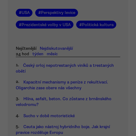
#
USA
#
Perspektivy levice
#
Prezidentské volby v USA
#
Politická kultura
Nejčtenější
Nejdiskutovanější
24 hod
týden
měsíc
1.
Český orloj nepotrestaných viníků a trestaných
obětí
2.
Kapacitní mechanismy a peníze z rekultivací.
Oligarchie zase obere nás všechny
3.
Hlína, asfalt, beton. Co zůstane z brněnského
velodromu?
4.
Sucho v době motoristické
5.
Ceuta jako nástroj hybridního boje. Jak krajní
pravice rozděluje Evropu