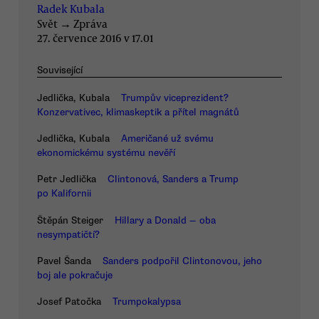
Radek Kubala
Svět
→
Zpráva
27. července 2016 v 17.01
Související
Jedlička, Kubala
Trumpův viceprezident?
Konzervativec, klimaskeptik a přítel magnátů
Jedlička, Kubala
Američané už svému
ekonomickému systému nevěří
Petr Jedlička
Clintonová, Sanders a Trump
po Kalifornii
Štěpán Steiger
Hillary a Donald — oba
nesympatičtí?
Pavel Šanda
Sanders podpořil Clintonovou, jeho
boj ale pokračuje
Josef Patočka
Trumpokalypsa