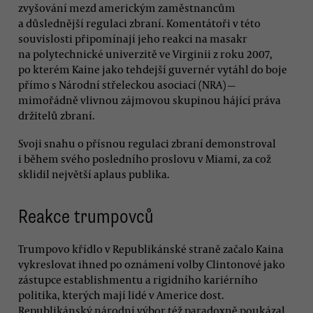
zvyšování mezd americkým zaměstnancům
a důslednější regulaci zbraní. Komentátoři v této
souvislosti připomínají jeho reakci na masakr
na polytechnické univerzitě ve Virginii z roku 2007,
po kterém Kaine jako tehdejší guvernér vytáhl do boje
přímo s Národní střeleckou asociací (NRA) —
mimořádně vlivnou zájmovou skupinou hájící práva
držitelů zbraní.
Svoji snahu o přísnou regulaci zbraní demonstroval
i během svého posledního proslovu v Miami, za což
sklidil největší aplaus publika.
Reakce trumpovců
Trumpovo křídlo v Republikánské straně začalo Kaina
vykreslovat ihned po oznámení volby Clintonové jako
zástupce establishmentu a rigidního kariérního
politika, kterých mají lidé v Americe dost.
Republikánský národní výbor též paradoxně poukázal