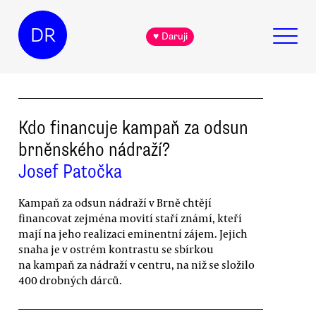
DR
♥ Daruji
Kdo financuje kampaň za odsun
brněnského nádraží?
Josef Patočka
Kampaň za odsun nádraží v Brně chtějí
financovat zejména movití staří známí, kteří
mají na jeho realizaci eminentní zájem. Jejich
snaha je v ostrém kontrastu se sbírkou
na kampaň za nádraží v centru, na niž se složilo
400 drobných dárců.