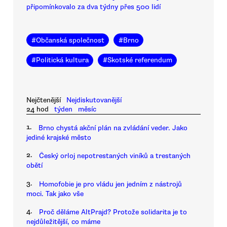
připomínkovalo za dva týdny přes 500 lidí
#
Občanská společnost
#
Brno
#
Politická kultura
#
Skotské referendum
Nejčtenější
Nejdiskutovanější
24 hod
týden
měsíc
1.
Brno chystá akční plán na zvládání veder. Jako
jediné krajské město
2.
Český orloj nepotrestaných viníků a trestaných
obětí
3.
Homofobie je pro vládu jen jedním z nástrojů
moci. Tak jako vše
4.
Proč děláme AltPrajd? Protože solidarita je to
nejdůležitější, co máme