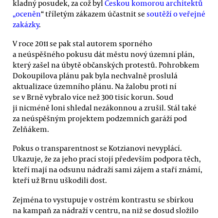
kladný posudek, za což byl
Českou komorou architektů
„oceněn
“ tříletým zákazem účastnit se
soutěží o veřejné
zakázky
.
V roce 2011 se pak stal autorem sporného
a neúspěšného pokusu dát městu nový územní plán,
který zašel na úbytě občanských protestů. Pohrobkem
Dokoupilova plánu pak byla nechvalně proslulá
aktualizace územního plánu. Na žalobu proti ní
se v Brně vybralo více než 300 tisíc korun. Soud
ji nicméně loni shledal nezákonnou a zrušil. Stál také
za neúspěšným projektem podzemních garáží pod
Zelňákem.
Pokus o transparentnost se Kotzianovi nevyplácí.
Ukazuje, že za jeho prací stojí především podpora těch,
kteří mají na odsunu nádraží sami zájem a staří známí,
kteří už Brnu uškodili dost.
Zejména to vystupuje v ostrém kontrastu se sbírkou
na kampaň za nádraží v centru, na niž se dosud složilo