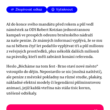
Zkopírovat odkaz
Vytisknout
Až do konce svého mandátu před rokem a půl vedl
náměstek za ODS Robert Kotzian jednostrannou
kampaň ve prospěch odsunu brněnského nádraží
za naše peníze. Ze známých informací vyplývá, že se mu
na ni během čtyř let podařilo vyplýtvat tři a půl milionu
z veřejných prostředků, plus několik dalších milionů
na právníky, kteří měli zabránit konání referenda.
Heslo „Bócháme na tom fest - Brno staví nové město“
vstoupilo do dějin. Nepostavilo se nic (možná naštěstí),
ale peníze z městské pokladny na různé studie, plakáty,
nákladné efektní modely či legendární půlminutovou
animaci, jejíž každá vteřina nás stála tisíc korun,
utěšeně odtékaly.