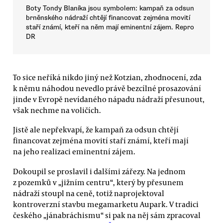
Boty Tondy Blaníka jsou symbolem: kampaň za odsun
brněnského nádraží chtějí financovat zejména movití
staří známí, kteří na něm mají eminentní zájem. Repro
DR
To sice neříká nikdo jiný než Kotzian, zhodnocení, zda
k němu náhodou nevedlo právě bezcílné prosazování
jinde v Evropě nevídaného nápadu nádraží přesunout,
však nechme na voličích.
Jistě ale nepřekvapí, že kampaň za odsun chtějí
financovat zejména movití staří známí, kteří mají
na jeho realizaci eminentní zájem.
Dokoupil se proslavil i dalšími zářezy. Na jednom
z pozemků v „jižním centru“, který by přesunem
nádraží stoupl na ceně, totiž naprojektoval
kontroverzní stavbu megamarketu Aupark. V tradici
českého „jánabráchismu“ si pak na něj sám zpracoval