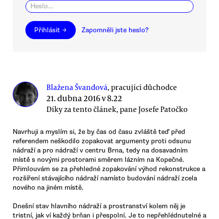
Přihlásit →
Zapomněli jste heslo?
Blažena Švandová
, pracující důchodce
21. dubna 2016 v 8.22
Díky za tento článek, pane Josefe Patočko
Navrhuji a myslím si, že by čas od času zvláště teď před
referendem neškodilo zopakovat argumenty proti odsunu
nádraží a pro nádraží v centru Brna, tedy na dosavadním
místě s novými prostorami směrem lázním na Kopečné.
Přimlouvám se za přehledné zopakování výhod rekonstrukce a
rozšíření stávajícího nádraží namísto budování nádraží zcela
nového na jiném místě.
Dnešní stav hlavního nádraží a prostranství kolem něj je
tristní, jak ví každý brňan i přespolní. Je to nepřehlédnutelné a