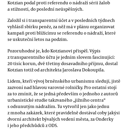
Kotzian podal proti referendu o nádraží sérii žalob
a stížností, do poslední neúspěšných.
Založil si i transparentní účet a v posledních týdnech
vyhlásil sbírku peněz, za něž má v plánu organizovat
kampaň proti blížícímu se referendu o nádraží, které
se uskuteční letos na podzim.
Pozoruhodné je, kdo Kotzianovi přispěl. Výpis
z transparentního účtu je jedním slovem fascinující:
20 tisíc korun, dvě třetiny dosavadního příjmu, dostal
Kotzian totiž od architekta Jaroslava Dokoupila.
Lidem, kteří vývoj brněnského urbanismu sledují, jistě
zazvoní nad hlavou varovné rolničky. Pro ostatní stojí
za to zmínit, že se jedná především o jednoho z autorů
urbanistické studie takzvaného „jižního centra“
s odsunutým nádražím. Tu vytvořil jen jako jednu
z mnoha zakázek, které pravidelně dostával coby jakýsi
dvorní architekt bývalých vedení města, za Onderky
i jeho předchůdců z ODS.