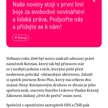
×
Naše noviny stojí v první linii
boje za svobodné novinářství
a lidská práva. Podpořte nás
a přidejte se k nám!
♥ Daruji
Volbami roku 2014 byl místo nádraží odsunut právě
náměstek Kotzian, který tak byl přinucen stát
se z nezbytí jedním z těch, kterými ještě před
nedávnem pohrdal - občanským aktivistou. Založil
si spolek jménem Brno Plus, který má celkem dva
známé členy: Kotzianovým druhem ve zbrani je jeho
spolustraník, starosta Starého Lískovce Vladan Krásný.
Zákonem žádaný „třetí do počtu“ znám není.
Společně s opozičními zastupiteli ODS a ČSSD pak