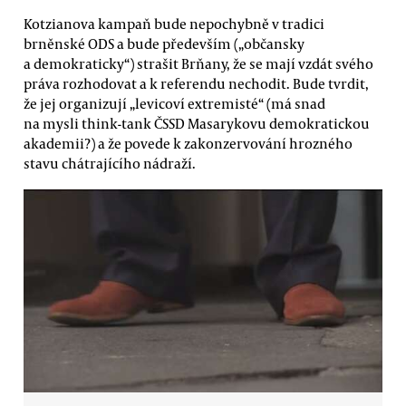
Kotzianova kampaň bude nepochybně v tradici
brněnské ODS a bude především („občansky
a demokraticky“) strašit Brňany, že se mají vzdát svého
práva rozhodovat a k referendu nechodit. Bude tvrdit,
že jej organizují „levicoví extremisté“ (má snad
na mysli think-tank ČSSD Masarykovu demokratickou
akademii?) a že povede k zakonzervování hrozného
stavu chátrajícího nádraží.