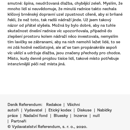
smutné: špína, neudržovaná dlažba, chybějící zeleň. Myslím, že
mnoho lidí si neuvědomuje, že minulá radnice takto nechala
klíčový brněnský dopravní uzel zpustnout cíleně, aby si brňané
řekli, že než toto, tak radši nádraží jinde. Už jsem takový
názor od přátel slyšela. Možná by bylo dobré, aby na tuhle
skutečnost dnešní radnice víc upozorňovala, případně do
zlepšení prostoru kolem nádraží něco investovala, nemyslím
tím lavičky se zábranami, aby na nich nemohli ležet lidé, to se
mi zdá hodně nedůstojné, ale ať se tam propánakrále aspoň
víc uklízí a udržuje dlažba, jsou značeny přechody pro chodce.
Místo, kudy denně projdou tisíce lidí, takové místo potřebuje
intenzívnější péči než místa jiná.
Deník Referendum:
Redakce
|
Všichni
autoři
|
Vydavatel
|
Etický kodex
|
Diskuse
|
Nabídky
práce
|
Nadační fond
|
Bluesky
|
Inzerce
|
null
|
Partneři
© Vydavatelství Referendum, s. r. o., 2020.