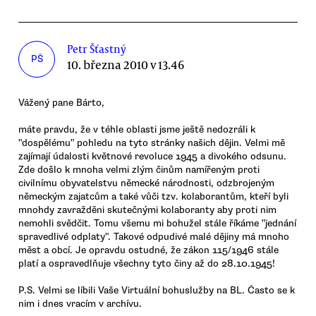
Petr Šťastný
PŠ
10. března 2010 v 13.46
Vážený pane Bárto,
máte pravdu, že v téhle oblasti jsme ještě nedozráli k
"dospělému" pohledu na tyto stránky našich dějin. Velmi mě
zajímají údalosti květnové revoluce 1945 a divokého odsunu.
Zde došlo k mnoha velmi zlým činům namířeným proti
civilnímu obyvatelstvu německé národnosti, odzbrojeným
německým zajatcům a také vůči tzv. kolaborantům, kteří byli
mnohdy zavražděni skutečnými kolaboranty aby proti nim
nemohli svědčit. Tomu všemu mi bohužel stále říkáme "jednání
spravedlivé odplaty". Takové odpudivé malé dějiny má mnoho
měst a obcí. Je opravdu ostudné, že zákon 115/1946 stále
platí a ospravedlňuje všechny tyto činy až do 28.10.1945!
P.S. Velmi se líbili Vaše Virtuální bohuslužby na BL. Často se k
nim i dnes vracím v archívu.