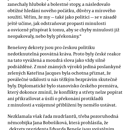
zanechaly hluboké a bolestné stopy, a následovalo
obtížné hledání nového počátku, důvěry a mírového
soužití. Věřím, že my
—
také jako politici
—
se v zásadě
ještě učíme, jak odstraňovat propasti minulosti
a osvíceně přispívat k tomu, aby se chyby minulosti již
neopakovaly, nebo byly překonány.“
Benešovy dekrety jsou pro českou politiku
nedotknutelná posvátná kráva. Proto byly české reakce
na tato vyvážená a moudrá slova jako vždy silně
podrážděné. Z mně známých výroků jediná poslankyně
zelených Kateřina Jacques byla ochotna přiznat, že
poválečné události u nás těžkým bezprávím skutečně
byly. Diplomatické bylo stanovisko českého premiéra,
který dokonce zmínil, že konflikty a střety nelze popírat
ani přikrašlovat a úsilí o překonání protikladů
z minulosti a vzájemné přiblížení by nemělo ustávat.
Nezklamala však řada mudrlantů, třeba pozoruhodná
němcobijka Jana Bobošíková, která prohlásila, že
„dekrety prezidenta Edvarda Beneše jsou vyústěním