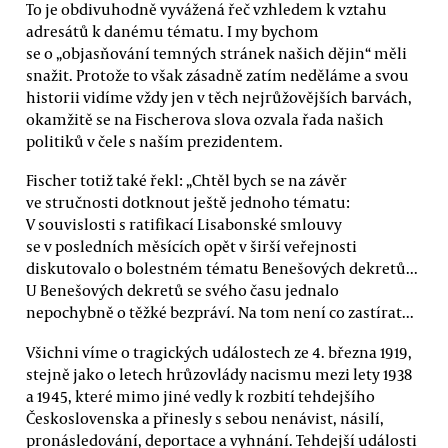
To je obdivuhodně vyvážená řeč vzhledem k vztahu
adresátů k danému tématu. I my bychom
se o „objasňování temných stránek našich dějin“ měli
snažit. Protože to však zásadně zatím neděláme a svou
historii vidíme vždy jen v těch nejrůžovějších barvách,
okamžitě se na Fischerova slova ozvala řada našich
politiků v čele s naším prezidentem.
Fischer totiž také řekl: „Chtěl bych se na závěr
ve stručnosti dotknout ještě jednoho tématu:
V souvislosti s ratifikací Lisabonské smlouvy
se v posledních měsících opět v širší veřejnosti
diskutovalo o bolestném tématu Benešových dekretů...
U Benešových dekretů se svého času jednalo
nepochybně o těžké bezpráví. Na tom není co zastírat...
Všichni víme o tragických událostech ze 4. března 1919,
stejně jako o letech hrůzovlády nacismu mezi lety 1938
a 1945, které mimo jiné vedly k rozbití tehdejšího
Československa a přinesly s sebou nenávist, násilí,
pronásledování, deportace a vyhnání. Tehdejší události