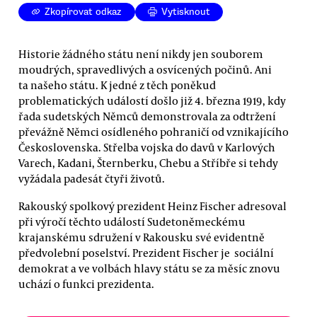
Zkopírovat odkaz
Vytisknout
Historie žádného státu není nikdy jen souborem
moudrých, spravedlivých a osvícených počinů. Ani
ta našeho státu. K jedné z těch poněkud
problematických událostí došlo již 4. března 1919, kdy
řada sudetských Němců demonstrovala za odtržení
převážně Němci osídleného pohraničí od vznikajícího
Československa. Střelba vojska do davů v Karlových
Varech, Kadani, Šternberku, Chebu a Stříbře si tehdy
vyžádala padesát čtyři životů.
Rakouský spolkový prezident Heinz Fischer adresoval
při výročí těchto událostí Sudetoněmeckému
krajanskému sdružení v Rakousku své evidentně
předvolební poselství. Prezident Fischer je sociální
demokrat a ve volbách hlavy státu se za měsíc znovu
uchází o funkci prezidenta.