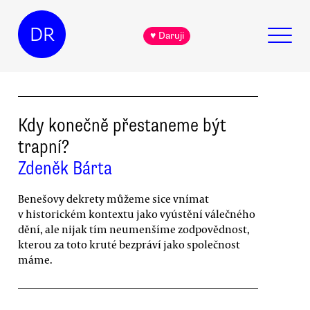
DR
♥ Daruji
Kdy konečně přestaneme být
trapní?
Zdeněk Bárta
Benešovy dekrety můžeme sice vnímat
v historickém kontextu jako vyústění válečného
dění, ale nijak tím neumenšíme zodpovědnost,
kterou za toto kruté bezpráví jako společnost
máme.