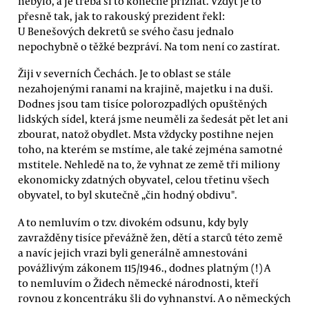
nebylo, a je třeba si to konečně přiznat. Vždyť je to
přesně tak, jak to rakouský prezident řekl:
U Benešových dekretů se svého času jednalo
nepochybně o těžké bezpráví. Na tom není co zastírat.
Žiji v severních Čechách. Je to oblast se stále
nezahojenými ranami na krajině, majetku i na duši.
Dodnes jsou tam tisíce polorozpadlých opuštěných
lidských sídel, která jsme neuměli za šedesát pět let ani
zbourat, natož obydlet. Msta vždycky postihne nejen
toho, na kterém se mstíme, ale také zejména samotné
mstitele. Nehledě na to, že vyhnat ze země tři miliony
ekonomicky zdatných obyvatel, celou třetinu všech
obyvatel, to byl skutečně „čin hodný obdivu".
A to nemluvím o tzv. divokém odsunu, kdy byly
zavražděny tisíce převážně žen, dětí a starců této země
a navíc jejich vrazi byli generálně amnestováni
povážlivým zákonem 115/1946., dodnes platným (!) A
to nemluvím o Židech německé národnosti, kteří
rovnou z koncentráku šli do vyhnanství. A o německých