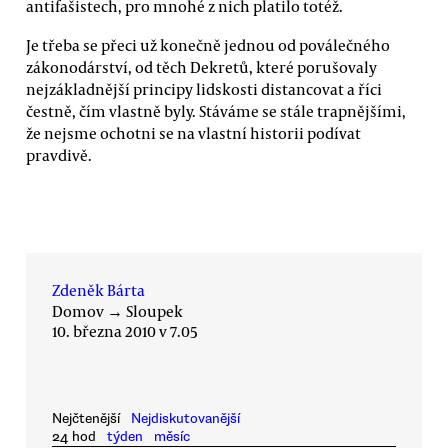
antifašistech, pro mnohé z nich platilo totéž.
Je třeba se přeci už konečně jednou od poválečného
zákonodárství, od těch Dekretů, které porušovaly
nejzákladnější principy lidskosti distancovat a říci
čestně, čím vlastně byly. Stáváme se stále trapnějšími,
že nejsme ochotni se na vlastní historii podívat
pravdivě.
Zdeněk Bárta
Domov
→
Sloupek
10. března 2010 v 7.05
Nejčtenější
Nejdiskutovanější
24 hod
týden
měsíc