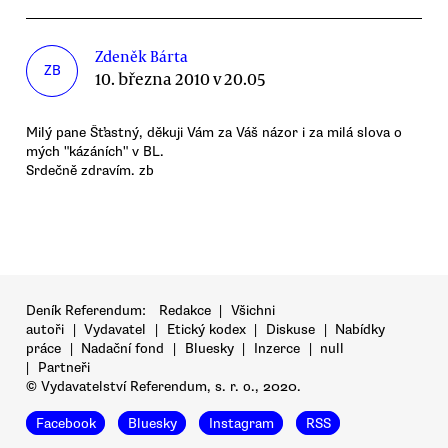
Zdeněk Bárta
ZB
10. března 2010 v 20.05
Milý pane Šťastný, děkuji Vám za Váš názor i za milá slova o
mých "kázáních" v BL.
Srdečně zdravím. zb
Deník Referendum:
Redakce
|
Všichni
autoři
|
Vydavatel
|
Etický kodex
|
Diskuse
|
Nabídky
práce
|
Nadační fond
|
Bluesky
|
Inzerce
|
null
|
Partneři
© Vydavatelství Referendum, s. r. o., 2020.
Facebook
Bluesky
Instagram
RSS