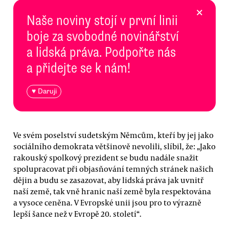
×
Naše noviny stojí v první linii
boje za svobodné novinářství
a lidská práva. Podpořte nás
a přidejte se k nám!
♥ Daruji
Ve svém poselství sudetským Němcům, kteří by jej jako
sociálního demokrata většinově nevolili, slíbil, že: „Jako
rakouský spolkový prezident se budu nadále snažit
spolupracovat při objasňování temných stránek našich
dějin a budu se zasazovat, aby lidská práva jak uvnitř
naší země, tak vně hranic naší země byla respektována
a vysoce ceněna. V Evropské unii jsou pro to výrazně
lepší šance než v Evropě 20. století“.