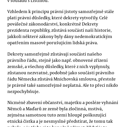
v souladu s Listinou.
Vzhledem k principu právní jistoty samozřejmě stále
platí právní důsledky, které dekrety vytvořily. Celé
poválečné zákonodárství, konkrétně Dekrety
prezidenta republiky, zůstává součástí naší historie,
jakkoli některé zákony byly dány nedemokratickým
opatřením masově porušujícím lidská práva.
Dekrety samozřejmě zůstávají součástí našeho
právního řádu, stejně jako např. obnovené zřízení
zemské, a všechny důsledky, které z nich vyplynuly,
zůstanou nezvratné, podobně jako součástí právního
řádu Německa zůstává Mnichovská smlouva, přestože
je právně také samozřejmě neplatná. Ale to přeci nikdo
nezpochybňuje.
Nicméně zbavení občanství, majetku a posléze vyhnání
Němců a Maďarů ze země byla zločinná, mstivá,
zejména samotnou tuto zemi hloupě poškozující
etnická čistka a je nesmyslné předstírat, že tomu tak