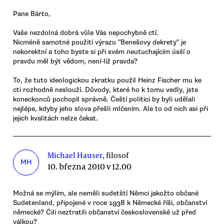
Pane Bárto,
Vaše nezdolná dobrá vůle Vás nepochybně ctí.
Nicméně samotné použití výrazu "Benešovy dekrety" je
nekorektní a toho byste si při svém neutuchajícím úsilí o
pravdu měl být vědom, není-liž pravda?
To, že tuto ideologickou zkratku použil Heinz Fischer mu ke
cti rozhodně neslouží. Důvody, které ho k tomu vedly, jste
koneckonců pochopil správně. Čeští politici by byli udělali
nejlépe, kdyby jeho slova přešli mlčením. Ale to od nich asi při
jejich kvalitách nelze čekat.
Michael Hauser
, filosof
MH
10. března 2010 v 12.00
Možná se mýlím, ale neměli sudetští Němci jakožto občané
Sudetenland, připojené v roce 1938 k Německé říši, občanství
německé? Čili neztratili občanství československé už před
válkou?