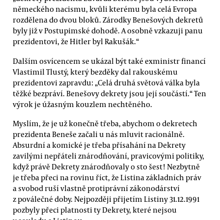
německého nacismu, kvůli kterému byla celá Evropa
rozdělena do dvou bloků. Zárodky Benešových dekretů
byly již v Postupimské dohodě. A osobně vzkazuji panu
prezidentovi, že Hitler byl Rakušák.“
Dalším osvícencem se ukázal být také exministr financí
Vlastimil Tlustý, který bezděky dal rakouskému
prezidentovi zapravdu: „Celá druhá světová válka byla
těžké bezpráví. Benešovy dekrety jsou její součástí.“ Ten
výrok je úžasným kouzlem nechtěného.
Myslím, že je už konečně třeba, abychom o dekretech
prezidenta Beneše začali u nás mluvit racionálně.
Absurdní a komické je třeba přísahání na Dekrety
zavilými nepřáteli znárodňování, pravicovými politiky,
když právě Dekrety znárodňovaly o sto šest! Nezbytně
je třeba přeci na rovinu říct, že Listina základních práv
a svobod ruší vlastně protiprávní zákonodárství
z poválečné doby. Nejpozději přijetím Listiny 31.12.1991
pozbyly přeci platnosti ty Dekrety, které nejsou