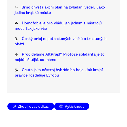
1.
Brno chystá akční plán na zvládání veder. Jako
jediné krajské město
2.
Homofobie je pro vládu jen jedním z nástrojů
moci. Tak jako vše
3.
Český orloj nepotrestaných viníků a trestaných
obětí
4.
Proč děláme AltPrajd? Protože solidarita je to
nejdůležitější, co máme
5.
Ceuta jako nástroj hybridního boje. Jak krajní
pravice rozděluje Evropu
Zkopírovat odkaz
Vytisknout