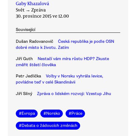
Gaby Khazalová
Svět
→
Zpráva
30. prosince 2015 ve 12.00
Související
Dušan Radovanovič
Česká republika je podle OSN
dobré místo k životu. Zatím
Jiří Guth
Nestačí vám míra růstu HDP? Zkuste
změřit štěstí člověka
Petr Jedlička
Volby v Norsku vyhrála levice,
povládne teď v celé Skandinávii
Jiří Silný
Zpráva o lidském rozvoji: Vzestup Jihu
#
Evropa
#
Norsko
#
Práce
#
Debata o žádoucích změnách