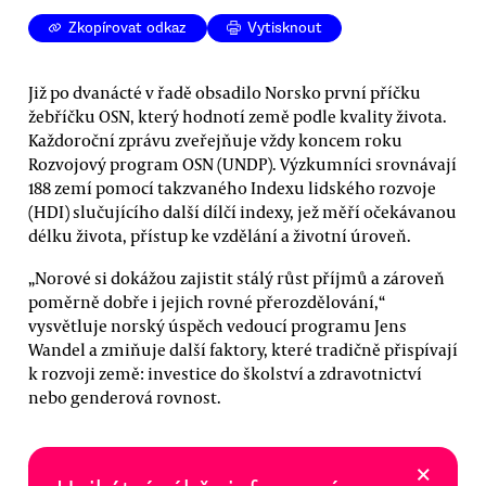
Zkopírovat odkaz
Vytisknout
Již po dvanácté v řadě obsadilo Norsko první příčku
žebříčku OSN, který hodnotí země podle kvality života.
Každoroční zprávu zveřejňuje vždy koncem roku
Rozvojový program OSN (UNDP). Výzkumníci srovnávají
188 zemí pomocí takzvaného Indexu lidského rozvoje
(HDI) slučujícího další dílčí indexy, jež měří očekávanou
délku života, přístup ke vzdělání a životní úroveň.
„Norové si dokážou zajistit stálý růst příjmů a zároveň
poměrně dobře i jejich rovné přerozdělování,“
vysvětluje norský úspěch vedoucí programu Jens
Wandel a zmiňuje další faktory, které tradičně přispívají
k rozvoji země: investice do školství a zdravotnictví
nebo genderová rovnost.
×