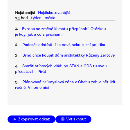
Nejčtenější
Nejdiskutovanější
24 hod
týden
měsíc
1.
Evropa se změně klimatu přizpůsobí. Otázkou
je kdy, jak a co s příčinami
2.
Padesát odstínů lži a nová nekulturní politika
3.
Brno chce koupit dům architektky Růženy Žertové
4.
Smršť stínových vlád: po STAN a ODS tu svou
představili i Piráti
5.
Plánovaná průmyslová zóna v Chebu zabije pět lidí
ročně. Vinou emisí
Zkopírovat odkaz
Vytisknout