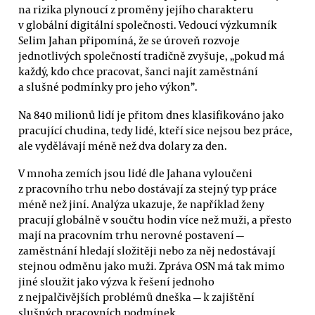
na rizika plynoucí z proměny jejího charakteru
v globální digitální společnosti. Vedoucí výzkumník
Selim Jahan připomíná, že se úroveň rozvoje
jednotlivých společností tradičně zvyšuje, „pokud má
každý, kdo chce pracovat, šanci najít zaměstnání
a slušné podmínky pro jeho výkon”.
Na 840 milionů lidí je přitom dnes klasifikováno jako
pracující chudina, tedy lidé, kteří sice nejsou bez práce,
ale vydělávají méně než dva dolary za den.
V mnoha zemích jsou lidé dle Jahana vyloučeni
z pracovního trhu nebo dostávají za stejný typ práce
méně než jiní. Analýza ukazuje, že například ženy
pracují globálně v součtu hodin více než muži, a přesto
mají na pracovním trhu nerovné postavení —
zaměstnání hledají složitěji nebo za něj nedostávají
stejnou odměnu jako muži. Zpráva OSN má tak mimo
jiné sloužit jako výzva k řešení jednoho
z nejpalčivějších problémů dneška — k zajištění
slušných pracovních podmínek.