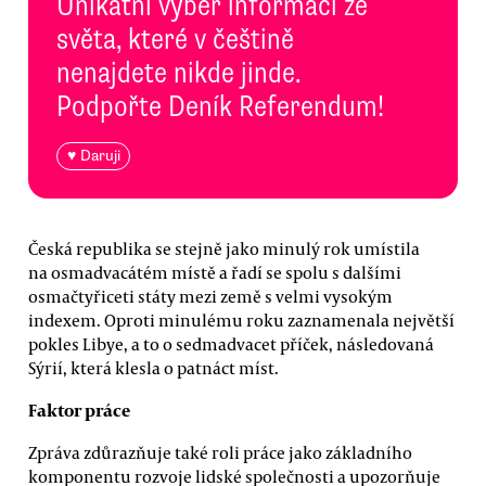
Unikátní výběr informací ze
světa, které v češtině
nenajdete nikde jinde.
Podpořte Deník Referendum!
♥ Daruji
Česká republika se stejně jako minulý rok umístila
na osmadvacátém místě a řadí se spolu s dalšími
osmačtyřiceti státy mezi země s velmi vysokým
indexem. Oproti minulému roku zaznamenala největší
pokles Libye, a to o sedmadvacet příček, následovaná
Sýrií, která klesla o patnáct míst.
Faktor práce
Zpráva zdůrazňuje také roli práce jako základního
komponentu rozvoje lidské společnosti a upozorňuje