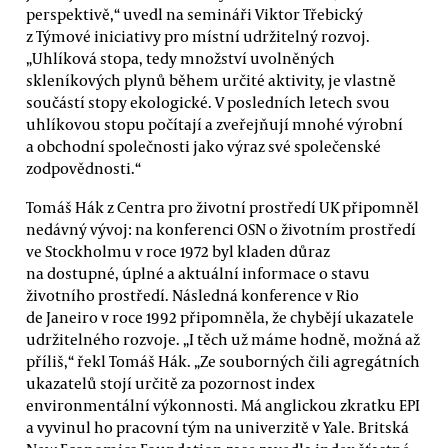
perspektivě,“ uvedl na semináři Viktor Třebický
z Týmové iniciativy pro místní udržitelný rozvoj.
„Uhlíková stopa, tedy množství uvolněných
skleníkových plynů během určité aktivity, je vlastně
součástí stopy ekologické. V posledních letech svou
uhlíkovou stopu počítají a zveřejňují mnohé výrobní
a obchodní společnosti jako výraz své společenské
zodpovědnosti.“
Tomáš Hák z Centra pro životní prostředí UK připomněl
nedávný vývoj: na konferenci OSN o životním prostředí
ve Stockholmu v roce 1972 byl kladen důraz
na dostupné, úplné a aktuální informace o stavu
životního prostředí. Následná konference v Rio
de Janeiro v roce 1992 připomněla, že chybějí ukazatele
udržitelného rozvoje. „I těch už máme hodně, možná až
příliš,“ řekl Tomáš Hák. „Ze souborných čili agregátních
ukazatelů stojí určitě za pozornost index
environmentální výkonnosti. Má anglickou zkratku EPI
a vyvinul ho pracovní tým na univerzitě v Yale. Britská