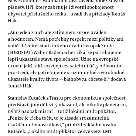
New Economics Foundation zase zavedla index šťastné
planety, HPI, který zahrnuje i životní spokojenost
obyvatel příslušného celku,“ uvádí dva příklady Tomáš
Hák.
„Ani jeden z nich ale zatím není široce uváděn
a hodnocen. Nemá potřebný respekt mezi politiky ani
voliči. I ředitel statistického úřadu Evropské unie
(EUROSTAT) Walter Rademacher říká, že potřebujeme
lepší ukazatele stavu společnosti. Už se na evropské
úrovni jakž takž rozvíjejí tzv. satelitní účty o životním
prostředí, ale potřebujeme srozumitelné a věrohodné
ukazatele kvality života — blahobytu, chcete-li,“ dodává
Tomáš Hák.
Stanislav Kutáček z Trastu pro ekonomiku a společnost
představil jiný důležitý ukazatel, ale nikoliv planetární,
nýbrž naopak místní — totiž lokální multiplikátor.
„Peníze je třeba točit, to je zásada srozumitelná
i každému živnostníkovi,“ přiblížil základní úvahu
Kutáček. „Lokální multiplikátor ve své verzi LM3