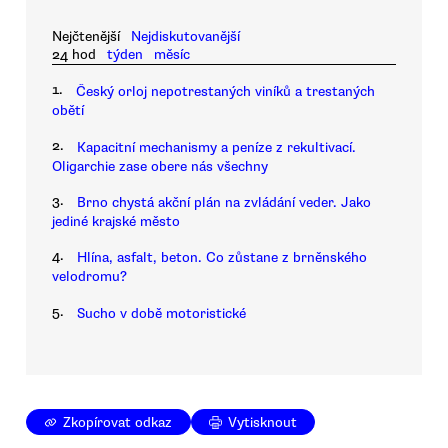
Nejčtenější
Nejdiskutovanější
24 hod
týden
měsíc
1.
Český orloj nepotrestaných viníků a trestaných
obětí
2.
Kapacitní mechanismy a peníze z rekultivací.
Oligarchie zase obere nás všechny
3.
Brno chystá akční plán na zvládání veder. Jako
jediné krajské město
4.
Hlína, asfalt, beton. Co zůstane z brněnského
velodromu?
5.
Sucho v době motoristické
Zkopírovat odkaz
Vytisknout