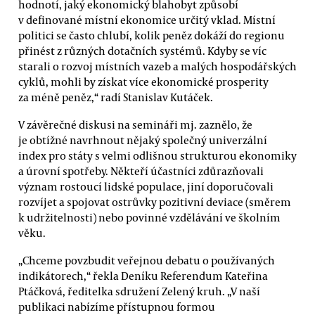
hodnotí, jaký ekonomický blahobyt způsobí
v definované místní ekonomice určitý vklad. Místní
politici se často chlubí, kolik peněz dokáží do regionu
přinést z různých dotačních systémů. Kdyby se víc
starali o rozvoj místních vazeb a malých hospodářských
cyklů, mohli by získat více ekonomické prosperity
za méně peněz,“ radí Stanislav Kutáček.
V závěrečné diskusi na semináři mj. zaznělo, že
je obtížné navrhnout nějaký společný univerzální
index pro státy s velmi odlišnou strukturou ekonomiky
a úrovní spotřeby. Někteří účastníci zdůrazňovali
význam rostoucí lidské populace, jiní doporučovali
rozvíjet a spojovat ostrůvky pozitivní deviace (směrem
k udržitelnosti) nebo povinné vzdělávání ve školním
věku.
„Chceme povzbudit veřejnou debatu o používaných
indikátorech,“ řekla Deníku Referendum Kateřina
Ptáčková, ředitelka sdružení Zelený kruh. „V naší
publikaci nabízíme přístupnou formou