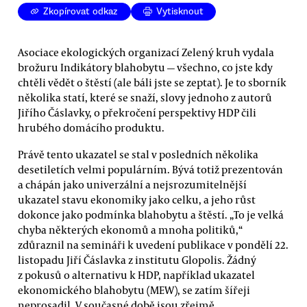
Zkopírovat odkaz
Vytisknout
Asociace ekologických organizací Zelený kruh vydala
brožuru Indikátory blahobytu — všechno, co jste kdy
chtěli vědět o štěstí (ale báli jste se zeptat). Je to sborník
několika statí, které se snaží, slovy jednoho z autorů
Jiřího Čáslavky, o překročení perspektivy HDP čili
hrubého domácího produktu.
Právě tento ukazatel se stal v posledních několika
desetiletích velmi populárním. Bývá totiž prezentován
a chápán jako univerzální a nejsrozumitelnější
ukazatel stavu ekonomiky jako celku, a jeho růst
dokonce jako podmínka blahobytu a štěstí. „To je velká
chyba některých ekonomů a mnoha politiků,“
zdůraznil na semináři k uvedení publikace v pondělí 22.
listopadu Jiří Čáslavka z institutu Glopolis. Žádný
z pokusů o alternativu k HDP, například ukazatel
ekonomického blahobytu (MEW), se zatím šířeji
neprosadil. V současné době jsou zřejmě