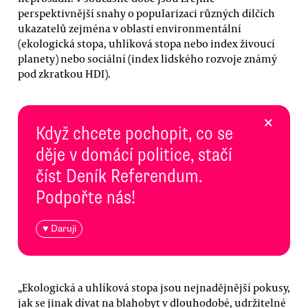
perspektivnější snahy o popularizaci různých dílčích
ukazatelů zejména v oblasti environmentální
(ekologická stopa, uhlíková stopa nebo index živoucí
planety) nebo sociální (index lidského rozvoje známý
pod zkratkou HDI).
×
Když chcete pochopit, co se
děje v domácí politice, stačí
číst Deník Referendum.
Podpořte nás!
♥ Daruji
„Ekologická a uhlíková stopa jsou nejnadějnější pokusy,
jak se jinak dívat na blahobyt v dlouhodobé, udržitelné