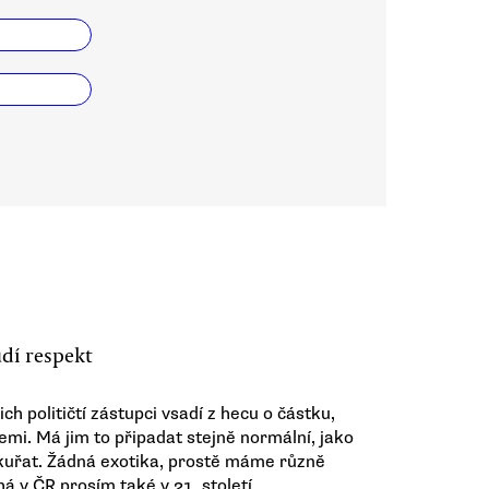
udí respekt
ch političtí zástupci vsadí z hecu o částku,
emi. Má jim to připadat stejně normální, jako
c kuřat. Žádná exotika, prostě máme různě
á v ČR prosím také v 21. století