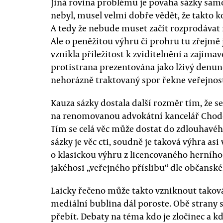
Jiná rovina problému je povaha sázky sam
nebyl, musel velmi dobře vědět, že takto
A tedy že nebude muset začít rozprodávat 
Ale o peněžitou výhru či prohru tu zřejmě 
vznikla příležitost k zviditelnění a zajím
protistrana prezentována jako lživý denunc
nehorázně traktovaný spor řekne veřejnos
Kauza sázky dostala další rozměr tím, že s
na renomovanou advokátní kancelář Chodě
Tím se celá věc může dostat do zdlouhavého 
sázky je věc cti, soudně je taková výhra as
o klasickou výhru z licencovaného herního 
jakéhosi „veřejného příslibu“ dle občanské
Laicky řečeno může takto vzniknout taková 
mediální bublina dál poroste. Obě strany
přebít. Debaty na téma kdo je zločinec a kd