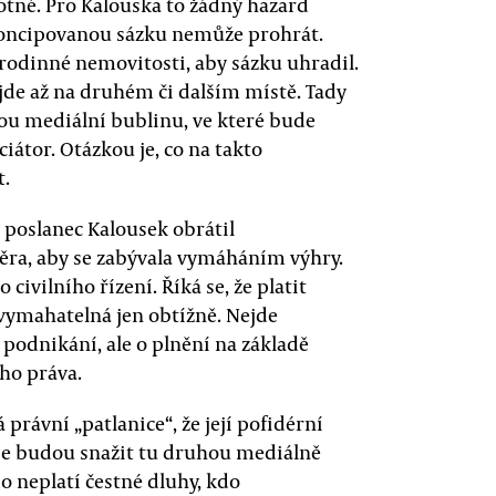
otné. Pro Kalouska to žádný hazard
 koncipovanou sázku nemůže prohrát.
rodinné nemovitosti, aby sázku uhradil.
jde až na druhém či dalším místě. Tady
avou mediální bublinu, ve které bude
iátor. Otázkou je, co na takto
t.
e poslanec Kalousek obrátil
ra, aby se zabývala vymáháním výhry.
civilního řízení. Říká se, že platit
i vymahatelná jen obtížně. Nejde
podnikání, ale o plnění na základě
ho práva.
právní „patlanice“, že její pofidérní
 se budou snažit tu druhou mediálně
o neplatí čestné dluhy, kdo