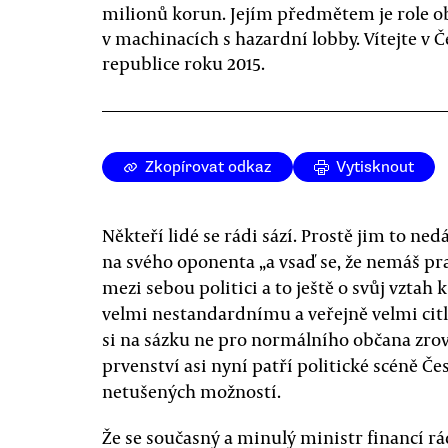
milionů korun. Jejím předmětem je role 
v machinacích s hazardní lobby. Vítejte v 
republice roku 2015.
Zkopírovat odkaz
Vytisknout
Někteří lidé se rádi sází. Prostě jim to ned
na svého oponenta „a vsaď se, že nemáš pra
mezi sebou politici a to ještě o svůj vzt
velmi nestandardnímu a veřejně velmi cit
si na sázku ne pro normálního občana zro
prvenství asi nyní patří politické scéně Č
netušených možností.
Že se současný a minulý ministr financí rá