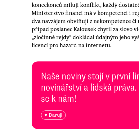
koneckonců milují konflikt, každý dostat
Ministerstvo financí má v kompetenci i regul
dva navzájem obviňují z nekompetence či r
případ poslanec Kalousek chytil za slovo v
„zločinné rejdy“ dokládal údajným jeho v
licencí pro hazard na internetu.
Naše noviny stojí v první l
novinářství a lidská práva.
se k nám!
♥ Daruji