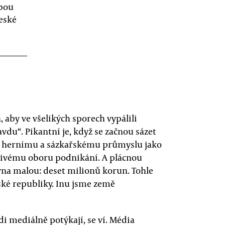
obou
České
á, aby ve všelikých sporech vypálili
vdu“. Pikantní je, když se začnou sázet
ah k hernímu a sázkařskému průmyslu jako
livému oboru podnikání. A plácnou
vna malou: deset milionů korun. Tohle
eské republiky. Inu jsme země
di mediálně potýkají, se ví. Média