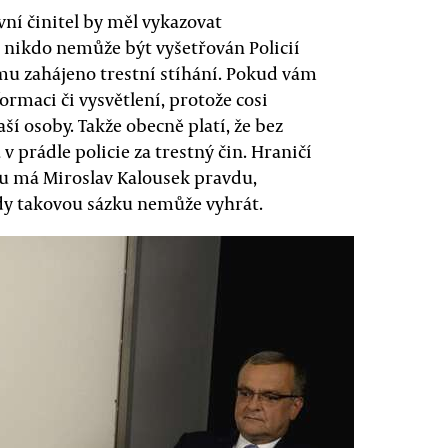
ní činitel by měl vykazovat
e nikdo nemůže být vyšetřován Policií
mu zahájeno trestní stíhání. Pokud vám
ormaci či vysvětlení, protože cosi
ší osoby. Takže obecně platí, že bez
 prádle policie za trestný čin. Hraničí
u má Miroslav Kalousek pravdu,
edy takovou sázku nemůže vyhrát.