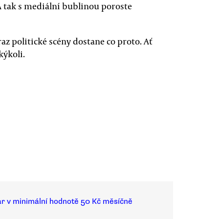
A tak s mediální bublinou poroste
az politické scény dostane co proto. Ať
kýkoli.
ar v minimální hodnotě 50 Kč měsíčně