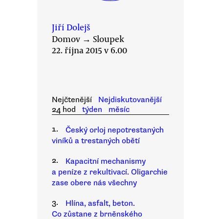
Jiří Dolejš
Domov
→
Sloupek
22. října 2015 v 6.00
Nejčtenější
Nejdiskutovanější
24 hod
týden
měsíc
1.
Český orloj nepotrestaných
viníků a trestaných obětí
2.
Kapacitní mechanismy
a peníze z rekultivací. Oligarchie
zase obere nás všechny
3.
Hlína, asfalt, beton.
Co zůstane z brněnského