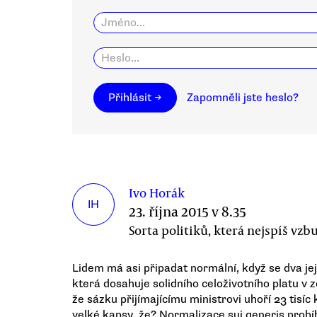
Přihlásit →
Zapomněli jste heslo?
Ivo Horák
IH
23. října 2015 v 8.35
Sorta politiků, která nejspíš vzb
Lidem má asi připadat normální, když se dva jeji
která dosahuje solidního celoživotního platu v z
že sázku přijímajícímu ministrovi uhoří 23 tisí
velké kapsy, že? Normalizace sui generis probíh