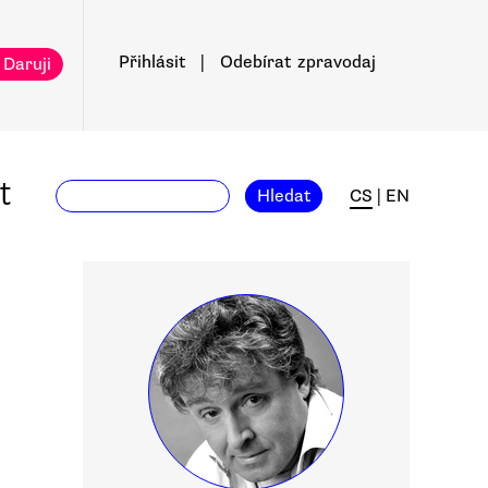
Přihlásit
|
Odebírat
zpravodaj
 Daruji
t
Hledat
CS
|
EN