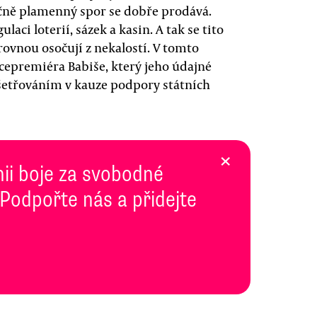
ečně plamenný spor se dobře prodává.
aci loterií, sázek a kasin. A tak se tito
ovnou osočují z nekalostí. V tomto
icepremiéra Babiše, který jeho údajné
yšetřováním v kauze podpory státních
×
inii boje za svobodné
 Podpořte nás a přidejte