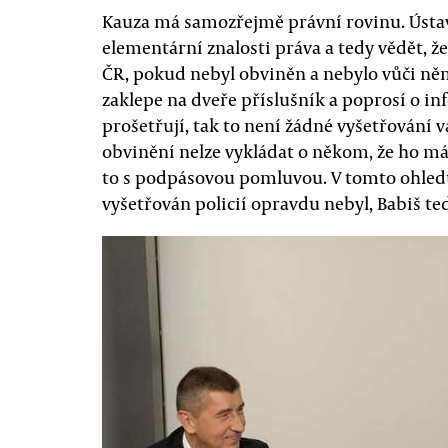
Kauza má samozřejmě právní rovinu. Ústav
elementární znalosti práva a tedy vědět, ž
ČR, pokud nebyl obviněn a nebylo vůči ně
zaklepe na dveře příslušník a poprosí o inf
prošetřují, tak to není žádné vyšetřování va
obvinění nelze vykládat o někom, že ho má v
to s podpásovou pomluvou. V tomto ohled
vyšetřován policií opravdu nebyl, Babiš t