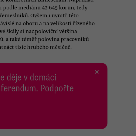
li podle mediánu 42 645 korun, tedy
emeslníků. Ovšem i uvnitř této
ávislé na oboru a na velikosti řízeného
é škály si nadpoloviční většina
, a také téměř polovina pracovníků
atnáct tisíc hrubého měsíčně.
×
se děje v domácí
 Referendum. Podpořte