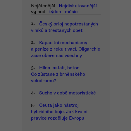
Nejčtenější
Nejdiskutovanější
24 hod
týden
měsíc
1.
Český orloj nepotrestaných
viníků a trestaných obětí
2.
Kapacitní mechanismy
a peníze z rekultivací. Oligarchie
zase obere nás všechny
3.
Hlína, asfalt, beton.
Co zůstane z brněnského
velodromu?
4.
Sucho v době motoristické
5.
Ceuta jako nástroj
hybridního boje. Jak krajní
pravice rozděluje Evropu