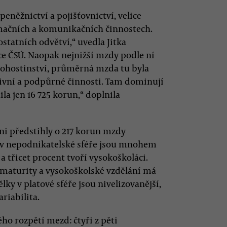
eněžnictví a pojišťovnictví, velice
rmačních a komunikačních činnostech.
tatních odvětví,“ uvedla Jitka
áce ČSÚ. Naopak nejnižší mzdy podle ní
pohostinství, průměrná mzda tu byla
tivní a podpůrné činnosti. Tam dominují
a jen 16 725 korun,“ doplnila
ni předstihly o 217 korun mzdy
i v nepodnikatelské sféře jsou mnohem
 a třicet procent tvoří vysokoškoláci.
z maturity a vysokoškolské vzdělání má
lky v platové sféře jsou nivelizovanější,
riabilita.
ho rozpětí mezd: čtyři z pěti