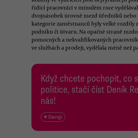
řídící pracovníci v minulém roce vyděláva
dvojnásobek úrovně mezd úředníků nebo ř
kategorie zaměstnanců byly velké rozdíly z
podniku či útvaru. Na opačné straně mzdov
pomocných a nekvalifikovaných pracovníků
ve službách a prodeji, vydělala méně než p
Když chcete pochopit, co 
politice, stačí číst Deník
nás!
♥ Daruji