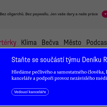
Bez oligarchů. Bez paywallu.
Jen vaše dary a naše práce
♥
rtérky
Klima
Bečva
Město
Podcas
Staňte se součástí týmu Deníku
ová
Hledáme pečlivého a samostatného člověka, k
kanceláře a podpoří provoz nezávislého médi
Vedoucí kanceláře