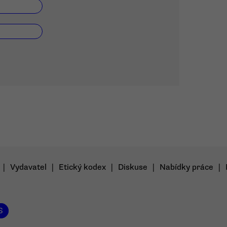
|
Vydavatel
|
Etický kodex
|
Diskuse
|
Nabídky práce
|
S