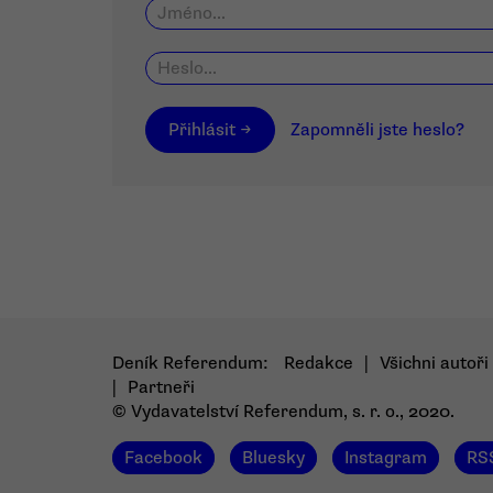
Přihlásit →
Zapomněli jste heslo?
Deník Referendum:
Redakce
|
Všichni autoři
|
Partneři
© Vydavatelství Referendum, s. r. o., 2020.
Facebook
Bluesky
Instagram
RS