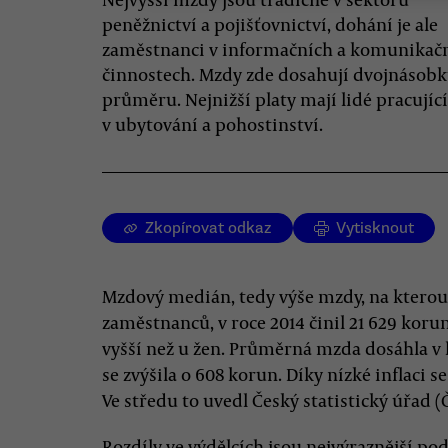
peněžnictví a pojišťovnictví, dohání je ale
zaměstnanci v informačních a komunikač
činnostech. Mzdy zde dosahují dvojnásob
průměru. Nejnižší platy mají lidé pracující
v ubytování a pohostinství.
Zkopírovat odkaz
Vytisknout
Mzdový medián, tedy výše mzdy, na kterou
zaměstnanců, v roce 2014 činil 21 629 kor
vyšší než u žen. Průměrná mzda dosáhla v
se zvýšila o 608 korun. Díky nízké inflaci s
Ve středu to uvedl Český statistický úřad (
Rozdíly ve výdělcích jsou nejvýraznější p