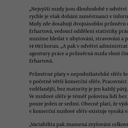
„Nejvyšší mzdy jsou dlouhodobě v odvětví p
rychle je však dohání zaměstnanci v info
Mzdy zde dosahují dvojnásobku průměru os
Erhartová, vedoucí oddělení statistiky pr
musíme hledat v ubytování, stravování a 
14 093 korun. „A pak v odvětví administra
agentury práce a průměrná mzda vloni činil
Erhartová.
Průměrné platy v nepodnikatelské sféře lo
v početně větší komerční sféře. Pracovníc
vzdělanější, bez maturity je jen každý pátý,
Ve mzdové sféře je téměř polovina lidí be
pouze jeden ze sedmi. Obecně platí, že výdě
v komerční mzdové sféře existuje vysoká va
„Variabilita pak znamená zvyšování celkové