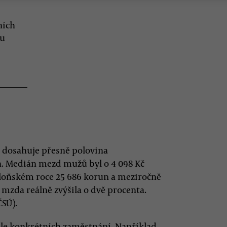
ních
ku
 dosahuje přesně polovina
un. Medián mezd mužů byl o 4 098 Kč
 loňském roce 25 686 korun a meziročně
e mzda reálně zvýšila o dvě procenta.
ČSÚ).
odle konkrétních zaměstnání. Například