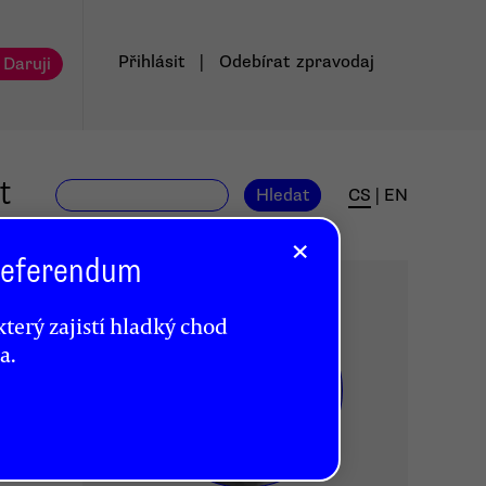
Přihlásit
|
Odebírat
zpravodaj
 Daruji
t
Hledat
CS
|
EN
×
 Referendum
terý zajistí hladký chod
a.