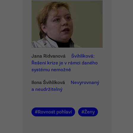
Jana Ridvanová
Švihlíková:
Řešení krize je v rámci daného
systému nemožné
Ilona Švihlíková
Nevyrovnaný
a neudržitelný
#
Rovnost pohlaví
#
Ženy