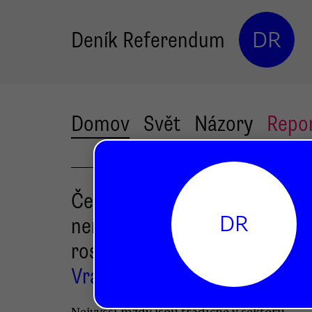
Deník Referendum
DR
Domov
Svět
Názory
Repo
Český statistický úřad: mzd
DR
nerovnost i v minulém roce
rostla
Vratislav Dostál
Nejvyšší mzdy jsou tradičně v sektoru