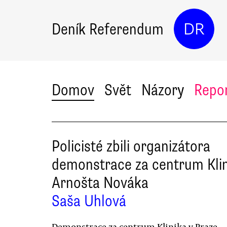
Deník Referendum
DR
Domov
Svět
Názory
Repo
Policisté zbili organizátora
demonstrace za centrum Kli
Arnošta Nováka
Saša Uhlová
Demonstrace za centrum Klinika v Praze