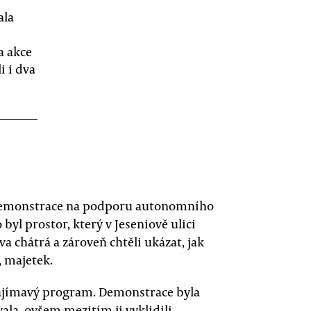
ala
a akce
i i dva
demonstrace na podporu autonomního
byl prostor, který v Jeseniově ulici
ova chátrá a zároveň chtěli ukázat, jak
, majetek.
 zajímavý program. Demonstrace byla
ala, ovšem mezitím ji vyklidili