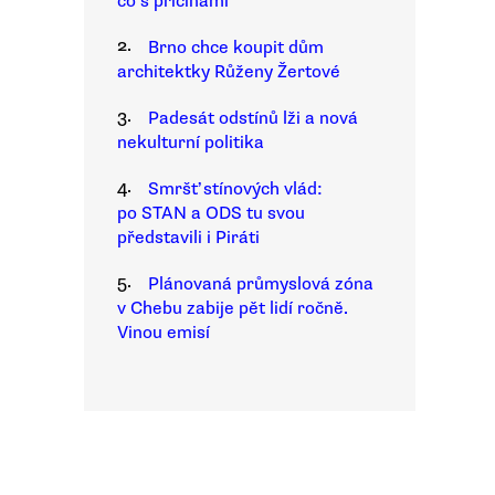
co s příčinami
2.
Brno chce koupit dům
architektky Růženy Žertové
3.
Padesát odstínů lži a nová
nekulturní politika
4.
Smršť stínových vlád:
po STAN a ODS tu svou
představili i Piráti
5.
Plánovaná průmyslová zóna
v Chebu zabije pět lidí ročně.
Vinou emisí