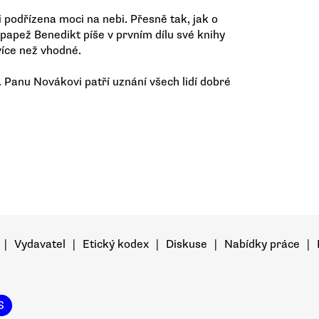
 podřízena moci na nebi. Přesně tak, jak o
 papež Benedikt píše v prvním dílu své knihy
více než vhodné.
. Panu Novákovi patří uznání všech lidí dobré
|
Vydavatel
|
Etický kodex
|
Diskuse
|
Nabídky práce
|
S