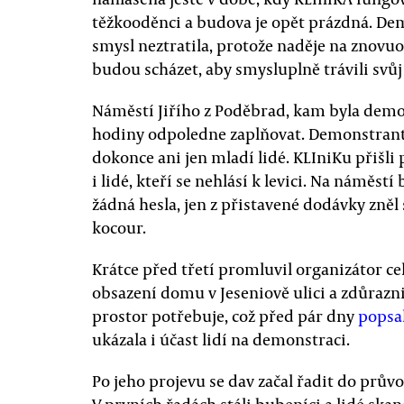
těžkooděnci a budova je opět prázdná. De
smysl neztratila, protože naděje na znovuo
budou scházet, aby smysluplně trávili svůj 
Náměstí Jiřího z Poděbrad, kam byla demo
hodiny odpoledne zaplňovat. Demonstrantů 
dokonce ani jen mladí lidé. KLIniKu přišli p
i lidé, kteří se nehlásí k levici. Na náměst
žádná hesla, jen z přistavené dodávky zněl
kocour.
Krátce před třetí promluvil organizátor cel
obsazení domu v Jeseniově ulici a zdůrazni
prostor potřebuje, což před pár dny
popsa
ukázala i účast lidí na demonstraci.
Po jeho projevu se dav začal řadit do prův