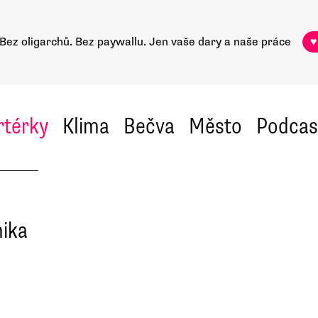
Bez oligarchů. Bez paywallu.
Jen vaše dary a naše práce
♥
rtérky
Klima
Bečva
Město
Podcas
nika