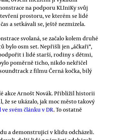
monstrace na podporu KLIniKy svůj
tevření prostoru, ve kterém se lidé
čas a setkávali se, ještě nezmizela.
nstrace svolaná, se začalo kolem druhé
bylo osm set. Nepřišli jen „áčkaři“,
odpořit i lidé starší, rodiny s dětmi,
í bylo poměrně ticho, nikdo nekřičel
 soundtrack z filmu Černá kočka, bílý
é akce Arnošt Novák. Přiblížil historii
l, že se ukázalo, jak moc město takový
l ve svém článku v DR
. To ostatně
odu a demonstrující v klidu odcházeli.