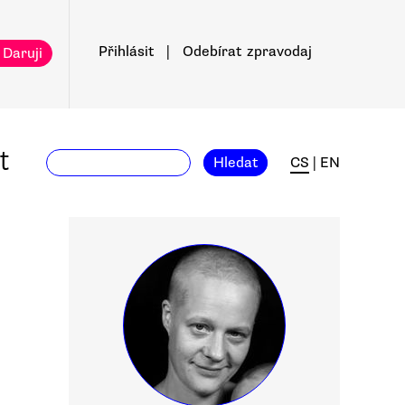
Přihlásit
|
Odebírat
zpravodaj
 Daruji
t
Hledat
CS
|
EN