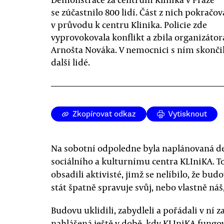
se zúčastnilo 800 lidí. Část z nich pokračov
v průvodu k centru Klinika. Policie zde
vyprovokovala konflikt a zbila organizátor
Arnošta Nováka. V nemocnici s ním skončil
další lidé.
Zkopírovat odkaz
Vytisknout
Na sobotní odpoledne byla naplánovaná 
sociálního a kulturnímu centra KLIniKA. To 
obsadili aktivisté, jimž se nelíbilo, že bud
stát špatně spravuje svůj, nebo vlastně náš
Budovu uklidili, zabydleli a pořádali v ní
nahlášená ještě v době, kdy KLIniKA fungov