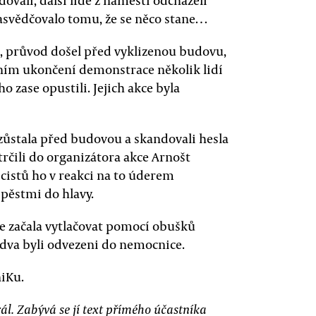
dovali, další lidé z náměstí odcházeli
nasvědčovalo tomu, že se něco stane…
ce, průvod došel před vyklizenou budovu,
lním ukončení demonstrace několik lidí
o zase opustili. Jejich akce byla
 zůstala před budovou a skandovali hesla
strčili do organizátora akce Arnošt
icistů ho v reakci na to úderem
o pěstmi do hlavy.
 je začala vytlačovat pomocí obušků
, dva byli odvezeni do nemocnice.
niKu.
rál. Zabývá se jí text přímého účastníka