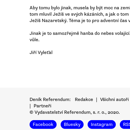
Aby tomu bylo jinak, musela by být moc na zemi
tom mluvil Ježíš ve svých kázáních, a jak o tom
Ježíš Nazaretský. Téma je to pro adventní čas 
Jinak je to samozřejmě hanba do nebes volající
vůle.
Jiří Vyleťal
Deník Referendum:
Redakce
|
Všichni autoři
|
Partneři
© Vydavatelství Referendum, s. r. o., 2020.
Facebook
Bluesky
Instagram
RS