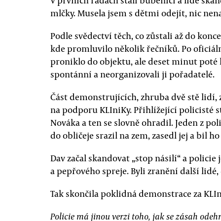
V prvních řadách stáli bubeníci a lidé skan
mlčky. Musela jsem s dětmi odejít, nic ne
Podle svědectví těch, co zůstali až do kon
kde promluvilo několik řečníků. Po oficiá
proniklo do objektu, ale deset minut poté h
spontánní a neorganizovali ji pořadatelé.
Část demonstrujících, zhruba dvě stě lidí,
na podporu KLIniKy. Přihlížející policisté 
Nováka a ten se slovně ohradil. Jeden z pol
do obličeje srazil na zem, zasedl jej a bil h
Dav začal skandovat „stop násilí“ a policie
a pepřového spreje. Byli zranění další lidé
Tak skončila poklidná demonstrace za KLI
Policie má jinou verzi toho, jak se zásah odeh