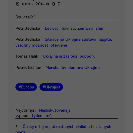
19. února 2014 ve 13.17
Související
Petr Jedlička
Levičáci, havlisti, Zeman a Islam
Petr Jedlička
Situace na Ukrajině zůstává napjatá,
všechny možnosti otevřené
Tomáš Halík
Ukrajina si zaslouží podporu
Patrik Eichler
Marshallův plán pro Ukrajinu
#
Evropa
#
Ukrajina
Nejčtenější
Nejdiskutovanější
24 hod
týden
měsíc
1.
Český orloj nepotrestaných viníků a trestaných
obětí