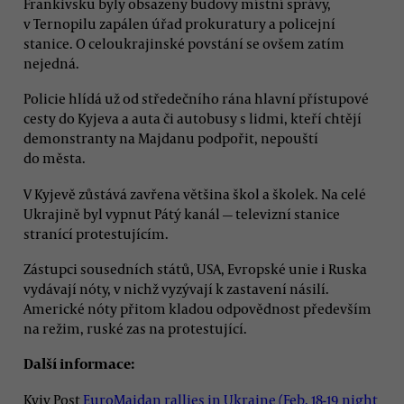
Frankivsku byly obsazeny budovy místní správy,
v Ternopilu zapálen úřad prokuratury a policejní
stanice. O celoukrajinské povstání se ovšem zatím
nejedná.
Policie hlídá už od středečního rána hlavní přístupové
cesty do Kyjeva a auta či autobusy s lidmi, kteří chtějí
demonstranty na Majdanu podpořit, nepouští
do města.
V Kyjevě zůstává zavřena většina škol a školek. Na celé
Ukrajině byl vypnut Pátý kanál — televizní stanice
stranící protestujícím.
Zástupci sousedních států, USA, Evropské unie i Ruska
vydávají nóty, v nichž vyzývají k zastavení násilí.
Americké nóty přitom kladou odpovědnost především
na režim, ruské zas na protestující.
Další informace:
Kyiv Post
EuroMaidan rallies in Ukraine (Feb. 18-19 night