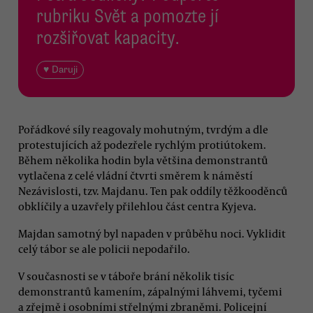
rubriku Svět a pomozte jí
rozšiřovat kapacity.
♥ Daruji
Pořádkové síly reagovaly mohutným, tvrdým a dle
protestujících až podezřele rychlým protiútokem.
Během několika hodin byla většina demonstrantů
vytlačena z celé vládní čtvrti směrem k náměstí
Nezávislosti, tzv. Majdanu. Ten pak oddíly těžkooděnců
obklíčily a uzavřely přilehlou část centra Kyjeva.
Majdan samotný byl napaden v průběhu noci. Vyklidit
celý tábor se ale policii nepodařilo.
V současnosti se v táboře brání několik tisíc
demonstrantů kamením, zápalnými láhvemi, tyčemi
a zřejmě i osobními střelnými zbraněmi. Policejní