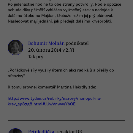
Po jedenáctné hodině to obě strany potvrdily. Podle opozice
nebude díky příměří vyhlášen vyjímečný stav a nedojde k
dalšímu útoku na Majdan, třebaže režim jej prý plánoval.
Následovat mají jednání, jak předejít dalšímu krveprolití.
Bohumír Molnár
, podnikatel
20. února 2014 v 2.33
Tak prý
„Pořádkové síly využily úterních akcí radikálů a přešly do
ofenzívy“
K tomu srovnej komentář Martina Hekrdly zde:
http://www.tyden.cz/rubriky/nazory/monopol-na-
krev_298758.html#.UwVnwyyYbOE
Petr Jedlička
, redaktor DR