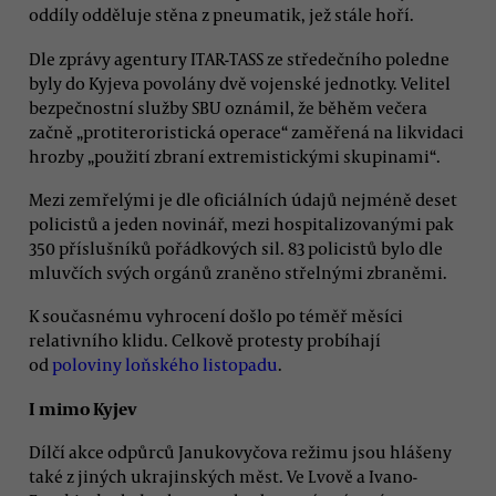
oddíly odděluje stěna z pneumatik, jež stále hoří.
Dle zprávy agentury ITAR-TASS ze středečního poledne
byly do Kyjeva povolány dvě vojenské jednotky. Velitel
bezpečnostní služby SBU oznámil, že běhěm večera
začně „protiteroristická operace“ zaměřená na likvidaci
hrozby „použití zbraní extremistickými skupinami“.
Mezi zemřelými je dle oficiálních údajů nejméně deset
policistů a jeden novinář, mezi hospitalizovanými pak
350 příslušníků pořádkových sil. 83 policistů bylo dle
mluvčích svých orgánů zraněno střelnými zbraněmi.
K současnému vyhrocení došlo po téměř měsíci
relativního klidu. Celkově protesty probíhají
od
poloviny loňského listopadu
.
I mimo Kyjev
Dílčí akce odpůrců Janukovyčova režimu jsou hlášeny
také z jiných ukrajinských měst. Ve Lvově a Ivano-