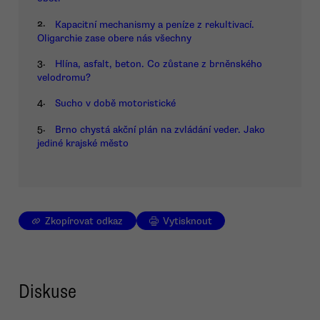
2.
Kapacitní mechanismy a peníze z rekultivací.
Oligarchie zase obere nás všechny
3.
Hlína, asfalt, beton. Co zůstane z brněnského
velodromu?
4.
Sucho v době motoristické
5.
Brno chystá akční plán na zvládání veder. Jako
jediné krajské město
Zkopírovat odkaz
Vytisknout
Diskuse