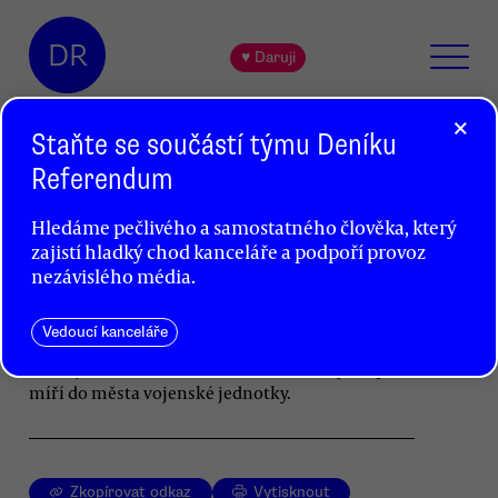
DR
♥ Daruji
×
Staňte se součástí týmu Deníku
Referendum
Střety v Kyjevě propukly s novou
Hledáme pečlivého a samostatného člověka, který
intenzitou, 26 mrtvých
zajistí hladký chod kanceláře a podpoří provoz
Petr Jedlička
nezávislého média.
Pořádkové síly využily úterních akcí radikálů
Vedoucí kanceláře
a přešly do ofenzívy. Několik tisíc protestujících
na Majdanu stále odolává. Podle některých zpráv
míří do města vojenské jednotky.
Zkopírovat odkaz
Vytisknout