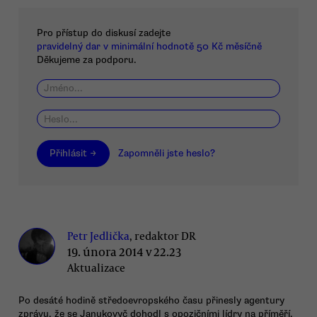
Pro přístup do diskusí zadejte
pravidelný dar v minimální hodnotě 50 Kč měsíčně
Děkujeme za podporu.
Přihlásit →
Zapomněli jste heslo?
Petr Jedlička
, redaktor DR
19. února 2014 v 22.23
Aktualizace
Po desáté hodině středoevropského času přinesly agentury
zprávu, že se Janukovyč dohodl s opozičními lídry na příměří.