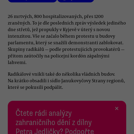
26 mrtvých, 800 hospitalizovaných, přes 1200
zraněných. To je dle posledních zpráv výsledek jediného
dne střetů, jež propukly v Kyjevě v úterý s novou
intenzitou. Vše se začalo během protestu u budovy
parlamentu, který se snažili demonstranti zablokovat.
Skupiny radikálů — podle protestujících provokatérů —
přitom zaútočily na policejní kordón zápalnými
lahvemi.
Radikálové vnikli také do několika vládních budov.
Na krátko obsadili i sídlo Janukovyčovy Strany regionů,
které se pokusili podpálit.
×
Čtete rádi analýzy
zahraničního dění z dílny
Petra Jedličky? Podpořte