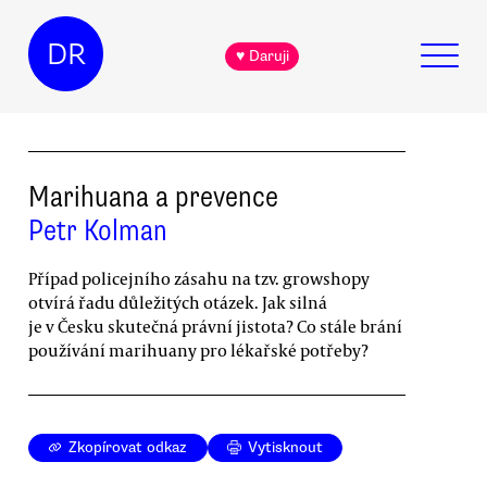
DR
♥ Daruji
Marihuana a prevence
Petr Kolman
Případ policejního zásahu na tzv. growshopy
otvírá řadu důležitých otázek. Jak silná
je v Česku skutečná právní jistota? Co stále brání
používání marihuany pro lékařské potřeby?
Zkopírovat odkaz
Vytisknout