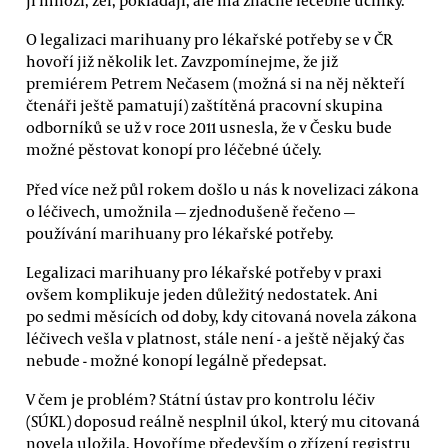
O legalizaci marihuany pro lékařské potřeby se v ČR
hovoří již několik let. Zavzpomínejme, že již
premiérem Petrem Nečasem (možná si na něj někteří
čtenáři ještě pamatují) zaštítěná pracovní skupina
odborníků se už v roce 2011 usnesla, že v Česku bude
možné pěstovat konopí pro léčebné účely.
Před více než půl rokem došlo u nás k novelizaci zákona
o léčivech, umožnila — zjednodušeně řečeno —
používání marihuany pro lékařské potřeby.
Legalizaci marihuany pro lékařské potřeby v praxi
ovšem komplikuje jeden důležitý nedostatek. Ani
po sedmi měsících od doby, kdy citovaná novela zákona
léčivech vešla v platnost, stále není - a ještě nějaký čas
nebude - možné konopí legálně předepsat.
V čem je problém? Státní ústav pro kontrolu léčiv
(SÚKL) doposud reálně nesplnil úkol, který mu citovaná
novela uložila. Hovoříme především o zřízení registru