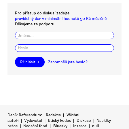
Pro přístup do diskusí zadejte
pravidelný dar v minimální hodnotě 50 Kč měsíčně
Děkujeme za podporu.
Přihlásit →
Zapomněli jste heslo?
Deník Referendum:
Redakce
|
Všichni
autoři
|
Vydavatel
|
Etický kodex
|
Diskuse
|
Nabídky
práce
|
Nadační fond
|
Bluesky
|
Inzerce
|
null