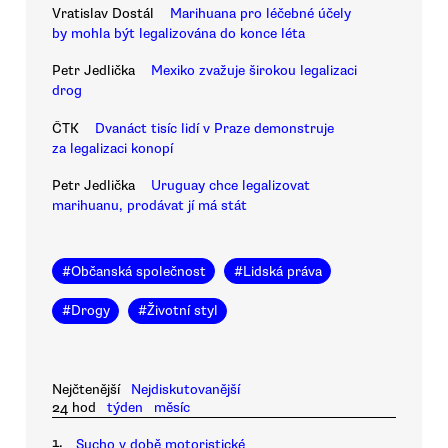
Vratislav Dostál
Marihuana pro léčebné účely
by mohla být legalizována do konce léta
Petr Jedlička
Mexiko zvažuje širokou legalizaci
drog
ČTK
Dvanáct tisíc lidí v Praze demonstruje
za legalizaci konopí
Petr Jedlička
Uruguay chce legalizovat
marihuanu, prodávat jí má stát
#
Občanská společnost
#
Lidská práva
#
Drogy
#
Životní styl
Nejčtenější
Nejdiskutovanější
24 hod
týden
měsíc
1.
Sucho v době motoristické