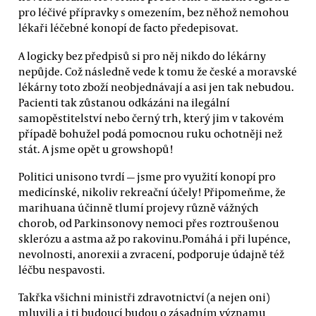
pro léčivé přípravky s omezením, bez něhož nemohou
lékaři léčebné konopí de facto předepisovat.
A logicky bez předpisů si pro něj nikdo do lékárny
nepůjde. Což následně vede k tomu že české a moravské
lékárny toto zboží neobjednávají a asi jen tak nebudou.
Pacienti tak zůstanou odkázáni na ilegální
samopěstitelství nebo černý trh, který jim v takovém
případě bohužel podá pomocnou ruku ochotněji než
stát. A jsme opět u growshopů!
Politici unisono tvrdí — jsme pro využití konopí pro
medicínské, nikoliv rekreační účely! Připomeňme, že
marihuana účinně tlumí projevy různě vážných
chorob, od Parkinsonovy nemoci přes roztroušenou
sklerózu a astma až po rakovinu.Pomáhá i při lupénce,
nevolnosti, anorexii a zvracení, podporuje údajně též
léčbu nespavosti.
Takřka všichni ministři zdravotnictví (a nejen oni)
mluvili a i ti budoucí budou o zásadním významu