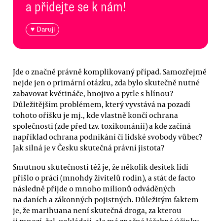
a přidejte se k nám!
♥ Daruji
Jde o značně právně komplikovaný případ. Samozřejmě
nejde jen o primární otázku, zda bylo skutečně nutné
zabavovat květináče, hnojivo a pytle s hlínou?
Důležitějším problémem, který vyvstává na pozadí
tohoto oříšku je mj., kde vlastně končí ochrana
společnosti (zde před tzv. toxikománií) a kde začíná
například ochrana podnikání či lidské svobody vůbec?
Jak silná je v Česku skutečná právní jistota?
Smutnou skutečností též je, že několik desítek lidí
přišlo o práci (mnohdy živitelů rodin), a stát de facto
následně přijde o mnoho milionů odváděných
na daních a zákonných pojistných. Důležitým faktem
je, že marihuana není skutečná droga, za kterou
ji mnozí, žel, pokládají, ale má značné léčebné účinky.