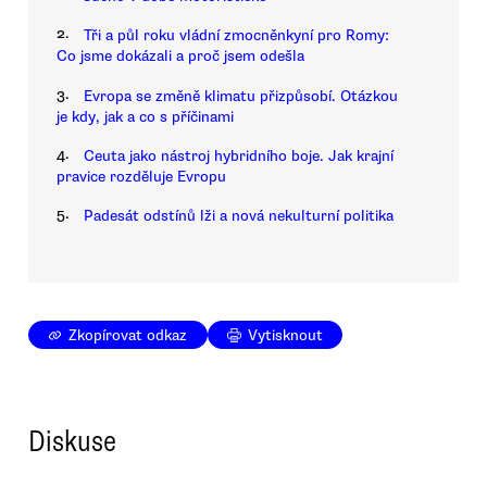
2.
Tři a půl roku vládní zmocněnkyní pro Romy:
Co jsme dokázali a proč jsem odešla
3.
Evropa se změně klimatu přizpůsobí. Otázkou
je kdy, jak a co s příčinami
4.
Ceuta jako nástroj hybridního boje. Jak krajní
pravice rozděluje Evropu
5.
Padesát odstínů lži a nová nekulturní politika
Zkopírovat odkaz
Vytisknout
Diskuse