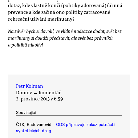
dotaz, kde vlastně končí (politiky adorovaná) účinná
prevence a kde začíná ono politiky zatracované
rekreační užívání marihuany?
Na závěr bych si dovolil, ve vlídné nadsázce dodat, svět bez
marihuany si dokáži představit, ale svět bez právníků
a politiků nikoliv!
Petr Kolman
Domov
→
Komentář
2. prosince 2013 v 6.59
Související
ČTK, Radovanovič
ODS připravuje zákaz patnácti
syntetických drog