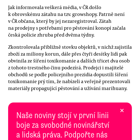
Jak informovala veškerá média, v ČR došlo
k obrovskému zátahu na tzv. growshopy. Patrně není
v ČR občana, který by jej nezaregistroval. Zátah
na prodejny s potřebami pro pěstování konopí začala
česká policie zhruba před dvěma týdny.
Zkontrolovala přibližně stovku objektů, v nichž zajistila
zboží za miliony korun, dále přes čtyři desítky lidí pak
obvinila ze šíření toxikomanie a dalších třicet dva osob
z tohoto trestného činu podezírá. Prodejci i majitelé
obchodů se podle policejního prezidia dopustili šíření
toxikomanie prý tím, že nabízeli a veřejně prezentovali
materiály propagující pěstování a užívání marihuany.
×
Naše noviny stojí v první linii
boje za svobodné novinářství
a lidská práva. Podpořte nás