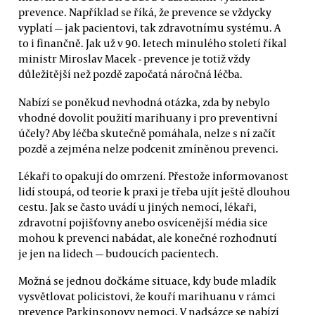
prevence. Například se říká, že prevence se vždycky
vyplatí — jak pacientovi, tak zdravotnímu systému. A
to i finančně. Jak už v 90. letech minulého století říkal
ministr Miroslav Macek - prevence je totiž vždy
důležitější než pozdě započatá náročná léčba.
Nabízí se poněkud nevhodná otázka, zda by nebylo
vhodné dovolit použití marihuany i pro preventivní
účely? Aby léčba skutečně pomáhala, nelze s ní začít
pozdě a zejména nelze podcenit zmíněnou prevenci.
Lékaři to opakují do omrzení. Přestože informovanost
lidí stoupá, od teorie k praxi je třeba ujít ještě dlouhou
cestu. Jak se často uvádí u jiných nemocí, lékaři,
zdravotní pojišťovny anebo osvícenější média sice
mohou k prevenci nabádat, ale konečné rozhodnutí
je jen na lidech — budoucích pacientech.
Možná se jednou dočkáme situace, kdy bude mladík
vysvětlovat policistovi, že kouří marihuanu v rámci
prevence Parkinsonovy nemoci. V nadsázce se nabízí