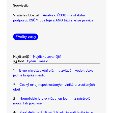
Související
Vratislav Dostál
Analýza: ČSSD má stabilní
podporu, KSČM posiluje a ANO těží z krize pravice
#
Volby 2013
Nejčtenější
Nejdiskutovanější
24 hod
týden
měsíc
1.
Brno chystá akční plán na zvládání veder. Jako
jediné krajské město
2.
Český orloj nepotrestaných viníků a trestaných
obětí
3.
Homofobie je pro vládu jen jedním z nástrojů
moci. Tak jako vše
4.
Proč děláme AltPrajd? Protože solidarita je to