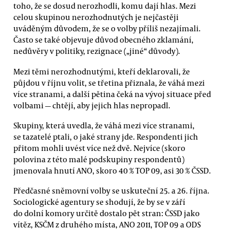
toho, že se dosud nerozhodli, komu dají hlas. Mezi
celou skupinou nerozhodnutých je nejčastěji
uváděným důvodem, že se o volby příliš nezajímali.
Často se také objevuje důvod obecného zklamání,
nedůvěry v politiky, rezignace („jiné“ důvody).
Mezi těmi nerozhodnutými, kteří deklarovali, že
půjdou v říjnu volit, se třetina přiznala, že váhá mezi
více stranami, a další pětina čeká na vývoj situace před
volbami — chtějí, aby jejich hlas nepropadl.
Skupiny, která uvedla, že váhá mezi více stranami,
se tazatelé ptali, o jaké strany jde. Respondenti jich
přitom mohli uvést více než dvě. Nejvíce (skoro
polovina z této malé podskupiny respondentů)
jmenovala hnutí ANO, skoro 40 % TOP 09, asi 30 % ČSSD.
Předčasné sněmovní volby se uskuteční 25. a 26. října.
Sociologické agentury se shodují, že by se v září
do dolní komory určitě dostalo pět stran: ČSSD jako
vítěz, KSČM z druhého místa, ANO 2011, TOP 09 a ODS