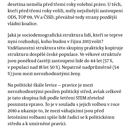
desetina neměla před třemi roky volební právo. U těch,
kteří před třemi roky volili, měly nejsilnější zastoupení
ODS, TOP 09, VV a ČSSD, převážně tedy strany pozdější
vládní koalice.
Jaká je sociodemografická struktura lidí, kteří se teprve
nyní rozhodují, koho budou v říjnu 2013 volit?
Vzdělanostní struktura této skupiny prakticky kopíruje
strukturu dospělé české populace. Ve věkové struktuře
jsou poněkud častěji zastoupeni lidé do 44 let (57 %,
v populaci nad 18 let 50 %). Nepatrně nadprůměrně (54
%) jsou mezi nerozhodnutými ženy.
Na politické škále levice — pravice je mezi
nerozhodnutými posílen politický střed, avšak celkově
je tato skupina lidí podle šetření STEM zřetelně
posunuta vpravo. To je v souladu s jejich volbou v roce
2010 a ukazuje to, že mezi váhajícími jsou před
letošními volbami spíše lidé řadící se k politickému
středu a k umírněné pravici.