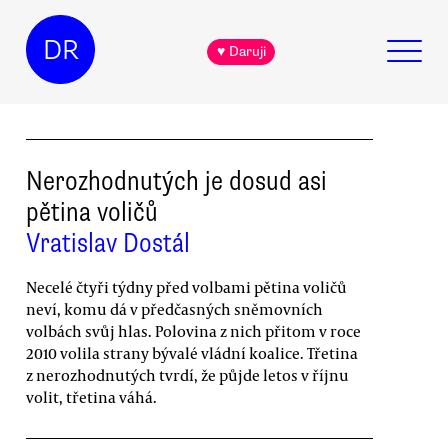
DR
♥ Daruji
Nerozhodnutých je dosud asi
pětina voličů
Vratislav Dostál
Necelé čtyři týdny před volbami pětina voličů
neví, komu dá v předčasných sněmovních
volbách svůj hlas. Polovina z nich přitom v roce
2010 volila strany bývalé vládní koalice. Třetina
z nerozhodnutých tvrdí, že půjde letos v říjnu
volit, třetina váhá.