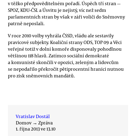
v těžko předpověditelném pořadí. Úspěch tří stran —
SPOZ, KDU-ČSL a Úsvitu je nejistý, víc než sedm
parlamentních stran by však v záři voliči do Sněmovny
patrně neposlali.
V roce 2010 volby vyhrála ČSSD, vládu ale sestavily
pravicové subjekty. Koaliční strany ODS, TOP 09 a Věci
veřejné totiž v dolní komoře disponovaly pohodlnou
většinou 118 hlasů. Zatímco sociální demokraté
a komunisté skončili v opozici, zeleným a lidovcům
se nepodařilo překročit pětiprocentní hranici nutnou
pro zisk sněmovních mandátů.
Vratislav Dostál
Domov
→
Zpráva
1. října 2013 ve 13.10