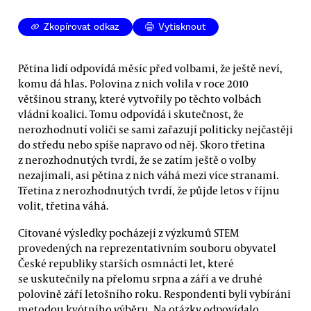
Zkopírovat odkaz
Vytisknout
Pětina lidí odpovídá měsíc před volbami, že ještě neví,
komu dá hlas. Polovina z nich volila v roce 2010
většinou strany, které vytvořily po těchto volbách
vládní koalici. Tomu odpovídá i skutečnost, že
nerozhodnutí voliči se sami zařazují politicky nejčastěji
do středu nebo spíše napravo od něj. Skoro třetina
z nerozhodnutých tvrdí, že se zatím ještě o volby
nezajímali, asi pětina z nich váhá mezi více stranami.
Třetina z nerozhodnutých tvrdí, že půjde letos v říjnu
volit, třetina váhá.
Citované výsledky pocházejí z výzkumů STEM
provedených na reprezentativním souboru obyvatel
České republiky starších osmnácti let, které
se uskutečnily na přelomu srpna a září a ve druhé
polovině září letošního roku. Respondenti byli vybíráni
metodou kvótního výběru. Na otázky odpovídalo