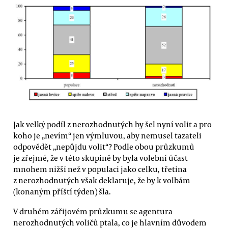
Jak velký podíl z nerozhodnutých by šel nyní volit a pro
koho je „nevím“ jen výmluvou, aby nemusel tazateli
odpovědět „nepůjdu volit“? Podle obou průzkumů
je zřejmé, že v této skupině by byla volební účast
mnohem nižší než v populaci jako celku, třetina
z nerozhodnutých však deklaruje, že by k volbám
(konaným příští týden) šla.
V druhém zářijovém průzkumu se agentura
nerozhodnutých voličů ptala, co je hlavním důvodem