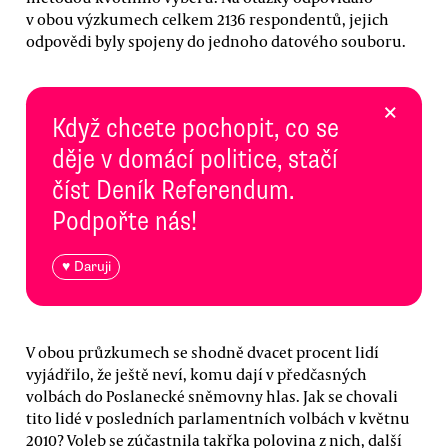
v obou výzkumech celkem 2136 respondentů, jejich
odpovědi byly spojeny do jednoho datového souboru.
×
Když chcete pochopit, co se
děje v domácí politice, stačí
číst Deník Referendum.
Podpořte nás!
♥ Daruji
V obou průzkumech se shodně dvacet procent lidí
vyjádřilo, že ještě neví, komu dají v předčasných
volbách do Poslanecké sněmovny hlas. Jak se chovali
tito lidé v posledních parlamentních volbách v květnu
2010? Voleb se zúčastnila takřka polovina z nich, další