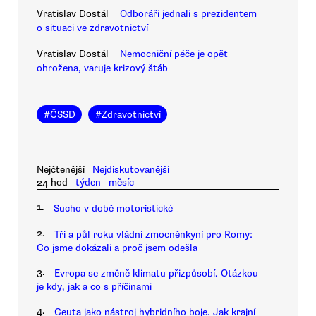
Vratislav Dostál
Odboráři jednali s prezidentem
o situaci ve zdravotnictví
Vratislav Dostál
Nemocniční péče je opět
ohrožena, varuje krizový štáb
#
ČSSD
#
Zdravotnictví
Nejčtenější
Nejdiskutovanější
24 hod
týden
měsíc
1.
Sucho v době motoristické
2.
Tři a půl roku vládní zmocněnkyní pro Romy:
Co jsme dokázali a proč jsem odešla
3.
Evropa se změně klimatu přizpůsobí. Otázkou
je kdy, jak a co s příčinami
4.
Ceuta jako nástroj hybridního boje. Jak krajní