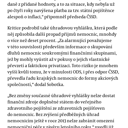
daně z přidané hodnoty, a to za situace, kdy nebyla už
po čtyři roky navýšena platba za tzv. státní pojištěnce
alespoň o inflaci,“ připomněl předseda ČSSD.
Kritice podrobil také úhradovou vyhlášku, která podle
něj způsobila další propad příjmů nemocnic, mnohdy
o více než deset procent. „Za alarmující považujeme
v této souvislosti především informace o skupování
dluhů nemocnic soukromými finančními skupinami,
jež by mohly vyústit až v pokusy o jejich vlastnické
převzetí a faktickou privatizaci. Toto riziko je mnohem
vyšší kvůli tomu, že v minulosti ODS, i přes odpor ČSSD,
převedla řadu krajských nemocnic do formy akciových
společností,“ dodal Sobotka.
„Bez změny současné úhradové vyhlášky nelze dostat
finanční zdroje doplněné státem do veřejného
zdravotního pojištění ze zdravotních pojišťoven
do nemocnic. Bez zvýšení předběžných úhrad
nemocnicím ještě v roce 2013 nelze zabránit omezení
nemocniční péče v závěru letošního roku,“ uvedli již