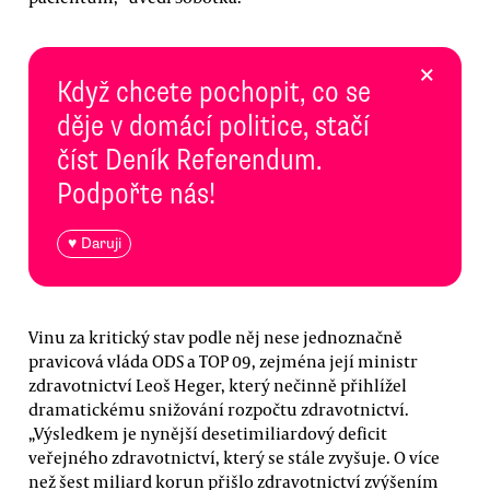
×
Když chcete pochopit, co se
děje v domácí politice, stačí
číst Deník Referendum.
Podpořte nás!
♥ Daruji
Vinu za kritický stav podle něj nese jednoznačně
pravicová vláda ODS a TOP 09, zejména její ministr
zdravotnictví Leoš Heger, který nečinně přihlížel
dramatickému snižování rozpočtu zdravotnictví.
„Výsledkem je nynější desetimiliardový deficit
veřejného zdravotnictví, který se stále zvyšuje. O více
než šest miliard korun přišlo zdravotnictví zvýšením