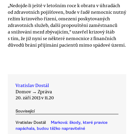
„Nedojde-li ještě v letošním roce k obratu v úhradách
od zdravotních pojišťoven, bude v řadě nemocnic nutný
režim krizového řízení, omezení poskytovaných
zdravotních služeb, další propouštění zaměstnanců
a snižování mezd zbývajícím,“ uzavřel krizový štáb
s tím, že již nyní se některé nemocnice z finančních
důvodů brání přijímání pacientů mimo spádové území.
Vratislav Dostál
Domov
→
Zpráva
20. září 2013 v 11.20
Související
Vratislav Dostál
Marková: škody, které pravice
napáchala, budou těžko napravitelné