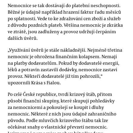
Nemocnice se tak dostávají do platební neschopnosti.
Běžné je údajně například hrazení faktur řadu měsíců
po splatnosti. Vede to ke zdražování cen zboží a služeb
z důvodu pozdních plateb. Většina nemocnic je zkrátka
ve ztrátě, jsou zadluženy a provoz udržují čerpáním
dalších úvěrů.
„Využívání úvěrů je stále nákladnější. Nejméně třetina
nemocnic je ohrožena finančním kolapsem. Nemají
na platby dodavatelům. Pokud by dodavatelé energií,
léků a potravin zastavili dodávky, nemocnice zastaví
provoz. Někteří dodavatelé již tím pohrozili,“
upozornili Krása s Fialou.
Po celé České republice, tvrdí krizový štáb, přitom
působí finanční skupiny, které skupují pohledávky
za nemocnicemi a pokoušejí se koupit i dluhy
nemocnic. Některé z nich jsou údajně zahraničního
původu. Podle mluvčích krizového štábu tak lze
očekávat snahy o vlastnické převzetí nemocnic.