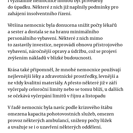
I významné nemocnice mohou být přivedeny
do úpadku. Některé z nich již naplnily podmínky pro
zahájení insolventního řízení.
Většina nemocnic byla donucena snížit počty lékařů
a sester a dostala se na hranu minimálního
personálního vybavení. Některé z nich mimo
to zastavily investice, neprovádí obnovu přístrojového
vybavení, náročnější opravy a údržbu, což se projeví
zvýšením nákladů v blízké budoucnosti.
Krása také připomněl, že mnohé nemocnice používají
nejlevnější léky a zdravotnické prostředky, levnější a
ne vždy kvalitní materiály. A přesto některé již v září
vyčerpaly celoroční limity nebo se tomu blíží, u dalších
se očekává vyčerpání limitů v říjnu a listopadu
V řadě nemocnic byla navíc podle krizového štábu
omezena kapacita pohotovostních služeb, omezen
provoz některých ambulancí, sníženy počty lůžek
a uvažuje se i o uzavření některých oddělení.