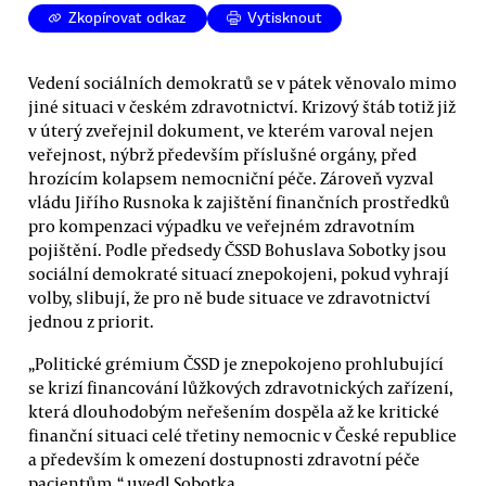
Zkopírovat odkaz
Vytisknout
Vedení sociálních demokratů se v pátek věnovalo mimo
jiné situaci v českém zdravotnictví. Krizový štáb totiž již
v úterý zveřejnil dokument, ve kterém varoval nejen
veřejnost, nýbrž především příslušné orgány, před
hrozícím kolapsem nemocniční péče. Zároveň vyzval
vládu Jiřího Rusnoka k zajištění finančních prostředků
pro kompenzaci výpadku ve veřejném zdravotním
pojištění. Podle předsedy ČSSD Bohuslava Sobotky jsou
sociální demokraté situací znepokojeni, pokud vyhrají
volby, slibují, že pro ně bude situace ve zdravotnictví
jednou z priorit.
„Politické grémium ČSSD je znepokojeno prohlubující
se krizí financování lůžkových zdravotnických zařízení,
která dlouhodobým neřešením dospěla až ke kritické
finanční situaci celé třetiny nemocnic v České republice
a především k omezení dostupnosti zdravotní péče
pacientům,“ uvedl Sobotka.