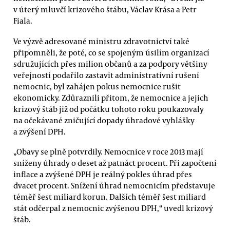
v úterý mluvčí krizového štábu, Václav Krása a Petr
Fiala.
Ve výzvě adresované ministru zdravotnictví také
připomněli, že poté, co se spojeným úsilím organizací
sdružujících přes milion občanů a za podpory většiny
veřejnosti podařilo zastavit administrativní rušení
nemocnic, byl zahájen pokus nemocnice rušit
ekonomicky. Zdůraznili přitom, že nemocnice a jejich
krizový štáb již od počátku tohoto roku poukazovaly
na očekávané zničující dopady úhradové vyhlášky
a zvýšení DPH.
„Obavy se plně potvrdily. Nemocnice v roce 2013 mají
sníženy úhrady o deset až patnáct procent. Při započtení
inflace a zvýšené DPH je reálný pokles úhrad přes
dvacet procent. Snížení úhrad nemocnicím představuje
téměř šest miliard korun. Dalších téměř šest miliard
stát odčerpal z nemocnic zvýšenou DPH,“ uvedl krizový
štáb.