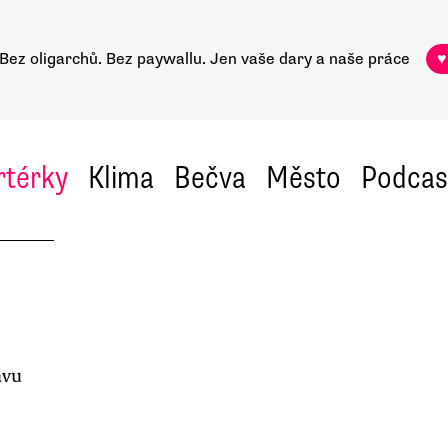
Bez oligarchů. Bez paywallu.
Jen vaše dary a naše práce
♥
rtérky
Klima
Bečva
Město
Podcas
ávu