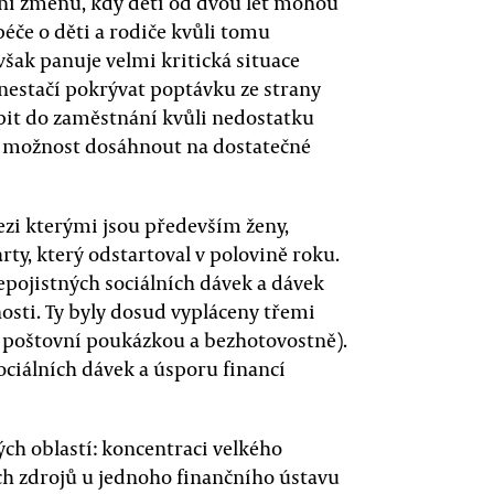
vní změnu, kdy děti od dvou let mohou
éče o děti a rodiče kvůli tomu
však panuje velmi kritická situace
é nestačí pokrývat poptávku ze strany
it do zaměstnání kvůli nedostatku
i možnost dosáhnout na dostatečné
ezi kterými jsou především ženy,
rty, který odstartoval v polovině roku.
pojistných sociálních dávek a dávek
nosti. Ty byly dosud vypláceny třemi
 poštovní poukázkou a bezhotovostně).
sociálních dávek a úsporu financí
ch oblastí: koncentraci velkého
ch zdrojů u jednoho finančního ústavu