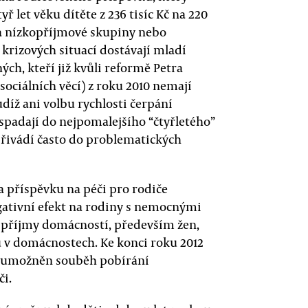
ř let věku dítěte z 236 tisíc Kč na 220
na nízkopříjmové skupiny nebo
 krizových situací dostávají mladí
ch, kteří již kvůli reformě Petra
sociálních věcí) z roku 2010 nemají
díž ani volbu rychlosti čerpání
spadají do nejpomalejšího “čtyřletého”
přivádí často do problematických
 příspěvku na péči pro rodiče
ativní efekt na rodiny s nemocnými
ak příjmy domácností, především žen,
u v domácnostech. Ke konci roku 2012
ět umožněn souběh pobírání
či.