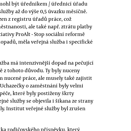
mohl být úředníkem / úřednicí úřadu
služby až do výše 0,5 úvazku měsíčně.
en z registru úřadů práce, což
tnanosti, ale také např. ztrátu platby
ativy ProAlt - Stop sociální reformě
opadů, měla veřejná služba i specifické
užba má intenzivnější dopad na pečující
ě z tohoto důvodu. Ty byly nuceny
nucené práce, ale musely také zajistit
. Uchazečky o zaměstnání byly velmi
 péče, které byly postiženy škrty
ejné služby se objevila i šikana ze strany
ly. Institut veřejné služby byl zrušen
stka rodičovského příspěvku, který