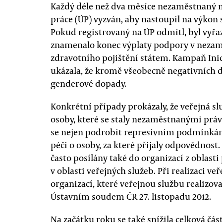
Každý déle než dva měsíce nezaměstnaný 
práce (ÚP) vyzván, aby nastoupil na výkon 
Pokud registrovaný na ÚP odmítl, byl vyřaz
znamenalo konec výplaty podpory v nezaměs
zdravotního pojištění státem. Kampaň Inici
ukázala, že kromě všeobecně negativních d
genderové dopady.
Konkrétní případy prokázaly, že veřejná sl
osoby, které se staly nezaměstnanými práv
se nejen podrobit represivním podmínkám 
péči o osoby, za které přijaly odpovědnost
často posílány také do organizací z oblasti
v oblasti veřejných služeb. Při realizaci veř
organizací, které veřejnou službu realizova
Ústavním soudem ČR 27. listopadu 2012.
Na začátku roku se také snížila celková čá