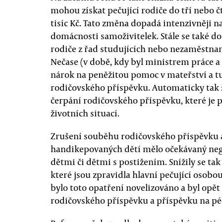
mohou získat pečující rodiče do tří nebo čty
tisíc Kč. Tato změna dopadá intenzivněji 
domácnosti samoživitelek. Stále se také do
rodiče z řad studujících nebo nezaměstnaný
Nečase (v době, kdy byl ministrem práce a 
nárok na peněžitou pomoc v mateřství a tu
rodičovského příspěvku. Automaticky tak 
čerpání rodičovského příspěvku, které je 
životních situací.
Zrušení souběhu rodičovského příspěvku a
handikepovaných dětí mělo očekávaný neg
dětmi či dětmi s postižením. Snížily se t
které jsou zpravidla hlavní pečující osobo
bylo toto opatření novelizováno a byl op
rodičovského příspěvku a příspěvku na pé