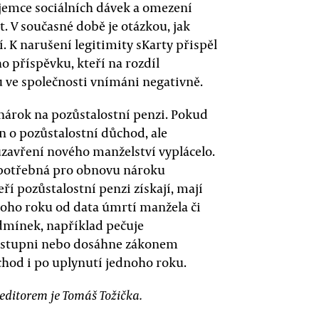
íjemce sociálních dávek a omezení
t. V současné době je otázkou, jak
. K narušení legitimity sKarty přispěl
o příspěvku, kteří na rozdíl
u ve společnosti vnímáni negativně.
o nárok na pozůstalostní penzi. Pokud
en o pozůstalostní důchod, ale
uzavření nového manželství vyplácelo.
a potřebná pro obnovu nároku
eří pozůstalostní penzi získají, mají
dnoho roku od data úmrtí manžela či
dmínek, například pečuje
ím stupni nebo dosáhne zákonem
chod i po uplynutí jednoho roku.
 editorem je Tomáš Tožička.