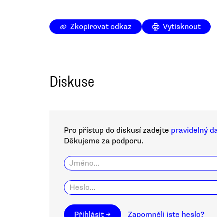
Zkopírovat odkaz
Vytisknout
Diskuse
Pro přístup do diskusí zadejte
pravidelný d
Děkujeme za podporu.
Přihlásit →
Zapomněli jste heslo?