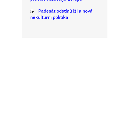
5.
Padesát odstínů lži a nová
nekulturní politika