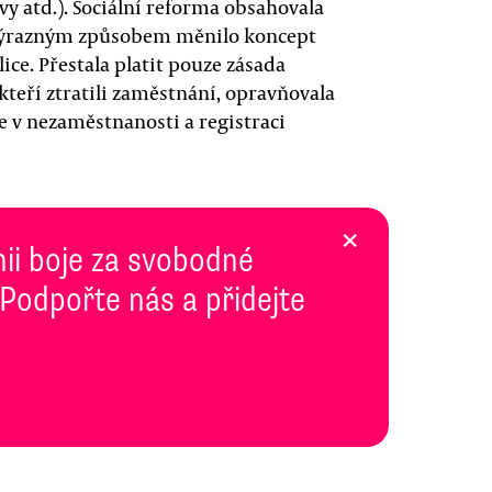
y atd.). Sociální reforma obsahovala
ré výrazným způsobem měnilo koncept
ce. Přestala platit pouze zásada
 kteří ztratili zaměstnání, opravňovala
 v nezaměstnanosti a registraci
×
inii boje za svobodné
 Podpořte nás a přidejte