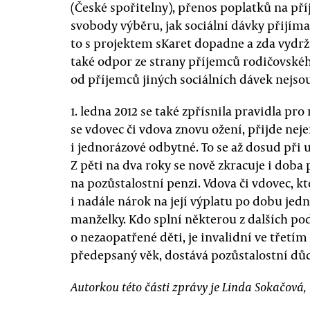
(České spořitelny), přenos poplatků na př
svobody výběru, jak sociální dávky přijíma
to s projektem sKaret dopadne a zda vydrží
také odpor ze strany příjemců rodičovskéh
od příjemců jiných sociálních dávek nejso
1. ledna 2012 se také zpřísnila pravidla pr
se vdovec či vdova znovu ožení, přijde nej
i jednorázové odbytné. To se až dosud při 
Z pěti na dva roky se nově zkracuje i dob
na pozůstalostní penzi. Vdova či vdovec, kt
i nadále nárok na její výplatu po dobu je
manželky. Kdo splní některou z dalších po
o nezaopatřené děti, je invalidní ve třet
předepsaný věk, dostává pozůstalostní dů
Autorkou této části zprávy je Linda Sokačová,