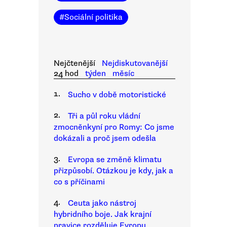
#
Sociální politika
Nejčtenější
Nejdiskutovanější
24 hod
týden
měsíc
1.
Sucho v době motoristické
2.
Tři a půl roku vládní
zmocněnkyní pro Romy: Co jsme
dokázali a proč jsem odešla
3.
Evropa se změně klimatu
přizpůsobí. Otázkou je kdy, jak a
co s příčinami
4.
Ceuta jako nástroj
hybridního boje. Jak krajní
pravice rozděluje Evropu