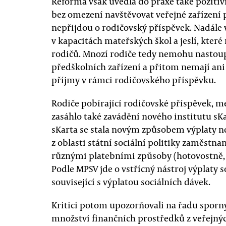
Reforma však uvedla do praxe také poziti
bez omezení navštěvovat veřejné zařízení p
nepřijdou o rodičovský příspěvek. Nadále 
v kapacitách mateřských škol a jeslí, kter
rodičů. Mnozí rodiče tedy nemohu nastoup
předškolních zařízení a přitom nemají an
příjmy v rámci rodičovského příspěvku.
Rodiče pobírající rodičovské příspěvek, m
zasáhlo také zavádění nového institutu sKa
sKarta se stala novým způsobem výplaty ne
z oblasti státní sociální politiky zaměstna
různými platebními způsoby (hotovostně,
Podle MPSV jde o vstřícný nástroj výplaty 
související s výplatou sociálních dávek.
Kritici potom upozorňovali na řadu sporný
množství finančních prostředků z veřejný