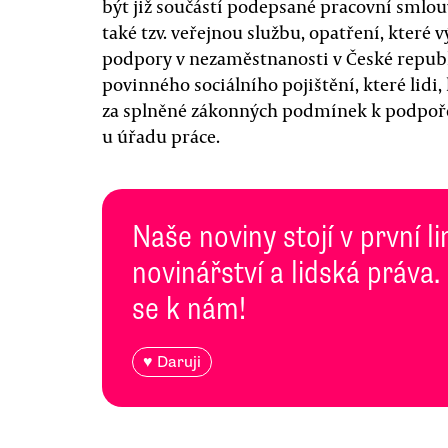
být již součástí podepsané pracovní smlouv
také tzv. veřejnou službu, opatření, kte
podpory v nezaměstnanosti v České republi
povinného sociálního pojištění, které lidi,
za splněné zákonných podmínek k podpoře
u úřadu práce.
Naše noviny stojí v první l
novinářství a lidská práva.
se k nám!
♥ Daruji