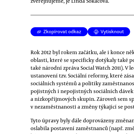
zveřejňujeme, je Linda Sokačová.
Zkopírovat odkaz
Vytisknout
Rok 2012 byl rokem začátku, ale i konce ně
oblasti, které se specificky dotýkaly také 
také národní zpráva Social Watch 2011). V le
ustanovení tzv. Sociální reformy, které 
sociálních systémů a politiky zaměstnanos
pojistných i nepojistných sociálních dávek
a nízkopříjmových skupin. Zároveň sem sp
v nezaměstnanosti a změny týkající se po
Tyto úpravy byly dále doprovázeny změnami
oslabila postavení zaměstnanců (např. zm