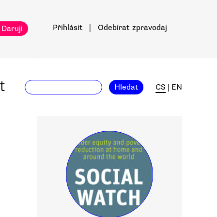
Přihlásit
|
Odebírat
zpravodaj
 Daruji
t
Hledat
CS
|
EN