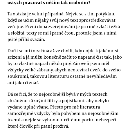
ostych pracovat s něčím tak osobním?
Ta otázka je velmi případná. Nejvíc se s tím potýkám,
když se učím nějaký svůj nový text zprostředkovávat
veřejně. První doba zveřejňování je pro mě zvlášť těžká
a složitá, texty se mi špatně čtou, protože jsem s nimi
ještě příliš svázán.
Dařit se mi to začíná až ve chvíli, kdy dojde k jakémusi
zcizení a já můžu konečně začít to napsané číst tak, jako
by to vlastně napsal někdo jiný. Zároveň jsem měl
vždycky velké zábrany, abych neotevíral dveře do svého
soukromí, takovou literaturu ostatně nevyhledávám
ani jako čtenář.
Dá se říci, že to nejosobnější bývá v mých textech
chráněno různými filtry a pojistkami, aby nebylo
vydáno úplně všanc. Přesto pro mě literatura
samozřejmě vždycky byla pohybem na nejosobnějším
území a nejde se vyhnout určitému pocitu nebezpečí,
které člověk při psaní prožívá.