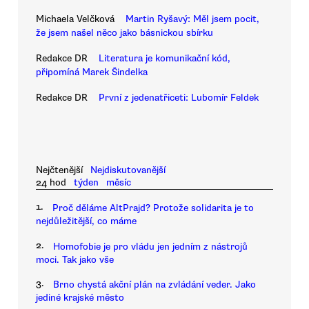
Michaela Velčková
Martin Ryšavý: Měl jsem pocit,
že jsem našel něco jako básnickou sbírku
Redakce DR
Literatura je komunikační kód,
připomíná Marek Šindelka
Redakce DR
První z jedenatřiceti: Lubomír Feldek
Nejčtenější
Nejdiskutovanější
24 hod
týden
měsíc
1.
Proč děláme AltPrajd? Protože solidarita je to
nejdůležitější, co máme
2.
Homofobie je pro vládu jen jedním z nástrojů
moci. Tak jako vše
3.
Brno chystá akční plán na zvládání veder. Jako
jediné krajské město