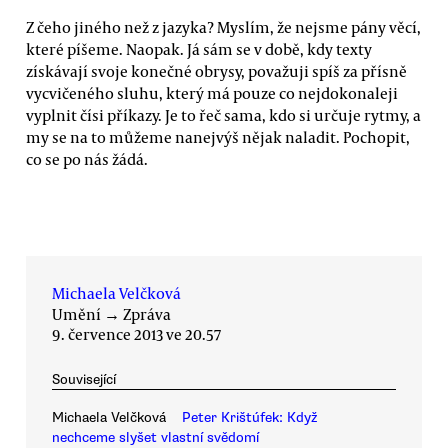
Z čeho jiného než z jazyka? Myslím, že nejsme pány věcí,
které píšeme. Naopak. Já sám se v době, kdy texty
získávají svoje konečné obrysy, považuji spíš za přísně
vycvičeného sluhu, který má pouze co nejdokonaleji
vyplnit čísi příkazy. Je to řeč sama, kdo si určuje rytmy, a
my se na to můžeme nanejvýš nějak naladit. Pochopit,
co se po nás žádá.
Michaela Velčková
Umění
→
Zpráva
9. července 2013 ve 20.57
Související
Michaela Velčková
Peter Krištúfek: Když
nechceme slyšet vlastní svědomí