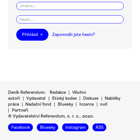
Přihlásit →
Zapomněli jste heslo?
Deník Referendum:
Redakce
|
Všichni
autoři
|
Vydavatel
|
Etický kodex
|
Diskuse
|
Nabídky
práce
|
Nadační fond
|
Bluesky
|
Inzerce
|
null
|
Partneři
© Vydavatelství Referendum, s. r. o., 2020.
Facebook
Bluesky
Instagram
RSS