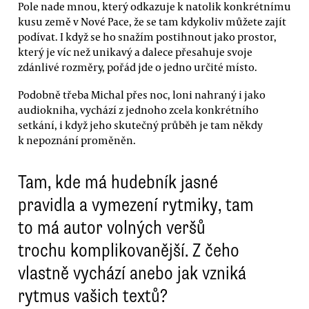
Pole nade mnou, který odkazuje k natolik konkrétnímu
kusu země v Nové Pace, že se tam kdykoliv můžete zajít
podívat. I když se ho snažím postihnout jako prostor,
který je víc než unikavý a dalece přesahuje svoje
zdánlivé rozměry, pořád jde o jedno určité místo.
Podobně třeba Michal přes noc, loni nahraný i jako
audiokniha, vychází z jednoho zcela konkrétního
setkání, i když jeho skutečný průběh je tam někdy
k nepoznání proměněn.
Tam, kde má hudebník jasné
pravidla a vymezení rytmiky, tam
to má autor volných veršů
trochu komplikovanější. Z čeho
vlastně vychází anebo jak vzniká
rytmus vašich textů?