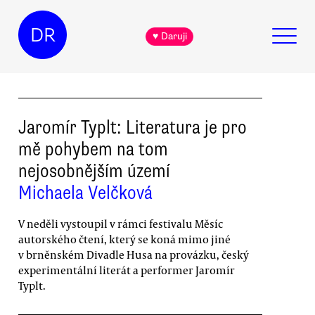
DR
♥ Daruji
Jaromír Typlt: Literatura je pro
mě pohybem na tom
nejosobnějším území
Michaela Velčková
V neděli vystoupil v rámci festivalu Měsíc
autorského čtení, který se koná mimo jiné
v brněnském Divadle Husa na provázku, český
experimentální literát a performer Jaromír
Typlt.