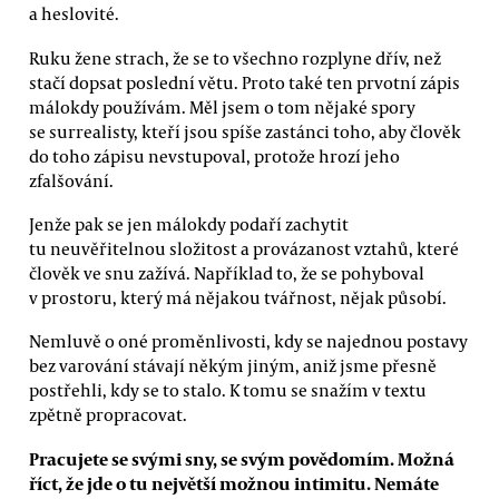
a heslovité.
Ruku žene strach, že se to všechno rozplyne dřív, než
stačí dopsat poslední větu. Proto také ten prvotní zápis
málokdy používám. Měl jsem o tom nějaké spory
se surrealisty, kteří jsou spíše zastánci toho, aby člověk
do toho zápisu nevstupoval, protože hrozí jeho
zfalšování.
Jenže pak se jen málokdy podaří zachytit
tu neuvěřitelnou složitost a provázanost vztahů, které
člověk ve snu zažívá. Například to, že se pohyboval
v prostoru, který má nějakou tvářnost, nějak působí.
Nemluvě o oné proměnlivosti, kdy se najednou postavy
bez varování stávají někým jiným, aniž jsme přesně
postřehli, kdy se to stalo. K tomu se snažím v textu
zpětně propracovat.
Pracujete se svými sny, se svým povědomím. Možná
říct, že jde o tu největší možnou intimitu. Nemáte