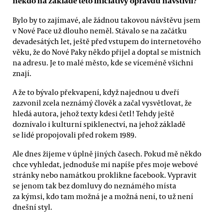
někdo na základě této iniciativy opravdu navštívil?
Bylo by to zajímavé, ale žádnou takovou návštěvu jsem
v Nové Pace už dlouho neměl. Stávalo se na začátku
devadesátých let, ještě před vstupem do internetového
věku, že do Nové Paky někdo přijel a doptal se místních
na adresu. Je to malé město, kde se víceméně všichni
znají.
A že to bývalo překvapení, když najednou u dveří
zazvonil zcela neznámý člověk a začal vysvětlovat, že
hledá autora, jehož texty kdesi četl! Tehdy ještě
doznívalo i kulturní spiklenectví, na jehož základě
se lidé propojovali před rokem 1989.
Ale dnes žijeme v úplně jiných časech. Pokud mě někdo
chce vyhledat, jednoduše mi napíše přes moje webové
stránky nebo namátkou proklikne facebook. Vypravit
se jenom tak bez domluvy do neznámého místa
za kýmsi, kdo tam možná je a možná není, to už není
dnešní styl.