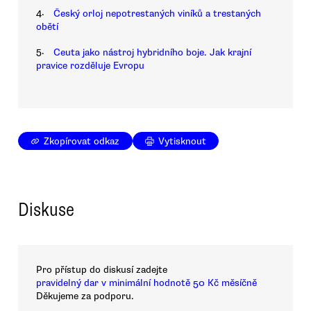
4.
Český orloj nepotrestaných viníků a trestaných
obětí
5.
Ceuta jako nástroj hybridního boje. Jak krajní
pravice rozděluje Evropu
Zkopírovat odkaz
Vytisknout
Diskuse
Pro přístup do diskusí zadejte
pravidelný dar v minimální hodnotě 50 Kč měsíčně
Děkujeme za podporu.