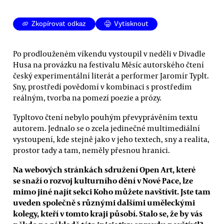
Zkopírovat odkaz
Vytisknout
Po prodlouženém víkendu vystoupil v neděli v Divadle
Husa na provázku na festivalu Měsíc autorského čtení
český experimentální literát a performer Jaromír Typlt.
Sny, prostředí povědomí v kombinaci s prostředím
reálným, tvorba na pomezí poezie a prózy.
Typltovo čtení nebylo pouhým převyprávěním textu
autorem. Jednalo se o zcela jedinečné multimediální
vystoupení, kde stejně jako v jeho textech, sny a realita,
prostor tady a tam, neměly přesnou hranici.
Na webových stránkách sdružení Open Art, které
se snaží o rozvoj kulturního dění v Nové Pace, lze
mimo jiné najít sekci Koho můžete navštívit. Jste tam
uveden společně s různými dalšími uměleckými
kolegy, kteří v tomto kraji působí. Stalo se, že by vás