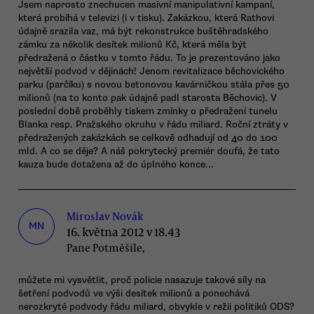
Jsem naprosto znechucen masivní manipulativní kampaní,
která probíhá v televizi (i v tisku). Zakázkou, která Rathovi
údajně srazila vaz, má být rekonstrukce buštěhradského
zámku za několik desítek milionů Kč, která měla být
předražená o částku v tomto řádu. To je prezentováno jako
největší podvod v dějinách! Jenom revitalizace běchovického
parku (parčíku) s novou betonovou kavárničkou stála přes 50
milionů (na to konto pak údajně padl starosta Běchovic). V
poslední době proběhly tiskem zmínky o předražení tunelu
Blanka resp. Pražského okruhu v řádu miliard. Roční ztráty v
předražených zakázkách se celkově odhadují od 40 do 100
mld. A co se děje? A náš pokrytecký premiér doufá, že tato
kauza bude dotažena až do úplného konce...
Miroslav Novák
MN
16. května 2012 v 18.43
Pane Potměšile,
můžete mi vysvětlit, proč policie nasazuje takové síly na
šetření podvodů ve výši desítek milionů a ponechává
nerozkryté podvody řádu miliard, obvykle v režii politiků ODS?