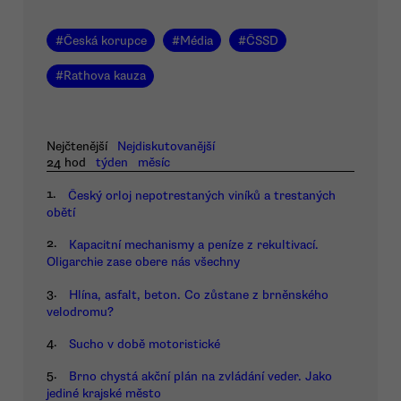
#
Česká korupce
#
Média
#
ČSSD
#
Rathova kauza
Nejčtenější
Nejdiskutovanější
24 hod
týden
měsíc
1.
Český orloj nepotrestaných viníků a trestaných
obětí
2.
Kapacitní mechanismy a peníze z rekultivací.
Oligarchie zase obere nás všechny
3.
Hlína, asfalt, beton. Co zůstane z brněnského
velodromu?
4.
Sucho v době motoristické
5.
Brno chystá akční plán na zvládání veder. Jako
jediné krajské město