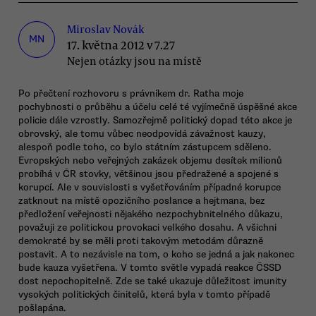
Miroslav Novák
MN
17. května 2012 v 7.27
Nejen otázky jsou na místě
Po přečtení rozhovoru s právníkem dr. Ratha moje
pochybnosti o průběhu a účelu celé té vyjímečně úspěšné akce
policie dále vzrostly. Samozřejmě politický dopad této akce je
obrovský, ale tomu vůbec neodpovídá závažnost kauzy,
alespoň podle toho, co bylo státním zástupcem sděleno.
Evropských nebo veřejných zakázek objemu desítek milionů
probíhá v ČR stovky, většinou jsou předražené a spojené s
korupcí. Ale v souvislosti s vyšetřováním případné korupce
zatknout na místě opozičního poslance a hejtmana, bez
předložení veřejnosti nějakého nezpochybnitelného důkazu,
považuji ze politickou provokaci velkého dosahu. A všichni
demokraté by se měli proti takovým metodám důrazně
postavit. A to nezávisle na tom, o koho se jedná a jak nakonec
bude kauza vyšetřena. V tomto světle vypadá reakce ČSSD
dost nepochopitelně. Zde se také ukazuje důležitost imunity
vysokých politických činitelů, která byla v tomto případě
pošlapána.