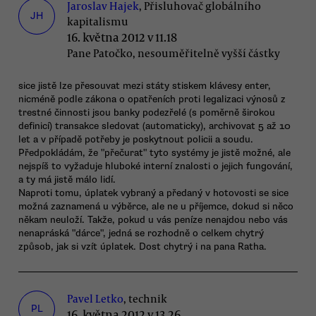
Jaroslav Hajek
, Přisluhovač globálního
JH
kapitalismu
16. května 2012 v 11.18
Pane Patočko, nesouměřitelně vyšší částky
sice jistě lze přesouvat mezi státy stiskem klávesy enter,
nicméně podle zákona o opatřeních proti legalizaci výnosů z
trestné činnosti jsou banky podezřelé (s poměrně širokou
definicí) transakce sledovat (automaticky), archivovat 5 až 10
let a v případě potřeby je poskytnout policii a soudu.
Předpokládám, že "přečurat" tyto systémy je jistě možné, ale
nejspíš to vyžaduje hluboké interní znalosti o jejich fungování,
a ty má jistě málo lidí.
Naproti tomu, úplatek vybraný a předaný v hotovosti se sice
možná zaznamená u výběrce, ale ne u příjemce, dokud si něco
někam neuloží. Takže, pokud u vás peníze nenajdou nebo vás
nenapráská "dárce", jedná se rozhodně o celkem chytrý
způsob, jak si vzít úplatek. Dost chytrý i na pana Ratha.
Pavel Letko
, technik
PL
16. května 2012 v 13.26