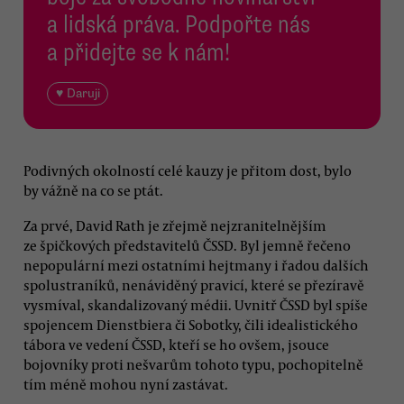
a lidská práva. Podpořte nás
a přidejte se k nám!
♥ Daruji
Podivných okolností celé kauzy je přitom dost, bylo
by vážně na co se ptát.
Za prvé, David Rath je zřejmě nejzranitelnějším
ze špičkových představitelů ČSSD. Byl jemně řečeno
nepopulární mezi ostatními hejtmany i řadou dalších
spolustraníků, nenáviděný pravicí, které se přezíravě
vysmíval, skandalizovaný médii. Uvnitř ČSSD byl spíše
spojencem Dienstbiera či Sobotky, čili idealistického
tábora ve vedení ČSSD, kteří se ho ovšem, jsouce
bojovníky proti nešvarům tohoto typu, pochopitelně
tím méně mohou nyní zastávat.