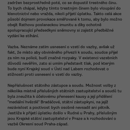
zadržen bezprostředně poté, co se dopustil trestného činu.
To bych chápal, kdyby tímto trestným činem bylo vloupání do
klenotnictví nebo vražda, nikoli přijetí úplatku. Takto celá akce
působí dojmem provokace směřované k tomu, aby bylo možno
obejít Rathovu poslaneckou imunitu a díky ochotně
spolupracující předsedkyni sněmovny si zajistit předběžné
vydání ke stíhání.
Vazba. Neznáme zatím usnesení o vzetí do vazby, avšak už
fakt, že místo aby obviněného přivezli k soudu, soudce přijel
za ním na policii, budí značné rozpaky. V existenci vazebních
důvodů nevěřím, zato si umím představit tlak, pod kterým
bude nyní Krajský soud v Ústí nad Labem rozhodovat o
stížnosti proti usnesení o vzetí do vazby.
Nepříslušnost státního zástupce a soudu. Možnost volby z
několika místně příslušných státních zastupitelství a soudů tu
byla zneužita k účelovému přenesení kausy a její přidělení
"mediální hvězdě" Bradáčové, státní zástupkyni, na jejíž
nezávislost a poctivost bych osobně nevsadil ani pětník.
Jestliže k přijetí úplatku došlo v Rudné u Prahy, příslušným
jsou Krajské státní zastupitelství v Praze a k rozhodování o
vazbě Okresní soud Praha-západ.