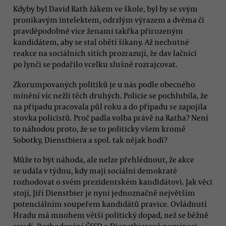
Kdyby byl David Rath žákem ve škole, byl by se svým
pronikavým intelektem, odrzlým výrazem a dvěma či
pravděpodobně více ženami takřka přirozeným
kandidátem, aby se stal obětí šikany. Až nechutné
reakce na sociálních sítích prozrazují, že dav lačnící
po lynči se podařilo vcelku slušně rozrajcovat.
Zkorumpovaných politiků je u nás podle obecného
mínění víc nežli těch druhých. Policie se pochlubila, že
na případu pracovala půl roku a do případu se zapojila
stovka policistů. Proč padla volba právě na Ratha? Není
to náhodou proto, že se to politicky všem kromě
Sobotky, Dienstbiera a spol. tak nějak hodí?
Může to být náhoda, ale nelze přehlédnout, že akce
se udála v týdnu, kdy mají sociální demokraté
rozhodovat o svém prezidentském kandidátovi. Jak věci
stojí, Jiří Dienstbier je nyní jednoznačně největším
potenciálním soupeřem kandidátů pravice. Ovládnutí
Hradu má mnohem větší politický dopad, než se běžně
soudí. Rozhodování ČSSD o Dienstbierově nominaci