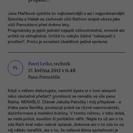
Jana Maříková vystihla to nejbolestnější a asi i nejpodstatnější:
Sobotka a Hašek se zachovali vůči Rathovi stejně uboze jako
vůči Paroubkovi před dvěma lety.
Pragmaticky je jejich jednání nejspíš zdůvodnitelné, mravně ale
určitě ne obhajitelné. Určitě tu nebylo žádné "nebezpečí z
prodlení". Proto je označení zbabělost jediné správné.
Pavel Letko
, technik
PL
17. května 2012 v 11.48
Pane Potměšile
Když o něčem diskutujete, nemohl byste si o tom alespoň
něco skutečně přečíst? 30milionů se nenašlo ve vile pana
Ratha. NENAŠLO. Článek Jakuba Patočky i můj příspěvek - a
třeba pana Ševčíka, poukazují právě na různé nesrovnalosti,
dezinformace a mediální bubliny. V tomto režimu, v této době,
se nedá policii, soudům či politikům věřit. Nejde tu už ani o to
zda Rath bral nebo nebral úplatek, dokonce ani o to zda to na
něj někdo narafičil, ale o to, že celkové klima společnosti je