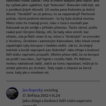
nedovedli vůbec zastat? Aniž si ověřili alespoň jeho názor, aniž
by vyčkali jaho vyjádření, byli "šokováni". Šokováni měli být, ale
z poněkud jiných důvodů. Už osoba pana Kubiceho je dobrý
důvod. "Osvědčil" se už jednou, to se nepamatují? Horlivost
policie, různé podivné okolnosti - to by byla slušná munice.
Místo toho ho trestají první, ruku v ruce s novináři pan
Kalousek se jim směje v přímém přenosu. Tento národ, podle
reakcí pod různými články, cítí, že tady něco smrdí, bez
ohledu, zda je Rath vinen či ne, mluví o "drobných" ve srovnání
s Vondrou, Drobilem i samotným Kalouskem, této hlavě notně
zapáchající ryby korupce v českém státě. Jak to, že stejný
instinkt a kuráž neprojevil pan Sobotka? Jako chlapi a budoucí
lídři státu naprosto propadli. Všichni přece vědí, že na korupci
se podílí i soc.dem., byť řejmě v rozdílu řádů. Po Ráthovi
mohou následovat další. Jestli se tomu nepostaví, může je to
smést jednoho po druhém. Tady nejde o zbavení se černé
ovce, tady jde o mnohem víc.
Jan Kopecký
, sociolog
17. května 2012 v 11.24
Jako chlapi a budoucí lídři státu naprosto
propadli...