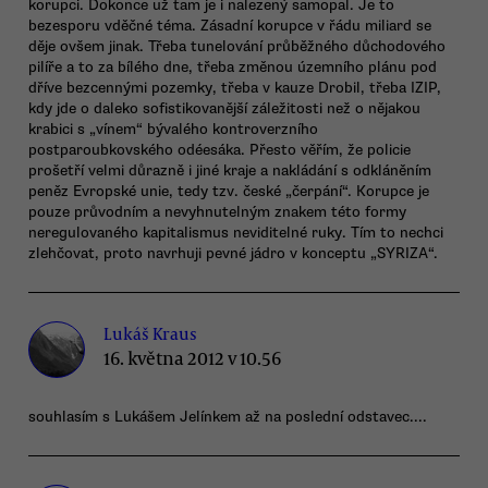
korupci. Dokonce už tam je i nalezený samopal. Je to
bezesporu vděčné téma. Zásadní korupce v řádu miliard se
děje ovšem jinak. Třeba tunelování průběžného důchodového
pilíře a to za bílého dne, třeba změnou územního plánu pod
dříve bezcennými pozemky, třeba v kauze Drobil, třeba IZIP,
kdy jde o daleko sofistikovanější záležitosti než o nějakou
krabici s „vínem“ bývalého kontroverzního
postparoubkovského odéesáka. Přesto věřím, že policie
prošetří velmi důrazně i jiné kraje a nakládání s odkláněním
peněz Evropské unie, tedy tzv. české „čerpání“. Korupce je
pouze průvodním a nevyhnutelným znakem této formy
neregulovaného kapitalismus neviditelné ruky. Tím to nechci
zlehčovat, proto navrhuji pevné jádro v konceptu „SYRIZA“.
Lukáš Kraus
16. května 2012 v 10.56
souhlasím s Lukášem Jelínkem až na poslední odstavec....