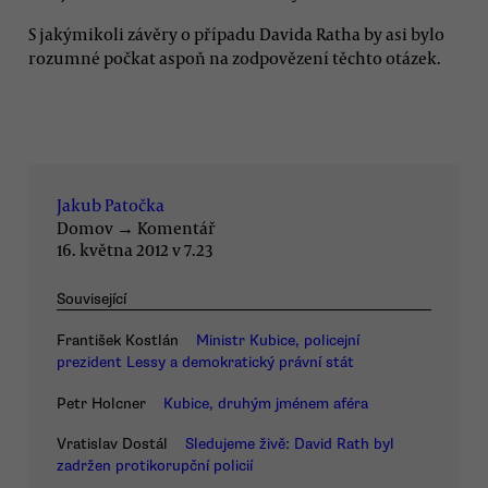
S jakýmikoli závěry o případu Davida Ratha by asi bylo
rozumné počkat aspoň na zodpovězení těchto otázek.
Jakub Patočka
Domov
→
Komentář
16. května 2012 v 7.23
Související
František Kostlán
Ministr Kubice, policejní
prezident Lessy a demokratický právní stát
Petr Holcner
Kubice, druhým jménem aféra
Vratislav Dostál
Sledujeme živě: David Rath byl
zadržen protikorupční policií