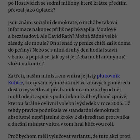
po Hostivicích se sedmi miliony, které krátce předtím
převzal jako úplatek?
Jsou známi sociální demokraté, o nichž by taková
informace nakonec příliš nepřekvapila. Moulové
a bezzásadoví. Ale David Rath? Možná žádné velké
zásady, ale moula? On si snad ty peníze chtěl zašít doma
do peřiny? Nebo se s nimi druhý den hodlal stavit
v bance a poptat se, jak by si je třeba mohl anonymně
vložit na konto?
Za třetí, naším ministrem vnitra je jistý
plukovník
Kubice
, který sám by možná měl ve zdravých poměrech
dost co vysvětlovat před soudem a možná by od něj
mohl odejít aspoň s podmínkou kvůli vylhané zprávě,
kterou fatálně ovlivnil volební výsledek v roce 2006. Už
tehdy pravice podnikala ve standardní demokracií
absolutně nepřijatelné kroky k diskreditaci protivníka
a dnešní ministr vnitra v tom hrál klíčovou roli.
Proč bychom měli vylučovat variantu, že tuto akci proti