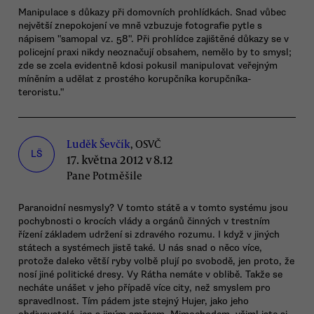
Manipulace s důkazy při domovních prohlídkách. Snad vůbec
největší znepokojení ve mně vzbuzuje fotografie pytle s
nápisem "samopal vz. 58". Při prohlídce zajištěné důkazy se v
policejní praxi nikdy neoznačují obsahem, nemělo by to smysl;
zde se zcela evidentně kdosi pokusil manipulovat veřejným
míněním a udělat z prostého korupčníka korupčníka-
teroristu."
Luděk Ševčík
, OSVČ
LŠ
17. května 2012 v 8.12
Pane Potměšile
Paranoidní nesmysly? V tomto státě a v tomto systému jsou
pochybnosti o krocích vlády a orgánů činných v trestním
řízení základem udržení si zdravého rozumu. I když v jiných
státech a systémech jistě také. U nás snad o něco více,
protože daleko větší ryby volbě plují po svobodě, jen proto, že
nosí jiné politické dresy. Vy Rátha nemáte v oblibě. Takže se
necháte unášet v jeho případě více city, než smyslem pro
spravedlnost. Tím pádem jste stejný Hujer, jako jeho