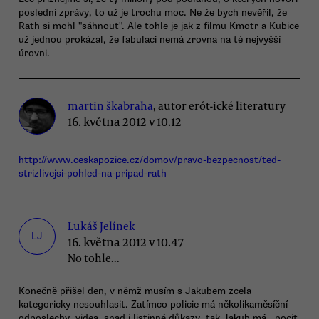
poslední zprávy, to už je trochu moc. Ne že bych nevěřil, že
Rath si mohl "sáhnout". Ale tohle je jak z filmu Kmotr a Kubice
už jednou prokázal, že fabulaci nemá zrovna na té nejvyšší
úrovni.
martin škabraha
, autor erót-ické literatury
16. května 2012 v 10.12
http://www.ceskapozice.cz/domov/pravo-bezpecnost/ted-
strizlivejsi-pohled-na-pripad-rath
Lukáš Jelínek
LJ
16. května 2012 v 10.47
No tohle...
Konečně přišel den, v němž musím s Jakubem zcela
kategoricky nesouhlasit. Zatímco policie má několikaměsíční
odposlechy, videa, snad i listinné důkazy, tak Jakub má...pocit.