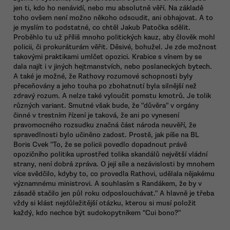
jen ti, kdo ho nenávidí, nebo mu absolutně věří. Na základě
toho ovšem není možno někoho odsoudit, ani obhajovat. A to
je myslím to podstatné, co chtěl Jakub Patočka sdělit.
Proběhlo tu už příliš mnoho politických kauz, aby člověk mohl
policii, či prokuráturám věřit. Děsivé, bohužel. Je zde možnost
takovými praktikami umlčet opozici. Krabice s vínem by se
dala najít i v jiných hejtmanstvích, nebo poslaneckých bytech.
A také je možné, že Rathovy rozumové schopnosti byly
přeceňovány a jeho touha po zbohatnutí byla silnější než
zdravý rozum. A nelze také vyloučit pomstu kmotrů. Je tolik
různých variant. Smutné však bude, že "důvěra" v orgány
činné v trestním řízení je taková, že ani po vynesení
pravomocného rozsudku značná část národa neuvěří, že
spravedlnosti bylo učiněno zadost. Prostě, jak píše na BL
Boris Cvek "To, že se policii povedlo dopadnout právě
opozičního politika uprostřed tolika skandálů největší vládní
strany, není dobrá zpráva. O její síle a nezávislosti by mnohem
více svědčilo, kdyby to, co provedla Rathovi, udělala nějakému
významnému ministrovi. A souhlasím s Randákem, že by v
zásadě stačilo jen půl roku odposlouchávat." A hlavně je třeba
vždy si klást nejdůležitější otázku, kterou si musí položit
každý, kdo nechce být sudokopytníkem "Cui bono?"