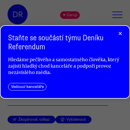
DR
♥ Daruji
×
Staňte se součástí týmu Deníku
Referendum
Vrtěti Rathem?
Hledáme pečlivého a samostatného člověka, který
Jakub Patočka
zajistí hladký chod kanceláře a podpoří provoz
nezávislého média.
V případu údajné korupce středočeského
hejtmana a poslance Davida Ratha je toho příliš
podivného, než abychom byli ochotni bez
Vedoucí kanceláře
dalšího uvěřit policejní verzi.
Zkopírovat odkaz
Vytisknout