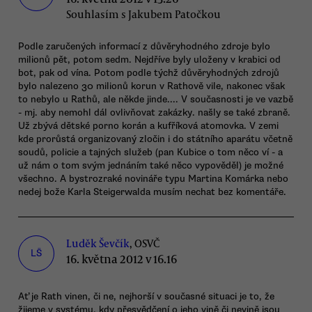
Souhlasím s Jakubem Patočkou
Podle zaručených informací z důvěryhodného zdroje bylo
milionů pět, potom sedm. Nejdříve byly uloženy v krabici od
bot, pak od vína. Potom podle týchž důvěryhodných zdrojů
bylo nalezeno 30 milionů korun v Rathově vile, nakonec však
to nebylo u Rathů, ale někde jinde.... V současnosti je ve vazbě
- mj. aby nemohl dál ovlivňovat zakázky. našly se také zbraně.
Už zbývá dětské porno korán a kufříková atomovka. V zemi
kde prorůstá organizovaný zločin i do státního aparátu včetně
soudů, policie a tajných služeb (pan Kubice o tom něco ví - a
už nám o tom svým jednáním také něco vypověděl) je možné
všechno. A bystrozraké novináře typu Martina Komárka nebo
nedej bože Karla Steigerwalda musím nechat bez komentáře.
Luděk Ševčík
, OSVČ
LŠ
16. května 2012 v 16.16
Ať je Rath vinen, či ne, nejhorší v současné situaci je to, že
žijeme v systému, kdy přesvědčení o jeho vině či nevině jsou