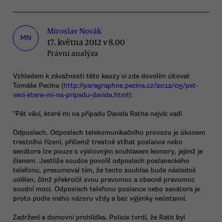
Miroslav Novák
MN
17. května 2012 v 8.00
Právní analýza
Vzhledem k závažnosti této kauzy si zde dovolím citovat
Tomáše Pecinu (
http://paragraphos.pecina.cz/2012/05/pet-
veci-ktere-mi-na-pripadu-davida.html):
"Pět věcí, které mi na případu Davida Ratha nejvíc vadí
Odposlech. Odposlech telekomunikačního provozu je úkonem
trestního řízení, přičemž trestně stíhat poslance nebo
senátora lze pouze s výslovným souhlasem komory, jejímž je
členem. Jestliže soudce povolil odposlech poslaneckého
telefonu, presumoval tím, že tento souhlas bude následně
udělen, čímž překročil svou pravomoc a obecně pravomoc
soudní moci. Odposlech telefonu poslance nebo senátora je
proto podle mého názoru vždy a bez výjimky neústavní.
Zadržení a domovní prohlídka. Policie tvrdí, že Rath byl