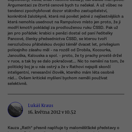
Argumentaci ze čtvrté cenové bych tu nečekal. A už vůbec ne
tendenci zpochybňovat dozor státního zastupitelství,
konkrétně žalobkyně, která má pověst jedné z nejčestnějších a
která nemohla usednout na Rampulovo místo jen proto, že ji
modří kmotři pokládají za prodlouženou ruku ČSSD. Pak už
jen pro pořádek: krabici s penězi dostal od paní ředitelky
Pancové, členky předsednictva ČSSD, se kterou tvoří
nerozlučnou přátelskou dvojici téměř dvacet let, privilegium
policejního zásahu měl - na rozdíl od Drobila, Kocourka,
Janouška, Kalouska a spol. - proto, že ty prachy prostě držel
v ruce, a tak by se dalo pokračovat... Nic to nemění na tom, že
politický boj je u nás ostrý a že v Rathovi nejspíš skončí
inteligentní, renesanční člověk, kterého mám léta osobně
rád... Ovšem kritické myšlení bychom neměli používat
selektivně.
Lukáš Kraus
16. května 2012 v 10.52
Kauza „Rath“ přesně naplňuje ty maloměšťácké představy o