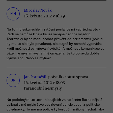
Miroslav Novák
MN
16. května 2012 v 16.29
Na tom bleskurychlém zatčení poslance mi vadí jedna věc -
Rath se nemůže k celé kauze veřejně osobně vyjádřit.
Teoreticky by se mohl nechat převézt do parlamentu (pokud
by mu to ale bylo povoleno), ale stejně by nemohl vypovídat
kvůli možnosti ovlivňování svědků. A možnost komunikace ve
vězení je myslím významně omezena. Je to opravdu dobře
vymyšleno. Nebo se mýlím?
Jan Potměšil
, právník - státní správa
JP
16. května 2012 v 18.03
Paranoidní nesmysly
Na podobných textech, hledajících za zatčením Ratha nějaké
spiknutí, mě nejvíc štve obviňování policie apod. z politické
objednávky. To mu má policie ty korupční miliony nechat, aby