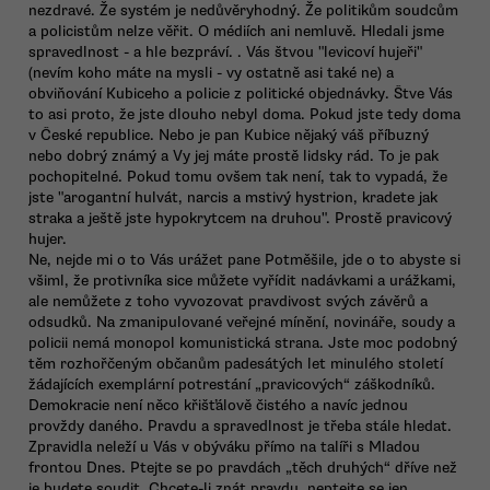
nezdravé. Že systém je nedůvěryhodný. Že politikům soudcům
a policistům nelze věřit. O médiích ani nemluvě. Hledali jsme
spravedlnost - a hle bezpráví. . Vás štvou "levicoví hujeři"
(nevím koho máte na mysli - vy ostatně asi také ne) a
obviňování Kubiceho a policie z politické objednávky. Štve Vás
to asi proto, že jste dlouho nebyl doma. Pokud jste tedy doma
v České republice. Nebo je pan Kubice nějaký váš příbuzný
nebo dobrý známý a Vy jej máte prostě lidsky rád. To je pak
pochopitelné. Pokud tomu ovšem tak není, tak to vypadá, že
jste "arogantní hulvát, narcis a mstivý hystrion, kradete jak
straka a ještě jste hypokrytcem na druhou". Prostě pravicový
hujer.
Ne, nejde mi o to Vás urážet pane Potměšile, jde o to abyste si
všiml, že protivníka sice můžete vyřídit nadávkami a urážkami,
ale nemůžete z toho vyvozovat pravdivost svých závěrů a
odsudků. Na zmanipulované veřejné mínění, novináře, soudy a
policii nemá monopol komunistická strana. Jste moc podobný
těm rozhořčeným občanům padesátých let minulého století
žádajících exemplární potrestání „pravicových“ záškodníků.
Demokracie není něco křišťálově čistého a navíc jednou
provždy daného. Pravdu a spravedlnost je třeba stále hledat.
Zpravidla neleží u Vás v obýváku přímo na talíři s Mladou
frontou Dnes. Ptejte se po pravdách „těch druhých“ dříve než
je budete soudit. Chcete-li znát pravdu, neptejte se jen