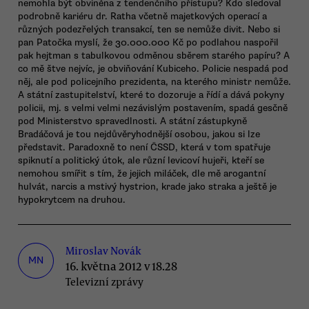
nemohla být obviněna z tendenčního přístupu? Kdo sledoval
podrobně kariéru dr. Ratha včetně majetkových operací a
různých podezřelých transakcí, ten se nemůže divit. Nebo si
pan Patočka myslí, že 30.000.000 Kč po podlahou naspořil
pak hejtman s tabulkovou odměnou sběrem starého papíru? A
co mě štve nejvíc, je obviňování Kubiceho. Policie nespadá pod
něj, ale pod policejního prezidenta, na kterého ministr nemůže.
A státní zastupitelství, které to dozoruje a řídí a dává pokyny
policii, mj. s velmi velmi nezávislým postavením, spadá gesčně
pod Ministerstvo spravedlnosti. A státní zástupkyně
Bradáčová je tou nejdůvěryhodnější osobou, jakou si lze
představit. Paradoxně to není ČSSD, která v tom spatřuje
spiknutí a politický útok, ale různí levicoví hujeři, kteří se
nemohou smířit s tím, že jejich miláček, dle mě arogantní
hulvát, narcis a mstivý hystrion, krade jako straka a ještě je
hypokrytcem na druhou.
Miroslav Novák
MN
16. května 2012 v 18.28
Televizní zprávy