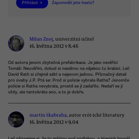
Přihlásit →
Zapomněli jste heslo?
Milan Znoj
, univerzitní učitel
16. května 2012 v 8.46
Od autora jenom zbytečná prefabrikace. Je jako nevěřící
Tomáš: Neuvěřím, dokud si nesáhnu na nějakou tu krabici. Leč
David Rath si zřejmě sáhl a nejenom jednou. Příznačný detail
pro úvahy J.P. Ptá se: Proč si policie vybrala Ratha? Jenomže
policie si Ratha nevybrala, prostě se jí zadařilo. Nedaří se jí
vždy, ale tentokráte ano, a to je dobře.
martin škabraha
, autor erót-ické literatury
16. května 2012 v 9.04
Leč přiznejme si, že ty milióny pod podlahou, o kterých hovoří