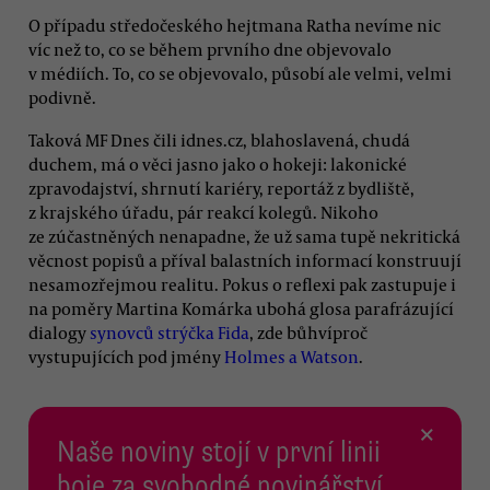
O případu středočeského hejtmana Ratha nevíme nic
víc než to, co se během prvního dne objevovalo
v médiích. To, co se objevovalo, působí ale velmi, velmi
podivně.
Taková MF Dnes čili idnes.cz, blahoslavená, chudá
duchem, má o věci jasno jako o hokeji: lakonické
zpravodajství, shrnutí kariéry, reportáž z bydliště,
z krajského úřadu, pár reakcí kolegů. Nikoho
ze zúčastněných nenapadne, že už sama tupě nekritická
věcnost popisů a příval balastních informací konstruují
nesamozřejmou realitu. Pokus o reflexi pak zastupuje i
na poměry Martina Komárka ubohá glosa parafrázující
dialogy
synovců strýčka Fida
, zde bůhvíproč
vystupujících pod jmény
Holmes a Watson
.
×
Naše noviny stojí v první linii
boje za svobodné novinářství