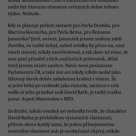
mělo být hlavním tématem veřejných debat tohoto
týdne. Nebude.
Kdy se plánuje policie zastavit pro Pavla Drobila, pro
Martina Kocourka, pro Pavla Béma, pro Romana
Janouška? Jistě, ovšem, Janoušek jenom málem zabil
člověka, ve vazbě nebyl, neboť svědky by přece on, vzor
všech ctností, nikdy neovlivňoval, a tak dnes už víme, že
onu paní přizabil z těch nejčistších pohnutek, dělal
totiž jenom místo sanitce. Navíc není poslancem
Parlamentu ČR, a také mu asi nikdy nikdo nedal jako
šikovný dárek dobře zabalenou krabici s vínem. Že
si ještě běhá po svobodě jako čamrda, zatímco v cele
vedle té jeho prázdné sedí David Rath, je tudíž vcelku
jasné. Aspoň Watsonům v MFD.
Za druhé, nikdo soudný asi nehodlá tvrdit, že charakter
David Ratha je přehlídkou výstavních vlastností;
přitom skoro každý uzná, že jednu přinejmenším
neutrální vlastnost má: je neobyčejně chytrý, někdo