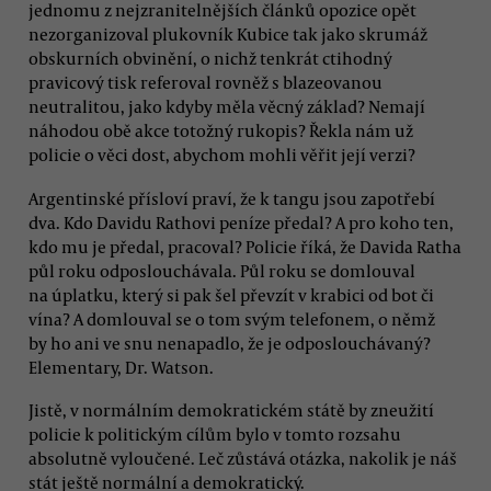
jednomu z nejzranitelnějších článků opozice opět
nezorganizoval plukovník Kubice tak jako skrumáž
obskurních obvinění, o nichž tenkrát ctihodný
pravicový tisk referoval rovněž s blazeovanou
neutralitou, jako kdyby měla věcný základ? Nemají
náhodou obě akce totožný rukopis? Řekla nám už
policie o věci dost, abychom mohli věřit její verzi?
Argentinské přísloví praví, že k tangu jsou zapotřebí
dva. Kdo Davidu Rathovi peníze předal? A pro koho ten,
kdo mu je předal, pracoval? Policie říká, že Davida Ratha
půl roku odposlouchávala. Půl roku se domlouval
na úplatku, který si pak šel převzít v krabici od bot či
vína? A domlouval se o tom svým telefonem, o němž
by ho ani ve snu nenapadlo, že je odposlouchávaný?
Elementary, Dr. Watson.
Jistě, v normálním demokratickém státě by zneužití
policie k politickým cílům bylo v tomto rozsahu
absolutně vyloučené. Leč zůstává otázka, nakolik je náš
stát ještě normální a demokratický.