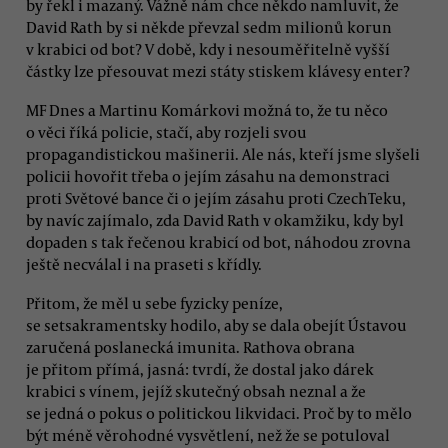
by řekl i mazaný. Vážně nám chce někdo namluvit, že
David Rath by si někde převzal sedm milionů korun
v krabici od bot? V době, kdy i nesouměřitelně vyšší
částky lze přesouvat mezi státy stiskem klávesy enter?
MF Dnes a Martinu Komárkovi možná to, že tu něco
o věci říká policie, stačí, aby rozjeli svou
propagandistickou mašinerii. Ale nás, kteří jsme slyšeli
policii hovořit třeba o jejím zásahu na demonstraci
proti Světové bance či o jejím zásahu proti CzechTeku,
by navíc zajímalo, zda David Rath v okamžiku, kdy byl
dopaden s tak řečenou krabicí od bot, náhodou zrovna
ještě necválal i na praseti s křídly.
Přitom, že měl u sebe fyzicky peníze,
se setsakramentsky hodilo, aby se dala obejít Ústavou
zaručená poslanecká imunita. Rathova obrana
je přitom přímá, jasná: tvrdí, že dostal jako dárek
krabici s vínem, jejíž skutečný obsah neznal a že
se jedná o pokus o politickou likvidaci. Proč by to mělo
být méně věrohodné vysvětlení, než že se potuloval