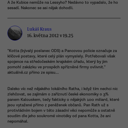
A že Kubice nemůže na Lessyho? Nedávno to vypadalo, že ho
sesadí. Nakonec se asi nějak dohodli.
Lukáš Kraus
16. května 2012 v 19.25
"Kotta (bývalý poslanec ODS) a Pancovou policie označuje za
klíčové postavy, které celý plán vymyslely. Potřebovali však
spojence na středočeském krajském úřadu, který by jim
pomohl zakázku ve prospěch spřízněné firmy ovlivnit."
aktuálně.cz přímo ze spisu...
Daleko víc než nějakého lokálního Ratha, i když tím nechci nic
zlehčovat, se zajímám o zaříznutí české ekonomiky o 3%
panem Kalouskem, tedy fakticky o nějakých 100 miliard, které
jsou vytažené přímo z peněženek občanů. Pan Rath už s
protivládním bojem v této zásadní věci nepomůže a ostatně
soudím dle jeho soukromé vinotéky od pana Kotta, že ani
nepomáhal.