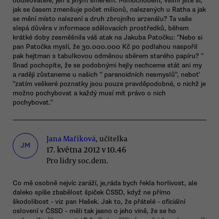
obdivovatelé, jen s jiným směrem. Mimochodem, všiml jste si,
jak se časem zmenšuje počet milionů, nalezených u Ratha a jak
se mění místo nalezení a druh zbrojního arzenálu? Ta vaše
slepá důvěra v informace sdělovacích prostředků, během
krátké doby zesměšnila váš atak na Jakuba Patočku: "Nebo si
pan Patočka myslí, že 30.000.000 Kč po podlahou naspořil
pak hejtman s tabulkovou odměnou sběrem starého papíru? "
Snad pochopíte, že se podobnými hejly nechceme stát ani my
a raději zůstaneme u našich " paranoidních nesmyslů", neboť
"zatím veškeré poznatky jsou pouze pravděpodobné, o nichž je
možno pochybovat a každý musí mít právo o nich
pochybovat."
Jana Maříková
, učitelka
JM
17. května 2012 v 10.46
Pro lídry soc.dem.
Co mě osobně nejvíc zaráží, je,ráda bych řekla horlivost, ale
daleko spíše zbabělost špiček ČSSD, když ne přímo
škodolibost - viz pan Hašek. Jak to, že přátelé - oficiální
oslovení v ČSSD - měli tak jasno o jeho vině, že se ho