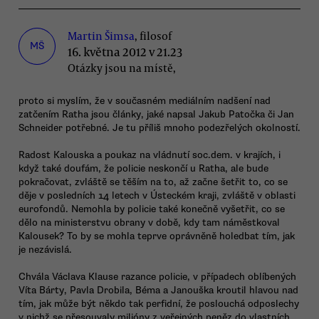
Martin Šimsa
, filosof
MŠ
16. května 2012 v 21.23
Otázky jsou na místě,
proto si myslím, že v současném mediálním nadšení nad
zatčením Ratha jsou články, jaké napsal Jakub Patočka či Jan
Schneider potřebné. Je tu příliš mnoho podezřelých okolností.
Radost Kalouska a poukaz na vládnutí soc.dem. v krajích, i
když také doufám, že policie neskončí u Ratha, ale bude
pokračovat, zvláště se těším na to, až začne šetřit to, co se
děje v posledních 14 letech v Ústeckém kraji, zvláště v oblasti
eurofondů. Nemohla by policie také konečně vyšetřit, co se
dělo na ministerstvu obrany v době, kdy tam náměstkoval
Kalousek? To by se mohla teprve oprávněně holedbat tím, jak
je nezávislá.
Chvála Václava Klause razance policie, v případech oblíbených
Víta Bárty, Pavla Drobila, Béma a Janouška kroutil hlavou nad
tím, jak může být někdo tak perfidní, že poslouchá odposlechy
v nichž se přesouvaly milióny z veřejných peněz do vlastních