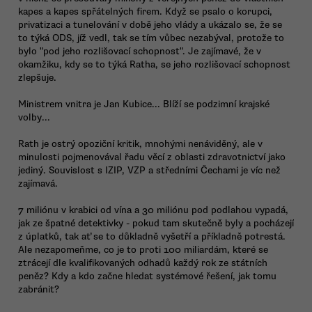
kapes a kapes spřátelných firem. Když se psalo o korupci,
privatizaci a tunelování v době jeho vlády a ukázalo se, že se
to týká ODS, jíž vedl, tak se tím vůbec nezabýval, protože to
bylo "pod jeho rozlišovací schopnost". Je zajímavé, že v
okamžiku, kdy se to týká Ratha, se jeho rozlišovací schopnost
zlepšuje.
Ministrem vnitra je Jan Kubice... Blíží se podzimní krajské
volby...
Rath je ostrý opoziční kritik, mnohými nenáviděný, ale v
minulosti pojmenovával řadu věcí z oblasti zdravotnictví jako
jediný. Souvislost s IZIP, VZP a středními Čechami je víc než
zajímavá.
7 miliónu v krabici od vína a 30 miliónu pod podlahou vypadá,
jak ze špatné detektivky - pokud tam skutečně byly a pocházejí
z úplatků, tak ať se to důkladně vyšetří a příkladně potrestá.
Ale nezapomeňme, co je to proti 100 miliardám, které se
ztrácejí dle kvalifikovaných odhadů každý rok ze státních
peněz? Kdy a kdo začne hledat systémové řešení, jak tomu
zabránit?