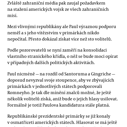
Zvláště zahraniční média pak zaujal požadavkem
na stažení amerických vojsk ze všech zahraničních
misí.
Mezi vlivnými republikány ale Paul výraznou podporu
neměl a s jeho vítězstvím v primárkách nikdo
nepočítal. Přesto dokázal získat více než sto volitelů.
Podle pozorovatelů se nyní zaměří na konsolidaci
vlastního stranického křídla, o něž se bude moci opírat
v případných dalších politických aktivitách.
Paul nicméně — na rozdíl od Santoruma a Gingriche —
doposud nevyzval svoje stoupence, aby ve zbývajících
primárkách v jednotlivých státech podporovali
Romneyho. Je tak dle mínění znalců možné, že ještě
několik volitelů získá, aniž bude o jejich hlasy usilovat.
Formálně je totiž Paulova kandidatura stále platná.
Republikánské prezidentské primárky se již konaly
v osmatřiceti amerických státech. Hlasovat se má ještě