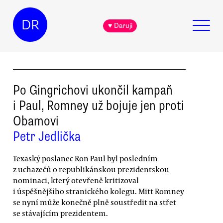
DR
♥ Daruji
Po Gingrichovi ukončil kampaň
i Paul, Romney už bojuje jen proti
Obamovi
Petr Jedlička
Texaský poslanec Ron Paul byl posledním
z uchazečů o republikánskou prezidentskou
nominaci, který otevřeně kritizoval
i úspěšnějšího stranického kolegu. Mitt Romney
se nyní může konečně plně soustředit na střet
se stávajícím prezidentem.