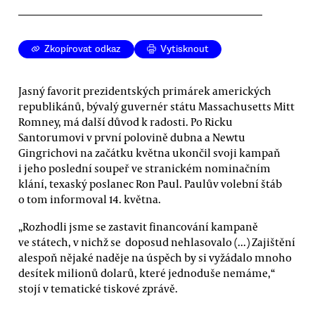
Zkopírovat odkaz
Vytisknout
Jasný favorit prezidentských primárek amerických
republikánů, bývalý guvernér státu Massachusetts Mitt
Romney, má další důvod k radosti. Po Ricku
Santorumovi v první polovině dubna a Newtu
Gingrichovi na začátku května ukončil svoji kampaň
i jeho poslední soupeř ve stranickém nominačním
klání, texaský poslanec Ron Paul. Paulův volební štáb
o tom informoval 14. května.
„Rozhodli jsme se zastavit financování kampaně
ve státech, v nichž se doposud nehlasovalo (...) Zajištění
alespoň nějaké naděje na úspěch by si vyžádalo mnoho
desítek milionů dolarů, které jednoduše nemáme,“
stojí v tematické tiskové zprávě.