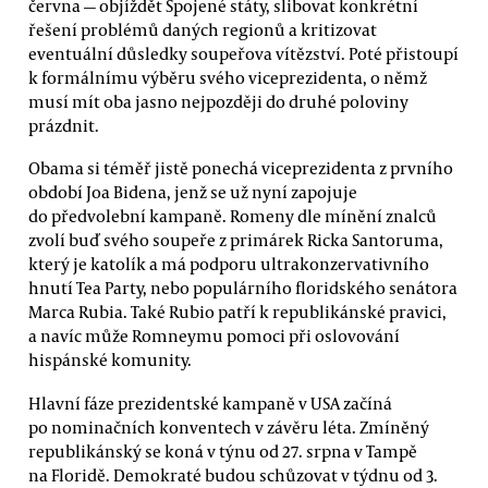
června — objíždět Spojené státy, slibovat konkrétní
řešení problémů daných regionů a kritizovat
eventuální důsledky soupeřova vítězství. Poté přistoupí
k formálnímu výběru svého viceprezidenta, o němž
musí mít oba jasno nejpozději do druhé poloviny
prázdnit.
Obama si téměř jistě ponechá viceprezidenta z prvního
období Joa Bidena, jenž se už nyní zapojuje
do předvolební kampaně. Romeny dle mínění znalců
zvolí buď svého soupeře z primárek Ricka Santoruma,
který je katolík a má podporu ultrakonzervativního
hnutí Tea Party, nebo populárního floridského senátora
Marca Rubia. Také Rubio patří k republikánské pravici,
a navíc může Romneymu pomoci při oslovování
hispánské komunity.
Hlavní fáze prezidentské kampaně v USA začíná
po nominačních konventech v závěru léta. Zmíněný
republikánský se koná v týnu od 27. srpna v Tampě
na Floridě. Demokraté budou schůzovat v týdnu od 3.