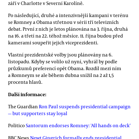
září v Charlotte v Severní Karolíně.
Po následující, druhé a intenzivnější kampani v terénu
se Romney a Obama střetnou v sérii tří televizních
debat. První z nich je letos plánována na 3. října, druhá
na 16. a třetí na 22. téhož měsíce. 11. října budou před
kamerami soupeřit jejich viceprezidenti.
Vlastní prezidentské volby jsou plánovány na 6.
listopadu. Kdyby se volilo už nyní, vyhrál by podle
průzkumů preferencí opět Obama. Rozdíl mezi ním
a Romneym se ale během dubna snížil na 2 až 1,5
procenta hlasů.
Další informace:
The Guardian
Ron Paul suspends presidential campaign
— but supporters stay loyal
Politico
Santorum endorses Romney: 'All hands on deck'
BBC News
Newt Gingrich formally ends presidential