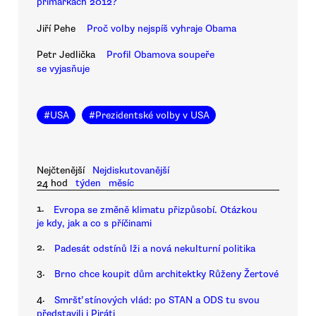
primárkách 2012?
Jiří Pehe
Proč volby nejspíš vyhraje Obama
Petr Jedlička
Profil Obamova soupeře
se vyjasňuje
#
USA
#
Prezidentské volby v USA
Nejčtenější
Nejdiskutovanější
24 hod
týden
měsíc
1.
Evropa se změně klimatu přizpůsobí. Otázkou
je kdy, jak a co s příčinami
2.
Padesát odstínů lži a nová nekulturní politika
3.
Brno chce koupit dům architektky Růženy Žertové
4.
Smršť stínových vlád: po STAN a ODS tu svou
představili i Piráti