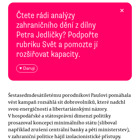
×
Čtete rádi analýzy
zahraničního dění z dílny
Petra Jedličky? Podpořte
rubriku Svět a pomozte jí
rozšiřovat kapacity.
♥ Daruji
Šestasedmdesátiletému porodníkovi Paulovi pomáhala
vést kampaň rozsáhlá sít dobrovolníků, které nadchl
svou energičností a libertariánskými názory.
V hospodářské a státosprávní dimenzi politiky
prosazoval koncepci minimálního státu (sliboval
například zrušení centrální banky a pěti ministerstev),
v zahraniční politice hájil izolacionistické přístupy.