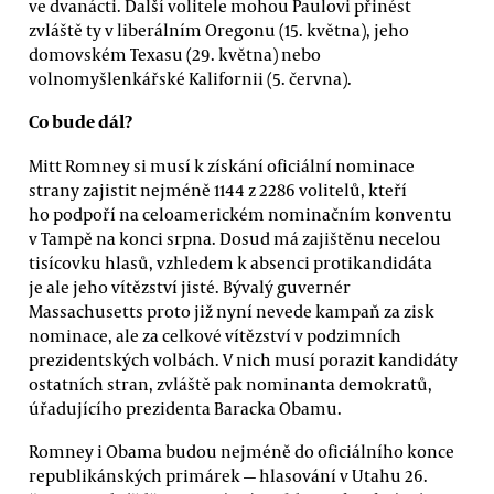
ve dvanácti. Další volitele mohou Paulovi přinést
zvláště ty v liberálním Oregonu (15. května), jeho
domovském Texasu (29. května) nebo
volnomyšlenkářské Kalifornii (5. června).
Co bude dál?
Mitt Romney si musí k získání oficiální nominace
strany zajistit nejméně 1144 z 2286 volitelů, kteří
ho podpoří na celoamerickém nominačním konventu
v Tampě na konci srpna. Dosud má zajištěnu necelou
tisícovku hlasů, vzhledem k absenci protikandidáta
je ale jeho vítězství jisté. Bývalý guvernér
Massachusetts proto již nyní nevede kampaň za zisk
nominace, ale za celkové vítězství v podzimních
prezidentských volbách. V nich musí porazit kandidáty
ostatních stran, zvláště pak nominanta demokratů,
úřadujícího prezidenta Baracka Obamu.
Romney i Obama budou nejméně do oficiálního konce
republikánských primárek — hlasování v Utahu 26.