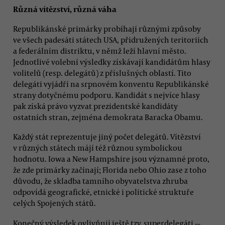
Různá vítězství, různá váha
Republikánské primárky probíhají různými způsoby
ve všech padesáti státech USA, přidružených teritoriích
a federálním distriktu, v němž leží hlavní město.
Jednotlivé volební výsledky získávají kandidátům hlasy
volitelů (resp. delegátů) z příslušných oblastí. Tito
delegáti vyjádří na srpnovém konventu Republikánské
strany dotyčnému podporu. Kandidát s nejvíce hlasy
pak získá právo vyzvat prezidentské kandidáty
ostatních stran, zejména demokrata Baracka Obamu.
Každý stát reprezentuje jiný počet delegátů. Vítězství
v různých státech májí též různou symbolickou
hodnotu. Iowa a New Hampshire jsou významné proto,
že zde primárky začínají; Florida nebo Ohio zase z toho
důvodu, že skladba tamního obyvatelstva zhruba
odpovídá geografické, etnické i politické struktuře
celých Spojených států.
Konečný výsledek ovlivňují ještě tzv. superdelegáti —