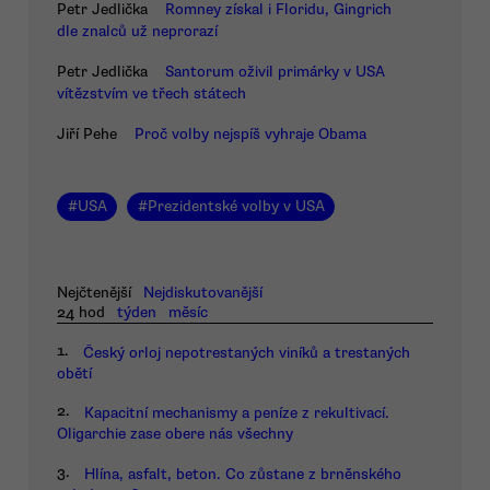
Petr Jedlička
Romney získal i Floridu, Gingrich
dle znalců už neprorazí
Petr Jedlička
Santorum oživil primárky v USA
vítězstvím ve třech státech
Jiří Pehe
Proč volby nejspíš vyhraje Obama
#
USA
#
Prezidentské volby v USA
Nejčtenější
Nejdiskutovanější
24 hod
týden
měsíc
1.
Český orloj nepotrestaných viníků a trestaných
obětí
2.
Kapacitní mechanismy a peníze z rekultivací.
Oligarchie zase obere nás všechny
3.
Hlína, asfalt, beton. Co zůstane z brněnského