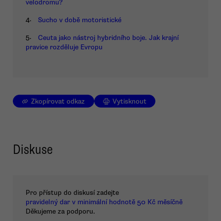
velodromu?
4.
Sucho v době motoristické
5.
Ceuta jako nástroj hybridního boje. Jak krajní
pravice rozděluje Evropu
Zkopírovat odkaz
Vytisknout
Diskuse
Pro přístup do diskusí zadejte
pravidelný dar v minimální hodnotě 50 Kč měsíčně
Děkujeme za podporu.