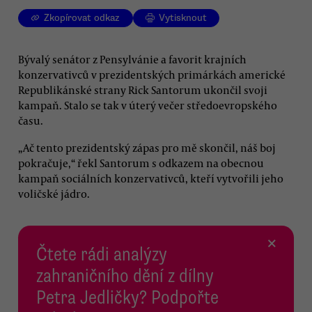
Zkopírovat odkaz
Vytisknout
Bývalý senátor z Pensylvánie a favorit krajních
konzervativců v prezidentských primárkách americké
Republikánské strany Rick Santorum ukončil svoji
kampaň. Stalo se tak v úterý večer středoevropského
času.
„Ač tento prezidentský zápas pro mě skončil, náš boj
pokračuje,“ řekl Santorum s odkazem na obecnou
kampaň sociálních konzervativců, kteří vytvořili jeho
voličské jádro.
×
Čtete rádi analýzy
zahraničního dění z dílny
Petra Jedličky? Podpořte