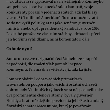
— z outsidera se vypracoval na nejvážnějšího Romneyho
soupeře, vedl poctivou neokázalou kampaň, svoje
konkurenty porazil v jedenácti státech a získal hlasy
více než tří milionů Američanů. To mu umožní vrátit
se do nejvyšší politiky, ať už jako senátor, guvernér,
ministr anebo opět prezidentský kandidát v roce 2016.
Po druhé porážce ve vlastním státě by odcházel s přeci
jen horšími vyhlídkami, míní komentátoři dále.
Co bude nyní?
Santorum ve své rezignační řeči žádného ze soupeřů
nepodpořil, dle znalců však pomohl nejvíce
Romneymu. Ten má dnes vítězství již takřka jisté.
Romney obdržel v dosavadních primárkách
srovnatelnou podporu jako všichni ostatní uchazeči
dohromady. V minulých týdnech se za něj postavili také
dva prominentní členové strany: bývalý guvernér
Floridy a bratr někdejšího prezidenta Jebb Bush a mladý
floridský senátor Maco Rubio, který je považován