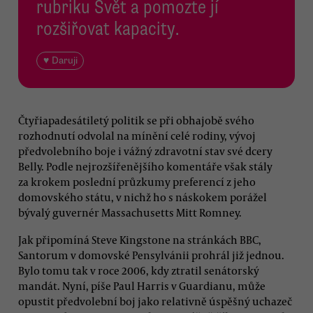
rubriku Svět a pomozte jí
rozšiřovat kapacity.
♥ Daruji
Čtyřiapadesátiletý politik se při obhajobě svého
rozhodnutí odvolal na mínění celé rodiny, vývoj
předvolebního boje i vážný zdravotní stav své dcery
Belly. Podle nejrozšířenějšího komentáře však stály
za krokem poslední průzkumy preferencí z jeho
domovského státu, v nichž ho s náskokem porážel
bývalý guvernér Massachusetts Mitt Romney.
Jak připomíná Steve Kingstone na stránkách BBC,
Santorum v domovské Pensylvánii prohrál již jednou.
Bylo tomu tak v roce 2006, kdy ztratil senátorský
mandát. Nyní, píše Paul Harris v Guardianu, může
opustit předvolební boj jako relativně úspěšný uchazeč