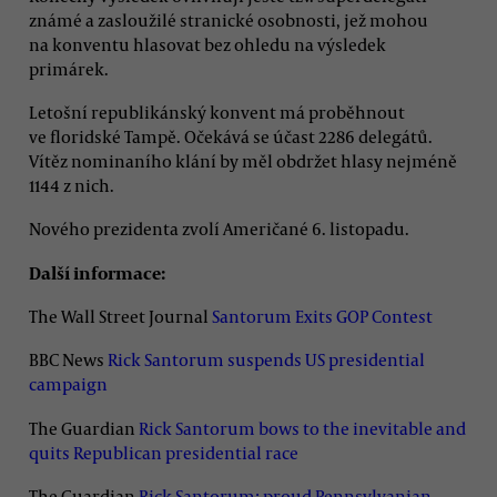
známé a zasloužilé stranické osobnosti, jež mohou
na konventu hlasovat bez ohledu na výsledek
primárek.
Letošní republikánský konvent má proběhnout
ve floridské Tampě. Očekává se účast 2286 delegátů.
Vítěz nominaního klání by měl obdržet hlasy nejméně
1144 z nich.
Nového prezidenta zvolí Američané 6. listopadu.
Další informace:
The Wall Street Journal
Santorum Exits GOP Contest
BBC News
Rick Santorum suspends US presidential
campaign
The Guardian
Rick Santorum bows to the inevitable and
quits Republican presidential race
The Guardian
Rick Santorum: proud Pennsylvanian