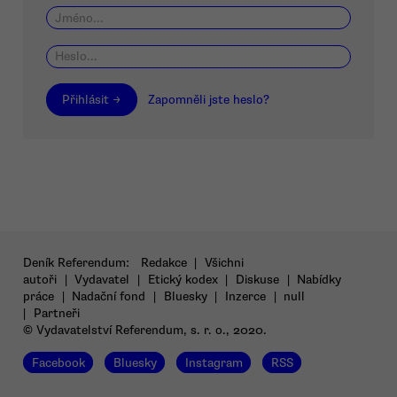
Přihlásit →
Zapomněli jste heslo?
Deník Referendum:
Redakce
|
Všichni
autoři
|
Vydavatel
|
Etický kodex
|
Diskuse
|
Nabídky
práce
|
Nadační fond
|
Bluesky
|
Inzerce
|
null
|
Partneři
© Vydavatelství Referendum, s. r. o., 2020.
Facebook
Bluesky
Instagram
RSS