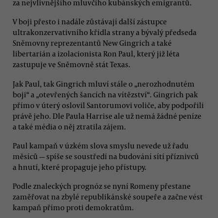
za nejvlivnějšího mluvčího kubánských emigrantů.
V boji přesto i nadále zůstávají další zástupce
ultrakonzervativního křídla strany a bývalý předseda
Sněmovny reprezentantů New Gingrich a také
libertarián a izolacionista Ron Paul, který již léta
zastupuje ve Sněmovně stát Texas.
Jak Paul, tak Gingrich mluví stále o „nerozhodnutém
boji“ a „otevřených šancích na vítězství“. Gingrich pak
přímo v úterý oslovil Santorumovi voliče, aby podpořili
právě jeho. Dle Paula Harrise ale už nemá žádné peníze
a také média o něj ztratila zájem.
Paul kampaň v úzkém slova smyslu nevede už řadu
měsíců — spíše se soustředí na budování sítí příznivců
a hnutí, které propaguje jeho přístupy.
Podle znaleckých prognóz se nyní Romeny přestane
zaměřovat na zbylé republikánské soupeře a začne vést
kampaň přímo proti demokratům.