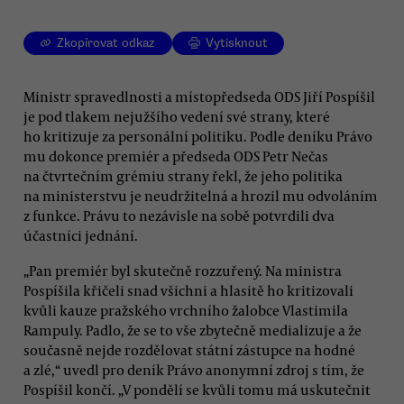
Zkopírovat odkaz
Vytisknout
Ministr spravedlnosti a místopředseda ODS Jiří Pospíšil
je pod tlakem nejužšího vedení své strany, které
ho kritizuje za personální politiku. Podle deníku Právo
mu dokonce premiér a předseda ODS Petr Nečas
na čtvrtečním grémiu strany řekl, že jeho politika
na ministerstvu je neudržitelná a hrozil mu odvoláním
z funkce. Právu to nezávisle na sobě potvrdili dva
účastníci jednání.
„Pan premiér byl skutečně rozzuřený. Na ministra
Pospíšila křičeli snad všichni a hlasitě ho kritizovali
kvůli kauze pražského vrchního žalobce Vlastimila
Rampuly. Padlo, že se to vše zbytečně medializuje a že
současně nejde rozdělovat státní zástupce na hodné
a zlé,“ uvedl pro deník Právo anonymní zdroj s tím, že
Pospíšil končí. „V pondělí se kvůli tomu má uskutečnit