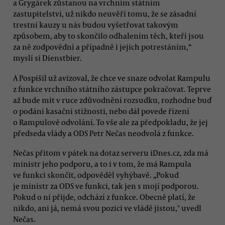
a Grygárek zůstanou na vrchním státním
zastupitelství, už nikdo neuvěří tomu, že se zásadní
trestní kauzy u nás budou vyšetřovat takovým
způsobem, aby to skončilo odhalením těch, kteří jsou
za ně zodpovědní a případně i jejich potrestáním,“
myslí si Dienstbier.
A Pospíšil už avizoval, že chce ve snaze odvolat Rampulu
z funkce vrchního státního zástupce pokračovat. Teprve
až bude mít v ruce zdůvodnění rozsudku, rozhodne buď
o podání kasační stížnosti, nebo dál povede řízení
o Rampulově odvolání. To vše ale za předpokladu, že jej
předseda vlády a ODS Petr Nečas neodvolá z funkce.
Nečas přitom v pátek na dotaz serveru iDnes.cz, zda má
ministr jeho podporu, a to i v tom, že má Rampula
ve funkci skončit, odpověděl vyhýbavě. „Pokud
je ministr za ODS ve funkci, tak jen s mojí podporou.
Pokud o ní přijde, odchází z funkce. Obecně platí, že
nikdo, ani já, nemá svou pozici ve vládě jistou," uvedl
Nečas.