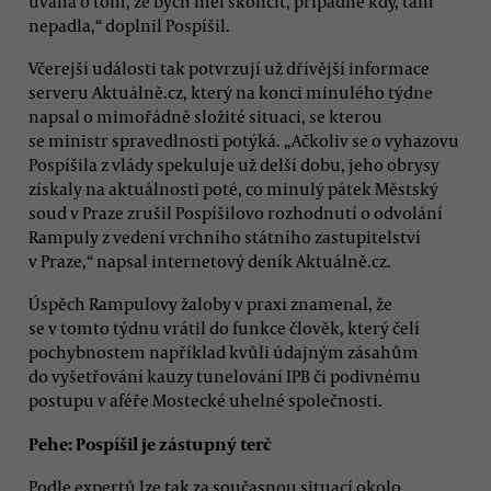
úvaha o tom, že bych měl skončit, případně kdy, tam
nepadla,“ doplnil Pospíšil.
Včerejší události tak potvrzují už dřívější informace
serveru Aktuálně.cz, který na konci minulého týdne
napsal o mimořádně složité situaci, se kterou
se ministr spravedlnosti potýká. „Ačkoliv se o vyhazovu
Pospíšila z vlády spekuluje už delší dobu, jeho obrysy
získaly na aktuálnosti poté, co minulý pátek Městský
soud v Praze zrušil Pospíšilovo rozhodnutí o odvolání
Rampuly z vedení vrchního státního zastupitelství
v Praze,“ napsal internetový deník Aktuálně.cz.
Úspěch Rampulovy žaloby v praxi znamenal, že
se v tomto týdnu vrátil do funkce člověk, který čelí
pochybnostem například kvůli údajným zásahům
do vyšetřování kauzy tunelování IPB či podivnému
postupu v aféře Mostecké uhelné společnosti.
Pehe: Pospíšil je zástupný terč
Podle expertů lze tak za současnou situací okolo