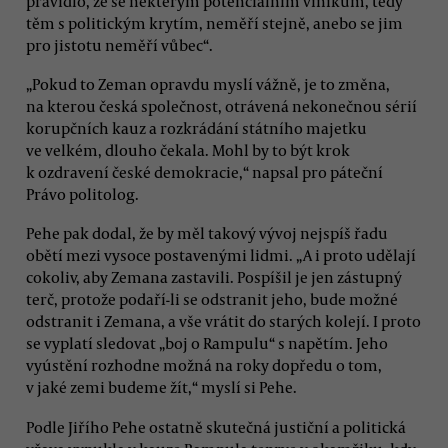
pravidlo, že se některým potenciálním viníkům, tedy
těm s politickým krytím, neměří stejně, anebo se jim
pro jistotu neměří vůbec“.
„Pokud to Zeman opravdu myslí vážně, je to změna,
na kterou česká společnost, otrávená nekonečnou sérií
korupčních kauz a rozkrádání státního majetku
ve velkém, dlouho čekala. Mohl by to být krok
k ozdravení české demokracie,“ napsal pro páteční
Právo politolog.
Pehe pak dodal, že by měl takový vývoj nejspíš řadu
obětí mezi vysoce postavenými lidmi. „A i proto udělají
cokoliv, aby Zemana zastavili. Pospíšil je jen zástupný
terč, protože podaří-li se odstranit jeho, bude možné
odstranit i Zemana, a vše vrátit do starých kolejí. I proto
se vyplatí sledovat „boj o Rampulu“ s napětím. Jeho
vyústění rozhodne možná na roky dopředu o tom,
v jaké zemi budeme žít,“ myslí si Pehe.
Podle Jiřího Pehe ostatně skutečná justiční a politická