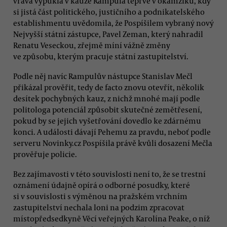
vřava vypukla v kauze Rampula teprve v okamžiku, kdy
si jistá část politického, justičního a podnikatelského
establishmentu uvědomila, že Pospíšilem vybraný nový
Nejvyšší státní zástupce, Pavel Zeman, který nahradil
Renatu Veseckou, zřejmě míní vážně změny
ve způsobu, kterým pracuje státní zastupitelství.
Podle něj navíc Rampulův nástupce Stanislav Mečl
přikázal prověřit, tedy de facto znovu otevřít, několik
desítek pochybných kauz, z nichž mnohé mají podle
politologa potenciál způsobit skutečné zemětřesení,
pokud by se jejich vyšetřování dovedlo ke zdárnému
konci. A události dávají Pehemu za pravdu, neboť podle
serveru Novinky.cz Pospíšila právě kvůli dosazení Mečla
prověřuje policie.
Bez zajímavosti v této souvislosti není to, že se trestní
oznámení údajně opírá o odborné posudky, které
si v souvislosti s výměnou na pražském vrchním
zastupitelství nechala loni na podzim zpracovat
místopředsedkyně Věcí veřejných Karolína Peake, o níž