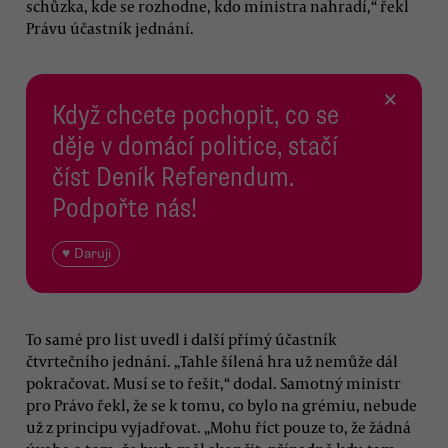
schůzka, kde se rozhodne, kdo ministra nahradí,“ řekl
Právu účastník jednání.
×
Když chcete pochopit, co se
děje v domácí politice, stačí
číst Deník Referendum.
Podpořte nás!
♥ Daruji
To samé pro list uvedl i další přímý účastník
čtvrtečního jednání. „Tahle šílená hra už nemůže dál
pokračovat. Musí se to řešit,“ dodal. Samotný ministr
pro Právo řekl, že se k tomu, co bylo na grémiu, nebude
už z principu vyjadřovat. „Mohu říct pouze to, že žádná