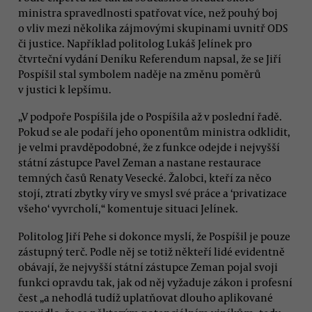
ministra spravedlnosti spatřovat více, než pouhý boj
o vliv mezi několika zájmovými skupinami uvnitř ODS
či justice. Například politolog Lukáš Jelínek pro
čtvrteční vydání Deníku Referendum napsal, že se Jiří
Pospíšil stal symbolem naděje na změnu poměrů
v justici k lepšímu.
„V podpoře Pospíšila jde o Pospíšila až v poslední řadě.
Pokud se ale podaří jeho oponentům ministra odklidit,
je velmi pravděpodobné, že z funkce odejde i nejvyšší
státní zástupce Pavel Zeman a nastane restaurace
temných časů Renaty Vesecké. Žalobci, kteří za něco
stojí, ztratí zbytky víry ve smysl své práce a ‘privatizace
všeho‘ vyvrcholí,“ komentuje situaci Jelínek.
Politolog Jiří Pehe si dokonce myslí, že Pospíšil je pouze
zástupný terč. Podle něj se totiž někteří lidé evidentně
obávají, že nejvyšší státní zástupce Zeman pojal svoji
funkci opravdu tak, jak od něj vyžaduje zákon i profesní
čest „a nehodlá tudíž uplatňovat dlouho aplikované