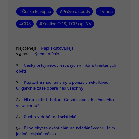
#
Česká korupce
#
Právo a soudy
#
Vláda
#
ODS
#
Koalice ODS, TOP 09, VV
Nejčtenější
Nejdiskutovanější
24 hod
týden
měsíc
1.
Český orloj nepotrestaných viníků a trestaných
obětí
2.
Kapacitní mechanismy a peníze z rekultivací.
Oligarchie zase obere nás všechny
3.
Hlína, asfalt, beton. Co zůstane z brněnského
velodromu?
4.
Sucho v době motoristické
5.
Brno chystá akční plán na zvládání veder. Jako
jediné krajské město