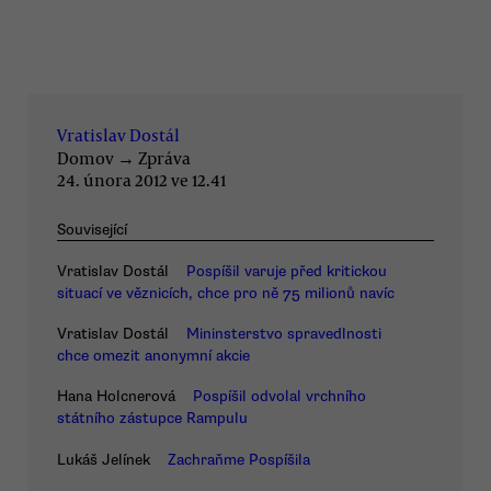
Vratislav Dostál
Domov
→
Zpráva
24. února 2012 ve 12.41
Související
Vratislav Dostál
Pospíšil varuje před kritickou
situací ve věznicích, chce pro ně 75 milionů navíc
Vratislav Dostál
Mininsterstvo spravedlnosti
chce omezit anonymní akcie
Hana Holcnerová
Pospíšil odvolal vrchního
státního zástupce Rampulu
Lukáš Jelínek
Zachraňme Pospíšila