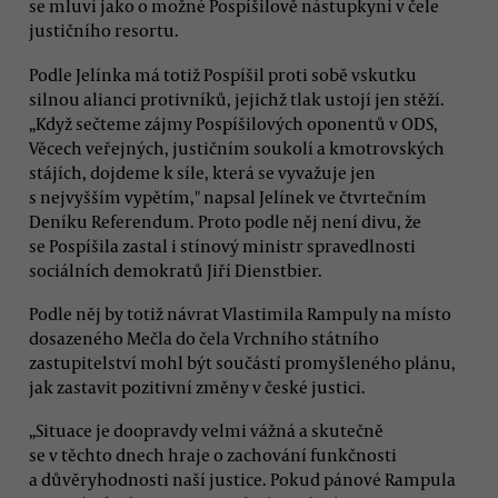
se mluví jako o možné Pospíšilově nástupkyni v čele
justičního resortu.
Podle Jelínka má totiž Pospíšil proti sobě vskutku
silnou alianci protivníků, jejichž tlak ustojí jen stěží.
„Když sečteme zájmy Pospíšilových oponentů v ODS,
Věcech veřejných, justičním soukolí a kmotrovských
stájích, dojdeme k síle, která se vyvažuje jen
s nejvyšším vypětím," napsal Jelínek ve čtvrtečním
Deníku Referendum. Proto podle něj není divu, že
se Pospíšila zastal i stínový ministr spravedlnosti
sociálních demokratů Jiří Dienstbier.
Podle něj by totiž návrat Vlastimila Rampuly na místo
dosazeného Mečla do čela Vrchního státního
zastupitelství mohl být součástí promyšleného plánu,
jak zastavit pozitivní změny v české justici.
„Situace je doopravdy velmi vážná a skutečně
se v těchto dnech hraje o zachování funkčnosti
a důvěryhodnosti naší justice. Pokud pánové Rampula