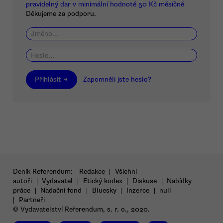
pravidelný dar v minimální hodnotě 50 Kč měsíčně
Děkujeme za podporu.
Přihlásit →
Zapomněli jste heslo?
Deník Referendum:
Redakce
|
Všichni
autoři
|
Vydavatel
|
Etický kodex
|
Diskuse
|
Nabídky
práce
|
Nadační fond
|
Bluesky
|
Inzerce
|
null
|
Partneři
© Vydavatelství Referendum, s. r. o., 2020.