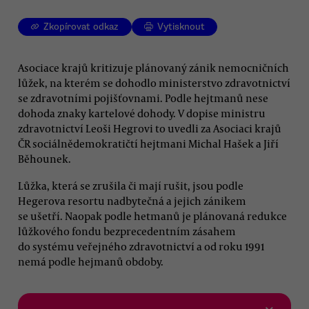
Zkopírovat odkaz
Vytisknout
Asociace krajů kritizuje plánovaný zánik nemocničních
lůžek, na kterém se dohodlo ministerstvo zdravotnictví
se zdravotními pojišťovnami. Podle hejtmanů nese
dohoda znaky kartelové dohody. V dopise ministru
zdravotnictví Leoši Hegrovi to uvedli za Asociaci krajů
ČR sociálnědemokratičtí hejtmani Michal Hašek a Jiří
Běhounek.
Lůžka, která se zrušila či mají rušit, jsou podle
Hegerova resortu nadbytečná a jejich zánikem
se ušetří. Naopak podle hetmanů je plánovaná redukce
lůžkového fondu bezprecedentním zásahem
do systému veřejného zdravotnictví a od roku 1991
nemá podle hejmanů obdoby.