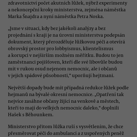
zdravotnictví počet akutních lůžek, nýbrž experimenty
a nekoncepční kroky ministerstva, zejména náměstka
Marka Šnajdra a nyní náměstka Petra Noska.
„Jsme v situaci, kdy bez jakékoli analýzy a bez
projednání s kraji je na úrovni ministerstva podepsán
dokument, který přerozděluje lůžkovou péči a otevírá
obrovský prostor pro lobbyismus, klientelismus
a korupci v nejširším možném měřítku. Budou to jen
zaměstnanci pojišťoven, kteří dle své libovůle budou
mít v rukou osud nejenom nemocnic, ale i občanů
v jejich spádové působnosti,“ uporňují hejtmani.
Největší dopady bude mít případná redukce lůžek podle
hejmanů na bývalé okresní nemocnice. „Opatření tak
nejvíce zasáhne občany žijící na venkově a městech,
kteří to mají do velkých nemocnic daleko,“ doplnili
Hašek s Běhounkem.
Ministerstvo přitom lůžka ruší s vysvětlením, že chce
přesměrovat péči do ambulancí a z uspořených peněž