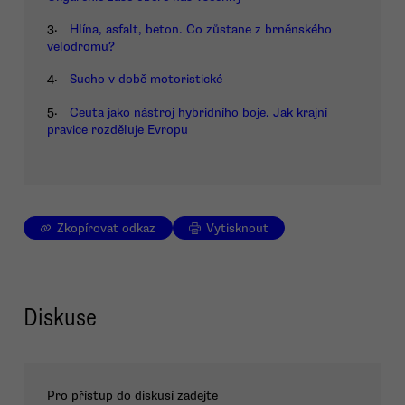
3.
Hlína, asfalt, beton. Co zůstane z brněnského
velodromu?
4.
Sucho v době motoristické
5.
Ceuta jako nástroj hybridního boje. Jak krajní
pravice rozděluje Evropu
Zkopírovat odkaz
Vytisknout
Diskuse
Pro přístup do diskusí zadejte