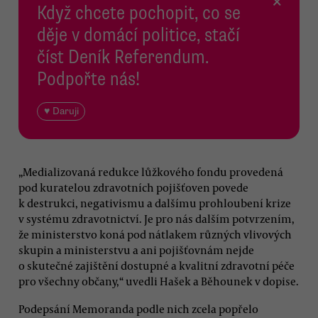
×
Když chcete pochopit, co se
děje v domácí politice, stačí
číst Deník Referendum.
Podpořte nás!
♥ Daruji
„Medializovaná redukce lůžkového fondu provedená
pod kuratelou zdravotních pojišťoven povede
k destrukci, negativismu a dalšímu prohloubení krize
v systému zdravotnictví. Je pro nás dalším potvrzením,
že ministerstvo koná pod nátlakem různých vlivových
skupin a ministerstvu a ani pojišťovnám nejde
o skutečné zajištění dostupné a kvalitní zdravotní péče
pro všechny občany,“ uvedli Hašek a Běhounek v dopise.
Podepsání Memoranda podle nich zcela popřelo