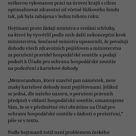
veškerou vykonanou práci na úrovni krajů s cílem
optimalizovat zdravotní síť včetně lůžkového fondu
tak, jak byla zahájena v lednu tohoto roku.
Hejtmani proto žádají ministra o svolání schůzky,
na které by vysvětlil podle nich další nekoncepční krok
ministerstva. Současně ministra upozornili, že považují
dohodu všech zdravotních pojišťoven a ministerstva
za porušení pravidel hospodářské soutěže a podají
podnět k Úřadu pro ochranu hospodářské soutěže
na podezření z kartelové dohody.
„Memorandum, které uzavřel pan náměstek, nese
znaky kartelové dohody mezi pojišťovnami. Jelikož
se jedná, dle našeho názoru, o porušení právních
předpisů v oblasti hospodářské soutěže, oznamujeme
Vám, že se v předmětné věci obrátíme na Úřad pro
ochranu hospodářské soutěže s žádostí o prošetření,“
píše se v textu.
Podle hejtmanů totiž není problémem českého