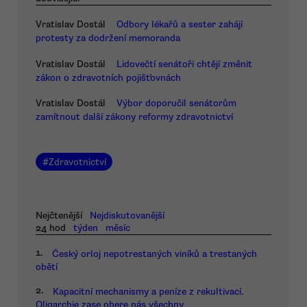
Vratislav Dostál
Odbory lékařů a sester zahájí
protesty za dodržení memoranda
Vratislav Dostál
Lidovečtí senátoři chtějí změnit
zákon o zdravotních pojišťovnách
Vratislav Dostál
Výbor doporučil senátorům
zamítnout další zákony reformy zdravotnictví
#
Zdravotnictví
Nejčtenější
Nejdiskutovanější
24 hod
týden
měsíc
1.
Český orloj nepotrestaných viníků a trestaných
obětí
2.
Kapacitní mechanismy a peníze z rekultivací.
Oligarchie zase obere nás všechny