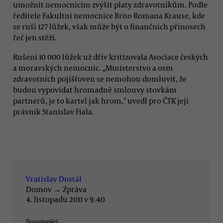
umožnit nemocnicím zvýšit platy zdravotníkům. Podle
ředitele Fakultní nemocnice Brno Romana Krause, kde
se ruší 127 lůžek, však může být o finančních přínosech
řeč jen stěží.
Rušení 10 000 lůžek už dřív kritizovala Asociace českých
a moravských nemocnic. „Ministerstvo a osm
zdravotních pojišťoven se nemohou domluvit, že
budou vypovídat hromadně smlouvy stovkám
partnerů, je to kartel jak hrom," uvedl pro ČTK její
právník Stanislav Fiala.
Vratislav Dostál
Domov
→
Zpráva
4. listopadu 2011 v 9.40
Související