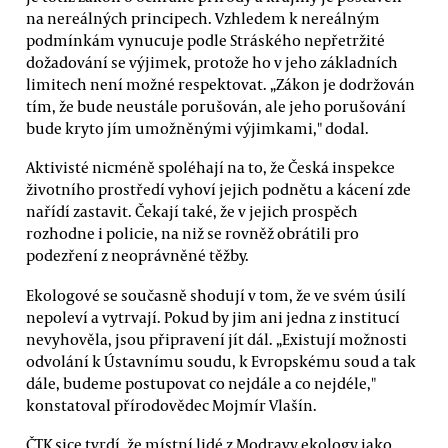
na nereálných principech. Vzhledem k nereálným
podmínkám vynucuje podle Stráského nepřetržité
dožadování se výjimek, protože ho v jeho základních
limitech není možné respektovat. „Zákon je dodržován
tím, že bude neustále porušován, ale jeho porušování
bude kryto jím umožněnými výjimkami," dodal.
Aktivisté nicméně spoléhají na to, že Česká inspekce
životního prostředí vyhoví jejich podnětu a kácení zde
nařídí zastavit. Čekají také, že v jejich prospěch
rozhodne i policie, na niž se rovněž obrátili pro
podezření z neoprávněné těžby.
Ekologové se současně shodují v tom, že ve svém úsilí
nepoleví a vytrvají. Pokud by jim ani jedna z institucí
nevyhověla, jsou připravení jít dál. „Existují možnosti
odvolání k Ústavnímu soudu, k Evropskému soud a tak
dále, budeme postupovat co nejdále a co nejdéle,"
konstatoval přírodovědec Mojmír Vlašín.
ČTK sice tvrdí, že místní lidé z Modravy ekology jako