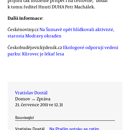
příjmu tak můžeme přispět i na cestovné,“ dodal
k tomu ředitel Hnutí DUHA Petr Machálek.
Další informace
:
Českénoviny.cz
Na Šumavě opět hlídkovali aktivisté,
starosta Modravy okraden
Českobudějovickýdeník.cz
Ekologové odporují vedení
parku: Kůrovec je lékař lesa
Vratislav Dostál
Domov
→
Zpráva
21. července 2011 ve 12.31
Související
Vratislav Dostál
Na Ptačím potoku se zatím