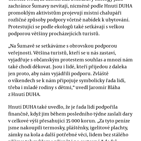
zachránce Šumavy nevítají, nicméně podle Hnutí DUHA
promoklým aktivistům projevují místní chalupáři
rozličné způsoby podpory včetně nabídek k ubytování.
Protestující se podle ekologů také setkávají s velkou
podporou většiny procházejících turistů.
„Na Šumavě se setkáváme s obrovskou podporou
veřejnosti. Většina turistů, kteří se u nás zastaví,
vyjadřuje s občanským protestem souhlas a mnozí nám
také chodí děkovat. Jsou i lidé, kteří přijedou z daleka
jen proto, aby nám vyjádřili podporu. Zvláště
o víkendech se k nám připojuje symbolicky řada lidí,
třeba i mladé rodiny s dětmi,“ uvedl Jaromír Bláha
z Hnutí DUHA.
Hnutí DUHA také uvedlo, že je řada lidí podpořila
finančně, když jim během posledního týdne zaslali dary
v celkové výši přesahující 35 000 korun. „Za tyto peníze
jsme nakoupili termosky, pláštěnky, igelitové plachty,
zámky na kola a další potřebné věci, lidem bez stálého