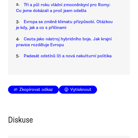
2.
Tři a půl roku vládní zmocněnkyní pro Romy:
Co jsme dokázali a proč jsem odešla
3.
Evropa se změně klimatu přizpůsobí. Otázkou
je kdy, jak a co s příčinami
4.
Ceuta jako nástroj hybridního boje. Jak krajní
pravice rozděluje Evropu
5.
Padesát odstínů lži a nová nekulturní politika
Zkopírovat odkaz
Vytisknout
Diskuse