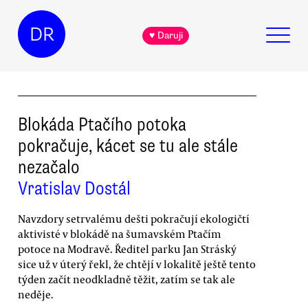
DR
♥ Daruji
Blokáda Ptačího potoka
pokračuje, kácet se tu ale stále
nezačalo
Vratislav Dostál
Navzdory setrvalému dešti pokračují ekologičtí
aktivisté v blokádě na šumavském Ptačím
potoce na Modravě. Ředitel parku Jan Stráský
sice už v úterý řekl, že chtějí v lokalitě ještě tento
týden začít neodkladně těžit, zatím se tak ale
neděje.