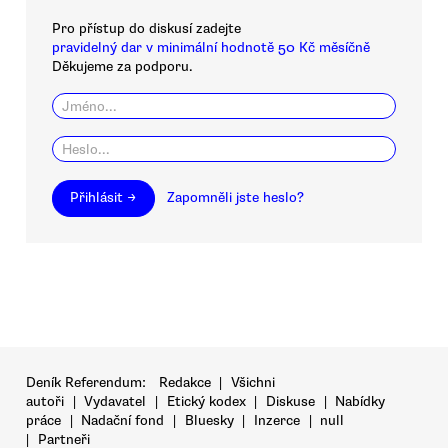
Pro přístup do diskusí zadejte
pravidelný dar v minimální hodnotě 50 Kč měsíčně
Děkujeme za podporu.
Přihlásit →
Zapomněli jste heslo?
Deník Referendum:
Redakce
|
Všichni
autoři
|
Vydavatel
|
Etický kodex
|
Diskuse
|
Nabídky
práce
|
Nadační fond
|
Bluesky
|
Inzerce
|
null
|
Partneři