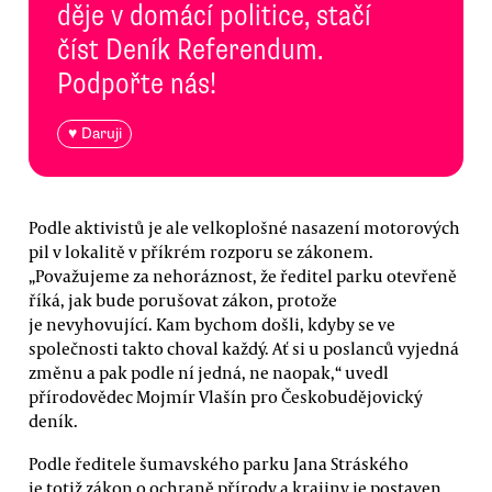
děje v domácí politice, stačí
číst Deník Referendum.
Podpořte nás!
♥ Daruji
Podle aktivistů je ale velkoplošné nasazení motorových
pil v lokalitě v příkrém rozporu se zákonem.
„Považujeme za nehoráznost, že ředitel parku otevřeně
říká, jak bude porušovat zákon, protože
je nevyhovující. Kam bychom došli, kdyby se ve
společnosti takto choval každý. Ať si u poslanců vyjedná
změnu a pak podle ní jedná, ne naopak,“ uvedl
přírodovědec Mojmír Vlašín pro Českobudějovický
deník.
Podle ředitele šumavského parku Jana Stráského
je totiž zákon o ochraně přírody a krajiny je postaven