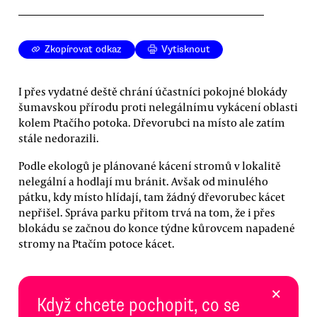
Zkopírovat odkaz
Vytisknout
I přes vydatné deště chrání účastníci pokojné blokády
šumavskou přírodu proti nelegálnímu vykácení oblasti
kolem Ptačího potoka. Dřevorubci na místo ale zatím
stále nedorazili.
Podle ekologů je plánované kácení stromů v lokalitě
nelegální a hodlají mu bránit. Avšak od minulého
pátku, kdy místo hlídají, tam žádný dřevorubec kácet
nepřišel. Správa parku přitom trvá na tom, že i přes
blokádu se začnou do konce týdne kůrovcem napadené
stromy na Ptačím potoce kácet.
×
Když chcete pochopit, co se