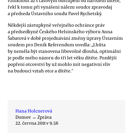
vzniknout až s časovým odstupem od narození dítěte,"
řekl k tomu při vynášení nálezu soudce zpravodaj
a předseda Ústavního soudu Pavel Rychetský.
Někdejší zástupkyně veřejného ochránce práv
a předsedkyně Českého Helsinského výboru Anna
Šabatová v době projednávání změny úpravy Ústavním
soudem pro Deník Referendum uvedla: „Lhůta
by neměla být stanovena libovolně dlouhá, optimální
je podle mého názoru do tří let věku dítěte. Pozdější
popření otcovství by už mohlo mít negativní vliv
na budoucí vztah otce a dítěte."
Hana Holcnerová
Domov
→
Zpráva
22. června 2011 v 9.56