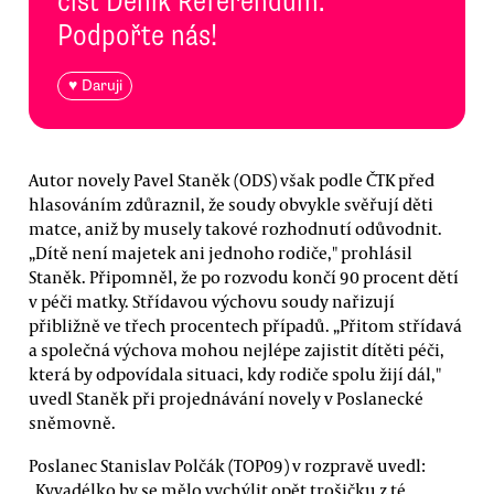
číst Deník Referendum.
Podpořte nás!
♥ Daruji
Autor novely Pavel Staněk (ODS) však podle ČTK před
hlasováním zdůraznil, že soudy obvykle svěřují děti
matce, aniž by musely takové rozhodnutí odůvodnit.
„Dítě není majetek ani jednoho rodiče," prohlásil
Staněk. Připomněl, že po rozvodu končí 90 procent dětí
v péči matky. Střídavou výchovu soudy nařizují
přibližně ve třech procentech případů. „Přitom střídavá
a společná výchova mohou nejlépe zajistit dítěti péči,
která by odpovídala situaci, kdy rodiče spolu žijí dál,"
uvedl Staněk při projednávání novely v Poslanecké
sněmovně.
Poslanec Stanislav Polčák (TOP09) v rozpravě uvedl:
„Kyvadélko by se mělo vychýlit opět trošičku z té