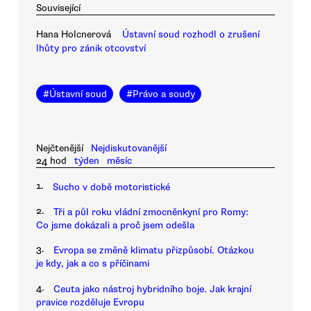
Související
Hana Holcnerová
Ústavní soud rozhodl o zrušení
lhůty pro zánik otcovství
#
Ústavní soud
#
Právo a soudy
Nejčtenější
Nejdiskutovanější
24 hod
týden
měsíc
1.
Sucho v době motoristické
2.
Tři a půl roku vládní zmocněnkyní pro Romy:
Co jsme dokázali a proč jsem odešla
3.
Evropa se změně klimatu přizpůsobí. Otázkou
je kdy, jak a co s příčinami
4.
Ceuta jako nástroj hybridního boje. Jak krajní
pravice rozděluje Evropu