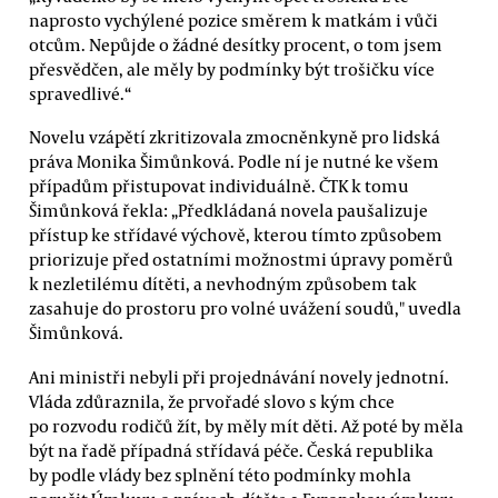
naprosto vychýlené pozice směrem k matkám i vůči
otcům. Nepůjde o žádné desítky procent, o tom jsem
přesvědčen, ale měly by podmínky být trošičku více
spravedlivé.“
Novelu vzápětí zkritizovala zmocněnkyně pro lidská
práva Monika Šimůnková. Podle ní je nutné ke všem
případům přistupovat individuálně. ČTK k tomu
Šimůnková řekla: „Předkládaná novela paušalizuje
přístup ke střídavé výchově, kterou tímto způsobem
priorizuje před ostatními možnostmi úpravy poměrů
k nezletilému dítěti, a nevhodným způsobem tak
zasahuje do prostoru pro volné uvážení soudů," uvedla
Šimůnková.
Ani ministři nebyli při projednávání novely jednotní.
Vláda zdůraznila, že prvořadé slovo s kým chce
po rozvodu rodičů žít, by měly mít děti. Až poté by měla
být na řadě případná střídavá péče. Česká republika
by podle vlády bez splnění této podmínky mohla