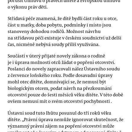
porušit Úmluvu o právech dítěte a Evropskou úmluvu
o výkonu práv dětí.
Střídavá péče znamená, že dítě bydlí část roku u otce,
část u matky, doba pobytu, podmínky i místo jsou
stanoveny dohodou rodičů. Možnost návrhu
na střídavou péči existuje v českém soudnictví už delší
čas, nicméně nebývá soudy příliš využívána.
Součástí v úterý přijaté novely zákona o rodině
je i úprava možnosti otců žádat o popření otcovství.
Poslanci do novely zapracovali nález Ústavního soudu
z července loňského roku. Podle dosavadní úpravy
mohl otec dítěte, domnívající se, že nemusí být
biologickým otcem, podat návrh na přezkoumání
otcovství pouze do šesti měsíců věku dítěte. V této době
ovšem nemusí mít o svém otcovství pochybnosti .
Ústavní soud tuto lhůtu posunul do tří roků věku
dítěte. „Právní úprava nemůže ignorovat skutečnost, že
významný právní zájem na popření otcovství může