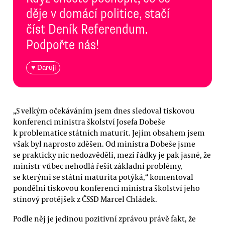
děje v domácí politice, stačí
číst Deník Referendum.
Podpořte nás!
♥ Daruji
„S velkým očekáváním jsem dnes sledoval tiskovou
konferenci ministra školství Josefa Dobeše
k problematice státních maturit. Jejím obsahem jsem
však byl naprosto zděšen. Od ministra Dobeše jsme
se prakticky nic nedozvěděli, mezi řádky je pak jasné, že
ministr vůbec nehodlá řešit základní problémy,
se kterými se státní maturita potýká,“ komentoval
pondělní tiskovou konferenci ministra školství jeho
stínový protějšek z ČSSD Marcel Chládek.
Podle něj je jedinou pozitivní zprávou právě fakt, že