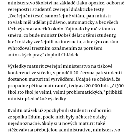
ministerstvo školství na základě tlaku opozice, odborné
veřejnosti i studentů zveřejní didaktické testy.
„Zveřejnění testů samozřejmě vítám, pan ministr
to však měl udělat již dávno, automaticky a bez všech
těch výzev a tanečků okolo. Zajímalo by mě v tomto
směru, co bude ministr Dobeš dělat s těmi studenty,
kteří otázky zveřejnili na internetu, a kterým on sám
vyhrožoval trestním oznámením za porušení
autorských práv,“ doplnil Chládek.
Výsledky maturit zveřejní ministerstvo na tiskové
konferenci ve středu, v pondělí 20. června pak studenti
dostanou maturitní vysvědčení. Údajně se očekává, že
propadne pětina maturantů, tedy asi 20.000 lidí. „Z 1300
škol sto škol je velmi, velmi problematických," přiblížil
ministr předběžné výsledky.
Kvalitu otázek už zpochybnili studenti i odborníci
ze spolku Eduin, podle nich byly některé otázky
nejednoznačné. Školy si u nových maturit také
stěžovaly na přebujelou administrativu, ministerstvo