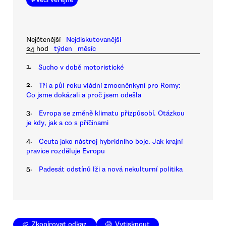
Nejčtenější
Nejdiskutovanější
24 hod
týden
měsíc
1.
Sucho v době motoristické
2.
Tři a půl roku vládní zmocněnkyní pro Romy:
Co jsme dokázali a proč jsem odešla
3.
Evropa se změně klimatu přizpůsobí. Otázkou
je kdy, jak a co s příčinami
4.
Ceuta jako nástroj hybridního boje. Jak krajní
pravice rozděluje Evropu
5.
Padesát odstínů lži a nová nekulturní politika
Zkopírovat odkaz
Vytisknout