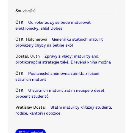
Související
ČTK
Od roku 2015 se bude maturovat
elektronicky, slíbil Dobeš
ČTK, Holcnerová
Generálku státních maturit
provázely chyby na pětině škol
Dostál, Guth
Zprávy z vlády: maturity ano,
protikorupční strategie také, Dřevěná kniha možná
ČTK
Poslanecká sněmovna zamítla zrušení
státních maturit
ČTK
U státních maturit zatím neuspělo deset
procent studentů
Vratislav Dostál
Státní maturity kritizují studenti,
rodiče, kantoři i opozice
#
Věci veřejné