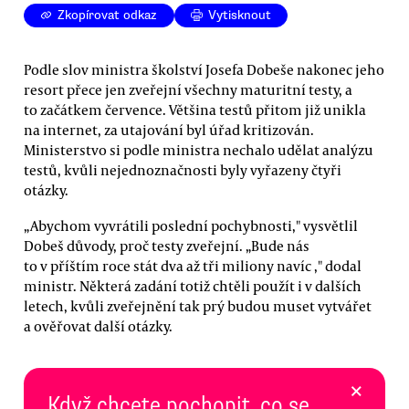
Zkopírovat odkaz
Vytisknout
Podle slov ministra školství Josefa Dobeše nakonec jeho
resort přece jen zveřejní všechny maturitní testy, a
to začátkem července. Většina testů přitom již unikla
na internet, za utajování byl úřad kritizován.
Ministerstvo si podle ministra nechalo udělat analýzu
testů, kvůli nejednoznačnosti byly vyřazeny čtyři
otázky.
„Abychom vyvrátili poslední pochybnosti," vysvětlil
Dobeš důvody, proč testy zveřejní. „Bude nás
to v příštím roce stát dva až tři miliony navíc ," dodal
ministr. Některá zadání totiž chtěli použít i v dalších
letech, kvůli zveřejnění tak prý budou muset vytvářet
a ověřovat další otázky.
×
Když chcete pochopit, co se