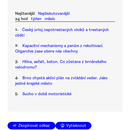
Nejčtenější
Nejdiskutovanější
24 hod
týden
měsíc
1.
Český orloj nepotrestaných viníků a trestaných
obětí
2.
Kapacitní mechanismy a peníze z rekultivací.
Oligarchie zase obere nás všechny
3.
Hlína, asfalt, beton. Co zůstane z brněnského
velodromu?
4.
Brno chystá akční plán na zvládání veder. Jako
jediné krajské město
5.
Sucho v době motoristické
Zkopírovat odkaz
Vytisknout