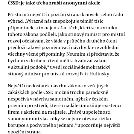
ČSSD: je také třeba zrušit anonymní akcie
Přesto má největší opoziční strana k novele celou řadu
výhrad. „Výrazně nás znepokojuje téměř tisíc
připomínek, a to nejen z řad těch, kteří se na vzniku
tohoto zákona podíleli. Jako stínový ministr pro místní
rozvoj očekávám, že vláda v průběhu druhého čtení
předloží takové pozměňovací návrhy, které zohlední
všechny věcné připomínky. Neumím si představit, že
bychom v druhém čtení měli schvalovat zákon
v aktuální podobě,“ uvedl sociálnědemokratický
stínový ministr pro místní rozvoj Petr Hulinský .
Největší nedostatek návrhu zákona o veřejných
zakázkách podle ČSSD možná trochu paradoxně
nespočívá v návrhu samotném, nýbrž v českém
právním prostředí, které i nadále umožňuje existenci
firem s akciemi na majitele. „Právě u společností
s anonymními vlastníky se nejvíce otevírá riziko
korupce a pochybného jednání,“ upozorňuje největší
opoziční strana.