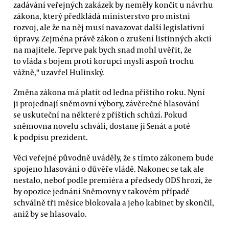
zadávání veřejných zakázek by neměly končit u návrhu
zákona, který předkládá ministerstvo pro místní
rozvoj, ale že na něj musí navazovat další legislativní
úpravy. Zejména právě zákon o zrušení listinných akcií
na majitele. Teprve pak bych snad mohl uvěřit, že
to vláda s bojem proti korupci myslí aspoň trochu
vážně,“ uzavřel Hulinský.
Změna zákona má platit od ledna příštího roku. Nyní
ji projednají sněmovní výbory, závěrečné hlasování
se uskuteční na některé z příštích schůzí. Pokud
sněmovna novelu schválí, dostane ji Senát a poté
k podpisu prezident.
Věci veřejné původně uváděly, že s tímto zákonem bude
spojeno hlasování o důvěře vládě. Nakonec se tak ale
nestalo, neboť podle premiéra a předsedy ODS hrozí, že
by opozice jednání Sněmovny v takovém případě
schválně tři měsíce blokovala a jeho kabinet by skončil,
aniž by se hlasovalo.