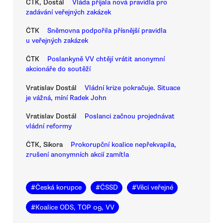
ČTK, Dostál
Vláda přijala nová pravidla pro
zadávání veřejných zakázek
ČTK
Sněmovna podpořila přísnější pravidla
u veřejných zakázek
ČTK
Poslankyně VV chtějí vrátit anonymní
akcionáře do soutěží
Vratislav Dostál
Vládní krize pokračuje. Situace
je vážná, míní Radek John
Vratislav Dostál
Poslanci začnou projednávat
vládní reformy
ČTK, Sikora
Prokorupční koalice nepřekvapila,
zrušení anonymních akcií zamítla
#
Česká korupce
#
ČSSD
#
Věci veřejné
#
Koalice ODS, TOP 09, VV