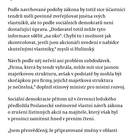
Podle navrhované podoby zákona by totiž sice účastníci
tendrů měli povinně zveřejňovat jména svých
vlastníků, ale to podle sociálních demokratů není
dostačující úprava. „Dodavatel totiž může tyto
informace sdělit „na oko“. Chybí tu i možnost jak
zkontrolovat, jestli jsou akcionáři uvedení v nabídce
skutečnými vlastníky,“ myslí si Hulinský.
Návrh podle něj neřeší ani problém subdodávek.
„Firma, která by tendr vyhrála, může mít sice jasnou
majetkovou strukturu, avšak v podstatě by mohla být
skořápkou pro firmy, jejichž majetková struktura
je nečitelná,“ doplnil stínový ministr pro místní rozvoj.
Sociální demokracie přitom už v červenci loňského
předložila Poslanecké sněmovně vlastní návrh zákona
o zrušení listinných akcií na majitele, který však byl
v prosinci zamítnut hned v prvním čtení.
„Jsem přesvědčený, že připravované změny v oblasti