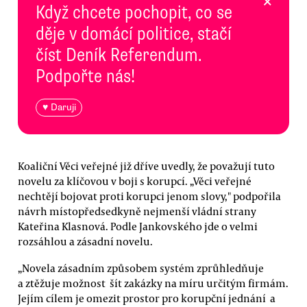
×
Když chcete pochopit, co se
děje v domácí politice, stačí
číst Deník Referendum.
Podpořte nás!
♥ Daruji
Koaliční Věci veřejné již dříve uvedly, že považují tuto
novelu za klíčovou v boji s korupcí. „Věci veřejné
nechtějí bojovat proti korupci jenom slovy," podpořila
návrh místopředsedkyně nejmenší vládní strany
Kateřina Klasnová. Podle Jankovského jde o velmi
rozsáhlou a zásadní novelu.
„Novela zásadním způsobem systém zprůhledňuje
a ztěžuje možnost šít zakázky na míru určitým firmám.
Jejím cílem je omezit prostor pro korupční jednání a