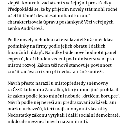
zlepšit kontrolu zacházení s veřejnými prostředky.
Předpokládá se, že by přijetím novely stát mohl ročně
ušetřit téměř devadesát miliard korun,“
charakterizovala úpravu poslankyně Věcí veřejných
Lenka Andrýsová.
Podle novely nebudou také zadavatelé už smět klást
podmínky na firmy podle jejich obratu i dalších
finančních údajů. Nabídky bude nově hodnotit panel
expertů, kteří budou vedeni pod ministerstvem pro
místní rozvoj. Zákon též nově stanovuje povinnost
zrušit zadávací řízení při nedostatečné soutěži.
Návrh přesto narazil u místopředsedy sněmovny
za ČSSD Lubomíra Zaorálka, který mimo jiné prohlásil,
že zákon podle jeho mínění nebude „drtičem korupce".
Návrh podle něj neřeší ani předražování zakázek, ani
otázku uchazečů, kteří mají anonymní vlastníky.
Nedostatky zákonu vytýkali i další sociální demokraté,
nikdo ale nevznesl návrh na zamítnutí.