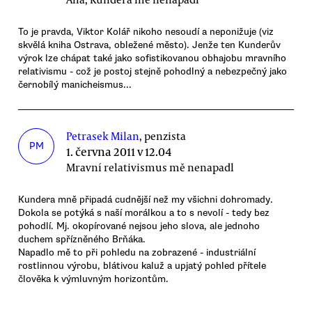
To je pravda, Viktor Kolář nikoho nesoudí a neponižuje (viz
skvělá kniha Ostrava, obležené město). Jenže ten Kunderův
výrok lze chápat také jako sofistikovanou obhajobu mravního
relativismu - což je postoj stejně pohodlný a nebezpečný jako
černobílý manicheismus...
Petrasek Milan
, penzista
PM
1. června 2011 v 12.04
Mravní relativismus mě nenapadl
Kundera mně připadá cudnější než my všichni dohromady.
Dokola se potýká s naší morálkou a to s nevolí - tedy bez
pohodlí. Mj. okopírované nejsou jeho slova, ale jednoho
duchem spřízněného Brňáka.
Napadlo mě to při pohledu na zobrazené - industriální
rostlinnou výrobu, blátivou kaluž a upjatý pohled přítele
člověka k výmluvným horizontům.