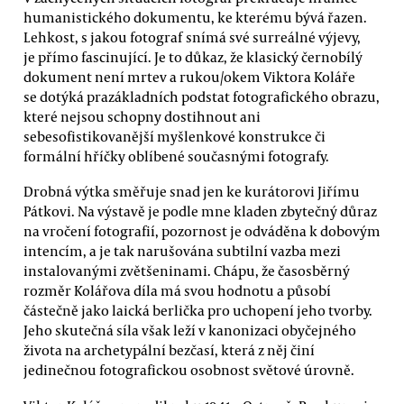
humanistického dokumentu, ke kterému bývá řazen.
Lehkost, s jakou fotograf snímá své surreálné výjevy,
je přímo fascinující. Je to důkaz, že klasický černobílý
dokument není mrtev a rukou/okem Viktora Koláře
se dotýká prazákladních podstat fotografického obrazu,
které nejsou schopny dostihnout ani
sebesofistikovanější myšlenkové konstrukce či
formální hříčky oblíbené současnými fotografy.
Drobná výtka směřuje snad jen ke kurátorovi Jiřímu
Pátkovi. Na výstavě je podle mne kladen zbytečný důraz
na vročení fotografií, pozornost je odváděna k dobovým
intencím, a je tak narušována subtilní vazba mezi
instalovanými zvětšeninami. Chápu, že časosběrný
rozměr Kolářova díla má svou hodnotu a působí
částečně jako laická berlička pro uchopení jeho tvorby.
Jeho skutečná síla však leží v kanonizaci obyčejného
života na archetypální bezčasí, která z něj činí
jedinečnou fotografickou osobnost světové úrovně.