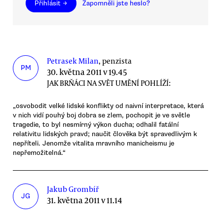
Přihlásit →
Zapomněli jste heslo?
Petrasek Milan
, penzista
PM
30. května 2011 v 19.45
JAK BRŇÁCI NA SVĚT UMĚNÍ POHLÍŽÍ:
„osvobodit velké lidské konflikty od naivní interpretace, která
v nich vidí pouhý boj dobra se zlem, pochopit je ve světle
tragedie, to byl nesmírný výkon ducha; odhalil fatální
relativitu lidských pravd; naučit člověka být spravedlivým k
nepříteli. Jenomže vitalita mravního manicheismu je
nepřemožitelná.“
Jakub Grombíř
JG
31. května 2011 v 11.14