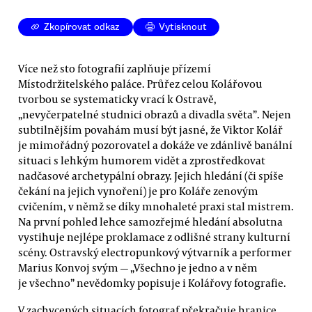
Zkopírovat odkaz
Vytisknout
Více než sto fotografií zaplňuje přízemí
Místodržitelského paláce. Průřez celou Kolářovou
tvorbou se systematicky vrací k Ostravě,
„nevyčerpatelné studnici obrazů a divadla světa”. Nejen
subtilnějším povahám musí být jasné, že Viktor Kolář
je mimořádný pozorovatel a dokáže ve zdánlivě banální
situaci s lehkým humorem vidět a zprostředkovat
nadčasové archetypální obrazy. Jejich hledání (či spíše
čekání na jejich vynoření) je pro Koláře zenovým
cvičením, v němž se díky mnohaleté praxi stal mistrem.
Na první pohled lehce samozřejmé hledání absolutna
vystihuje nejlépe proklamace z odlišné strany kulturní
scény. Ostravský electropunkový výtvarník a performer
Marius Konvoj svým — „Všechno je jedno a v něm
je všechno” nevědomky popisuje i Kolářovy fotografie.
V zachycených situacích fotograf překračuje hranice