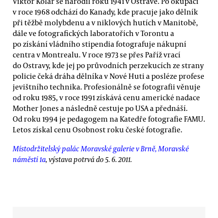
Viktor Kolář se narodil roku 1941 v Ostravě. Po okupaci
v roce 1968 odchází do Kanady, kde pracuje jako dělník
při těžbě molybdenu a v niklových hutích v Manitobě,
dále ve fotograﬁckých laboratořích v Torontu a
po získání vládního stipendia fotografuje nákupní
centra v Montrealu. V roce 1973 se přes Paříž vrací
do Ostravy, kde jej po průvodních perzekucích ze strany
policie čeká dráha dělníka v Nové Huti a posléze profese
jevištního technika. Profesionálně se fotografii věnuje
od roku 1985, v roce 1991 získává cenu americké nadace
Mother Jones a následně cestuje po USA a přednáší.
Od roku 1994 je pedagogem na Katedře fotografie FAMU.
Letos získal cenu Osobnost roku české fotografie.
Místodržitelský palác Moravské galerie v Brně, Moravské
náměstí 1a
, výstava potrvá do 5. 6. 2011.