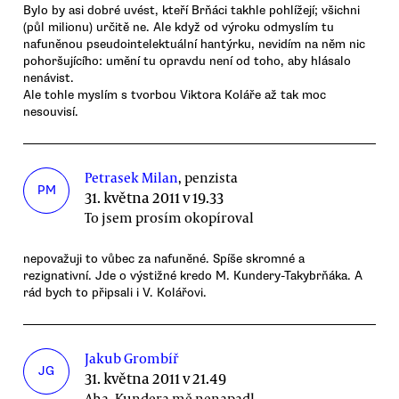
Bylo by asi dobré uvést, kteří Brňáci takhle pohlížejí; všichni
(půl milionu) určitě ne. Ale když od výroku odmyslím tu
nafuněnou pseudointelektuální hantýrku, nevidím na něm nic
pohoršujícího: umění tu opravdu není od toho, aby hlásalo
nenávist.
Ale tohle myslím s tvorbou Viktora Koláře až tak moc
nesouvisí.
Petrasek Milan
, penzista
PM
31. května 2011 v 19.33
To jsem prosím okopíroval
nepovažuji to vůbec za nafuněné. Spíše skromné a
rezignativní. Jde o výstižné kredo M. Kundery-Takybrňáka. A
rád bych to připsali i V. Kolářovi.
Jakub Grombíř
JG
31. května 2011 v 21.49
Aha, Kundera mě nenapadl