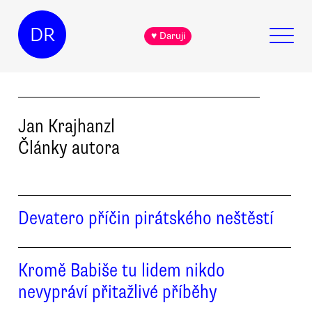
DR
♥ Daruji
Jan
Krajhanzl
Články autora
Devatero příčin pirátského neštěstí
Kromě Babiše tu lidem nikdo
nevypráví přitažlivé příběhy