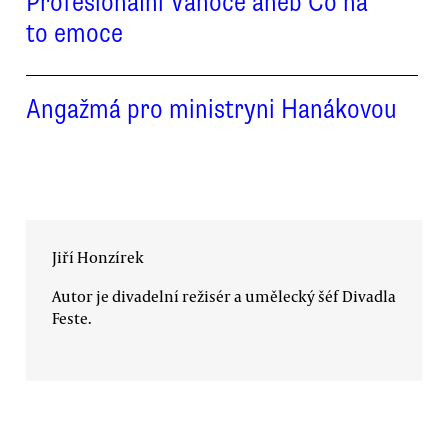
Profesionální Vánoce aneb Co na
to emoce
Angažmá pro ministryni Hanákovou
Jiří Honzírek
Autor je divadelní režisér a umělecký šéf Divadla
Feste.