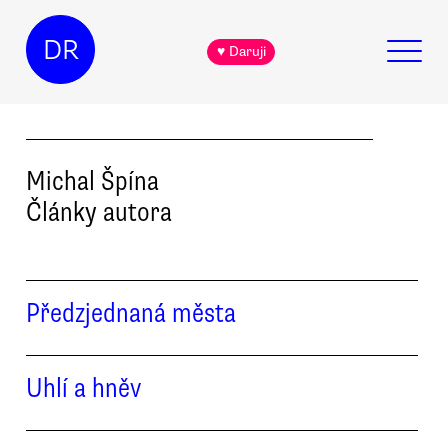
DR
♥ Daruji
Michal
Špína
Články autora
Předzjednaná města
Uhlí a hněv