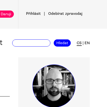
Přihlásit
|
Odebírat
zpravodaj
 Daruji
t
Hledat
CS
|
EN