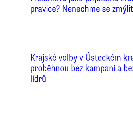
pravice? Nenechme se zmýli
Krajské volby v Ústeckém kra
proběhnou bez kampaní a be
lídrů