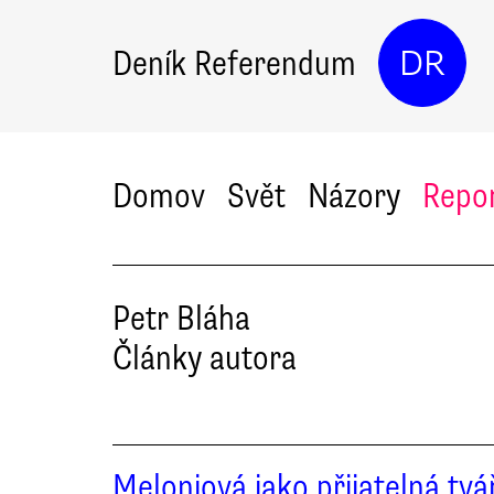
Deník Referendum
DR
Domov
Svět
Názory
Repo
Petr
Bláha
Články autora
Meloniová jako přijatelná tvá