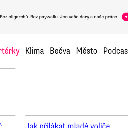
Bez oligarchů. Bez paywallu.
Jen vaše dary a naše práce
♥
rtérky
Klima
Bečva
Město
Podcas
ř
Jak přilákat mladé voliče