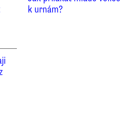
t
k urnám?
ji
z