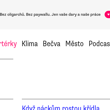
Bez oligarchů. Bez paywallu.
Jen vaše dary a naše práce
♥
rtérky
Klima
Bečva
Město
Podcas
Když náckům rostou křídla