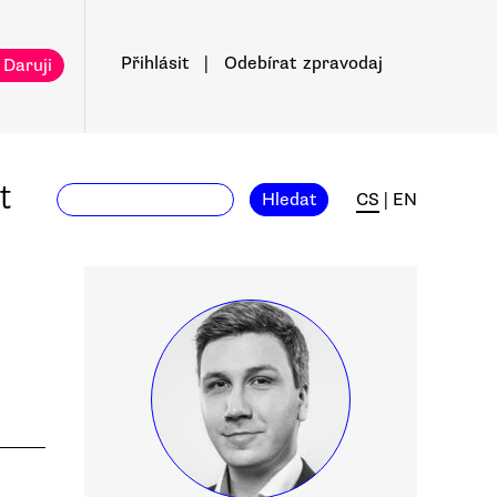
Přihlásit
|
Odebírat
zpravodaj
 Daruji
t
Hledat
CS
|
EN