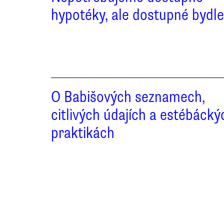
hypotéky, ale dostupné bydle
O Babišových seznamech,
citlivých údajích a estébácký
praktikách